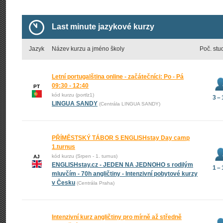
Last minute jazykové kurzy
Jazyk
Název kurzu a jméno školy
Poč. stu
Letní portugalština online - začátečníci: Po - Pá
09:30 - 12:40
PT
kód kurzu (portlz1)
3 –
LINGUA SANDY
(Centrála LINGUA SANDY)
PŘÍMĚSTSKÝ TÁBOR S ENGLISHstay Day camp
1.turnus
kód kurzu (Srpen - 1. turnus)
AJ
ENGLISHstay.cz - JEDEN NA JEDNOHO s rodilým
1 –
mluvčím - 70h angličtiny - Intenzivní pobytové kurzy
v Česku
(Centrála Praha)
Intenzivní kurz angličtiny pro mírně až středně