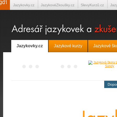
Jazykovky.cz
JazykovéZkoušky.cz
SlevyKurzů.cz
Jaz
Španělština on-line
Italština on-line
Tlumočení-Překlady.
Jazykovky.cz
Jazykové kurzy
Jazykové šk
Dopor