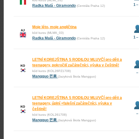
kód kurzu (MLMI_03)
1 –
Radka Malá - Giramondo
(Centrála Praha 12)
Moje léto, moje angličtina
AJ
kód kurzu (MLMA_03)
1 –
Radka Malá - Giramondo
(Centrála Praha 12)
LETNÍ KOREJŠTINA S RODILOU MLUVČÍ pro děti a
teenagery, pokročilí začátečníci, výuka v češtině!
KO
kód kurzu (KOL26PZ1708)
–
Mangguo 芒果
(Jazyková škola Mangguo)
LETNÍ KOREJŠTINA S RODILOU MLUVČÍ pro děti a
teenagery, úplní +falešní začátečníci, výuka v
KO
češtině!
–
kód kurzu (KOL261708)
Mangguo 芒果
(Jazyková škola Mangguo)