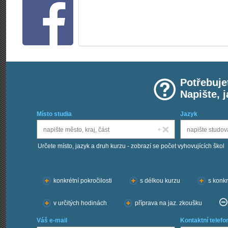
Potřebuje
Napište, 
Místo studia
Jazyk
Určete místo, jazyk a druh kurzu - zobrazí se počet vyhovujících škol
Chci kurzy:
konkrétní pokročilosti
s délkou kurzu
s konkr
v určitých hodinách
příprava na jaz. zkoušku
Váš e-mail
Kontaktní telefo