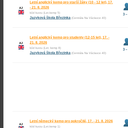
Letní anglický kemp pro starší žáky (10 - 12 let), 17.
- 21. 8. 2026
AJ
kód kurzu (Let.kemp 5)
3 –
Jazyková škola Březinka
(Centrála Na Václavce 40)
Letní anglický kemp pro studenty (12-15 let), 17. -
21. 8. 2026
AJ
kód kurzu (Let. kemp 8)
3 –
Jazyková škola Březinka
(Centrála Na Václavce 40)
Letní německý kemp pro pokročilé, 17. - 21. 8. 2026
AJ
kód kurzu (Let.kemp 1)