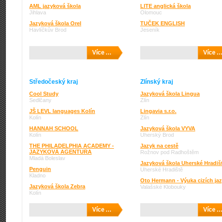
AML jazyková škola
LITE anglická škola
Jihlava
Olomouc
Jazyková škola Orel
TUČEK ENGLISH
Havlíčkův Brod
Jeseník
Více …
Více 
Středočeský kraj
Zlínský kraj
Cool Study
Jazyková škola Lingua
Sedlčany
Zlín
JŠ LEVL languages Kolín
Lingavia s.r.o.
Kolín
Zlín
HANNAH SCHOOL
Jazyková škola VYVA
Kolín
Uherský Brod
THE PHILADELPHIA ACADEMY -
Jazyk na cestě
JAZYKOVÁ AGENTURA
Rožnov pod Radhoštěm
Mladá Boleslav
Jazyková škola Uherské Hradiš
Penguin
Uherské Hradiště
Kladno
Oto Hermann - Výuka cizích ja
Jazyková škola Zebra
Valašské Klobouky
Kolín
Více …
Více 