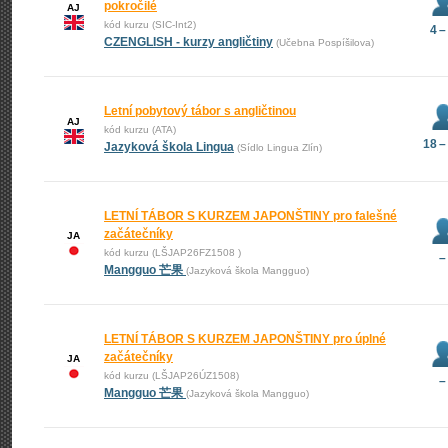
pokročilé
AJ
kód kurzu (SIC-Int2)
4 –
CZENGLISH - kurzy angličtiny
(Učebna Pospíšilova)
Letní pobytový tábor s angličtinou
AJ
kód kurzu (ATA)
18 –
Jazyková škola Lingua
(Sídlo Lingua Zlín)
LETNÍ TÁBOR S KURZEM JAPONŠTINY pro falešné
začátečníky
JA
kód kurzu (LŠJAP26FZ1508 )
–
Mangguo 芒果
(Jazyková škola Mangguo)
LETNÍ TÁBOR S KURZEM JAPONŠTINY pro úplné
začátečníky
JA
kód kurzu (LŠJAP26ÚZ1508)
–
Mangguo 芒果
(Jazyková škola Mangguo)