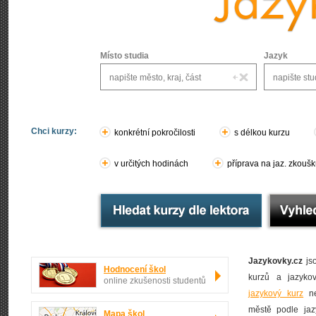
Místo studia
Jazyk
Chci kurzy:
konkrétní pokročilosti
s délkou kurzu
v určitých hodinách
příprava na jaz. zkouš
Jazykovky.cz
js
Hodnocení škol
kurzů a jazyko
online zkušenosti studentů
jazykový kurz
n
městě podle jaz
Mapa škol