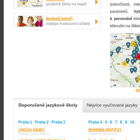
jazykové školy na mapě
pokročilosti, i
parametrů.
Vy
Nejlepší lektoři
k porovnání
klik
nejlépe hodnocení učitelé
kliknutím na štíte
zo
Doporučené jazykové školy
Nejvíce vyučované jazyky
Praha 1
|
Praha 2
|
Praha 3
Praha 4
|
5
|
6
|
7
|
8
|
9
|
10
…
LINGUA SANDY
BOHEMIA INSTITUT
Praha 1
Praha 10
(Nové Město)
(Strašnice)