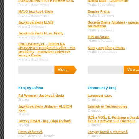
LONDON INSTITUTE PRAHA s.r.o.
Radka Malá - Giramondo
Praha 1
Praha 12
(Nové Město)
(Modřany)
MAVO jazyková škola
Empire Praha
Praha 1
Praha 5
(Nové Město)
(Smíchov)
Jazyková škola ELVIS
Società Dante Alighieri - specia
na italštinu
Praha 2
(Vinohrady)
Praha 7
(Bubeneč)
Jazyková škola hl. m. Prahy
OPEducation
Praha 1
(Josefov)
Praha 6
(Bubeneč)
ENGLISHstay.cz - JEDEN NA
JEDNOHO s rodilým mluvčím - 70h
Kurzy angličtiny Praha
angličtiny - Intenzivní pobytové
Praha 10
(Záběhlice)
kurzy v Česku
Praha 1
(Malá Strana)
Více …
Více 
Kraj Vysočina
Olomoucký kraj
Ad Verbum | Jazyková škola
Lanquest s.r.o.
Jihlava
Olomouc
Jazyková škola Jihlava - ALBION
English in Technologies
s.r.o.
Olomouc
Jihlava
SZŠ a VOŠz E. Pöttinga a Jazy
Jazyky FRAN - Ing. Olga Ryšavá
škola s právem SJZ Olomouc
Jihlava
Olomouc
Petra Vašutová
Jazyky hravě a efektivně
Nové Město na Moravě
Olomouc