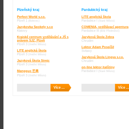
Plzeňský kraj
Pardubický kraj
Perfect World s.r.o.
LITE anglická škola
Plzeň 1
Pardubice I
(Bolevec)
(Staré Město)
Jazykovka Spokely s.r.o
COMENIA, vzdělávací agentura
Klatovy
Pardubice III
(Bílé Předměstí)
Krajské centrum vzdělávání a JŠ s
Jazyková škola Zebra
právem SJZ, Plzeň
Chrudim
Plzeň 3
(Vnitřní Město)
Lektor Adam Pospíšil
LITE anglická škola
Svitavy
Plzeň 3
(Vnitřní Město)
Jazyková škola Lingva s.r.o.
Jazyková škola Strejc
Chrudim
Plzeň 3
(Vnitřní Město)
on-line lektor italštiny
Mangguo 芒果
Pardubice I
(Staré Město)
Plzeň 3
(Vnitřní Město)
Více …
Více 