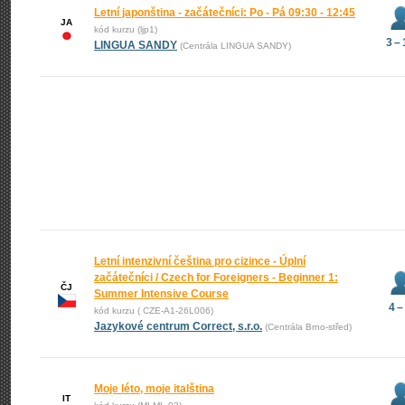
Letní japonština - začátečníci: Po - Pá 09:30 - 12:45
JA
kód kurzu (ljp1)
3 –
LINGUA SANDY
(Centrála LINGUA SANDY)
Letní intenzivní čeština pro cizince - Úplní
začátečníci / Czech for Foreigners - Beginner 1:
ČJ
Summer Intensive Course
4 –
kód kurzu ( CZE-A1-26L006)
Jazykové centrum Correct, s.r.o.
(Centrála Brno-střed)
Moje léto, moje italština
IT