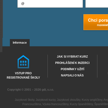
Informace
JAK SI VYBRAT KURZ
PROHLÁŠENÍ K INZERCI
PODMÍNKY UŽITÍ
VSTUP PRO
NAPSALI O NÁS
REGISTROVANÉ ŠKOLY
Copyright © 2001 – 2026
gdi, s.r.o.
Jazykové školy
,
Jazykové kurzy
,
Jazykové zkoušky
,
Kurzy angličtiny
,
Ang
Francouzština
,
Výuka francouzštiny
,
Kurzy španělštiny
,
Španělšti