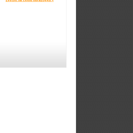
zvětšit na celou obrazovku »