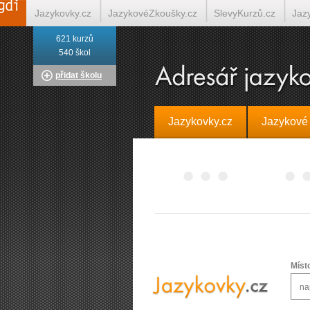
Jazykovky.cz
JazykovéZkoušky.cz
SlevyKurzů.cz
Jaz
621 kurzů
Italština on-line
Tlumočení-Překlady.cz
Překládá.cz
T
540 škol
přidat školu
Jazykovky.cz
Jazykové
Míst