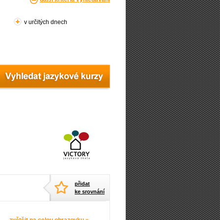
v určitých dnech
přidat
ke srovnání