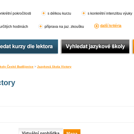
nkrétní pokročilosti
s délkou kurzu
s konkrétní intenzitou výuky
další kritéria
 určitých hodinách
příprava na jaz. zkoušku
koly České Budějovice
>
Jazyková škola Victory
ctory
Virtuální prohlídka
Mapa