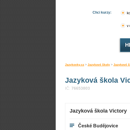
Chci kurzy:
ko
v
Jazykovky.cz
>
Jazykové školy
>
Jazykové š
Jazyková škola Vi
IČ:
76653803
Jazyková škola Victory
České Budějovice