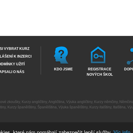
SI VYBRAT KURZ
ÁŠENÍ K INZERCI
DMÍNKY UŽITÍ
KDO JSME
REGISTRACE
DOP
APSALI O NÁS
NOVÝCH ŠKOL
kové zkoušky
,
Kurzy angličtiny
,
Angličtina
,
Výuka angličtiny
,
Kurzy němčiny
,
Němčin
tiny
,
Kurzy španělštiny
,
Španělština
,
Výuka španělštiny
,
Kurzy italštiny
,
Italština
,
Výu
kies, které nám pomáhají zabezpečit lepší služby.
Víc info