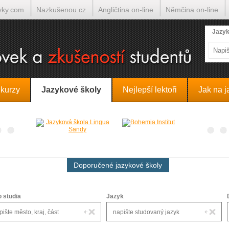
yky.com
Nazkušenou.cz
Angličtina on-line
Němčina on-line
lumočí.cz
Jazyk
 kurzy
Jazykové školy
Nejlepší lektoři
Jak na j
Doporučené jazykové školy
o studia
Jazyk