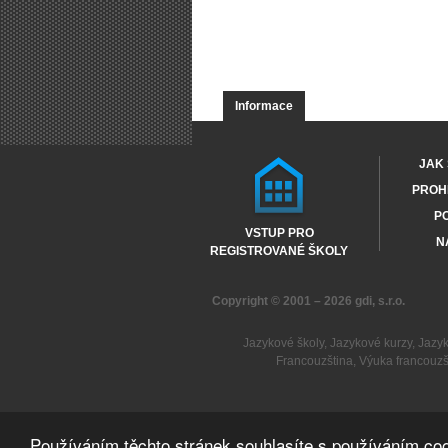
Informace
JAK 
PROHL
PO
VSTUP PRO
N
REGISTROVANÉ ŠKOLY
Copyright © 2001 – 2026
gdi, s.r.o.
Jazykové školy
,
Jazykové kurzy
,
Jazy
Francouzština
,
Výuka francouzš
Používáním těchto stránek souhlasíte s používáním coo