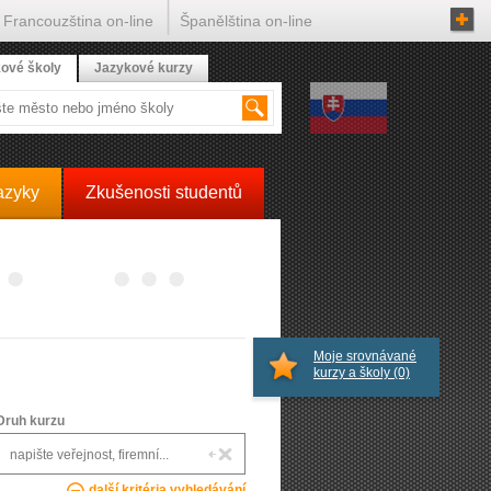
Francouzština on-line
Španělština on-line
ové školy
Jazykové kurzy
azyky
Zkušenosti studentů
Moje srovnávané
kurzy a školy
(0)
Druh kurzu
další kritéria vyhledávání