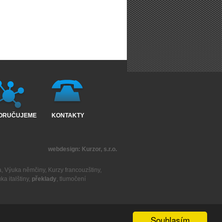
ORUČUJEME
KONTAKTY
webdesign:
Kurzor, s.r.o.
a
,
Výuka němčiny
,
Kurzy francouzštiny
,
ka italštiny
,
překlady
,
tlumočení
Souhlasím