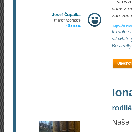
…si osvoj
obav z m
Josef Čupalka
zároveň 
finanční poradce
Olomouc
Odpověď lekt
It makes 
all while
Basically
Ohodnoti
Ion
rodil
Naše b