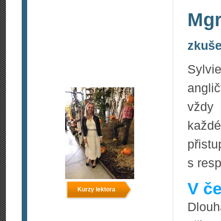
Mgr
zkuše
Sylvi
angli
vždy 
každ
přis
s res
V če
Kurzy lektora
Dlouh