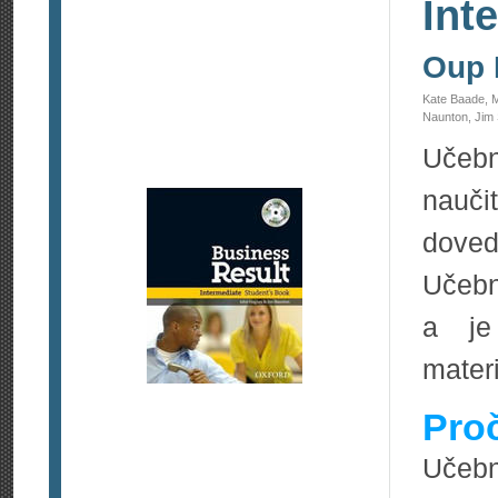
Int
Oup 
Kate Baade, M
Naunton, Jim
Učebn
nauči
doved
Učebn
a je
materi
Pro
Učeb