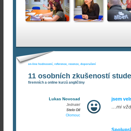
on-line hodnocení, reference, recenze, doporučení
11 osobních zkušeností stud
firemních a online kurzů angličtiny
Lukas Novosad
jsem vel
Jednatel
…mi vždy
Stelo Oil
Olomouc
Spoluprá