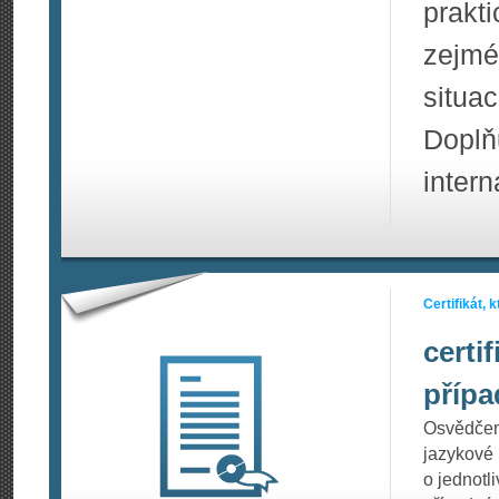
prakt
zejmé
situa
Doplň
intern
Certifikát,
certi
přípa
Osvědčen
jazykové 
o jednotl