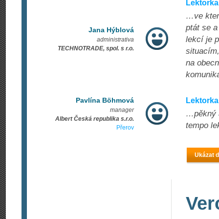
Lektorka
…ve kter
ptát se 
Jana Hýblová
lekcí je
administrativa
TECHNOTRADE, spol. s r.o.
situacím
na obecno
komunika
Pavlína Böhmová
Lektorka
manager
…pěkný a
Albert Česká republika s.r.o.
tempo le
Přerov
Ukázat d
Ver