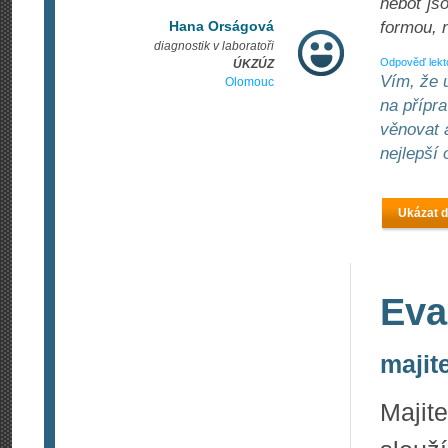
neboť js
Hana Orságová
formou, 
diagnostik v laboratoři
Odpověď lekt
ÚKZÚZ
Vím, že 
Olomouc
na přípr
věnovat 
nejlepší
Ukázat d
Eva
majit
Majit