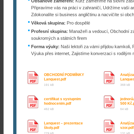
Obsahové zaměření:
Kurz zaměříme na slovní zás
Připravíme vás na práci v zahraničí, Udržíme vaši an
Zdokonalíte si business angličtinu a nacvičíte si obch
Věková skupina:
Pro dospělé
Profesní skupina:
Manažeři a vedoucí, Obchodní z
soukromých a státních firem
Forma výuky:
Naši lektoři za vámi přijdou kamkoli, 
Výuka přes internet, Zajistíme konverzaci s rodilým
OBCHODNÍ PODMÍNKY
Analýza
Lanquest.pdf
Lanques
191 kB
368 kB
certifikat s vystupnim
jednorá
hodnocenim.pdf
500 Kč.
462 kB
64 kB
Lanquest – prezentace
Analýza
školy.pdf
vzor.pdf
279 kB
131 kB