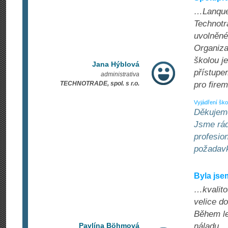
…Lanques
Technotr
uvolněné
Organiza
školou j
Jana Hýblová
přístupe
administrativa
TECHNOTRADE, spol. s r.o.
pro fire
Vyjádření ško
Děkujeme
Jsme rádi
profesion
požadav
Byla jse
…kvalitou
velice d
Během le
Pavlína Böhmová
náladu.