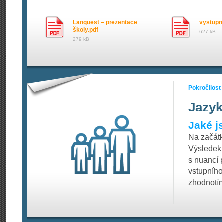
Lanquest – prezentace
vystupni
školy.pdf
627 kB
279 kB
Pokročilost
Jazyk
Jaké j
Na začátk
Výsledek 
s nuancí p
vstupníh
zhodnotím