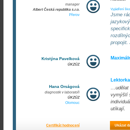
manager
Vyjádření ško
Albert Česká republika s.r.o.
Jsme rád
Přerov
jazykový
specifick
rozdílný
propojit.
Maximáln
Kristýna Pavelková
ÚKZÚZ
Lektorka
Hana Orságová
…udělat 
diagnostik v laboratoři
vymýšlí 
ÚKZÚZ
individu
Olomouc
utíkají.
Certifikát hodnocení
Ukázat da