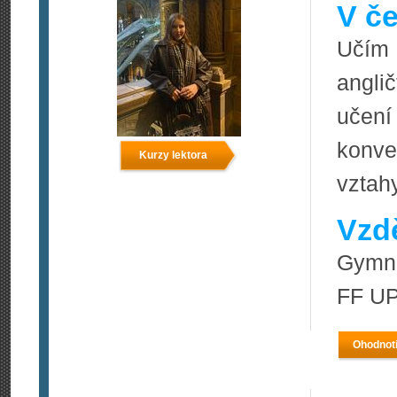
V če
Učím 
angli
učen
konve
Kurzy lektora
vztah
Vzdě
Gymná
FF U
Ohodnoti