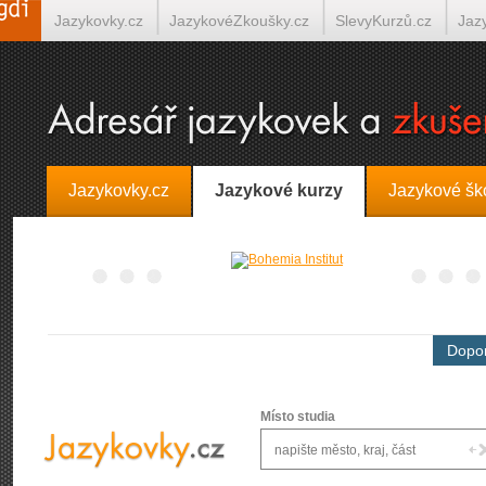
Jazykovky.cz
JazykovéZkoušky.cz
SlevyKurzů.cz
Jaz
Španělština on-line
Italština on-line
Tlumočení-Překlady.
Jazykovky.cz
Jazykové kurzy
Jazykové šk
Dopor
Místo studia