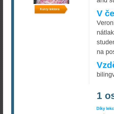
and st
Kurzy lektora
V če
Veron
nátla
stude
na po
Vzdě
biling
1 o
Díky lek