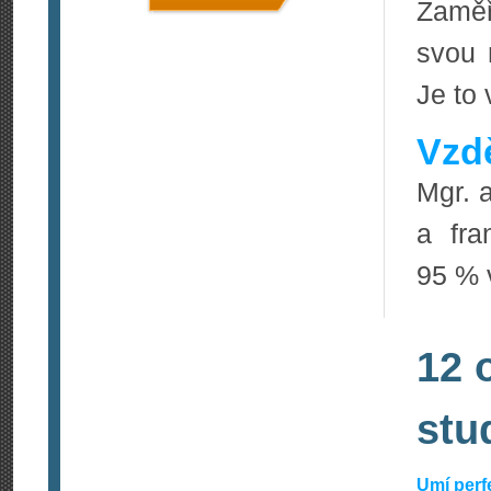
Zaměř
svou 
Je to 
Vzdě
Mgr. 
a fra
95 % 
12 
stu
Umí perf