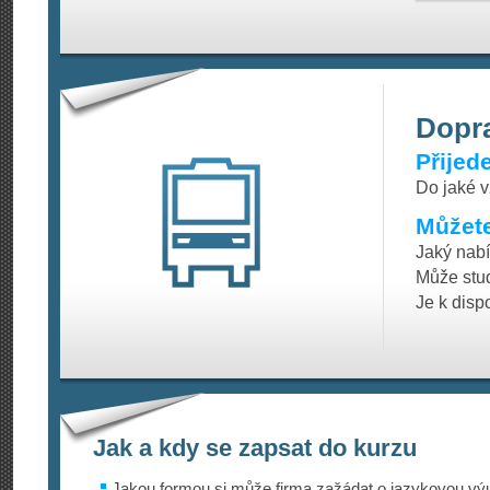
Dopr
Přijed
Do jaké v
Můžete
Jaký nabí
Může stud
Je k disp
Jak a kdy se zapsat do kurzu
Jakou formou si může firma zažádat o jazykovou vý