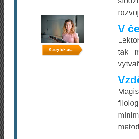
slouž
rozvo
V če
Lekto
Kurzy lektora
tak m
vytvář
Vzdě
Magi
filol
mini
metod