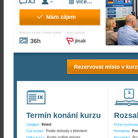
AJ
–
více…
Mám zájem
Rozsah výuky | Hodin týdně
Kurz začíná
36h
jinak
Rezervovat místo v kur
Termín konání kurzu
Rozsa
Ihned
Zahájení:
Počet vyučovac
Podle dohody s klientem
Pod
Čas konání:
Periodicita:
Podle potřeb klienta
Roz
Délka kurzu:
Poznámka: