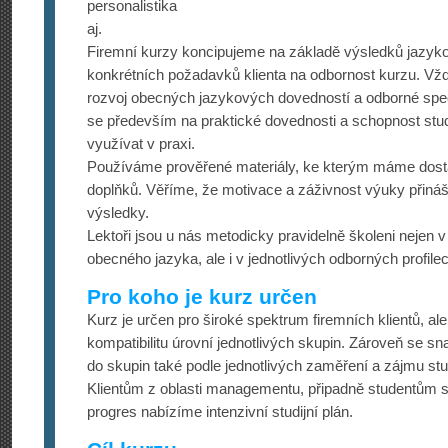
personalistika
aj.
Firemní kurzy koncipujeme na základě výsledků jazyko
konkrétních požadavků klienta na odbornost kurzu. Vž
rozvoj obecných jazykových dovedností a odborné spe
se především na praktické dovednosti a schopnost stud
využívat v praxi.
Používáme prověřené materiály, ke kterým máme dostat
doplňků. Věříme, že motivace a záživnost výuky přináš
výsledky.
Lektoři jsou u nás metodicky pravidelně školeni nejen v
obecného jazyka, ale i v jednotlivých odborných profile
Pro koho je kurz určen
Kurz je určen pro široké spektrum firemních klientů, a
kompatibilitu úrovní jednotlivých skupin. Zároveň se s
do skupin také podle jednotlivých zaměření a zájmu stu
Klientům z oblasti managementu, připadně studentům 
progres nabízíme intenzivní studijní plán.