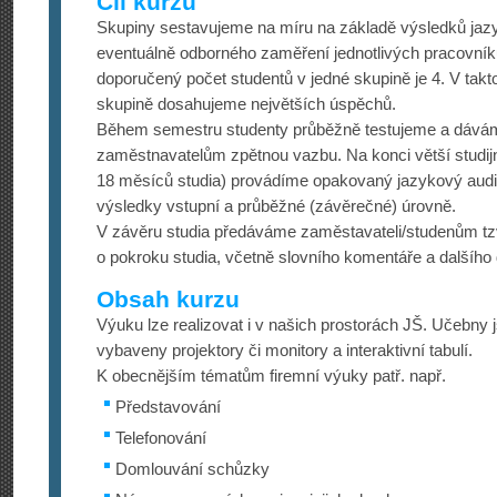
Cíl kurzu
Skupiny sestavujeme na míru na základě výsledků jaz
eventuálně odborného zaměření jednotlivých pracovník
doporučený počet studentů v jedné skupině je 4. V takto
skupině dosahujeme největších úspěchů.
Během semestru studenty průběžně testujeme a dáváme 
zaměstnavatelům zpětnou vazbu. Na konci větší studijn
18 měsíců studia) provádíme opakovaný jazykový aud
výsledky vstupní a průběžné (závěrečné) úrovně.
V závěru studia předáváme zaměstavateli/stu­denům tz
o pokroku studia, včetně slovního komentáře a dalšího
Obsah kurzu
Výuku lze realizovat i v našich prostorách JŠ. Učebny
vybaveny projektory či monitory a interaktivní tabulí.
K obecnějším tématům firemní výuky patř. např.
Představování
Telefonování
Domlouvání schůzky