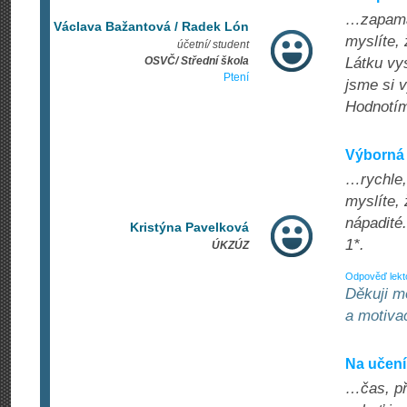
…zapamat
Václava Bažantová / Radek Lón
myslíte, 
účetní/ student
OSVČ/ Střední škola
Látku vy
Ptení
jsme si v
Hodnotím
Výborná 
…rychle,
myslíte,
nápadité
Kristýna Pavelková
1*.
ÚKZÚZ
Odpověď lekt
Děkuji m
a motivac
Na učení
…čas, př