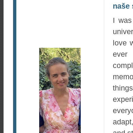
naše 
I was
univer
love 
ever 
compl
memor
thing
expe
every
adapt