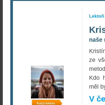
Lektoři
Kri
naše 
Krist
ze vš
metod
Kdo h
měl by
V če
Kurzy lektora