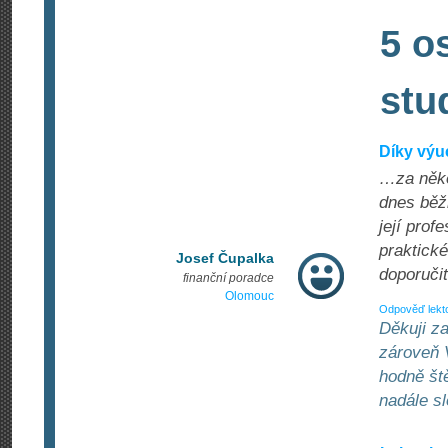
5 o
stu
Díky výu
…za někol
dnes běžn
její prof
praktické
Josef Čupalka
doporučit
finanční poradce
Olomouc
Odpověď lekt
Děkuji za
zároveň 
hodně ště
nadále sl