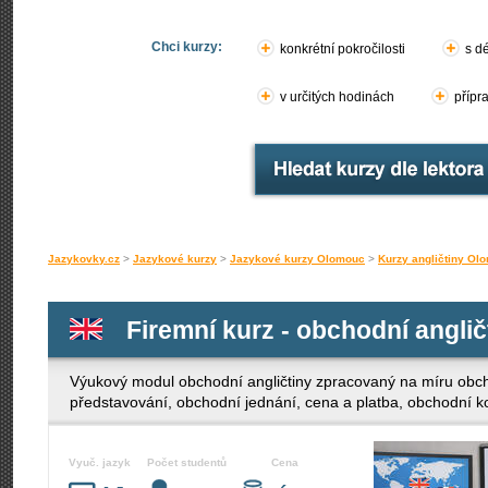
Chci kurzy:
konkrétní pokročilosti
s d
v určitých hodinách
přípr
Jazykovky.cz
>
Jazykové kurzy
>
Jazykové kurzy Olomouc
>
Kurzy angličtiny Ol
Firemní kurz - obchodní anglič
Výukový modul obchodní angličtiny zpracovaný na míru obc
představování, obchodní jednání, cena a platba, obchodní 
Vyuč. jazyk
Počet studentů
Cena