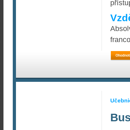
přístu
Vzdě
Absol
franco
Ohodnoti
Učebnic
Bus