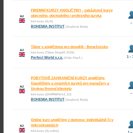
FIREMNÍ KURZY ANGLIČTINY - zakázkové kurzy
obecného, obchodního i profesního jazyka
AJ
kód kurzu (Aj fir)
–
BOHEMIA INSTITUT
(Jazyková škola)
Tábor s angličtinou pro dospělé - Benešovsko
AJ
kód kurzu (Tábor Dospělí 2026)
1 –
Perfect World s.r.o.
(Sídlo Plzeň )
POBYTOVÉ ZAHRANIČNÍ KURZY angličtiny,
španělštiny a ostatních jazyků pro manažery a
AJ
širokou firemní klientelu
–
kód kurzu (ZAHRMAN-AJ_SJ)
BOHEMIA INSTITUT
(Jazyková škola)
Online kurz angličtiny z domova: individuálně či v
mikroskupinách
AJ
kód kurzu (Aj online)
1 –