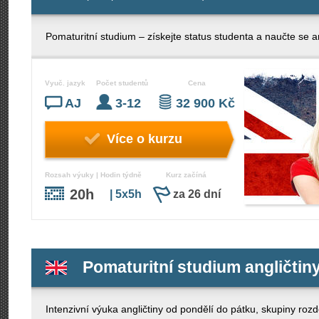
Pomaturitní studium – získejte status studenta a naučte se an
Vyuč. jazyk
Počet studentů
Cena
AJ
3-12
32 900 Kč
Více o kurzu
Rozsah výuky | Hodin týdně
Kurz začíná
20h
| 5x5h
za 26 dní
Pomaturitní studium angličtin
Intenzivní výuka angličtiny od pondělí do pátku, skupiny rozd