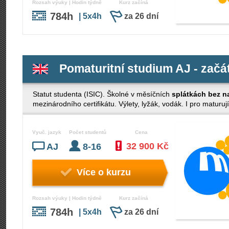
Rozsah výuky | Hodin týdně
Kurz začíná
784h
| 5x4h
za 26 dní
Pomaturitní studium AJ - začá
Statut studenta (ISIC). Školné v měsíčních
splátkách bez n
mezinárodního certifikátu. Výlety, lyžák, vodák. I pro maturují
Vyuč. jazyk
Počet studentů
Cena
32 900 Kč
AJ
8-16
Více o kurzu
Rozsah výuky | Hodin týdně
Kurz začíná
784h
| 5x4h
za 26 dní