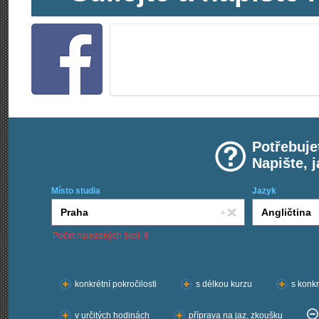
Potřebuje
Napište, 
Místo studia
Jazyk
Počet nalezených škol: 8
Chci kurzy:
konkrétní pokročilosti
s délkou kurzu
s konkr
v určitých hodinách
příprava na jaz. zkoušku