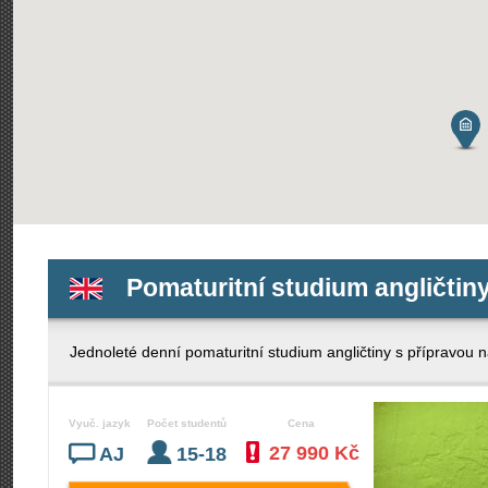
Pomaturitní studium angličtin
Jednoleté denní pomaturitní studium angličtiny s příprav
Vyuč. jazyk
Počet studentů
Cena
27 990 Kč
AJ
15-18