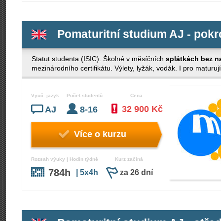
Pomaturitní studium AJ - pokro
Statut studenta (ISIC). Školné v měsíčních
splátkách bez n
mezinárodního certifikátu. Výlety, lyžák, vodák. I pro maturují
Vyuč. jazyk
Počet studentů
Cena
32 900 Kč
AJ
8-16
Více o kurzu
Rozsah výuky | Hodin týdně
Kurz začíná
784h
| 5x4h
za 26 dní