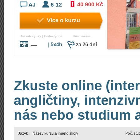
40 900 Kč
AJ
6-12
Více o kurzu
Rozsah výuky | Hodin týdně
Kurz začíná
—
| 5x4h
za 26 dní
Zkuste online (inte
angličtiny, intenzi
nás nebo studium an
Jazyk
Název kurzu a jméno školy
Poč. stu