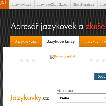
Jazykovky.cz
JazykovéZkoušky.cz
SlevyKurzů.cz
Jaz
Španělština on-line
Italština on-line
Tlumočení-Překlady.
Jazykovky.cz
Jazykové kurzy
Jazykové šk
Dopor
Místo studia