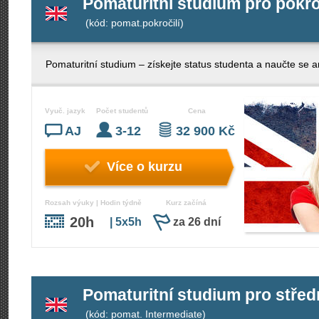
Pomaturitní studium pro pokro
(kód: pomat.pokročilí)
Pomaturitní studium – získejte status studenta a naučte se an
Vyuč. jazyk
Počet studentů
Cena
AJ
3-12
32 900 Kč
Více o kurzu
Rozsah výuky | Hodin týdně
Kurz začíná
20h
| 5x5h
za 26 dní
Pomaturitní studium pro střed
(kód: pomat. Intermediate)