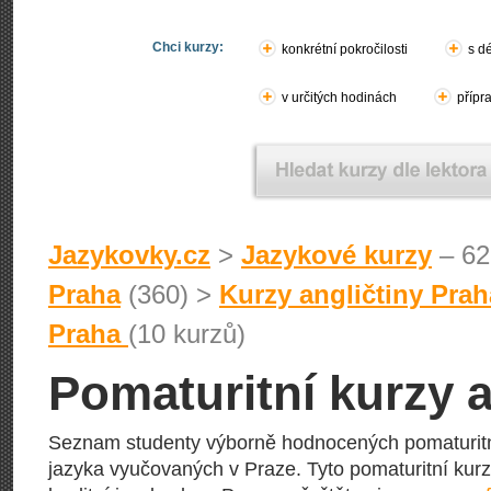
Chci kurzy:
konkrétní pokročilosti
s d
v určitých hodinách
přípr
Jazykovky.cz
>
Jazykové kurzy
– 62
Praha
(360) >
Kurzy angličtiny Prah
Praha
(10 kurzů)
Pomaturitní kurzy a
Seznam studenty výborně hodnocených pomaturitn
jazyka vyučovaných v Praze. Tyto pomaturitní kurzy