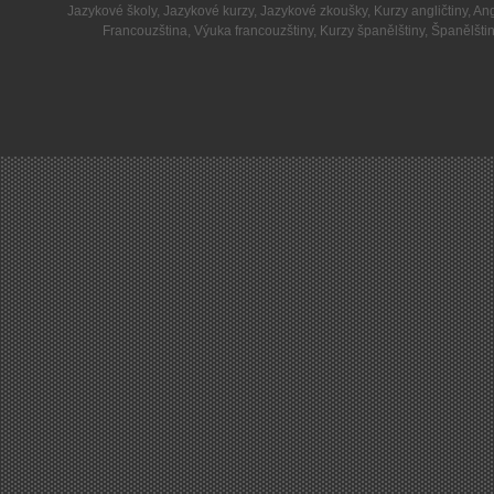
Jazykové školy
,
Jazykové kurzy
,
Jazykové zkoušky
,
Kurzy angličtiny
,
Ang
Francouzština
,
Výuka francouzštiny
,
Kurzy španělštiny
,
Španělšti