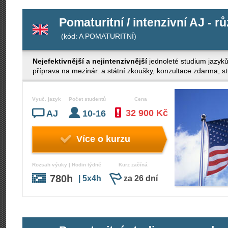
Pomaturitní / intenzivní AJ - r
(kód: A POMATURITNÍ)
Nejefektivnější a nejintenzivnější
jednoleté studium jazyk
příprava na mezinár. a státní zkoušky, konzultace zdarma, stud
Vyuč. jazyk
Počet studentů
Cena
32 900 Kč
AJ
10-16
Více o kurzu
Rozsah výuky | Hodin týdně
Kurz začíná
780h
| 5x4h
za 26 dní