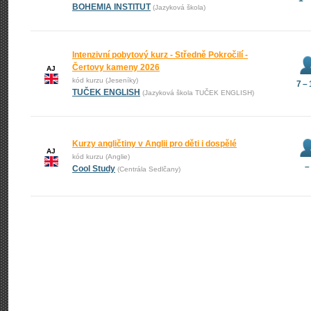
BOHEMIA INSTITUT
(Jazyková škola)
Intenzivní pobytový kurz - Středně Pokročilí -
Čertovy kameny 2026
AJ
kód kurzu (Jeseníky)
7 –
TUČEK ENGLISH
(Jazyková škola TUČEK ENGLISH)
Kurzy angličtiny v Anglii pro děti i dospělé
AJ
kód kurzu (Anglie)
–
Cool Study
(Centrála Sedlčany)