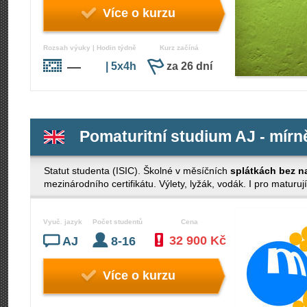
Více o kurzu
Rozsah výuky | Hodin týdně
Kurz začíná
—
| 5x4h
za 26 dní
Pomaturitní studium AJ - mírně
Statut studenta (ISIC). Školné v měsíčních
splátkách bez n
mezinárodního certifikátu. Výlety, lyžák, vodák. I pro maturují
Vyuč. jazyk
Počet studentů
Cena
32 900 Kč
AJ
8-16
Více o kurzu