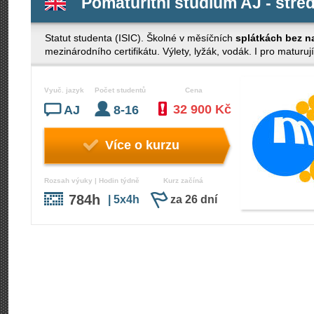
Pomaturitní studium AJ - střed
Statut studenta (ISIC). Školné v měsíčních
splátkách bez n
mezinárodního certifikátu. Výlety, lyžák, vodák. I pro maturují
Vyuč. jazyk
Počet studentů
Cena
32 900 Kč
AJ
8-16
Více o kurzu
Rozsah výuky | Hodin týdně
Kurz začíná
784h
| 5x4h
za 26 dní