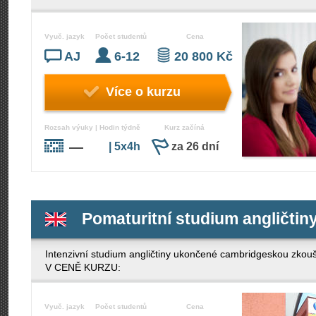
Vyuč. jazyk
Počet studentů
Cena
AJ
6-12
20 800 Kč
Více o kurzu
Rozsah výuky | Hodin týdně
Kurz začíná
—
| 5x4h
za 26 dní
Pomaturitní studium angličtin
Intenzivní studium angličtiny ukončené cambridgeskou 
V CENĚ KURZU:
Vyuč. jazyk
Počet studentů
Cena