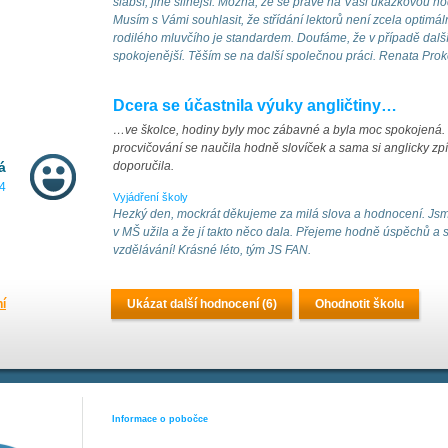
slabší, jiné silnější. Možná, že se právě na Vaši ukázkovou ho
Musím s Vámi souhlasit, že střídání lektorů není zcela optimáln
rodilého mluvčího je standardem. Doufáme, že v případě další
spokojenější. Těším se na další společnou práci. Renata Pro
Dcera se účastnila výuky angličtiny…
…ve školce, hodiny byly moc zábavné a byla moc spokojená. 
procvičování se naučila hodně slovíček a sama si anglicky zpí
á
doporučila.
4
Vyjádření školy
Hezký den, mockrát děkujeme za milá slova a hodnocení. Jsme
v MŠ užila a že jí takto něco dala. Přejeme hodně úspěchů a 
vzdělávání! Krásné léto, tým JS FAN.
ní
Ukázat další hodnocení (6)
Ohodnotit školu
Informace o pobočce