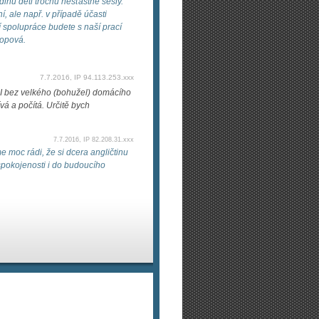
dinu děti trochu nešťastně sešly.
í, ale např. v případě účasti
 spolupráce budete s naší prací
kopová.
7.7.2016, IP 94.113.253.xxx
I bez velkého (bohužel) domácího
vá a počítá. Určitě bych
7.7.2016, IP 82.208.31.xxx
 moc rádi, že si dcera angličtinu
spokojenosti i do budoucího