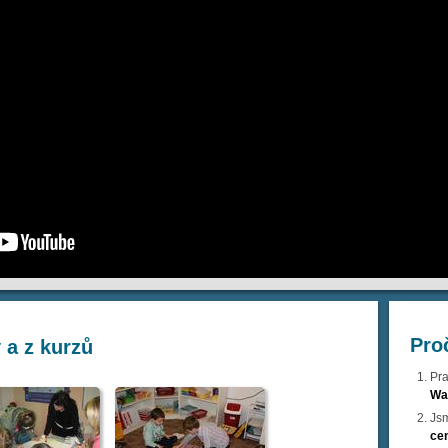
Pro
 a z kurzů
Pr
Wa
Jsm
ce