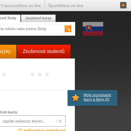
Francouzština on-line
Španělština on-line
ové školy
Jazykové kurzy
azyky
Zkušenosti studentů
Moje srovnávané
kurzy a školy
(0)
Druh kurzu
další kritéria vyhledávání