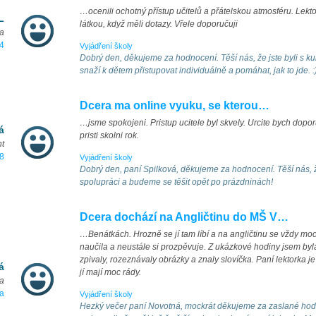
…ocenili ochotný přístup učitelů a přátelskou atmosféru. Lekto
L
látkou, když měli dotazy. Vřele doporučuji
ra
4
Vyjádření školy
Dobrý den, děkujeme za hodnocení. Těší nás, že jste byli s ku
snaží k dětem přistupovat individuálně a pomáhat, jak to jde. 
Dcera ma online vyuku, se kterou…
…jsme spokojeni. Pristup ucitele byl skvely. Urcite bych dop
á
pristi skolni rok.
nt
8
Vyjádření školy
Dobrý den, paní Spilková, děkujeme za hodnocení. Těší nás, 
spolupráci a budeme se těšit opět po prázdninách!
Dcera dochází na Angličtinu do MŠ V…
…Benátkách. Hrozně se jí tam líbí a na angličtinu se vždy mo
naučila a neustále si prozpěvuje. Z ukázkové hodiny jsem by
zpivaly, rozeznávaly obrázky a znaly slovíčka. Paní lektorka j
á
jí mají moc rády.
ra
a
Vyjádření školy
Hezký večer paní Novotná, mockrát děkujeme za zaslané hod