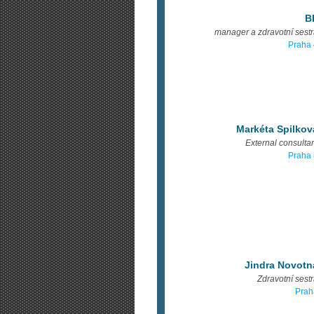
B
manager a zdravotní sest
Praha 
Markéta Spilkov
External consulta
Praha 
Jindra Novotn
Zdravotní sest
Prah