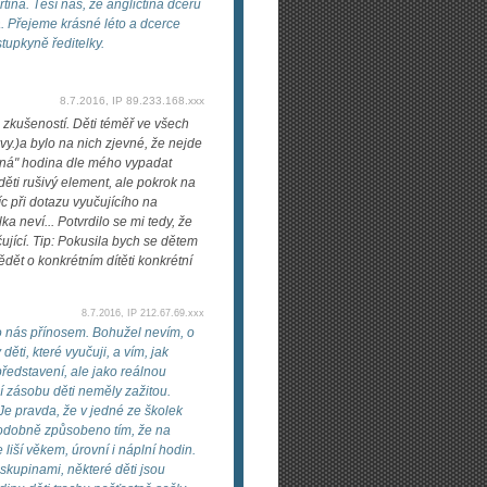
rtina. Těší nás, že angličtina dceru
ná. Přejeme krásné léto a dcerce
tupkyně ředitelky.
8.7.2016, IP 89.233.168.xxx
 zkušeností. Děti téměř ve všech
.)a bylo na nich zjevné, že nejde
vaná" hodina dle mého vypadat
 děti rušivý element, ale pokrok na
c při dotazu vyučujícího na
a neví... Potvrdilo se mi tedy, že
jící. Tip: Pokusila bych se dětem
dět o konkrétním dítěti konkrétní
8.7.2016, IP 212.67.69.xxx
ro nás přínosem. Bohužel nevím, o
ěti, které vyučuji, a vím, jak
ředstavení, ale jako reálnou
í zásobu děti neměly zažitou.
Je pravda, že v jedné ze školek
podobně způsobeno tím, že na
liší věkem, úrovní i náplní hodin.
 skupinami, některé děti jsou