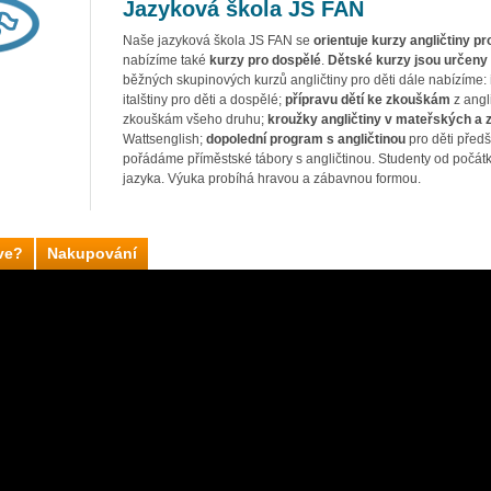
Jazyková škola JS FAN
Naše jazyková škola JS FAN se
orientuje kurzy angličtiny pro
nabízíme také
kurzy pro dospělé
.
Dětské kurzy jsou určeny d
běžných skupinových kurzů angličtiny pro děti dále nabízíme:
italštiny pro děti a dospělé;
přípravu dětí ke zkouškám
z angli
zkouškám všeho druhu;
kroužky angličtiny v mateřských a 
Wattsenglish;
dopolední program s angličtinou
pro děti předš
pořádáme příměstské tábory s angličtinou. Studenty od počát
jazyka. Výuka probíhá hravou a zábavnou formou.
ve?
Nakupování