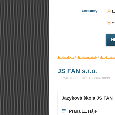
Chci kurzy:
ko
v
Jazykovky.cz
>
Jazykové školy
>
Jazykové š
JS FAN s.r.o.
IČ:
24678899
DIČ:
CZ24678899
Jazyková škola JS FAN
Praha 11, Háje