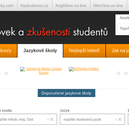
yky.com
Nazkušenou.cz
Angličtina on-line
Němčina on-line
lumočí.cz
Jazyk
 kurzy
Jazykové školy
Nejlepší lektoři
Jak na j
Doporučené jazykové školy
o studia
Jazyk