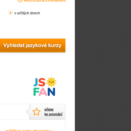
v určitých dnech
přidat
ke srovnání