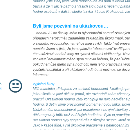
radost a jistě z něj ještě větší radost bude mít paní lektorka Ma
bavila a že jí, jak je patrno z Vašich slov, byla k něčemu plat
hodně úspěchů v dalším studiu jazyka :) Lucie Prokopová, zás
Byli jsme pozváni na ukázkovou…
…hodinu AJ do školky. Mělo to být celoroční shrnutí získaných
případech nerozuměli zadanému základnímu úkolu (např. barvy
o stejného vyučujícího, na něhož jsou zvyklí. Takto "natréno
neměla. Jsem si jista, že jsme jakožto "obecenstvo" tvořili pro
této ukázkové hodině tedy na synovi nikterak vidět nebyl. Naví
konkrétní dovednosti mého syna mi bylo řečeno, že paní učitelk
pokud nemůže mého syna hodnotit, není jeho pravidelná vyuču
vyučující nestřídat a při ukázkové hodině mít možnost se dozvě
informace.
.
Vyjádření školy
4
Milá maminko, děkujeme za zaslané hodnocení. I kritika je p
jakou školku a jaké dítě se jedná, ale rozhodně znám všechny d
pracují. Ukázkovou hodinu vždy koncipuji ne jako nacvičené p
hodinu. S dětmi jsme procvičovali poměrně novou látku, slovn
Ukázka měla demonstrovat, jak pracujeme s novými slovíčky. 
děti reagovaly hůře než v běžných hodinách. Bylo to pravdě
ukázkovou hodinu byly spojené děti z různých skupin, které se 
Jako v každé třídě, i v té školkové pracujeme s heterogenními