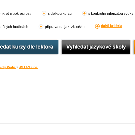
nkrétní pokročilosti
s délkou kurzu
s konkrétní intenzitou výuky
další kritéria
 určitých hodinách
příprava na jaz. zkoušku
koly Praha
>
JS FAN s.r.o.