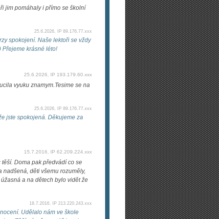
ři jim pomáhaly i přímo se školní
25.6.2026, IP 89.176.77.xxx
rzy spokojení. Naše lektoři se vždy
:) Přejeme krásné léto!
25.6.2026, IP 193.179.60.xxx
orucila vyuku znamym.Tesime se na
25.6.2026, IP 89.176.77.xxx
že jste spokojená. Děkujeme za
15.7.2016, IP 62.209.224.xxx
c těší. Doma pak předvádí co se
la nadšená, děti všemu rozuměly,
e úžasná a na dětech bylo vidět že
18.7.2016, IP 213.220.243.xxx
nocení. Udělalo nám ve škole