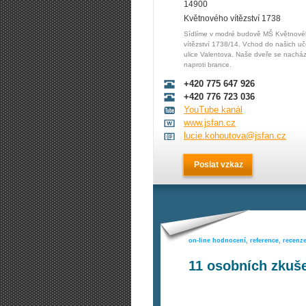
14900
Květnového vítězství 1738
Sídlíme v modré budově MŠ Květnov
vítězství 1738/14. Vchod do našich uč
ulice Valentova. Naše dveře se nacház
naproti brance.
+420 775 647 926
+420 776 723 036
YouTube kanál
www.jsfan.cz
lucie.kohoutova@jsfan.cz
Poslat vzkaz
on-line hodnocení, reference, recenz
11
osobních zkuše