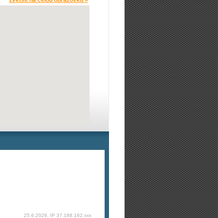
zvětšit na celou obrazovku »
25.6.2026, IP 37.188.162.xxx