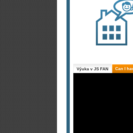
Can I ha
Výuka v JS FAN