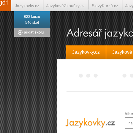
Jazykovky.cz
JazykovéZkoušky.cz
SlevyKurzů.cz
Jaz
622 kurzů
Italština on-line
Tlumočení-Překlady.cz
Překládá.cz
T
540 škol
přidat školu
Jazykovky.cz
Jazykové
Míst