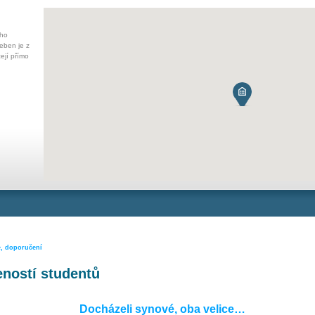
ého
eben je z
ejí přímo
e, doporučení
ností studentů
Docházeli synové, oba velice…