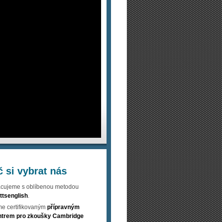
č si vybrat nás
acujeme s oblíbenou metodou
ttsenglish
.
e certifikovaným
přípravným
ntrem pro zkoušky Cambridge