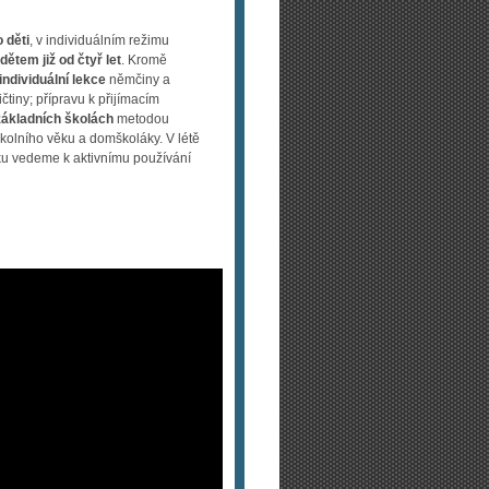
 děti
, v individuálním režimu
ětem již od čtyř let
. Kromě
individuální lekce
němčiny a
čtiny; přípravu k přijímacím
základních školách
metodou
kolního věku a domškoláky. V létě
ku vedeme k aktivnímu používání