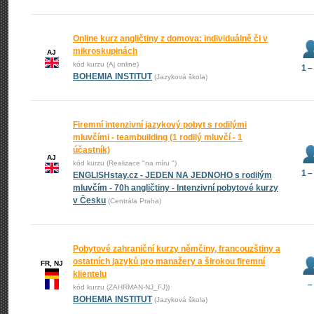
Online kurz angličtiny z domova: individuálně či v
mikroskupinách
AJ
kód kurzu (Aj online)
1 –
BOHEMIA INSTITUT
(Jazyková škola)
Firemní intenzivní jazykový pobyt s rodilými
mluvčími - teambuilding (1 rodilý mluvčí - 1
účastník)
AJ
kód kurzu (Realizace "na míru ")
1 –
ENGLISHstay.cz - JEDEN NA JEDNOHO s rodilým
mluvčím - 70h angličtiny - Intenzivní pobytové kurzy
v Česku
(Centrála Praha)
Pobytové zahraniční kurzy němčiny, francouzštiny a
ostatních jazyků pro manažery a širokou firemní
FR, NJ
klientelu
–
kód kurzu (ZAHRMAN-NJ_FJ))
BOHEMIA INSTITUT
(Jazyková škola)