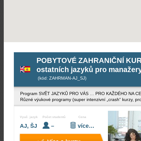
POBYTOVÉ ZAHRANIČNÍ KURZY 
ostatních jazyků pro manažery 
(kód: ZAHRMAN-AJ_SJ)
Program SVĚT JAZYKŮ PRO VÁS … PRO KAŽDÉHO NA CELÉM S
Různé výukové programy (super intenzivní „crash“ kurzy, pro
Vyuč. jazyk
Počet studentů
Cena
AJ, ŠJ
–
více…