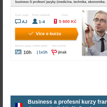
business či profesní jazyky (medicína, technika, ekonomi
Vyuč. jazyk
Počet studentů
Cena
5 600 Kč
AJ
1-4
Více o kurzu
Rozsah výuky | Hodin týdně
Kurz začíná
10h
| 1x1h
jinak
Business a profesní kurzy fra