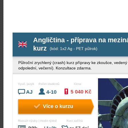
Angličtina - příprava na mezi
kurz
(kód: 1x2 Ag - PET půlrok)
Půlroční zrychlený (crash) kurz přípravy ke zkoušce, veden
odpolední, večerní). Konzultace zdarma.
Vyuč. jazyk
Počet studentů
Cena
5 040 Kč
AJ
4-10
Více o kurzu
Rozsah výuky | Hodin týdně
Kurz začíná