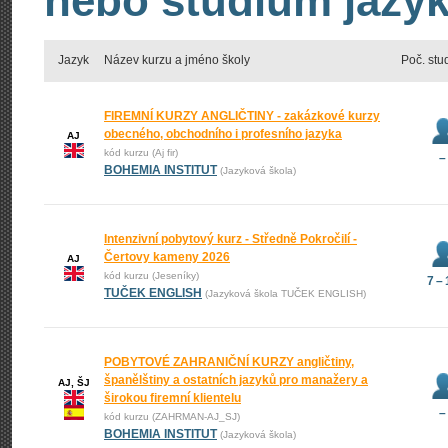
nebo studium jazyk
Jazyk
Název kurzu a jméno školy
Poč. stu
FIREMNÍ KURZY ANGLIČTINY - zakázkové kurzy
obecného, obchodního i profesního jazyka
AJ
kód kurzu (Aj fir)
–
BOHEMIA INSTITUT
(Jazyková škola)
Intenzivní pobytový kurz - Středně Pokročilí -
Čertovy kameny 2026
AJ
kód kurzu (Jeseníky)
7 –
TUČEK ENGLISH
(Jazyková škola TUČEK ENGLISH)
POBYTOVÉ ZAHRANIČNÍ KURZY angličtiny,
španělštiny a ostatních jazyků pro manažery a
AJ, ŠJ
širokou firemní klientelu
–
kód kurzu (ZAHRMAN-AJ_SJ)
BOHEMIA INSTITUT
(Jazyková škola)