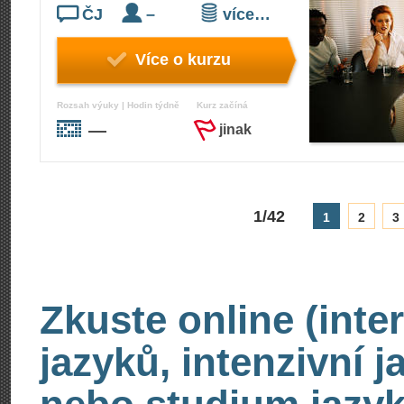
ČJ
–
více…
Více o kurzu
Rozsah výuky | Hodin týdně
Kurz začíná
—
jinak
1/42
1
2
3
Zkuste online (inte
jazyků, intenzivní 