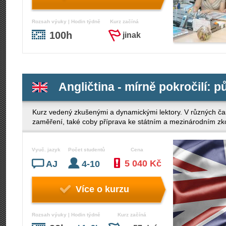
Rozsah výuky | Hodin týdně
Kurz začíná
100h
jinak
Angličtina - mírně pokročilí: p
Kurz vedený zkušenými a dynamickými lektory. V různých ča
zaměření, také coby příprava ke státním a mezinárodním z
Vyuč. jazyk
Počet studentů
Cena
5 040 Kč
AJ
4-10
Více o kurzu
Rozsah výuky | Hodin týdně
Kurz začíná