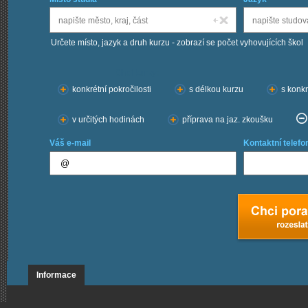
Určete místo, jazyk a druh kurzu - zobrazí se počet vyhovujících škol
Chci kurzy:
konkrétní pokročilosti
s délkou kurzu
s konkr
v určitých hodinách
příprava na jaz. zkoušku
Váš e-mail
Kontaktní telefo
Informace