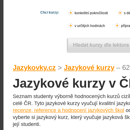
Chci kurzy:
konkrétní pokročilosti
s d
v určitých hodinách
přípr
Jazykovky.cz
>
Jazykové kurzy
– 62
Jazykové kurzy v 
Seznam studenty výborně hodnocených kurzů cizí
celé ČR. Tyto jazykové kurzy vyučují kvalitní jazyko
recenze, reference a hodnocení jazykových škol
od
vyberte si jazykový kurz, který vyučuje jazyková šk
její studenti.