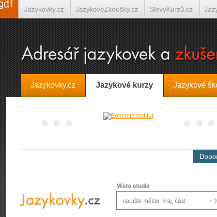
Jazykovky.cz
JazykovéZkoušky.cz
SlevyKurzů.cz
Jaz
Španělština on-line
Italština on-line
Tlumočení-Překlady.
Jazykovky.cz
Jazykové kurzy
Jazykové šk
Dopor
Místo studia