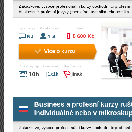
Zakázkové, vysoce profesionální kurzy obchodní či profesní 
business či profesní jazyky (medicína, technika, ekonomi
Vyuč. jazyk
Počet studentů
Cena
5 600 Kč
NJ
1-4
Více o kurzu
Rozsah výuky | Hodin týdně
Kurz začíná
10h
| 1x1h
jinak
Business a profesní kurzy ruš
individuálně nebo v mikrosku
Zakázkové, vysoce profesionální kurzy obchodní či profesní r