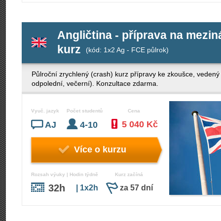
Angličtina - příprava na mezi
kurz
(kód: 1x2 Ag - FCE půlrok)
Půlroční zrychlený (crash) kurz přípravy ke zkoušce, veden
odpolední, večerní). Konzultace zdarma.
Vyuč. jazyk
Počet studentů
Cena
5 040 Kč
AJ
4-10
Více o kurzu
Rozsah výuky | Hodin týdně
Kurz začíná
32h
| 1x2h
za 57 dní