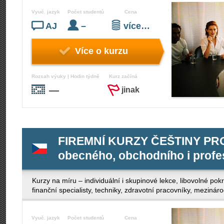
Vyuč. jazyk
Počet studentů
Cena
AJ
–
více…
Více o kurzu
Rozsah výuky | Hodin týdně
Kurz začíná
—
jinak
FIREMNÍ KURZY ČEŠTINY PRO 
obecného, obchodního i profe
Kurzy na míru – individuální i skupinové lekce, libovolné po
finanční specialisty, techniky, zdravotní pracovníky, mezinár
Vyuč. jazyk
Počet studentů
Cena