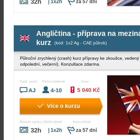
32h
| 1x2h
za 57 dní
Angličtina - příprava na mezi
kurz
(kód: 1x2 Ag - CAE půlrok)
Půlroční zrychlený (crash) kurz přípravy ke zkoušce, veden
odpolední, večerní). Konzultace zdarma.
Vyuč. jazyk
Počet studentů
Cena
5 040 Kč
AJ
4-10
Více o kurzu
Rozsah výuky | Hodin týdně
Kurz začíná
32h
| 1x2h
za 57 dní