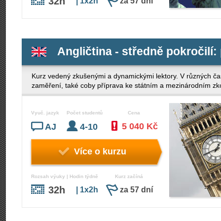
32h
| 1x2h
za 57 dní
Angličtina - středně pokročilí:
Kurz vedený zkušenými a dynamickými lektory. V různých ča
zaměření, také coby příprava ke státním a mezinárodním z
Vyuč. jazyk
Počet studentů
Cena
5 040 Kč
AJ
4-10
Více o kurzu
Rozsah výuky | Hodin týdně
Kurz začíná
32h
| 1x2h
za 57 dní