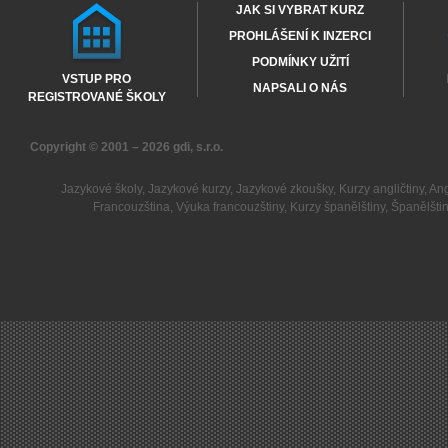
JAK SI VYBRAT KURZ
PROHLÁŠENÍ K INZERCI
PODMÍNKY UŽITÍ
VSTUP PRO
NAPSALI O NÁS
REGISTROVANÉ ŠKOLY
Copyright © 2001 – 2026
gdi, s.r.o.
Jazykové školy
,
Jazykové kurzy
,
Jazykové zkoušky
,
Kurzy angličtiny
,
Ang
Francouzština
,
Výuka francouzštiny
,
Kurzy španělštiny
,
Španělšti