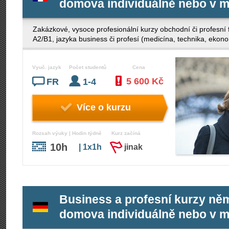
domova individuálně nebo v m
Zakázkové, vysoce profesionální kurzy obchodní či profesní f
A2/B1, jazyka business či profesí (medicína, technika, ek
Vyuč. jazyk
Počet studentů
Cena
5 600 Kč
FR
1-4
Více o kurzu
Rozsah výuky | Hodin týdně
Kurz začíná
10h
| 1x1h
jinak
Business a profesní kurzy něm
domova individuálně nebo v m