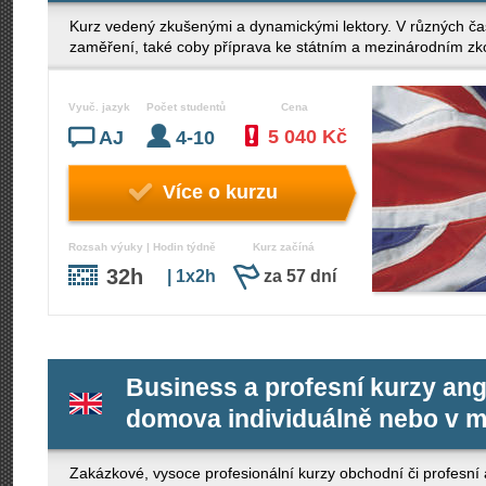
Kurz vedený zkušenými a dynamickými lektory. V různých ča
zaměření, také coby příprava ke státním a mezinárodním z
Vyuč. jazyk
Počet studentů
Cena
5 040 Kč
AJ
4-10
Více o kurzu
Rozsah výuky | Hodin týdně
Kurz začíná
32h
| 1x2h
za 57 dní
Business a profesní kurzy angl
domova individuálně nebo v m
Zakázkové, vysoce profesionální kurzy obchodní či profesní a