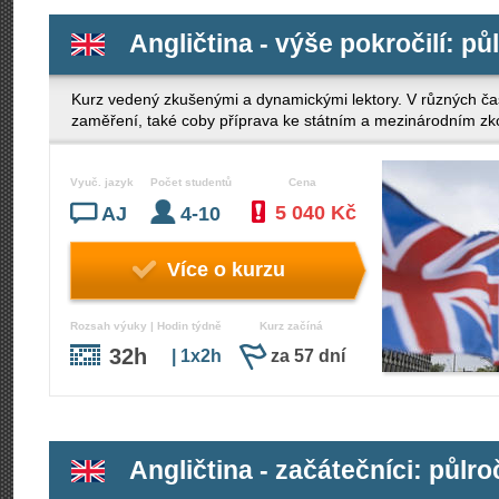
Angličtina - výše pokročilí: pů
Kurz vedený zkušenými a dynamickými lektory. V různých ča
zaměření, také coby příprava ke státním a mezinárodním z
Vyuč. jazyk
Počet studentů
Cena
5 040 Kč
AJ
4-10
Více o kurzu
Rozsah výuky | Hodin týdně
Kurz začíná
32h
| 1x2h
za 57 dní
Angličtina - začátečníci: půlro