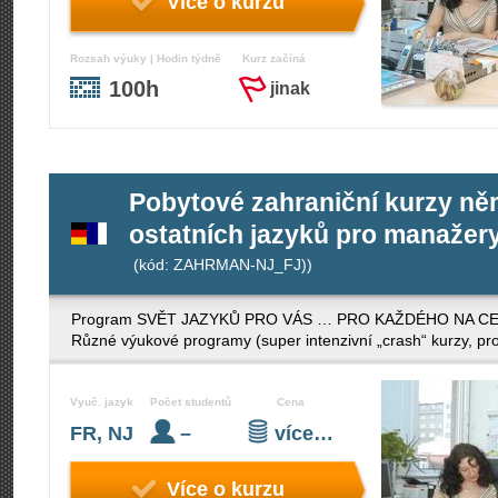
Více o kurzu
Rozsah výuky | Hodin týdně
Kurz začíná
100h
jinak
Pobytové zahraniční kurzy něm
ostatních jazyků pro manažery 
(kód: ZAHRMAN-NJ_FJ))
Program SVĚT JAZYKŮ PRO VÁS … PRO KAŽDÉHO NA CELÉM S
Různé výukové programy (super intenzivní „crash“ kurzy, pro
Vyuč. jazyk
Počet studentů
Cena
FR, NJ
–
více…
Více o kurzu