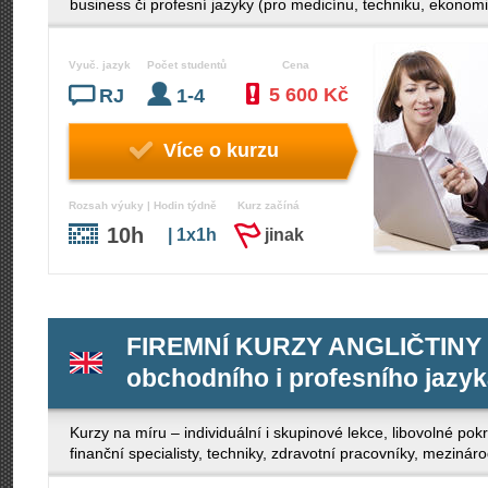
business či profesní jazyky (pro medicínu, techniku, eko
Vyuč. jazyk
Počet studentů
Cena
5 600 Kč
RJ
1-4
Více o kurzu
Rozsah výuky | Hodin týdně
Kurz začíná
10h
| 1x1h
jinak
FIREMNÍ KURZY ANGLIČTINY -
obchodního i profesního jazy
Kurzy na míru – individuální i skupinové lekce, libovolné po
finanční specialisty, techniky, zdravotní pracovníky, mezinár