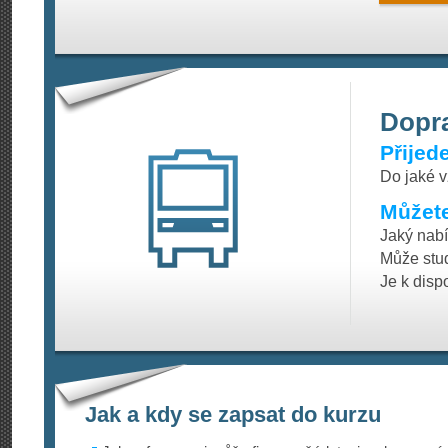
Dopr
Přijed
Do jaké v
Můžete
Jaký nabí
Může stud
Je k disp
Jak a kdy se zapsat do kurzu