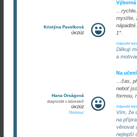
Výborná 
…rychle,
myslíte,
nápadité
Kristýna Pavelková
1*.
ÚKZÚZ
Odpověď lekt
Děkuji m
a motivac
Na učení
…čas, př
neboť js
Hana Orságová
formou, 
diagnostik v laboratoři
Odpověď lekt
ÚKZÚZ
Vím, že 
Olomouc
na přípr
věnovat 
nejlepší