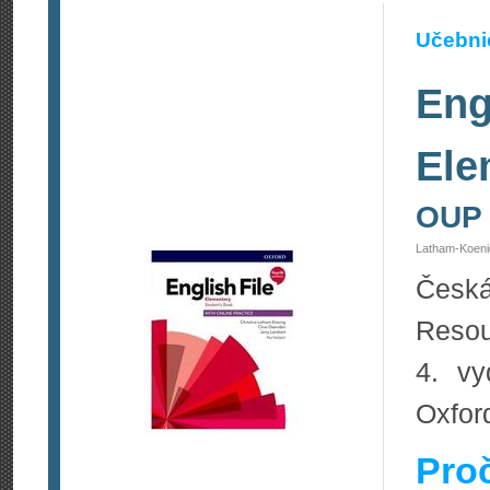
Učebnic
Eng
Ele
OUP
Latham-Koeni
Česká
Reso
4. vy
Oxfor
Pro