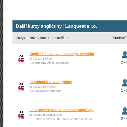
Další kurzy angličtiny
|
Lanquest s.r.o.
Jazyk
Název kurzu a pokročilost
Studentů
Anglická konverzace s rodilým mluvčím
AJ
kód kurzu (AjRM)
2 – 
Pro studenty všech pokročilostí
Individuální kurz angličtiny
AJ
kód kurzu (AjIND60)
1 – 
Dle pokročilosti studenta
Letní intenzivní kurz obchodní angličtiny
AJ
kód kurzu (business skills)
3 – 
A2 - Mírně pokročilý, B1 - Nižší-středně pokročilý