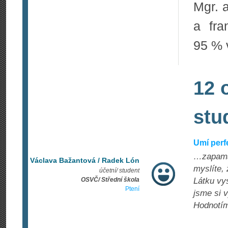
Mgr. 
a fra
95 % 
12 
stu
Umí perf
…zapamat
Václava Bažantová / Radek Lón
myslíte, 
účetní/ student
OSVČ/ Střední škola
Látku vy
Ptení
jsme si v
Hodnotím