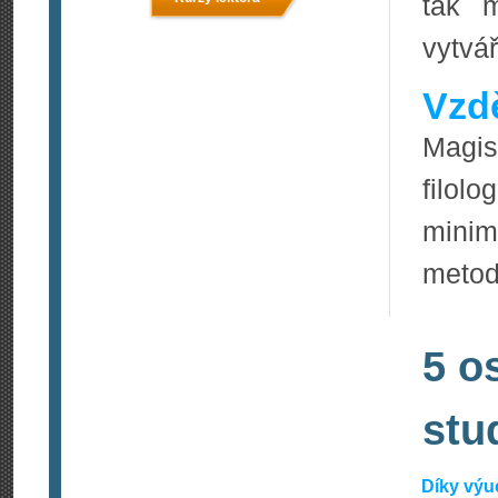
tak m
vytvář
Vzdě
Magi
filol
mini
metod
5 o
stu
Díky výu