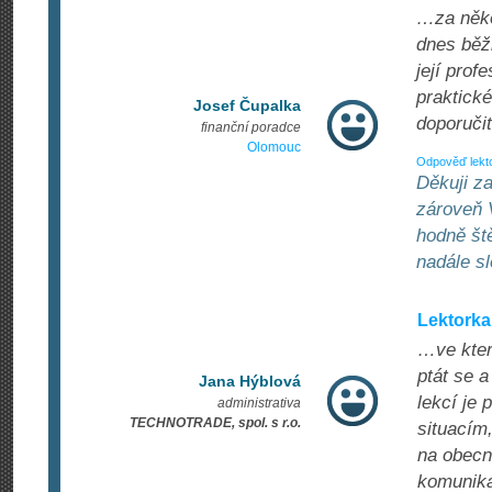
…za někol
dnes běžn
její prof
praktické
Josef Čupalka
doporučit
finanční poradce
Olomouc
Odpověď lekt
Děkuji za
zároveň 
hodně ště
nadále sl
Lektorka
…ve kter
ptát se 
Jana Hýblová
lekcí je
administrativa
TECHNOTRADE, spol. s r.o.
situacím
na obecno
komunika