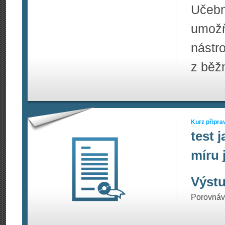
Učeb
umožň
nástr
z běž
Kurz připra
test 
míru 
Výstu
Porovnáva