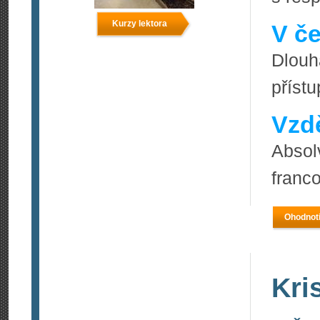
Kurzy lektora
V če
Dlouh
přístu
Vzdě
Absol
franco
Ohodnoti
Kri