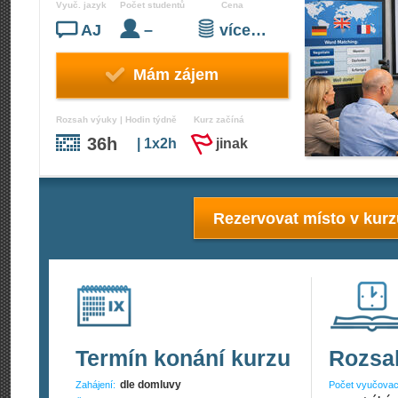
Vyuč. jazyk
Počet studentů
Cena
AJ
–
více…
Mám zájem
Rozsah výuky | Hodin týdně
Kurz začíná
36h
| 1x2h
jinak
Rezervovat místo v kur
Termín konání kurzu
Rozsa
dle domluvy
Zahájení:
Počet vyučovac