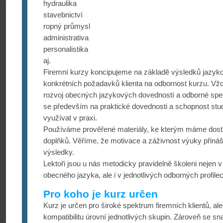
hydraulika
stavebnictví
ropný průmysl
administrativa
personalistika
aj.
Firemní kurzy koncipujeme na základě výsledků jazyko
konkrétních požadavků klienta na odbornost kurzu. Vž
rozvoj obecných jazykových dovedností a odborné spe
se především na praktické dovednosti a schopnost stud
využívat v praxi.
Používáme prověřené materiály, ke kterým máme dostat
doplňků. Věříme, že motivace a záživnost výuky přináš
výsledky.
Lektoři jsou u nás metodicky pravidelně školeni nejen v
obecného jazyka, ale i v jednotlivých odborných profile
Pro koho je kurz určen
Kurz je určen pro široké spektrum firemních klientů, a
kompatibilitu úrovní jednotlivých skupin. Zároveň se s