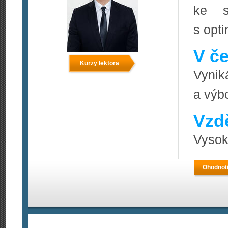
ke s
s opt
V če
Kurzy lektora
Vyniká
a výbo
Vzdě
Vysoká
Ohodnoti