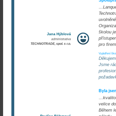
Spoluprá
…Lanques
Technotr
uvolněné
Organiza
školou j
Jana Hýblová
přístupe
administrativa
TECHNOTRADE, spol. s r.o.
pro fire
Vyjádření ško
Děkujeme
Jsme rádi
profesion
požadav
Byla jse
…kvalitou
velice d
Během le