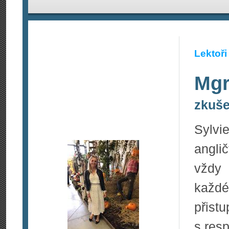
Lektoři
Mgr
zkuše
Sylvi
angli
vždy 
každ
přis
s res