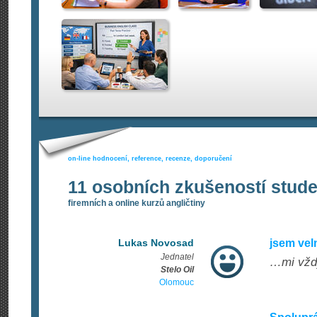
on-line hodnocení, reference, recenze, doporučení
11 osobních zkušeností stud
firemních a online kurzů angličtiny
Lukas Novosad
jsem vel
Jednatel
…mi vždy
Stelo Oil
Olomouc