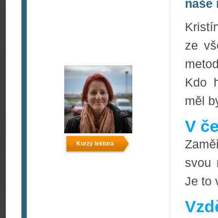
naše 
Krist
ze vš
metod
Kdo h
měl by
V če
Zaměř
Kurzy lektora
svou 
Je to 
Vzdě