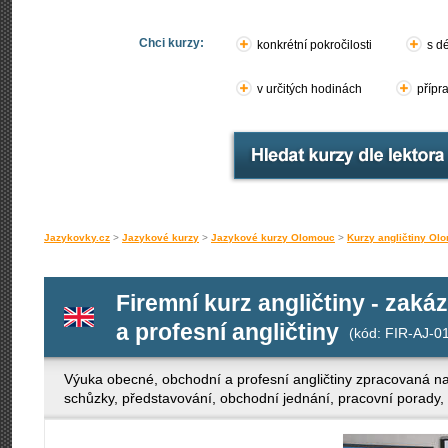
Chci kurzy:
konkrétní pokročilosti
s d
v určitých hodinách
přípr
Jazykovky.cz
>
Jazykové kurzy
>
Jazykové kurzy Olomouc
>
Kurzy angličtiny Ol
Firemní kurz angličtiny - zak
a profesní angličtiny
(kód: FIR-AJ-0
Výuka obecné, obchodní a profesní angličtiny zpracovaná n
schůzky, představování, obchodní jednání, pracovní porady,