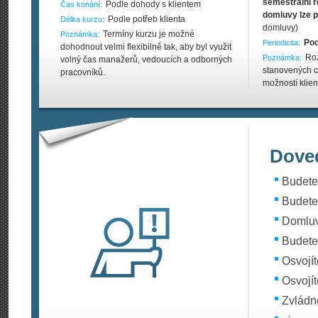
semestrální r
Podle dohody s klientem
Čas konání:
domluvy lze p
Podle potřeb klienta
Délka kurzu:
domluvy)
Termíny kurzu je možné
Poznámka:
Pod
Periodicita:
dohodnout velmi flexibilně tak, aby byl využit
Roz
Poznámka:
volný čas manažerů, vedoucích a odborných
stanovených c
pracovníků.
možností klien
Doved
Budete
Budete 
Domluví
Budete
Osvojí
Osvojít
Zvládne