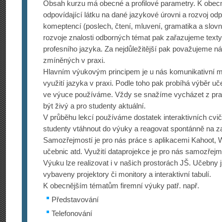
Obsah kurzu má obecné a profilové parametry. K obe
odpovídající látku na dané jazykové úrovni a rozvoj od
komeptencí (poslech, čtení, mluvení, gramatika a slovn
rozvoje znalosti odborných témat pak zařazujeme texty 
profesního jazyka. Za nejdůležitější pak považujeme ná
zmíněných v praxi.
Hlavním výukovým principem je u nás komunikativní me
využití jazyka v praxi. Podle toho pak probíhá výběr uče
ve výuce používáme. Vždy se snažíme vycházet z pra
být živý a pro studenty aktuální.
V průběhu lekcí používáme dostatek interaktivních cvi
studenty vtáhnout do výuky a reagovat spontánně na z
Samozřejmostí je pro nás práce s aplikacemi Kahoot, Wo
učebnic atd. Využití dataprojekce je pro nás samozřejm
Výuku lze realizovat i v našich prostorách JŠ. Učebny
vybaveny projektory či monitory a interaktivní tabulí.
K obecnějším tématům firemní výuky patř. např.
Představování
Telefonování