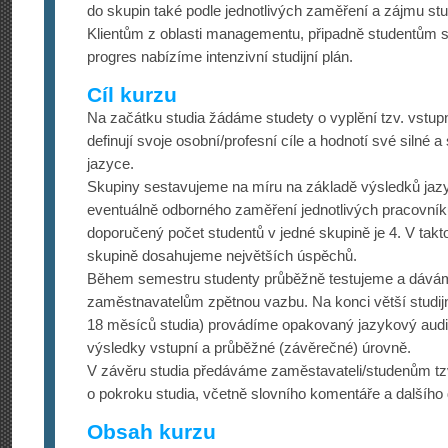
do skupin také podle jednotlivých zaměření a zájmu stu
Klientům z oblasti managementu, připadně studentům 
progres nabízíme intenzivní studijní plán.
Cíl kurzu
Na začátku studia žádáme studety o vyplění tzv. vstupn
definují svoje osobní/profesní cíle a hodnotí své silné 
jazyce.
Skupiny sestavujeme na míru na základě výsledků jaz
eventuálně odborného zaměření jednotlivých pracovník
doporučený počet studentů v jedné skupině je 4. V takto
skupině dosahujeme největších úspěchů.
Během semestru studenty průběžně testujeme a dáváme 
zaměstnavatelům zpětnou vazbu. Na konci větší studijn
18 měsíců studia) provádíme opakovaný jazykový aud
výsledky vstupní a průběžné (závěrečné) úrovně.
V závěru studia předáváme zaměstavateli/stu­denům tz
o pokroku studia, včetně slovního komentáře a dalšího
Obsah kurzu