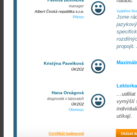
Pavlína Böhmová
náladu.
manager
Vyjádření ško
Albert Česká republika s.r.o.
Jsme rád
Přerov
jazykový
specifick
rozdílný
propojit.
Maximáln
Kristýna Pavelková
ÚKZÚZ
Lektorka
Hana Orságová
…udělat 
diagnostik v laboratoři
vymýšlí 
ÚKZÚZ
individu
Olomouc
utíkají.
Certifikát hodnocení
Ukázat da