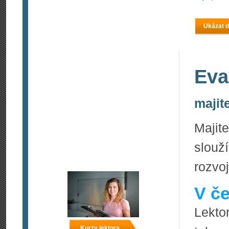
Ukázat d
Eva
majit
Majit
slouž
rozvo
V če
Lekto
Kurzy lektora