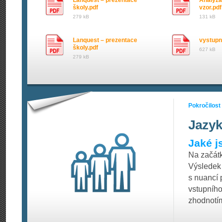
Lanquest – prezentace
Analýza
školy.pdf
vzor.pdf
279 kB
131 kB
Lanquest – prezentace
vystupni
školy.pdf
627 kB
279 kB
Pokročilost
Jazyk
Jaké j
Na začátk
Výsledek 
s nuancí p
vstupníh
zhodnotím