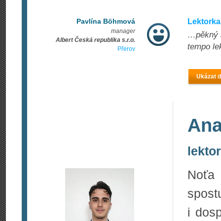
Pavlína Böhmová
Lektorka
manager
…pěkný a
Albert Česká republika s.r.o.
tempo le
Přerov
Ukázat d
Ana
lektor
Noťa 
spost
i dos