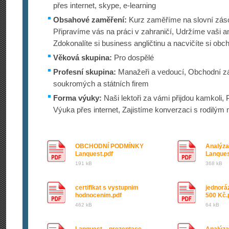
přes internet, skype, e-learning
Obsahové zaměření:
Kurz zaměříme na slovní zás
Připravíme vás na práci v zahraničí, Udržíme vaši an
Zdokonalíte si business angličtinu a nacvičíte si obch
Věková skupina:
Pro dospělé
Profesní skupina:
Manažeři a vedoucí, Obchodní z
soukromých a státních firem
Forma výuky:
Naši lektoři za vámi přijdou kamkoli, 
Výuka přes internet, Zajistíme konverzaci s rodilým
OBCHODNÍ PODMÍNKY
Analýza
Lanquest.pdf
Lanques
191 kB
368 kB
certifikat s vystupnim
jednorá
hodnocenim.pdf
500 Kč.
462 kB
64 kB