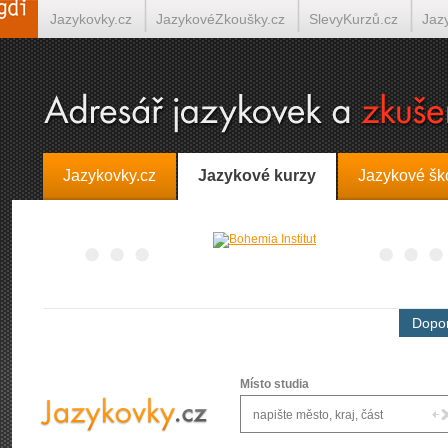
Jazykovky.cz
JazykovéZkoušky.cz
SlevyKurzů.cz
Jaz
Španělština on-line
Italština on-line
Tlumočení-Překlady.
Jazykovky.cz
Jazykové kurzy
Jazykové šk
Dopor
Místo studia