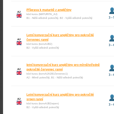
Příprava k maturitě z angličtiny
AJ
kód kurzu (MATURITA_AJ)
3 – 
B1 - Nižší-středně pokročilý, B2 - Vyšší-středně pokročilý
Letní konverzační kurz angličtiny pro pokročilé
AJ
červenec ranní
kód kurzu (konvAJB2)
3 – 
B2 - Vyšší-středně pokročilý
letní konverzační kurz angličtiny pro mírně/středně
AJ
pokročilé červenec ranní
kód kurzu (konvAJA2B1červenec1)
3 – 
A2 - Mírně pokročilý, B1 - Nižší-středně pokročilý
Letní konverzační kurz angličtiny pro pokročilé
AJ
srpen ranní
kód kurzu (konvAJB2srpen)
3 – 
B2 - Vyšší-středně pokročilý