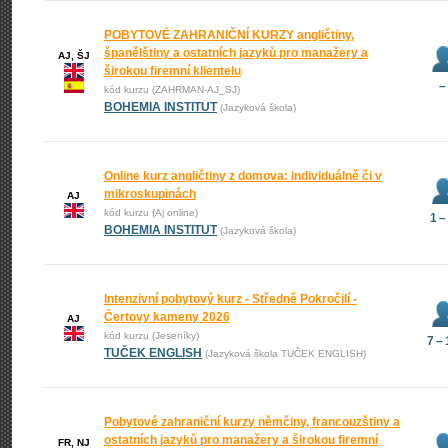
POBYTOVÉ ZAHRANIČNÍ KURZY angličtiny,
španělštiny a ostatních jazyků pro manažery a
AJ, ŠJ
širokou firemní klientelu
–
kód kurzu (ZAHRMAN-AJ_SJ)
BOHEMIA INSTITUT
(Jazyková škola)
Online kurz angličtiny z domova: individuálně či v
mikroskupinách
AJ
kód kurzu (Aj online)
1 –
BOHEMIA INSTITUT
(Jazyková škola)
Intenzivní pobytový kurz - Středně Pokročilí -
Čertovy kameny 2026
AJ
kód kurzu (Jeseníky)
7 –
TUČEK ENGLISH
(Jazyková škola TUČEK ENGLISH)
Pobytové zahraniční kurzy němčiny, francouzštiny a
ostatních jazyků pro manažery a širokou firemní
FR, NJ