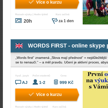
Více o kurzu
Rozsah výuky | Hodin týdně
Kurz začíná
20h
za 1 den
WORDS FIRST - online skype 
„Words first“ znamená „Slova mají přednost“ = nejdůležitější 
se to nenaučí.“ – a měl pravdu. Učení je aktivní proces, aby
Vyuč. jazyk
Počet studentů
Cena
AJ
1-2
999 Kč
Více o kurzu
Rozsah výuky | Hodin týdně
Kurz začíná