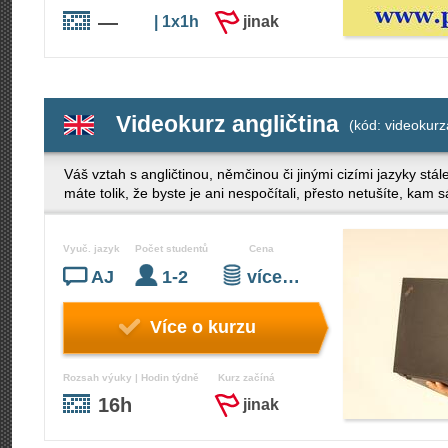
—
| 1x1h
jinak
Videokurz angličtina
(kód: videokurz
Váš vztah s angličtinou, němčinou či jinými cizími jazyky st
máte tolik, že byste je ani nespočítali, přesto netušíte, kam
Vyuč. jazyk
Počet studentů
Cena
AJ
1-2
více…
Více o kurzu
Rozsah výuky | Hodin týdně
Kurz začíná
16h
jinak