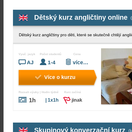
Dětský kurz angličtiny online
(
Dětský kurz angličtiny pro děti, které se skutečně chtějí angli
Vyuč. jazyk
Počet studentů
Cena
AJ
1-4
více…
Více o kurzu
Rozsah výuky | Hodin týdně
Kurz začíná
1h
| 1x1h
jinak
Skupinový konverzační kurz
(k