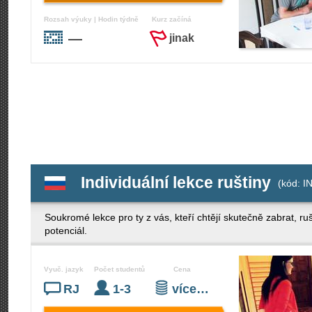
Rozsah výuky | Hodin týdně
Kurz začíná
—
jinak
Individuální lekce ruštiny
(kód: I
Soukromé lekce pro ty z vás, kteří chtějí skutečně zabrat, ru
potenciál.
Vyuč. jazyk
Počet studentů
Cena
RJ
1-3
více…