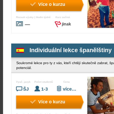
Více o kurzu
Rozsah výuky | Hodin týdně
Kurz začíná
—
jinak
Individuální lekce španělštiny
Soukromé lekce pro ty z vás, kteří chtějí skutečně zabrat, š
potenciál.
Vyuč. jazyk
Počet studentů
Cena
ŠJ
1-3
více…
Více o kurzu