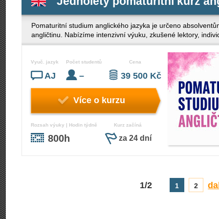
Jednoletý pomaturitní kurz an
Pomaturitní studium anglického jazyka je určeno absolventů
angličtinu. Nabízíme intenzivní výuku, zkušené lektory, indi
Vyuč. jazyk
Počet studentů
Cena
AJ
–
39 500 Kč
Více o kurzu
Rozsah výuky | Hodin týdně
Kurz začíná
800h
za 24 dní
1/2
da
1
2