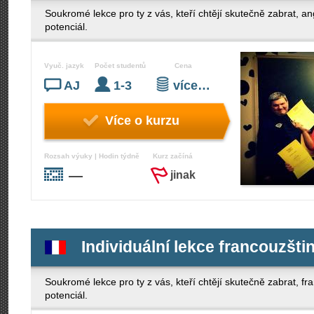
Soukromé lekce pro ty z vás, kteří chtějí skutečně zabrat, an
potenciál.
Vyuč. jazyk
Počet studentů
Cena
AJ
1-3
více…
Více o kurzu
Rozsah výuky | Hodin týdně
Kurz začíná
—
jinak
Individuální lekce francouzšti
Soukromé lekce pro ty z vás, kteří chtějí skutečně zabrat, f
potenciál.