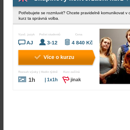
Potřebujete se rozmluvit? Chcete pravidelně komunikovat v 
kurz ta správná volba.
Vyuč. jazyk
Počet studentů
Cena
AJ
3-12
4 840 Kč
Více o kurzu
Rozsah výuky | Hodin týdně
Kurz začíná
1h
| 1x1h
jinak