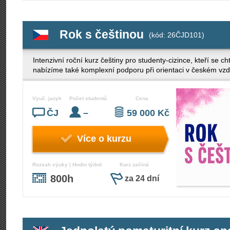
Rok s češtinou
(kód: 26ČJD101)
Intenzivní roční kurz češtiny pro studenty-cizince, kteří se c
nabízíme také komplexní podporu při orientaci v českém vz
Vyuč. jazyk
Počet studentů
Cena
ČJ
–
59 000 Kč
Více o kurzu
Rozsah výuky | Hodin týdně
Kurz začíná
800h
za 24 dní