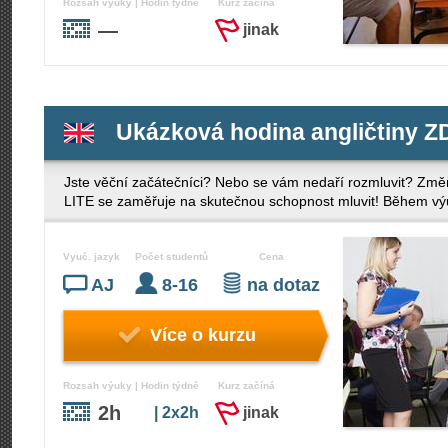
Rozsah výuky | Hodin týdně
Kurz začíná
—
jinak
Ukázková hodina angličtiny
Jste věční začátečníci? Nebo se vám nedaří rozmluvit? Změňt
LITE se zaměřuje na skutečnou schopnost mluvit! Během výu
Vyuč. jazyk
Počet studentů
Cena
AJ
8-16
na dotaz
Více o kurzu
Rozsah výuky | Hodin týdně
Kurz začíná
2h
| 2x2h
jinak