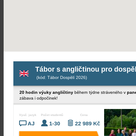
Tábor s angličtinou pro dosp
(kód: Tábor Dospělí 2026)
20 hodin výuky angličtiny
během týdne stráveného v
pane
zábava i odpočinek!
Vyuč. jazyk
Počet studentů
Cena
AJ
1-30
22 989 Kč