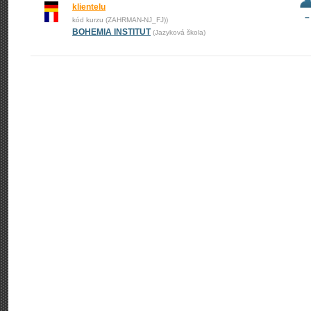
klientelu
–
kód kurzu (ZAHRMAN-NJ_FJ))
BOHEMIA INSTITUT
(Jazyková škola)