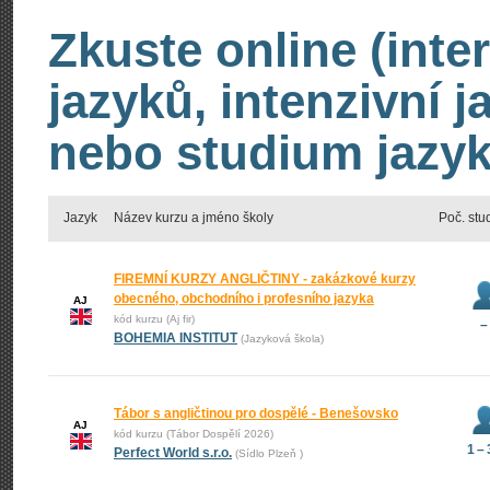
Zkuste online (inte
jazyků, intenzivní 
nebo studium jazyk
Jazyk
Název kurzu a jméno školy
Poč. stu
FIREMNÍ KURZY ANGLIČTINY - zakázkové kurzy
obecného, obchodního i profesního jazyka
AJ
kód kurzu (Aj fir)
–
BOHEMIA INSTITUT
(Jazyková škola)
Tábor s angličtinou pro dospělé - Benešovsko
AJ
kód kurzu (Tábor Dospělí 2026)
1 –
Perfect World s.r.o.
(Sídlo Plzeň )