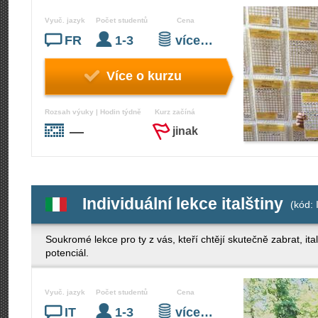
Vyuč. jazyk
Počet studentů
Cena
FR
1-3
více…
Více o kurzu
Rozsah výuky | Hodin týdně
Kurz začíná
—
jinak
Individuální lekce italštiny
(kód: 
Soukromé lekce pro ty z vás, kteří chtějí skutečně zabrat, it
potenciál.
Vyuč. jazyk
Počet studentů
Cena
IT
1-3
více…