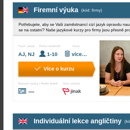
Firemní výuka
(kód: firmy)
Potřebujete, aby se Vaši zaměstnancí cizí jazyk opravdu nauč
se na ostatní? Naše jazykové kurzy pro firmy jsou přesně pr
Vyuč. jazyk
Počet studentů
Cena
AJ, NJ
1-10
více…
Více o kurzu
Rozsah výuky | Hodin týdně
Kurz začíná
—
jinak
Individuální lekce angličtiny
(kó