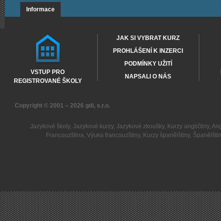
Informace
JAK SI VYBRAT KURZ
PROHLÁŠENÍ K INZERCI
PODMÍNKY UŽITÍ
VSTUP PRO
NAPSALI O NÁS
REGISTROVANÉ ŠKOLY
Copyright © 2001 – 2026
gdi, s.r.o.
Jazykové školy
,
Jazykové kurzy
,
Jazykové zkoušky
,
Kurzy angličtiny
,
Ang
Francouzština
,
Výuka francouzštiny
,
Kurzy španělštiny
,
Španělšti