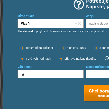
Potřebuje
Napište, 
Místo studia
Jazyk
Určete místo, jazyk a druh kurzu - zobrazí se počet vyhovujících škol
Chci kurzy:
konkrétní pokročilosti
s délkou kurzu
s konkr
v určitých hodinách
příprava na jaz. zkoušku
Váš e-mail
Kontaktní telefo