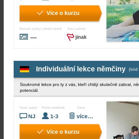
Více o kurzu
Rozsah výuky | Hodin týdně
Kurz začíná
—
jinak
Individuální lekce němčiny
(kód:
Soukromé lekce pro ty z vás, kteří chtějí skutečně zabrat, n
potenciál.
Vyuč. jazyk
Počet studentů
Cena
NJ
1-3
více…
Více o kurzu