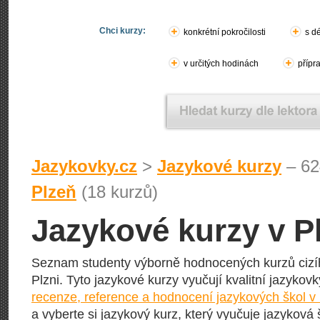
Chci kurzy:
konkrétní pokročilosti
s d
v určitých hodinách
přípr
Jazykovky.cz
>
Jazykové kurzy
– 62
Plzeň
(18 kurzů)
Jazykové kurzy v P
Seznam studenty výborně hodnocených kurzů cizí
Plzni. Tyto jazykové kurzy vyučují kvalitní jazykovky
recenze, reference a hodnocení jazykových škol v 
a vyberte si jazykový kurz, který vyučuje jazyková 