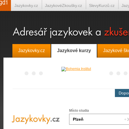
Jazykovky.cz
JazykovéZkoušky.cz
SlevyKurzů.cz
Jaz
Španělština on-line
Italština on-line
Tlumočení-Překlady.
Jazykovky.cz
Jazykové kurzy
Jazykové šk
Dopor
Místo studia