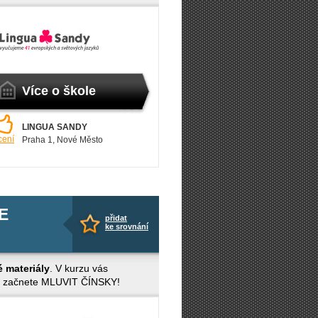
Více o škole
LINGUA SANDY
cení
Praha 1
, Nové Město
NE
přidat
ke srovnání
é materiály
. V kurzu vás
u a začnete MLUVIT ČÍNSKY!