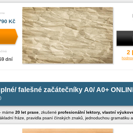
ena
790 Kč
2
ačíná
hodno
59 dní
úplné/ falešné začátečníky A0/ A0+ ONLI
)
y – máme
20 let praxe
, zkušené
profesionální lektory, vlastní výukov
ákladní fráze, pravidla psaní čínských znaků, jednoduchou gramatik