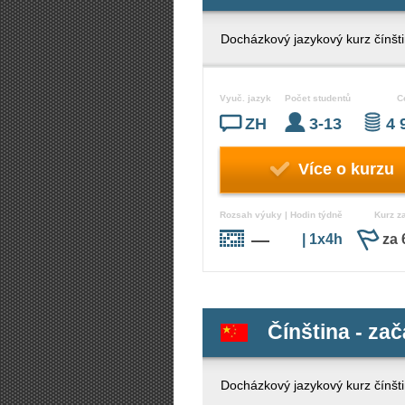
Docházkový jazykový kurz čínšti
Vyuč. jazyk
Počet studentů
C
ZH
3-13
4 
Více o kurzu
Rozsah výuky | Hodin týdně
Kurz z
—
| 1x4h
za 
Čínština - zač
Docházkový jazykový kurz čínšti