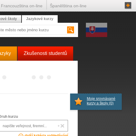
Francouzština on-line
Španělština on-line
ové školy
Jazykové kurzy
azyky
Zkušenosti studentů
Moje srovnávané
kurzy a školy
(0)
Druh kurzu
další kritéria vyhledávání