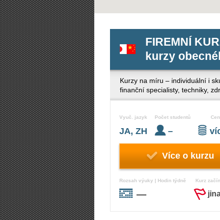
FIREMNÍ KUR
kurzy obecnéh
Kurzy na míru – individuální i s
finanční specialisty, techniky, 
Vyuč. jazyk
Počet studentů
Cen
JA, ZH
–
v
Více o kurzu
Rozsah výuky | Hodin týdně
Kurz začí
—
jin