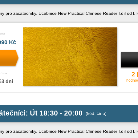
ny pro začátečníky. Učebnice New Practical Chinese Reader I.díl od l. 
ena
990 Kč
2
ačíná
hodno
63 dní
átečníci: Út 18:30 - 20:00
(kód: čínu)
ny pro začátečníky. Učebnice New Practical Chinese Reader I.díl od l. 