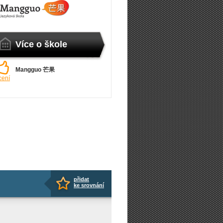
Více o škole
Mangguo 芒果
cení
přidat
ke srovnání