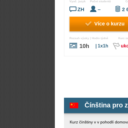
Vyuč. jazyk
Počet studentů
C
ZH
–
2 
Více o kurzu
Rozsah výuky | Hodin týdně
Kurz z
10h
| 1x1h
uk
Čínština pro 
Kurz čínštiny v v pohodlí domova