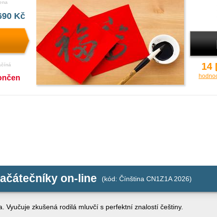
ena
690 Kč
14
ačíná
hodno
ončen
začátečníky on-line
(kód: Čínština CN1Z1A 2026)
. Vyučuje zkušená rodilá mluvčí s perfektní znalostí češtiny.