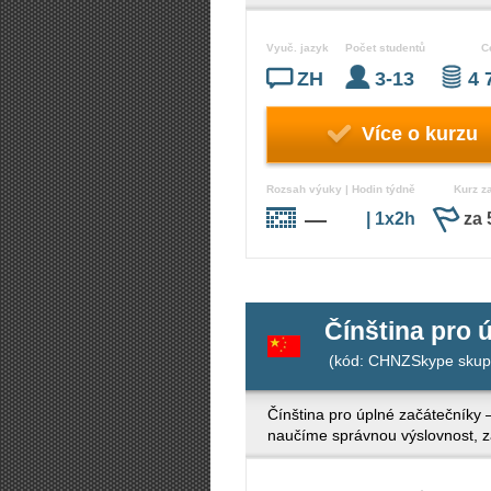
Vyuč. jazyk
Počet studentů
C
ZH
3-13
4 
Více o kurzu
Rozsah výuky | Hodin týdně
Kurz z
—
| 1x2h
za 
Čínština pro 
(kód: CHNZSkype skup
Čínština pro úplné začátečník
naučíme správnou výslovnost, z