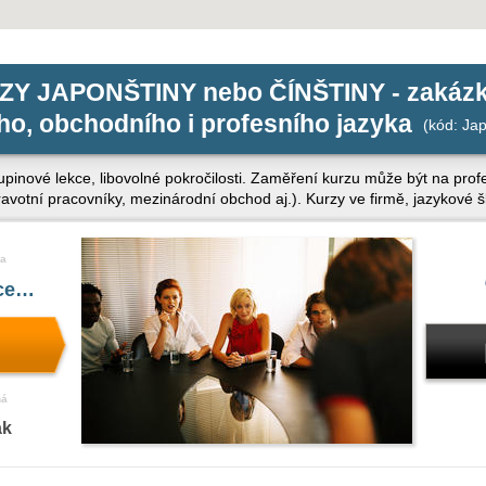
ZY JAPONŠTINY nebo ČÍNŠTINY - zakáz
o, obchodního i profesního jazyka
(kód: Jap
kupinové lekce, libovolné pokročilosti. Zaměření kurzu může být na pro
zdravotní pracovníky, mezinárodní obchod aj.). Kurzy ve firmě, jazykové 
a
íce…
ná
ak