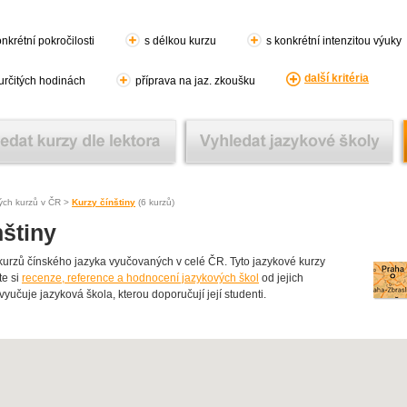
nkrétní pokročilosti
s délkou kurzu
s konkrétní intenzitou výuky
další kritéria
 určitých hodinách
příprava na jaz. zkoušku
ých kurzů v ČR >
Kurzy čínštiny
(6 kurzů)
štiny
rzů čínského jazyka vyučovaných v celé ČR. Tyto jazykové kurzy
te si
recenze, reference a hodnocení jazykových škol
od jejich
 vyučuje jazyková škola, kterou doporučují její studenti.