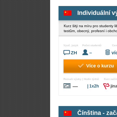
Individuální v
Kurz šitý na míru pro studenty 
testům, obecný, profesní i obch
Vyuč. jazyk
Počet studentů
Cen
ZH
–
v
Více o kurzu
Rozsah výuky | Hodin týdně
Kurz začí
—
| 1x2h
jin
Čínština - zač