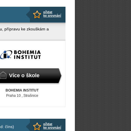
přidat
ke srovnání
ku, přípravu ke zkouškám a
Více o škole
BOHEMIA INSTITUT
Praha 10
, Strašnice
přidat
d: číns)
ke srovnání