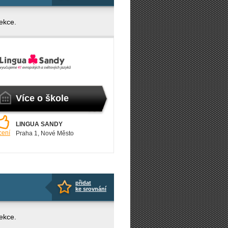
lekce.
Více o škole
LINGUA SANDY
cení
Praha 1
, Nové Město
přidat
ke srovnání
lekce.