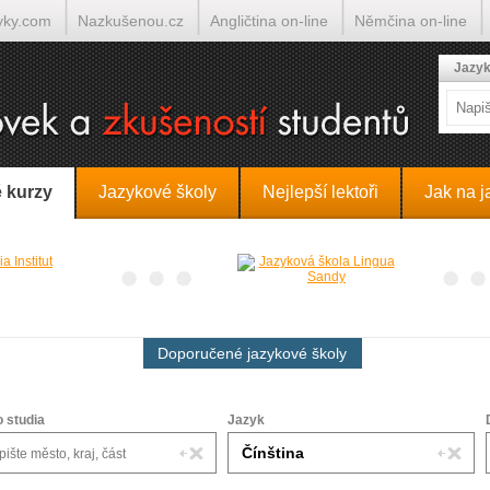
yky.com
Nazkušenou.cz
Angličtina on-line
Němčina on-line
lumočí.cz
Jazyk
 kurzy
Jazykové školy
Nejlepší lektoři
Jak na j
Doporučené jazykové školy
o studia
Jazyk