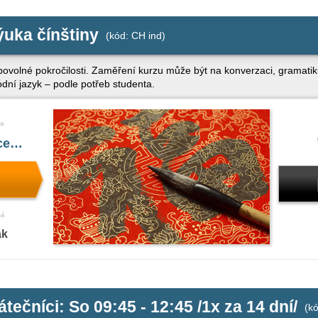
ýuka čínštiny
(kód: CH ind)
libovolné pokročilosti. Zaměření kurzu může být na konverzaci, gramati
odní jazyk – podle potřeb studenta.
a
íce…
ná
ak
átečníci: So 09:45 - 12:45 /1x za 14 dní/
(kó