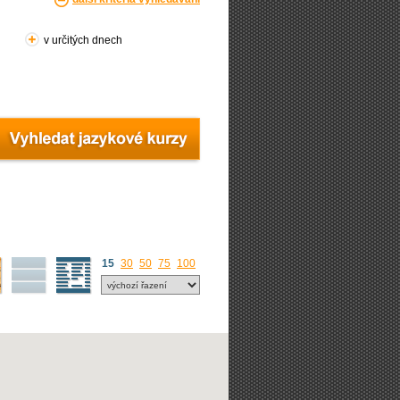
v určitých dnech
15
30
50
75
100