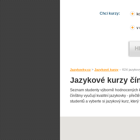
Chci kurzy:
ko
v
Jazykovky.cz
>
Jazykové kurzy
– 624 jazykov
Jazykové kurzy čín
Seznam studenty výborně hodnocených ku
čínštiny vyučují kvalitní jazykovky - přečtě
studentů a vyberte si jazykový kurz, který