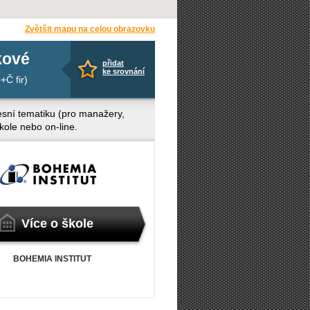
Zvětšit mapu na celou obrazovku
kové
přidat
ke srovnání
+Č fir)
fesní tematiku (pro manažery,
škole nebo on-line.
Více o škole
BOHEMIA INSTITUT