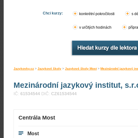
Chci kurzy:
konkrétní pokročilosti
s d
v určitých hodinách
přípr
Jazykovky.cz
>
Jazykové školy
>
Jazykové školy Most
>
Mezinárodní jazykový insti
Mezinárodní jazykový institut, s.r.
IČ:
61534544
DIČ:
CZ61534544
Centrála Most
Most