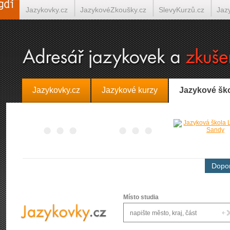
Jazykovky.cz
JazykovéZkoušky.cz
SlevyKurzů.cz
Jaz
Španělština on-line
Italština on-line
Tlumočení-Překlady.
Jazykovky.cz
Jazykové kurzy
Jazykové šk
Dopor
Místo studia