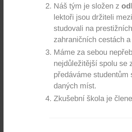
Náš tým je složen z
od
lektoři jsou držiteli me
studovali na prestižníc
zahraničních cestách a 
Máme za sebou nepřeber
nejdůležitější spolu se
předáváme studentům 
daných míst.
Zkušební škola je čle