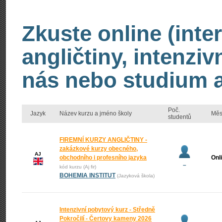
Zkuste online (inte
angličtiny, intenzi
nás nebo studium an
Poč.
Jazyk
Název kurzu a jméno školy
Měs
studentů
FIREMNÍ KURZY ANGLIČTINY -
zakázkové kurzy obecného,
AJ
obchodního i profesního jazyka
Onl
–
kód kurzu (Aj fir)
BOHEMIA INSTITUT
(Jazyková škola)
Intenzivní pobytový kurz - Středně
Pokročilí - Čertovy kameny 2026