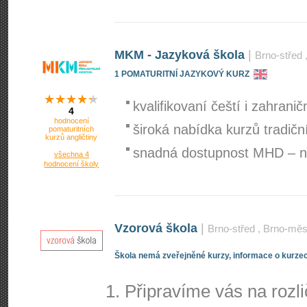
MKM - Jazyková škola
|
Brno-střed
1 POMATURITNÍ JAZYKOVÝ KURZ
kvalifikovaní čeští i zahraničn
4
hodnocení
široká nabídka kurzů tradičn
pomaturitních
kurzů angličtiny
snadná dostupnost MHD – na
všechna 4
hodnocení školy
Vzorová škola
|
Brno-střed
, Brno-mě
Škola nemá zveřejněné kurzy, informace o kurzec
Připravíme vás na rozl