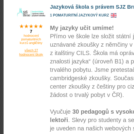
Jazyková škola s právem SJZ B
1 POMATURITNÍ JAZYKOVÝ KURZ
My jazyky učit umíme!
7
Přímo ve škole lze složit státn
hodnocení
pomaturitních
kurzů angličtiny
uznávané zkoušky z němčiny v li
všech 27
z italštiny CILS. Škola má opr
hodnocení školy
znalosti jazyka“ (úroveň B1) a 
trvalého pobytu. Jsme pretesta
cambridgeské zkoušky. Současn
center zkoušky z češtiny pro c
žádost o trvalý pobyt v ČR).
Vyučuje
30 pedagogů s vysoko
lektoři
. Slevy pro studenty a s
je uveden na našich webových 