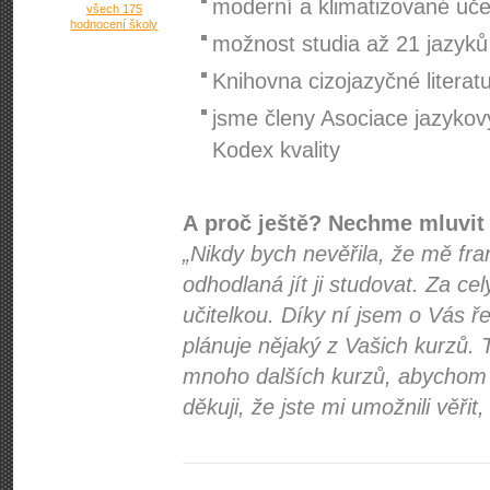
moderní a klimatizované uč
všech 175
hodnocení školy
možnost studia až 21 jazyků
Knihovna cizojazyčné literat
jsme členy Asociace jazykov
Kodex kvality
A proč ještě? Nechme mluvit
„Nikdy bych nevěřila, že mě fra
odhodlaná jít ji studovat. Za cel
učitelkou. Díky ní jsem o Vás 
plánuje nějaký z Vašich kurzů.
mnoho dalších kurzů, abychom 
děkuji, že jste mi umožnili věřit,