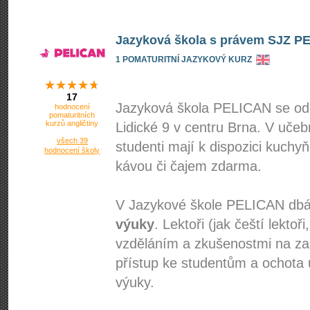
Jazyková škola s právem SJZ PEL
1 POMATURITNÍ JAZYKOVÝ KURZ
17
Jazyková škola PELICAN se od 
hodnocení
pomaturitních
kurzů angličtiny
Lidické 9 v centru Brna. V učeb
všech 39
studenti mají k dispozici kuch
hodnocení školy
kávou či čajem zdarma.
V Jazykové škole PELICAN d
výuky
. Lektoři (jak čeští lektoř
vzděláním a zkušenostmi na zahr
přístup ke studentům a ochota 
výuky.