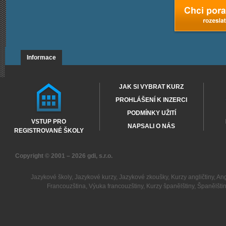
Informace
JAK SI VYBRAT KURZ
PROHLÁŠENÍ K INZERCI
PODMÍNKY UŽITÍ
VSTUP PRO
NAPSALI O NÁS
REGISTROVANÉ ŠKOLY
Copyright © 2001 – 2026
gdi, s.r.o.
Jazykové školy
,
Jazykové kurzy
,
Jazykové zkoušky
,
Kurzy angličtiny
,
Ang
Francouzština
,
Výuka francouzštiny
,
Kurzy španělštiny
,
Španělšti