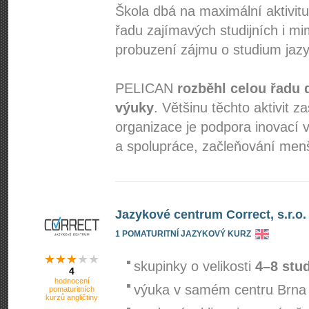
Škola dbá na maximální aktivitu
řadu zajímavých studijních i mim
probuzení zájmu o studium jazy
PELICAN
rozběhl celou řadu 
výuky
. Většinu těchto aktivit 
organizace je podpora inovací v
a spolupráce, začleňování menš
Jazykové centrum Correct, s.r.o.
1 POMATURITNÍ JAZYKOVÝ KURZ
skupinky o velikosti
4–8 stu
4
hodnocení
výuka v samém centru Brna
pomaturitních
kurzů angličtiny