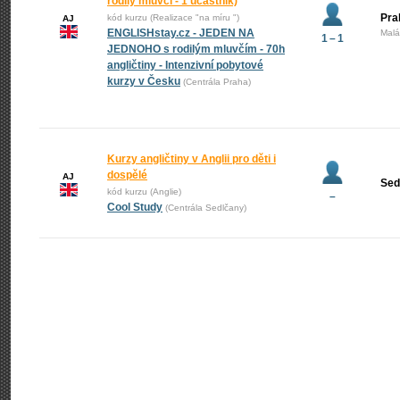
rodilý mluvčí - 1 účastník)
Pra
kód kurzu (Realizace "na míru ")
AJ
ENGLISHstay.cz - JEDEN NA
Malá
1 – 1
JEDNOHO s rodilým mluvčím - 70h
angličtiny - Intenzivní pobytové
kurzy v Česku
(Centrála Praha)
Kurzy angličtiny v Anglii pro děti i
dospělé
AJ
Sed
kód kurzu (Anglie)
–
Cool Study
(Centrála Sedlčany)