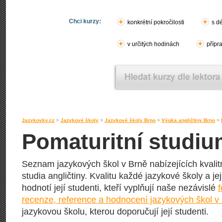
Chci kurzy:
konkrétní pokročilosti
s d
v určitých hodinách
přípr
Jazykovky.cz
>
Jazykové školy
>
Jazykové školy Brno
>
Výuka angličtiny Brno
>
Pomaturitní studiu
Seznam jazykových škol v Brně nabízejících kvalit
studia angličtiny. Kvalitu každé jazykové školy a je
hodnotí její studenti, kteří vyplňují naše nezávislé
recenze, reference a hodnocení jazykových škol v
jazykovou školu, kterou doporučují její studenti.