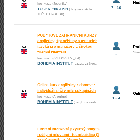
AJ
Hod
kód kurzu (Jeseníky)
7 – 10
TUČEK ENGLISH
(Jazyková škola
TUČEK ENGLISH)
POBYTOVÉ ZAHRANIČNÍ KURZY
angličtiny, španělštiny a ostatních
jazyků pro manažery a širokou
Pra
AJ
firemní klientelu
Stra
–
kód kurzu (ZAHRMAN-AJ_SJ)
BOHEMIA INSTITUT
(Jazyková škola)
Online kurz angličtiny z domova:
individuálně či v mikroskupinách
AJ
Onl
kód kurzu (Aj online)
1 – 4
BOHEMIA INSTITUT
(Jazyková škola)
Firemní intenzivní jazykový pobyt s
rodilými mluvčími - teambuilding (1