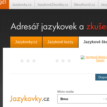
Jazykovky.cz
JazykovéZkoušky.cz
SlevyKurzů.cz
Jaz
Španělština on-line
Italština on-line
Tlumočení-Překlady.
Jazykovky.cz
Jazykové kurzy
Jazykové šk
Dopor
Místo studia