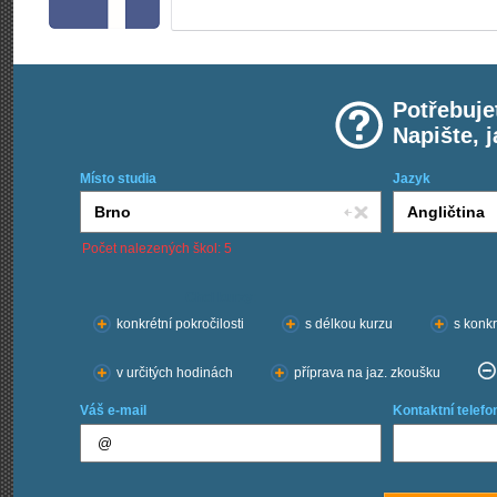
Potřebuje
Napište, 
Místo studia
Jazyk
Počet nalezených škol: 5
Chci kurzy:
konkrétní pokročilosti
s délkou kurzu
s konkr
v určitých hodinách
příprava na jaz. zkoušku
Váš e-mail
Kontaktní telefo