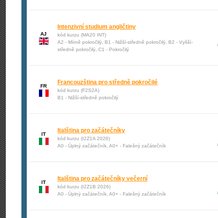
Intenzivní studium angličtiny
AJ
kód kurzu (MA20 INT)
A2 - Mírně pokročilý, B1 - Nižší-středně pokročilý, B2 - Vyšší-
středně pokročilý, C1 - Pokročilý
Francouzština pro středně pokročilé
FR
kód kurzu (F2S2A)
B1 - Nižší-středně pokročilý
Italština pro začátečníky
IT
kód kurzu (I2Z1A 2026)
A0 - Úplný začátečník, A0+ - Falešný začátečník
Italština pro začátečníky večerní
IT
kód kurzu (I2Z1B 2026)
A0 - Úplný začátečník, A0+ - Falešný začátečník