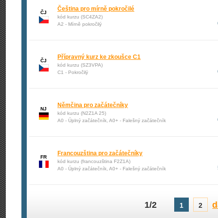
Čeština pro mírně pokročilé
ČJ
kód kurzu (SC4ZA2)
A2 - Mírně pokročilý
Přípravný kurz ke zkoušce C1
ČJ
kód kurzu (SZ3VPA)
C1 - Pokročilý
Němčina pro začátečníky
NJ
kód kurzu (N2Z1A 25)
A0 - Úplný začátečník, A0+ - Falešný začátečník
Francouzština pro začátečníky
FR
kód kurzu (francouzština F2Z1A)
A0 - Úplný začátečník, A0+ - Falešný začátečník
1/2
d
1
2