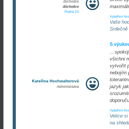
důchodce
maximál
důchodce
Praha 15
Vyjádření ško
Vaše hod
Srdečně
S výuko
…spokoje
všichni 
vytvořit
nebojím p
tolerant
Kateřina Hochwalterová
jazyk ja
Administrativa
srozumit
doporučuj
Vyjádření ško
Velice s
na shled