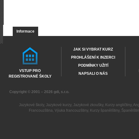
Informace
JAK SI VYBRAT KURZ
PROHLÁŠENÍ K INZERCI
PODMÍNKY UŽITÍ
VSTUP PRO
NAPSALI O NÁS
REGISTROVANÉ ŠKOLY
Copyright © 2001 – 2026
gdi, s.r.o.
Jazykové školy
,
Jazykové kurzy
,
Jazykové zkoušky
,
Kurzy angličtiny
,
Ang
Francouzština
,
Výuka francouzštiny
,
Kurzy španělštiny
,
Španělšti