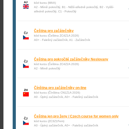
AJ
kód kurzu (MAA)
A2 - Mírně pokročilý, B1 - Nižší-středně pokročilý, B2 - Vyšší-
středně pokročilý, C1 - Pokročilý
Čeština pro začátečníky
ČJ
kód kurzu (Čeština ZC4Z1A 2026)
A0+ - Falešný začátečník, A1 - Začátečník
Čeština pro pokročilé začátečníky Neslovany
ČJ
kód kurzu (Čeština ZC4Z2A 2026)
A2 - Mírně pokročilý
Čínština pro začátečníky on-line
ZH
kód kurzu (Čínština CN1Z1A 2026)
A0 - Úplný začátečník, A0+ - Falešný začátečník
Čeština jen pro ženy / Czech course for women only
ČJ
kód kurzu (ZC3Z1Fem)
A0 - Úplný začátečník, A0+ - Falešný začátečník