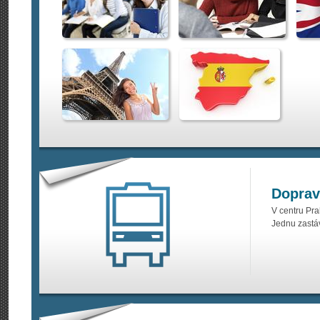
Doprav
V centru Pra
Jednu zastáv