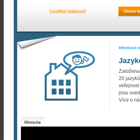
Certifikát hodnocení
Ukázat da
Informace 
Jazyk
Založena
20 jazyků
veřejnost
jsou uved
Více o n
Historie