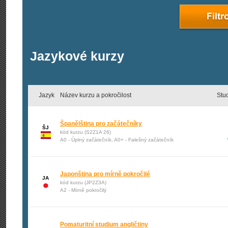
Jazykové kurzy
Jazyk
Název kurzu a pokročilost
Stu
Španělština pro začátečníky
ŠJ
kód kurzu (S2Z1A 26)
A0 - Úplný začátečník, A0+ - Falešný začátečník
Japonština pro mírně pokročilé
JA
kód kurzu (JP2Z3A)
A2 - Mírně pokročilý
Pomaturitní studium angličtiny