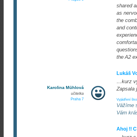
shared a
as nervo
the comb
and cont
experien
comforta
question
the A2 e
Lukáš Vo
…kurz vy
Karolina Mühlová
Zapsala 
učitelka
Praha 7
Vyjádření ško
Vážíme s
Vám krás
Ahoj !!