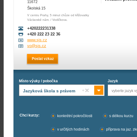
11672
Školská 15
V centru Prahy, 5 minut chůze od křižovatky
Václavské nám. / Vodičkova.
+420222231338
+420 222 23 22 36
www.sjs.cz
vo@sjs.cz
Poslat vzkaz
Místo výuky / pobočka
Jazyk
Jazyková škola s právem
vyberte jazyk v
SJZ hl. města Prahy
Chci kurzy:
konkrétní pokročilosti
s délkou kurzu
v určitých hodinách
příprava na jaz. z