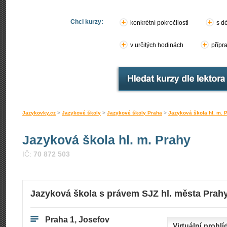
Chci kurzy:
konkrétní pokročilosti
s d
v určitých hodinách
přípr
Jazykovky.cz
>
Jazykové školy
>
Jazykové školy Praha
>
Jazyková škola hl. m. 
Jazyková škola hl. m. Prahy
IČ:
70 872 503
Jazyková škola s právem SJZ hl. města Prah
Praha 1, Josefov
Virtuální prohlí