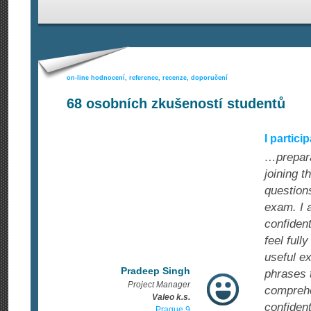
on-line hodnocení, reference, recenze, doporučení
68
osobních zkušeností studentů
I partic
…prepara
joining t
questions
exam. I a
confident
feel full
useful e
Pradeep Singh
phrases t
Project Manager
comprehe
Valeo k.s.
confiden
Prague 9