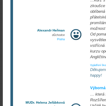
…kurz s 
zkoušce 
oblíbená
přátelsk
promítán
možnost 
Alexandr Heřman
Od pomal
důchodce
Praha
vysvětle
vstřícná
kurzu opě
Angličti
Vyjádření ško
Děkujeme
happy!
Výborná 
… která 
Rozšířen
MUDr. Helena Jeřábková
Určitě b