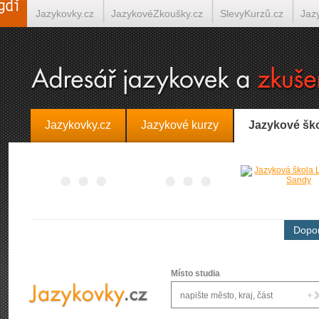
Jazykovky.cz
JazykovéZkoušky.cz
SlevyKurzů.cz
Jaz
Španělština on-line
Italština on-line
Tlumočení-Překlady.
Jazykovky.cz
Jazykové kurzy
Jazykové šk
Dopor
Místo studia