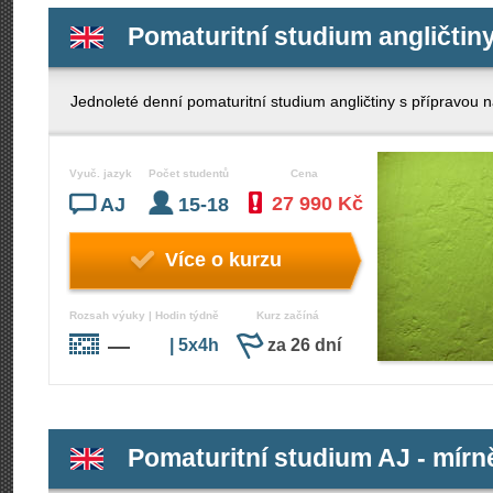
Pomaturitní studium angličtin
Jednoleté denní pomaturitní studium angličtiny s příprav
Vyuč. jazyk
Počet studentů
Cena
27 990 Kč
AJ
15-18
Více o kurzu
Rozsah výuky | Hodin týdně
Kurz začíná
—
| 5x4h
za 26 dní
Pomaturitní studium AJ - mírně