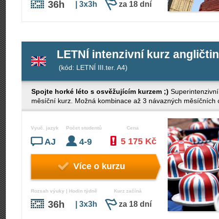
36h
| 3x3h
za 18 dní
LETNÍ intenzivní kurz angličtin
(kód: LETNÍ III.ter. A4)
Spojte horké léto s osvěžujícím kurzem ;)
Superintenzivní
měsíční kurz. Možná kombinace až 3 návazných měsíčních cy
Vyuč. jazyk
Počet studentů
Cena
5 175 Kč
AJ
4-9
Více o kurzu
Rozsah výuky | Hodin týdně
Kurz začíná
36h
| 3x3h
za 18 dní