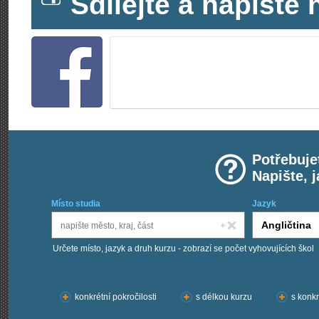
Sdílejte a napišt
Potřebuje
Napište, 
Místo studia
Jazyk
Určete místo, jazyk a druh kurzu - zobrazí se počet vyhovujících škol
Chci kurzy:
konkrétní pokročilosti
s délkou kurzu
s konkr