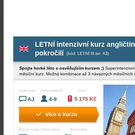
LETNÍ intenzivní kurz angličtin
pokročilí
(kód: LETNÍ III.ter. A3)
Spojte horké léto s osvěžujícím kurzem ;)
Superintenzivní
měsíční kurz. Možná kombinace až 3 návazných měsíčních cy
Vyuč. jazyk
Počet studentů
Cena
5 175 Kč
AJ
4-9
Více o kurzu
Rozsah výuky | Hodin týdně
Kurz začíná