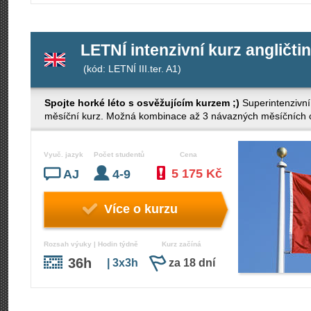
LETNÍ intenzivní kurz angličtin
(kód: LETNÍ III.ter. A1)
Spojte horké léto s osvěžujícím kurzem ;)
Superintenzivní
měsíční kurz. Možná kombinace až 3 návazných měsíčních cy
Vyuč. jazyk
Počet studentů
Cena
5 175 Kč
AJ
4-9
Více o kurzu
Rozsah výuky | Hodin týdně
Kurz začíná
36h
| 3x3h
za 18 dní