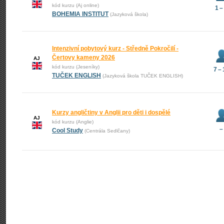
kód kurzu (Aj online)
1 –
BOHEMIA INSTITUT
(Jazyková škola)
Intenzivní pobytový kurz - Středně Pokročilí -
Čertovy kameny 2026
AJ
kód kurzu (Jeseníky)
7 –
TUČEK ENGLISH
(Jazyková škola TUČEK ENGLISH)
Kurzy angličtiny v Anglii pro děti i dospělé
AJ
kód kurzu (Anglie)
–
Cool Study
(Centrála Sedlčany)