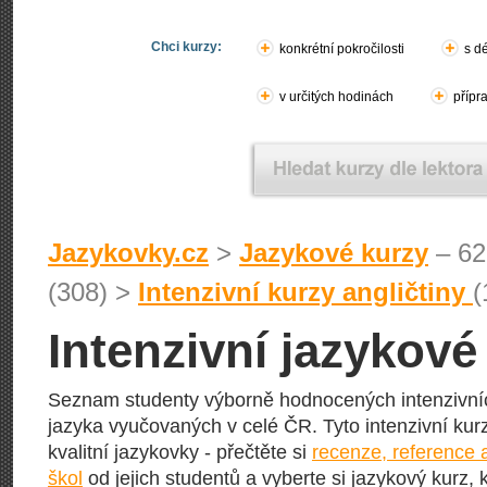
Chci kurzy:
konkrétní pokročilosti
s d
v určitých hodinách
přípr
Jazykovky.cz
>
Jazykové kurzy
– 62
(308) >
Intenzivní kurzy angličtiny
(
Intenzivní jazykové
Seznam studenty výborně hodnocených intenzivní
jazyka vyučovaných v celé ČR. Tyto intenzivní kurz
kvalitní jazykovky - přečtěte si
recenze, reference 
škol
od jejich studentů a vyberte si jazykový kurz, 