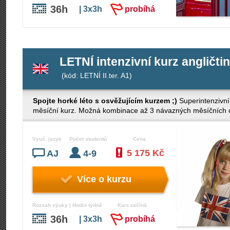
36h
| 3x3h
probíhá
LETNÍ intenzivní kurz angličti
(kód: LETNÍ II.ter. A1)
Spojte horké léto s osvěžujícím kurzem ;)
Superintenzivní
měsíční kurz. Možná kombinace až 3 návazných měsíčních cy
Vyuč. jazyk
Počet studentů
Cena
5 175 Kč
AJ
4-9
Více o kurzu
Rozsah výuky | Hodin týdně
Kurz začíná
36h
| 3x3h
probíhá