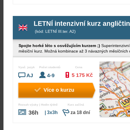
LETNÍ intenzivní kurz angličtin
(kód: LETNÍ III.ter. A2)
Spojte horké léto s osvěžujícím kurzem ;)
Superintenzivní
měsíční kurz. Možná kombinace až 3 návazných měsíčních cy
Vyuč. jazyk
Počet studentů
Cena
5 175 Kč
AJ
4-9
Více o kurzu
Rozsah výuky | Hodin týdně
Kurz začíná
36h
| 3x3h
za 18 dní