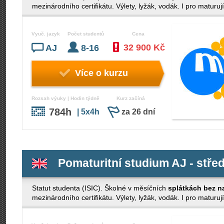
mezinárodního certifikátu. Výlety, lyžák, vodák. I pro maturují
Vyuč. jazyk
Počet studentů
Cena
32 900 Kč
AJ
8-16
Více o kurzu
Rozsah výuky | Hodin týdně
Kurz začíná
784h
| 5x4h
za 26 dní
Pomaturitní studium AJ - střed
Statut studenta (ISIC). Školné v měsíčních
splátkách bez n
mezinárodního certifikátu. Výlety, lyžák, vodák. I pro maturují