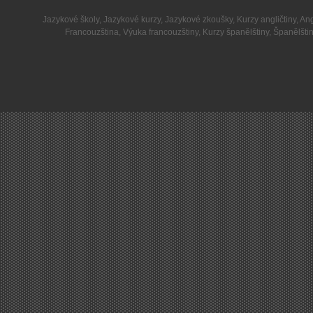
Jazykové školy
,
Jazykové kurzy
,
Jazykové zkoušky
,
Kurzy angličtiny
,
Ang
Francouzština
,
Výuka francouzštiny
,
Kurzy španělštiny
,
Španělšti