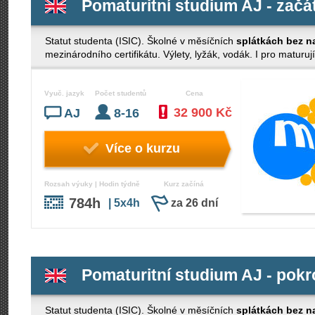
Pomaturitní studium AJ - začá
Statut studenta (ISIC). Školné v měsíčních
splátkách bez n
mezinárodního certifikátu. Výlety, lyžák, vodák. I pro maturují
Vyuč. jazyk
Počet studentů
Cena
32 900 Kč
AJ
8-16
Více o kurzu
Rozsah výuky | Hodin týdně
Kurz začíná
784h
| 5x4h
za 26 dní
Pomaturitní studium AJ - pokro
Statut studenta (ISIC). Školné v měsíčních
splátkách bez n