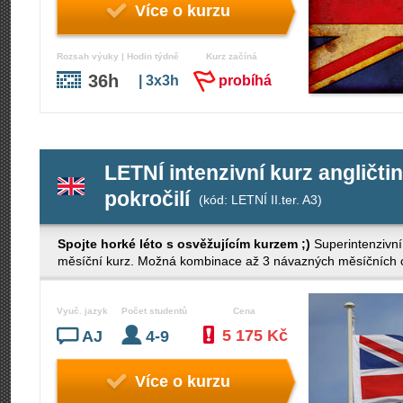
Více o kurzu
Rozsah výuky | Hodin týdně
Kurz začíná
36h
| 3x3h
probíhá
LETNÍ intenzivní kurz angličti
pokročilí
(kód: LETNÍ II.ter. A3)
Spojte horké léto s osvěžujícím kurzem ;)
Superintenzivní
měsíční kurz. Možná kombinace až 3 návazných měsíčních cy
Vyuč. jazyk
Počet studentů
Cena
5 175 Kč
AJ
4-9
Více o kurzu