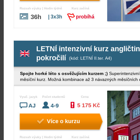
Rozsah výuky | Hodin týdně
Kurz začíná
36h
| 3x3h
probíhá
LETNÍ intenzivní kurz angličti
pokročilí
(kód: LETNÍ II.ter. A4)
Spojte horké léto s osvěžujícím kurzem ;)
Superintenzivní
měsíční kurz. Možná kombinace až 3 návazných měsíčních cy
Vyuč. jazyk
Počet studentů
Cena
5 175 Kč
AJ
4-9
Více o kurzu
Rozsah výuky | Hodin týdně
Kurz začíná