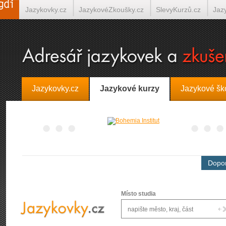
Jazykovky.cz
JazykovéZkoušky.cz
SlevyKurzů.cz
Jaz
Španělština on-line
Italština on-line
Tlumočení-Překlady.
Jazykovky.cz
Jazykové kurzy
Jazykové šk
Dopor
Místo studia