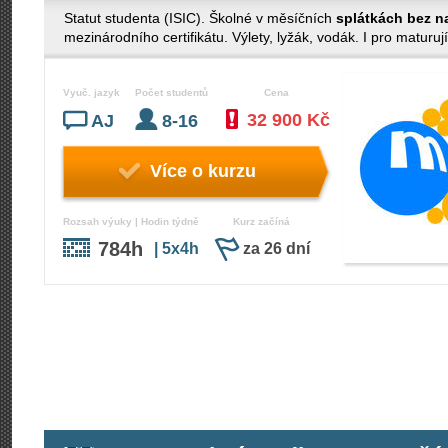
Statut studenta (ISIC). Školné v měsíčních
splátkách bez n
mezinárodního certifikátu. Výlety, lyžák, vodák. I pro maturují
Vyuč. jazyk
Počet studentů
Cena
32 900 Kč
AJ
8-16
Více o kurzu
Rozsah výuky | Hodin týdně
Kurz začíná
784h
| 5x4h
za 26 dní