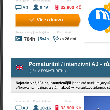
Vyuč. jazyk
Počet studentů
Cena
32 900 Kč
AJ
8-16
Více o kurzu
Rozsah výuky | Hodin týdně
Kurz začíná
784h
| 5x4h
za 26 dní
Pomaturitní / intenzivní AJ - r
(kód: A POMATURITNÍ)
Nejefektivnější a nejintenzivnější
jednoleté studium jazyk
příprava na mezinár. a státní zkoušky, konzultace zdarma, stud
Vyuč. jazyk
Počet studentů
Cena
32 900 Kč
AJ
10-16