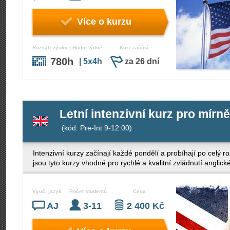
Více o kurzu
Rozsah výuky | Hodin týdně
Kurz začíná
780h
| 5x4h
za 26 dní
Letní intenzivní kurz pro mírně
(kód: Pre-Int 9-12:00)
Intenzivní kurzy začínají každé pondělí a probíhají po celý ro
jsou tyto kurzy vhodné pro rychlé a kvalitní zvládnutí anglick
Vyuč. jazyk
Počet studentů
Cena
AJ
3-11
2 400 Kč