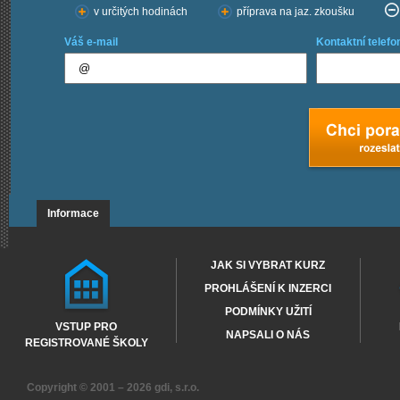
v určitých hodinách
příprava na jaz. zkoušku
Váš e-mail
Kontaktní telefo
Informace
JAK SI VYBRAT KURZ
PROHLÁŠENÍ K INZERCI
PODMÍNKY UŽITÍ
VSTUP PRO
NAPSALI O NÁS
REGISTROVANÉ ŠKOLY
Copyright © 2001 – 2026
gdi, s.r.o.