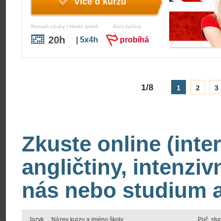
Více o kurzu
Rozsah výuky | Hodin týdně
Kurz začíná
20h
| 5x4h
probíhá
1/8
1
2
3
Zkuste online (inte
angličtiny, intenzi
nás nebo studium an
Jazyk
Název kurzu a jméno školy
Poč. stu