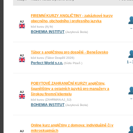
FIREMNÍ KURZY ANGLIČTINY - zakázkové kurzy
obecného, obchodního i profesního jazyka
AJ
kód kurzu (Aj fir)
–
BOHEMIA INSTITUT
(Jazyková škola)
Tábor s angličtinou pro dospělé - Benešovsko
AJ
kód kurzu (Tábor Dospělí 2026)
1 –
Perfect World s.r.o.
(Sídlo Plzeň )
POBYTOVÉ ZAHRANIČNÍ KURZY angličtiny,
španělštiny a ostatních jazyků pro manažery a
AJ
širokou firemní klientelu
–
kód kurzu (ZAHRMAN-AJ_SJ)
BOHEMIA INSTITUT
(Jazyková škola)
Online kurz angličtiny z domova: individuálně či v
mikroskupinách
AJ