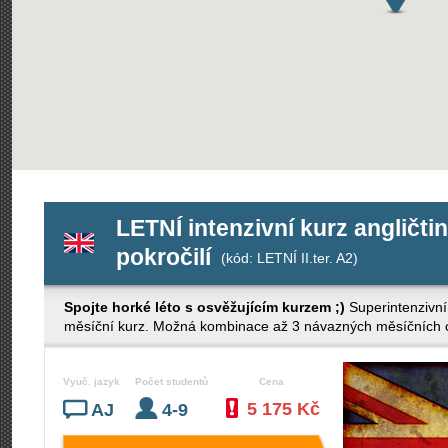
LETNÍ intenzivní kurz angličti
pokročilí
(kód: LETNÍ II.ter. A2)
Spojte horké léto s osvěžujícím kurzem ;)
Superintenzivní
měsíční kurz. Možná kombinace až 3 návazných měsíčních cy
Vyuč. jazyk
Počet studentů
Cena
5 175 Kč
AJ
4-9