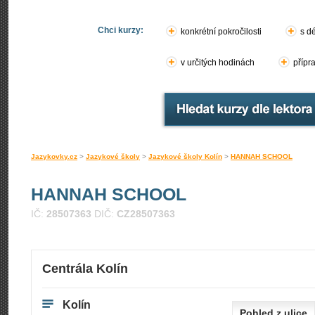
Chci kurzy:
konkrétní pokročilosti
s d
v určitých hodinách
přípr
Jazykovky.cz
>
Jazykové školy
>
Jazykové školy Kolín
>
HANNAH SCHOOL
HANNAH SCHOOL
IČ:
28507363
DIČ:
CZ28507363
Centrála Kolín
Kolín
Pohled z ulice