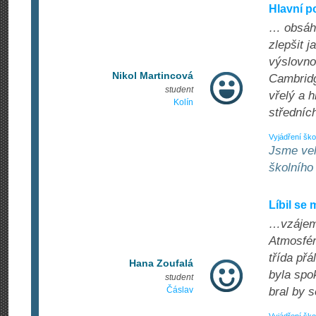
Hlavní p
… obsáhl
zlepšit j
výslovno
Nikol Martincová
Cambridg
student
vřelý a h
Kolín
středních
Vyjádření ško
Jsme vel
školníh
Líbil se 
…vzájemn
Atmosféra
třída př
Hana Zoufalá
byla spo
student
Čáslav
bral by 