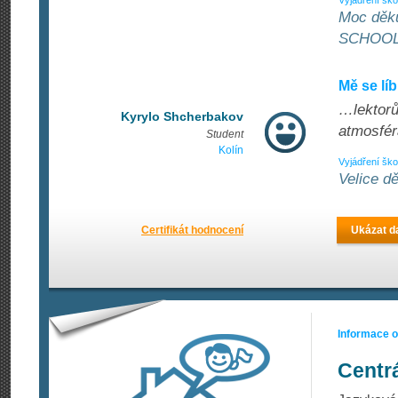
Vyjádření ško
Moc děk
SCHOO
Mě se líb
…lektorů,
Kyrylo Shcherbakov
atmosfér
Student
Kolín
Vyjádření ško
Velice 
Certifikát hodnocení
Ukázat da
Informace 
Centrá