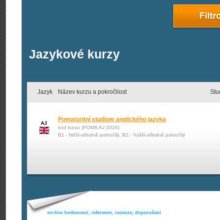
Jazykové kurzy
Jazyk
Název kurzu a pokročilost
Stu
Pomaturitní studium anglického jazyka
AJ
kód kurzu (POMS AJ 2026)
B1 - Nižší-středně pokročilý, B2 - Vyšší-středně pokročilý
on-line hodnocení, reference, recenze, doporučení