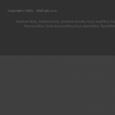
Copyright © 2001 – 2026
gdi, s.r.o.
Jazykové školy
,
Jazykové kurzy
,
Jazykové zkoušky
,
Kurzy angličtiny
,
Ang
Francouzština
,
Výuka francouzštiny
,
Kurzy španělštiny
,
Španělšti