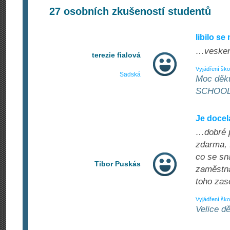
27
osobních zkušeností studentů
libilo s
…veskere
terezie fialová
Vyjádření ško
Sadská
Moc děk
SCHOO
Je docel
…dobré p
zdarma, 
co se sna
Tibor Puskás
zaměstna
toho zas
Vyjádření ško
Velice 