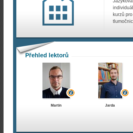
Jazyková
individuá
kurzů pro
tlumočnic
Přehled lektorů
Martin
Jarda