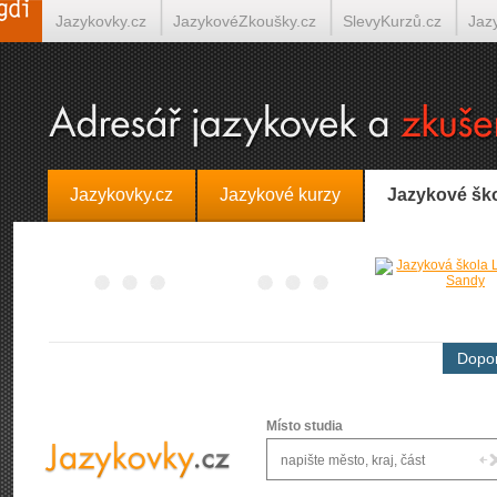
Jazykovky.cz
JazykovéZkoušky.cz
SlevyKurzů.cz
Jaz
Španělština on-line
Italština on-line
Tlumočení-Překlady.
Jazykovky.cz
Jazykové kurzy
Jazykové šk
Dopor
Místo studia