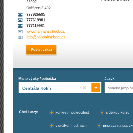
28002
Ovčárecká 402
777926695
777619981
777119981
www.hannahschool.cz/
info@hannahschool.cz
Poslat vzkaz
Místo výuky / pobočka
Jazyk
Centrála Kolín
vyberte jazyk v
Chci kurzy:
konkrétní pokročilosti
s délkou kurzu
v určitých hodinách
příprava na jaz. z