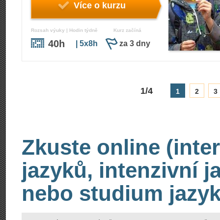
Více o kurzu
Rozsah výuky | Hodin týdně
Kurz začíná
40h
| 5x8h
za 3 dny
1/4
1
2
3
Zkuste online (inte
jazyků, intenzivní 
nebo studium jazyk