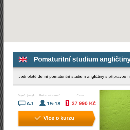
Pomaturitní studium angličtin
Jednoleté denní pomaturitní studium angličtiny s příprav
Vyuč. jazyk
Počet studentů
Cena
27 990 Kč
AJ
15-18
Více o kurzu