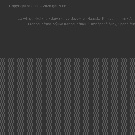
Copyright © 2001 – 2026
gdi, s.r.o.
Jazykové školy
,
Jazykové kurzy
,
Jazykové zkoušky
,
Kurzy angličtiny
,
Ang
Francouzština
,
Výuka francouzštiny
,
Kurzy španělštiny
,
Španělšti