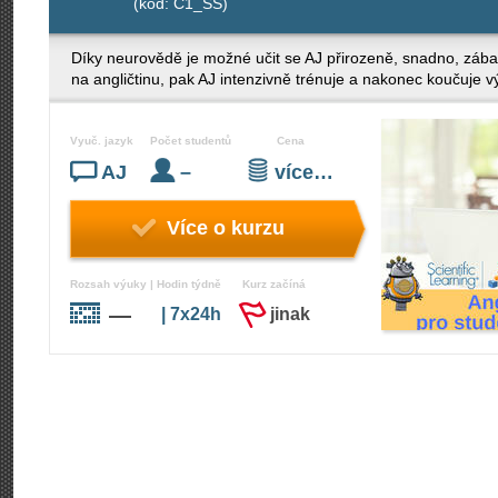
(kód: C1_SŠ)
Díky neurovědě je možné učit se AJ přirozeně, snadno, zába
na angličtinu, pak AJ intenzivně trénuje a nakonec koučuje v
Vyuč. jazyk
Počet studentů
Cena
AJ
–
více…
Více o kurzu
Rozsah výuky | Hodin týdně
Kurz začíná
—
| 7x24h
jinak