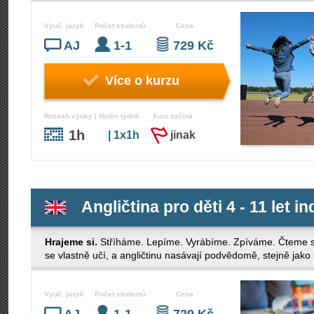
Vyuč. jazyk
Počet studentů
Cena
AJ
1-1
729 Kč
Více o kurzu
Rozsah výuky | Hodin týdně
Kurz začíná
1h
| 1x1h
jinak
Angličtina pro děti 4 - 11 let in
Hrajeme si.
Stříháme. Lepíme. Vyrábíme. Zpíváme. Čteme s
se vlastně učí, a angličtinu nasávají podvědomě, stejně jako 
Vyuč. jazyk
Počet studentů
Cena