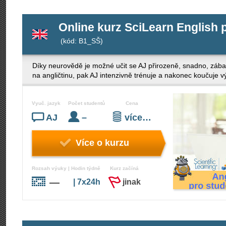
Online kurz SciLearn English 
(kód: B1_SŠ)
Díky neurovědě je možné učit se AJ přirozeně, snadno, zába
na angličtinu, pak AJ intenzivně trénuje a nakonec koučuje v
Vyuč. jazyk
Počet studentů
Cena
AJ
–
více…
Více o kurzu
Rozsah výuky | Hodin týdně
Kurz začíná
—
| 7x24h
jinak