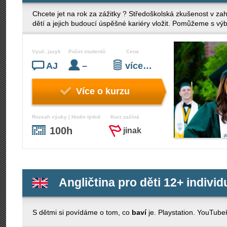
Chcete jet na rok za zážitky ? Středoškolská zkušenost v zah
dětí a jejich budoucí úspěšné kariéry vložit. Pomůžeme s 
Vyuč. jazyk
Počet studentů
Cena
AJ
–
více…
Více o kurzu
Rozsah výuky | Hodin týdně
Kurz začíná
100h
jinak
Angličtina pro děti 12+ individ
S dětmi si povídáme o tom, co
baví
je. Playstation. YouTubeř