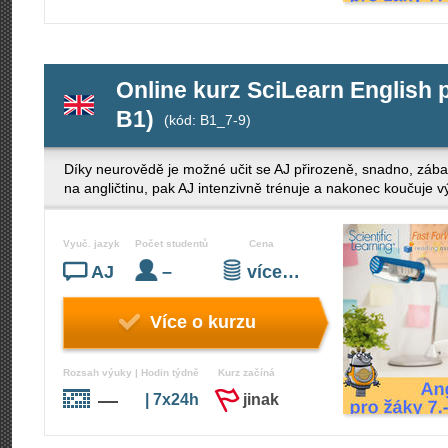
Online kurz SciLearn English p
B1)
(kód: B1_7-9)
Díky neurovědě je možné učit se AJ přirozeně, snadno, zába
na angličtinu, pak AJ intenzivně trénuje a nakonec koučuje v
Vyuč. jazyk
Počet studentů
Cena
AJ
–
více…
Více o kurzu
Rozsah výuky | Hodin týdně
Kurz začíná
—
| 7x24h
jinak