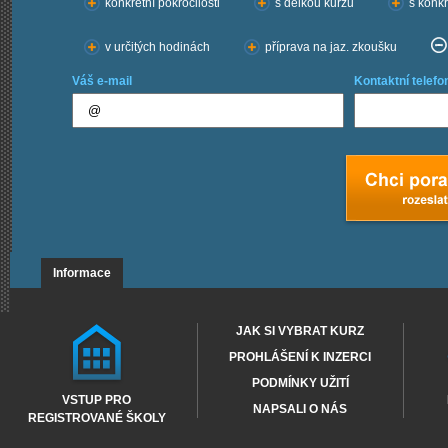
konkrétní pokročilosti
s délkou kurzu
s konkr
v určitých hodinách
příprava na jaz. zkoušku
Váš e-mail
Kontaktní telefo
Informace
JAK SI VYBRAT KURZ
PROHLÁŠENÍ K INZERCI
PODMÍNKY UŽITÍ
VSTUP PRO
NAPSALI O NÁS
REGISTROVANÉ ŠKOLY