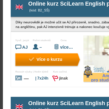
Online kurz SciLearn English 
(kód: B2_SŠ)
Díky neurovědě je možné učit se AJ přirozeně, snadno, zába
na angličtinu, pak AJ intenzivně trénuje a nakonec koučuje v
Vyuč. jazyk
Počet studentů
Cena
AJ
–
více…
Více o kurzu
Rozsah výuky | Hodin týdně
Kurz začíná
—
| 7x24h
jinak
Online kurz SciLearn English 