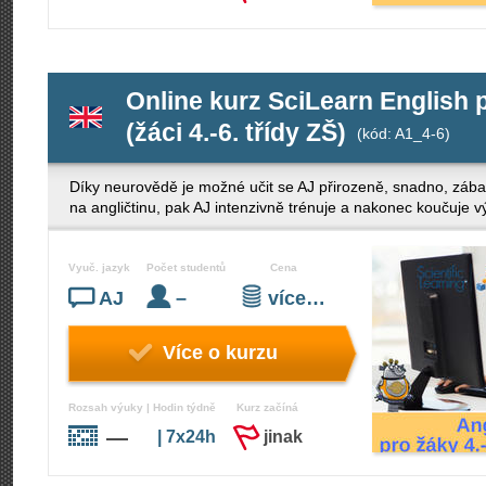
Online kurz SciLearn English 
(žáci 4.-6. třídy ZŠ)
(kód: A1_4-6)
Díky neurovědě je možné učit se AJ přirozeně, snadno, zába
na angličtinu, pak AJ intenzivně trénuje a nakonec koučuje v
Vyuč. jazyk
Počet studentů
Cena
AJ
–
více…
Více o kurzu
Rozsah výuky | Hodin týdně
Kurz začíná
—
| 7x24h
jinak