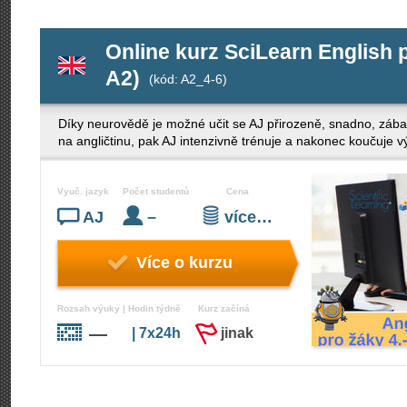
Online kurz SciLearn English p
A2)
(kód: A2_4-6)
Díky neurovědě je možné učit se AJ přirozeně, snadno, zába
na angličtinu, pak AJ intenzivně trénuje a nakonec koučuje v
Vyuč. jazyk
Počet studentů
Cena
AJ
–
více…
Více o kurzu
Rozsah výuky | Hodin týdně
Kurz začíná
—
| 7x24h
jinak