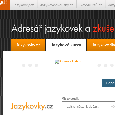
Jazykovky.cz
JazykovéZkoušky.cz
SlevyKurzů.cz
Jaz
Španělština on-line
Italština on-line
Tlumočení-Překlady.
Jazykovky.cz
Jazykové kurzy
Jazykové šk
Dopor
Místo studia