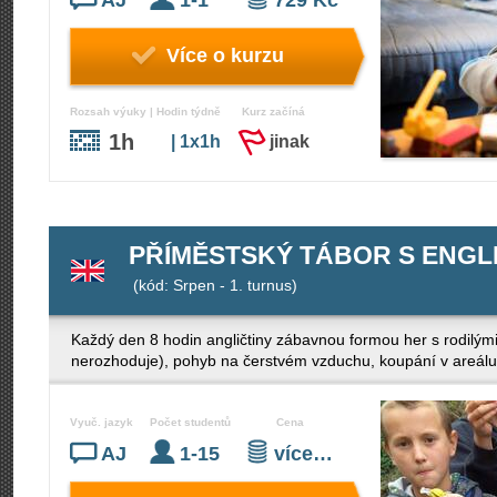
AJ
1-1
729 Kč
Více o kurzu
Rozsah výuky | Hodin týdně
Kurz začíná
1h
| 1x1h
jinak
PŘÍMĚSTSKÝ TÁBOR S ENGLIS
(kód: Srpen - 1. turnus)
Každý den 8 hodin angličtiny zábavnou formou her s rodilými
nerozhoduje), pohyb na čerstvém vzduchu, koupání v areálu
Vyuč. jazyk
Počet studentů
Cena
AJ
1-15
více…