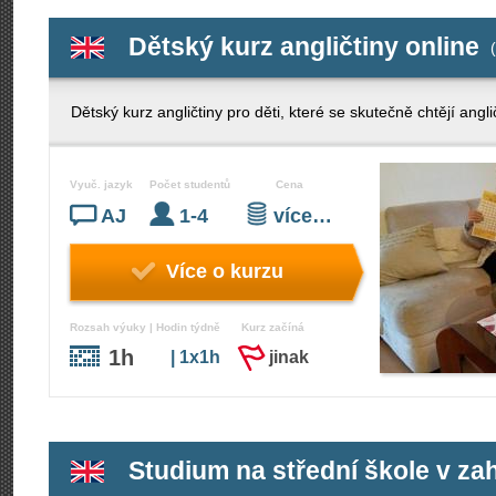
Dětský kurz angličtiny online
(
Dětský kurz angličtiny pro děti, které se skutečně chtějí angli
Vyuč. jazyk
Počet studentů
Cena
AJ
1-4
více…
Více o kurzu
Rozsah výuky | Hodin týdně
Kurz začíná
1h
| 1x1h
jinak
Studium na střední škole v zah