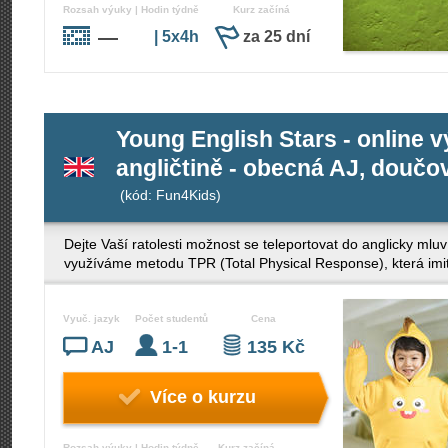
Rozsah výuky | Hodin týdně
Kurz začíná
—
| 5x4h
za 25 dní
Young English Stars - online 
angličtině - obecná AJ, doučov
(kód: Fun4Kids)
Dejte Vaší ratolesti možnost se teleportovat do anglicky mlu
využíváme metodu TPR (Total Physical Response), která imit
Vyuč. jazyk
Počet studentů
Cena
AJ
1-1
135 Kč
Více o kurzu
Rozsah výuky | Hodin týdně
Kurz začíná