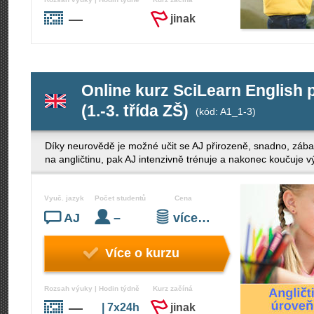
—
jinak
Online kurz SciLearn English 
(1.-3. třída ZŠ)
(kód: A1_1-3)
Díky neurovědě je možné učit se AJ přirozeně, snadno, zába
na angličtinu, pak AJ intenzivně trénuje a nakonec koučuje v
Vyuč. jazyk
Počet studentů
Cena
AJ
–
více…
Více o kurzu
Rozsah výuky | Hodin týdně
Kurz začíná
—
| 7x24h
jinak