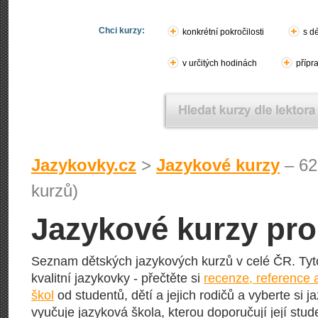
Chci kurzy:
konkrétní pokročilosti
s d
v určitých hodinách
přípr
Jazykovky.cz
>
Jazykové kurzy
– 62
kurzů)
Jazykové kurzy pro
Seznam dětských jazykových kurzů v celé ČR. Tyto 
kvalitní jazykovky - přečtěte si
recenze, reference 
škol
od studentů, dětí a jejich rodičů a vyberte si j
vyučuje jazyková škola, kterou doporučují její stude