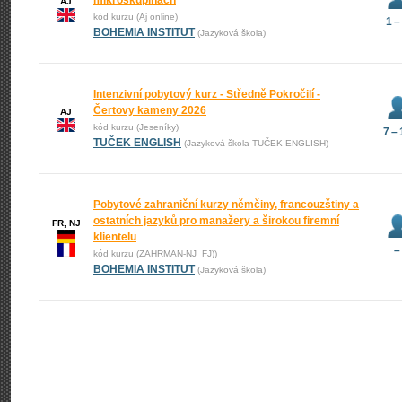
mikroskupinách
AJ
kód kurzu (Aj online)
1 –
BOHEMIA INSTITUT
(Jazyková škola)
Intenzivní pobytový kurz - Středně Pokročilí -
Čertovy kameny 2026
AJ
kód kurzu (Jeseníky)
7 –
TUČEK ENGLISH
(Jazyková škola TUČEK ENGLISH)
Pobytové zahraniční kurzy němčiny, francouzštiny a
ostatních jazyků pro manažery a širokou firemní
FR, NJ
klientelu
–
kód kurzu (ZAHRMAN-NJ_FJ))
BOHEMIA INSTITUT
(Jazyková škola)