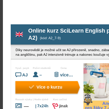
Online kurz SciLearn English p
A2)
(kód: A2_7-9)
Díky neurovědě je možné učit se AJ přirozeně, snadno, zába
na angličtinu, pak AJ intenzivně trénuje a nakonec koučuje v
Vyuč. jazyk
Počet studentů
Cena
AJ
–
více…
Více o kurzu
Rozsah výuky | Hodin týdně
Kurz začíná
—
| 7x24h
jinak