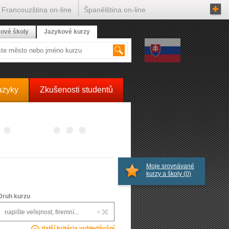
Francouzština on-line
Španělština on-line
ové školy
Jazykové kurzy
azyky
Zkušenosti studentů
Moje srovnávané
kurzy a školy
(0)
Druh kurzu
další kritéria vyhledávání