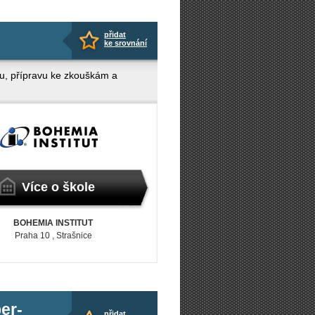
přidat
ke srovnání
ku, přípravu ke zkouškám a
Více o škole
BOHEMIA INSTITUT
Praha 10
, Strašnice
er-
přidat