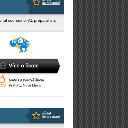
ke srovnání
onal courses or A1 preparation.
Více o škole
MAVO jazyková škola
cení
Praha 1
, Nové Město
přidat
ke srovnání