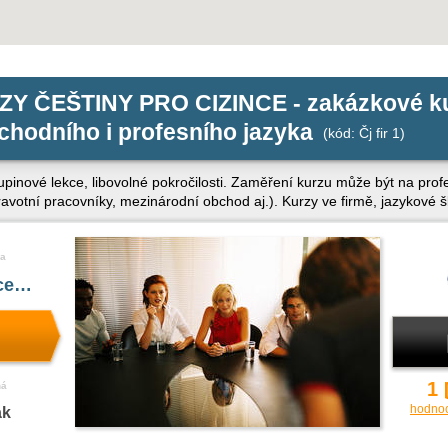
Y ČEŠTINY PRO CIZINCE - zakázkové k
hodního i profesního jazyka
(kód: Čj fir 1)
kupinové lekce, libovolné pokročilosti. Zaměření kurzu může být na pro
zdravotní pracovníky, mezinárodní obchod aj.). Kurzy ve firmě, jazykové 
a
íce…
1
ná
hodno
ak