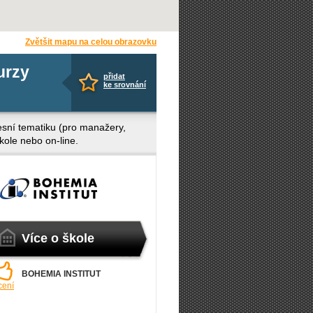
Zvětšit mapu na celou obrazovku
urzy
přidat
ke srovnání
fesní tematiku (pro manažery,
škole nebo on-line.
Více o škole
BOHEMIA INSTITUT
cení