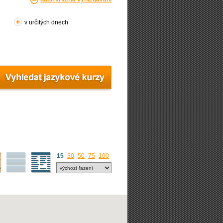
v určitých dnech
15
30
50
75
100