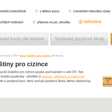
nkrétní pokročilosti
s délkou kurzu
s konkrétní intenzitou výuky
další kritéria
 určitých hodinách
příprava na jaz. zkoušku
ých kurzů v ČR >
Kurzy češtiny pro cizince
(36 kurzů)
tiny pro cizince
rzů českého pro cizince jazyka vyučovaných v celé ČR. Tyto
kvalitní jazykovky - přečtěte si
recenze, reference a hodnocení
te si jazykový kurz, který vyučuje jazyková škola, kterou doporučují