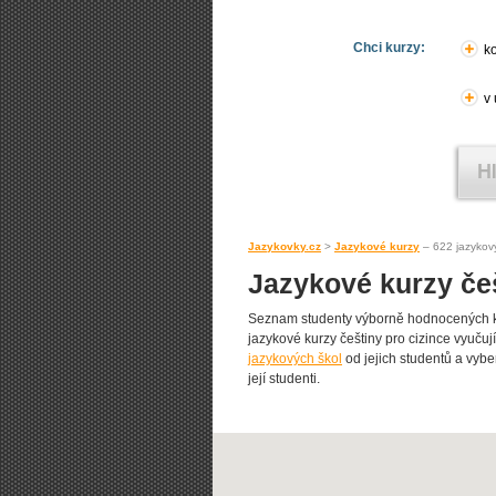
Chci kurzy:
ko
v
Jazykovky.cz
>
Jazykové kurzy
– 622 jazykov
Jazykové kurzy češ
Seznam studenty výborně hodnocených ku
jazykové kurzy češtiny pro cizince vyučují 
jazykových škol
od jejich studentů a vyber
její studenti.