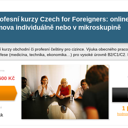
ofesní kurzy Czech for Foreigners: onlin
mova individuálně nebo v mikroskupině
 kurzy obchodní či profesní češtiny pro cizince. Výuka obecného pracov
profese (medicína, technika, ekonomika…) pro vysoké úrovně B2/C1/C2
ena
600 Kč
1
ná
hodno
ak