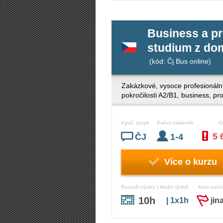
Business a pr
studium z do
(kód: Čj Bus online)
Zakázkové, vysoce profesionální
pokročilosti A2/B1, business, 
Vyuč. jazyk
Počet studentů
C
5 
ČJ
1-4
Více o kurzu
Rozsah výuky | Hodin týdně
Kurz začí
10h
| 1x1h
jin