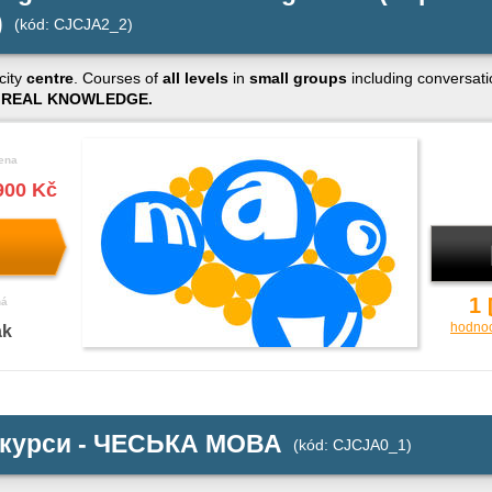
)
(kód: CJCJA2_2)
city
centre
. Courses of
all levels
in
small groups
including conversati
 REAL KNOWLEDGE.
ena
900 Kč
1
ná
hodno
ak
 курси - ЧЕСЬКА МОВА
(kód: CJCJA0_1)