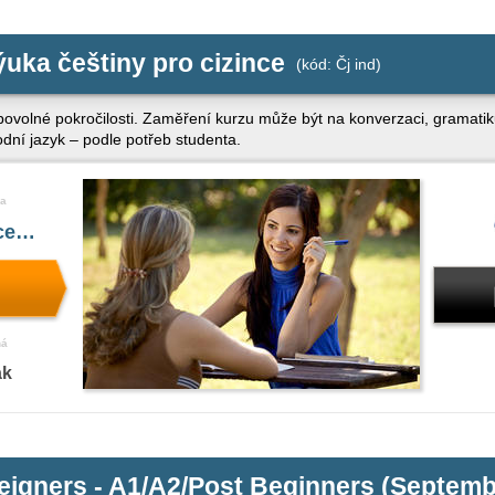
ýuka češtiny pro cizince
(kód: Čj ind)
libovolné pokročilosti. Zaměření kurzu může být na konverzaci, gramati
odní jazyk – podle potřeb studenta.
a
íce…
ná
ak
eigners - A1/A2/Post Beginners (Septemb