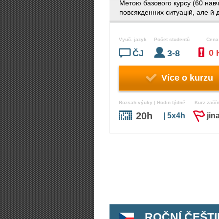
Метою базового курсу (60 навч
повсякденних ситуацій, але й д
Vyuč. jazyk
Počet studentů
Cena
0 
ČJ
3-8
Více o kurzu
Rozsah výuky | Hodin týdně
Kurz začí
20h
| 5x4h
jin
ROČNÍ ČEŠTIN