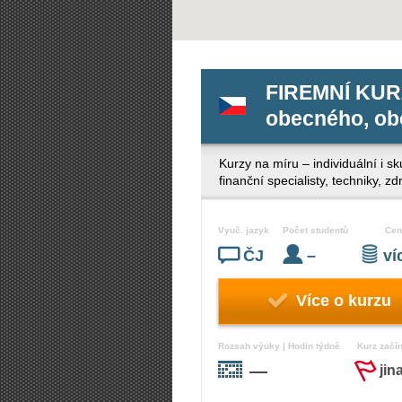
FIREMNÍ KURZ
obecného, obc
Kurzy na míru – individuální i s
finanční specialisty, techniky, 
Vyuč. jazyk
Počet studentů
Cen
ČJ
–
v
Více o kurzu
Rozsah výuky | Hodin týdně
Kurz začí
—
jin