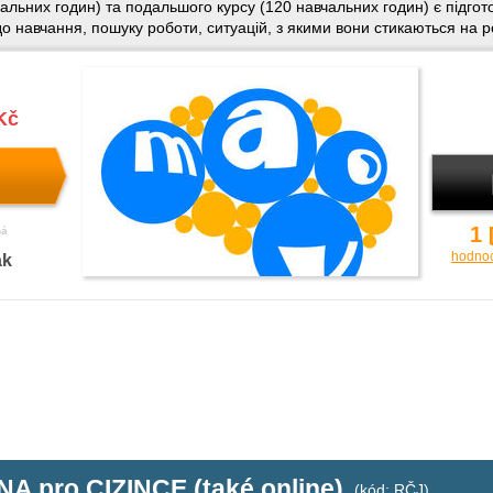
альних годин) та подальшого курсу (120 навчальних годин) є підгот
о навчання, пошуку роботи, ситуацій, з якими вони стикаються на ро
Kč
1
ná
hodno
ak
A pro CIZINCE (také online)
(kód: RČJ)