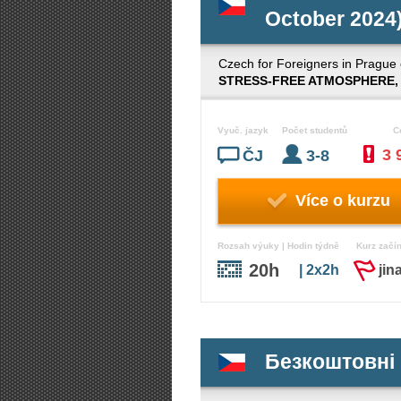
October 2024
Czech for Foreigners in Prague 
STRESS-FREE ATMOSPHERE,
Vyuč. jazyk
Počet studentů
C
3 
ČJ
3-8
Více o kurzu
Rozsah výuky | Hodin týdně
Kurz začí
20h
| 2x2h
jin
Безкоштовні