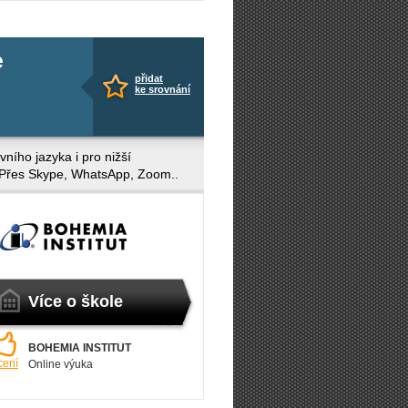
e
přidat
ke srovnání
ního jazyka i pro nižší
. Přes Skype, WhatsApp, Zoom..
Více o škole
BOHEMIA INSTITUT
cení
Online výuka