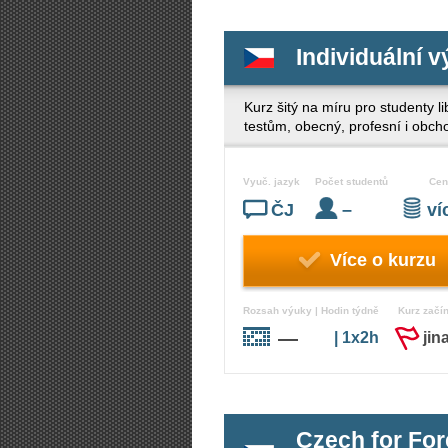
Individuální v
Kurz šitý na míru pro studenty 
testům, obecný, profesní i obch
Vyuč. jazyk
Počet studentů
Cen
ČJ
–
v
Více o kurzu
Rozsah výuky | Hodin týdně
Kurz začí
—
| 1x2h
jin
Czech for For