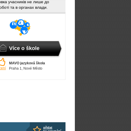
овка учасників не лише до
боті та в органах влади.
Více o škole
MAVO jazyková škola
cení
Praha 1
, Nové Město
přidat
ke srovnání