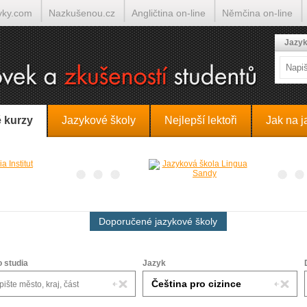
yky.com
Nazkušenou.cz
Angličtina on-line
Němčina on-line
lumočí.cz
Jazyk
 kurzy
Jazykové školy
Nejlepší lektoři
Jak na j
Doporučené jazykové školy
o studia
Jazyk