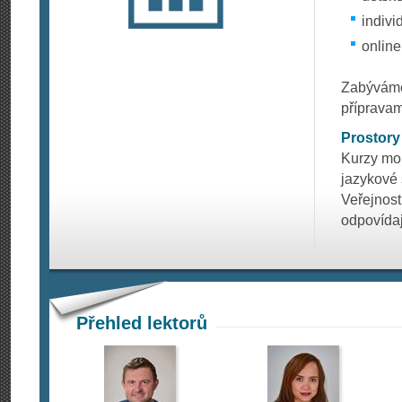
indivi
online
Zabýváme
příprava
Prostory
Kurzy moh
jazykové 
Veřejnost
odpovídaj
Přehled lektorů