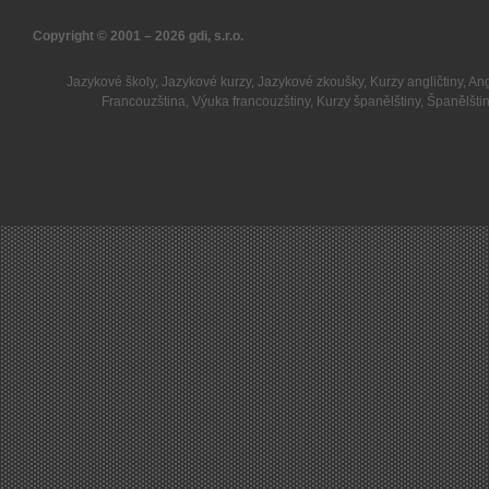
Copyright © 2001 – 2026
gdi, s.r.o.
Jazykové školy
,
Jazykové kurzy
,
Jazykové zkoušky
,
Kurzy angličtiny
,
Ang
Francouzština
,
Výuka francouzštiny
,
Kurzy španělštiny
,
Španělšti