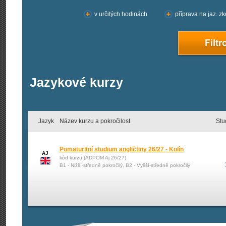
v určitých hodinách
příprava na jaz. z
Jazykové kurzy
Jazyk
Název kurzu a pokročilost
Stu
Pomaturitní studium angličtiny 26/27 - Kolín
AJ
kód kurzu (ADPOM Aj 26/27)
B1 - Nižší-středně pokročilý, B2 - Vyšší-středně pokročilý