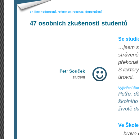
on-line hodnocení, reference, recenze, doporučení
47
osobních zkušeností studentů
Se studi
…jsem sp
strávené
překonal
S lektory
Petr Souček
úrovni.
student
Vyjádření ško
Petře, d
školního
životě d
Ve Škole
…hrava cv