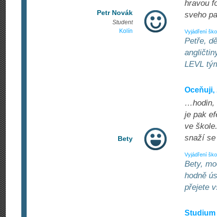
hravou f
Petr Novák
sveho pa
Student
Kolín
Vyjádření ško
Petře, d
angličtin
LEVL tý
Oceňuji,
…hodin, 
je pak ef
ve škole.
snaží se
Bety
Vyjádření ško
Bety, mo
hodně ús
přejete 
Studium 