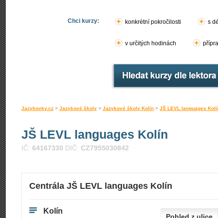
Chci kurzy:
konkrétní pokročilosti
s d
v určitých hodinách
přípr
Jazykovky.cz
>
Jazykové školy
>
Jazykové školy Kolín
>
JŠ LEVL languages Kolí
JŠ LEVL languages Kolín
IČ:
64167330
DIČ:
CZ7955030842
Centrála JŠ LEVL languages Kolín
Kolín
Pohled z ulice