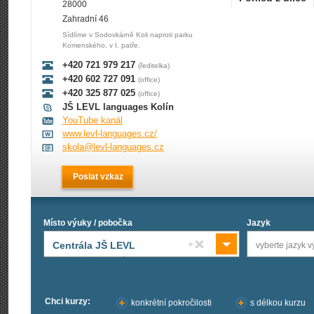
28000
Zahradní 46
Sídlíme v Sodovkárně Koli naproti parku
Komenského, v I. patře.
+420 721 979 217
(ředitelka)
+420 602 727 091
(office)
+420 325 877 025
(office)
JŠ LEVL languages Kolín
YouTube kanál
www.levl-languages.cz/
skola@levl-languages.cz
Poslat vzkaz
Místo výuky / pobočka
Jazyk
Centrála JŠ LEVL
vyberte jazyk v
languages Kolín
Chci kurzy:
konkrétní pokročilosti
s délkou kurzu