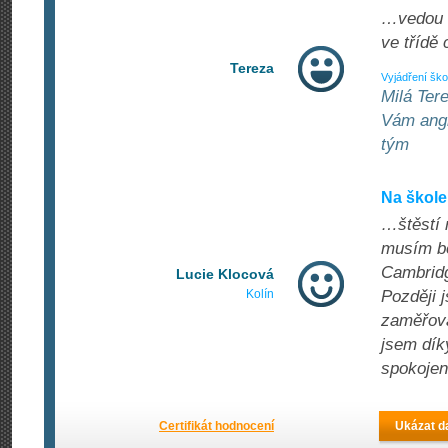
…vedou h
ve třídě
Tereza
Vyjádření ško
Milá Ter
Vám angl
tým
Na škole
…štěstí 
musím bo
Cambridg
Lucie Klocová
Kolín
Později j
zaměřova
jsem dík
spokojen
Certifikát hodnocení
Ukázat da