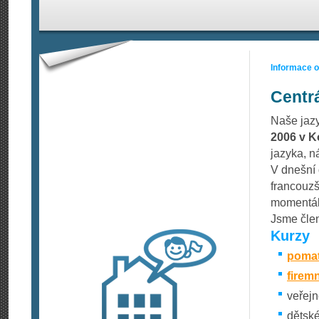
Informace 
Centr
Naše jaz
2006 v K
jazyka, n
V dnešní 
francouzšt
momentáln
Jsme čle
Kurzy
pomat
firem
veřejn
dětské