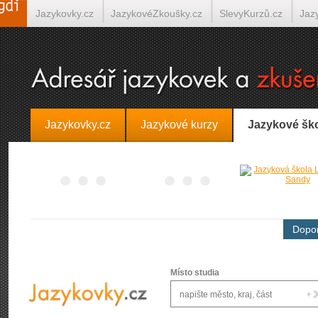
Jazykovky.cz
JazykovéZkoušky.cz
SlevyKurzů.cz
Jaz
Španělština on-line
Italština on-line
Tlumočení-Překlady.
Jazykovky.cz
Jazykové kurzy
Jazykové šk
Dopor
Místo studia