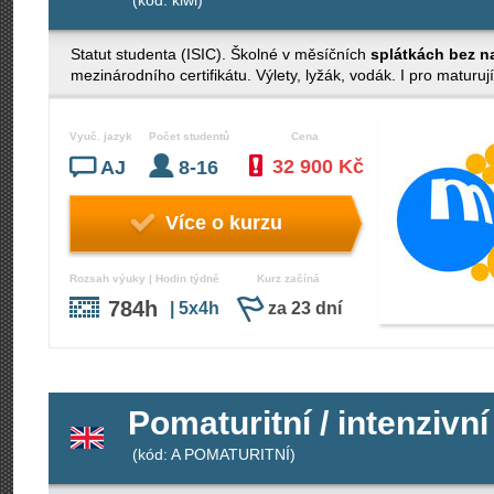
(kód: kiwi)
Statut studenta (ISIC). Školné v měsíčních
splátkách bez n
mezinárodního certifikátu. Výlety, lyžák, vodák. I pro maturují
Vyuč. jazyk
Počet studentů
Cena
32 900 Kč
AJ
8-16
Více o kurzu
Rozsah výuky | Hodin týdně
Kurz začíná
784h
| 5x4h
za 23 dní
Pomaturitní / intenzivní
(kód: A POMATURITNÍ)