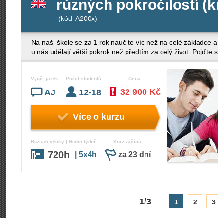
různých pokročilostí (
(kód: A200x)
Na naší škole se za 1 rok naučíte víc než na celé základce 
u nás udělají větší pokrok než předtím za celý život. Pojďte
Vyuč. jazyk
Počet studentů
Cena
32 900 Kč
AJ
12-18
Více o kurzu
Rozsah výuky | Hodin týdně
Kurz začíná
720h
| 5x4h
za 23 dní
1/3
1
2
3