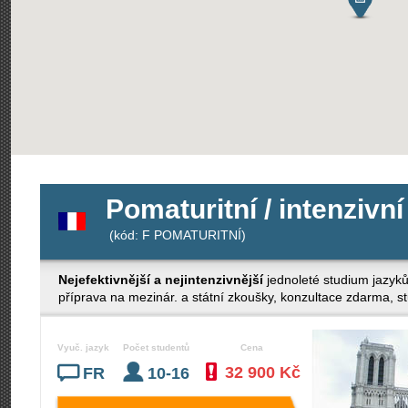
Pomaturitní / intenzivní
(kód: F POMATURITNÍ)
Nejefektivnější a nejintenzivnější
jednoleté studium jazyk
příprava na mezinár. a státní zkoušky, konzultace zdarma, stud
Vyuč. jazyk
Počet studentů
Cena
32 900 Kč
FR
10-16