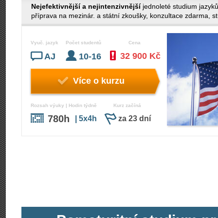
Nejefektivnější a nejintenzivnější
jednoleté studium jazyk
příprava na mezinár. a státní zkoušky, konzultace zdarma, stud
Vyuč. jazyk
Počet studentů
Cena
32 900 Kč
AJ
10-16
Více o kurzu
Rozsah výuky | Hodin týdně
Kurz začíná
780h
| 5x4h
za 23 dní