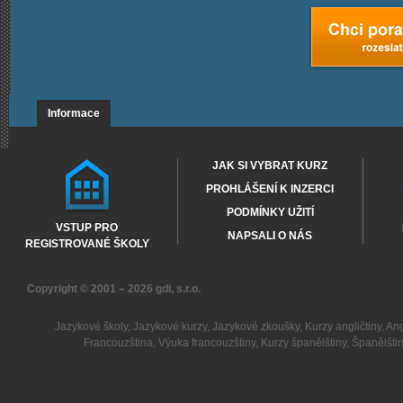
Informace
JAK SI VYBRAT KURZ
PROHLÁŠENÍ K INZERCI
PODMÍNKY UŽITÍ
VSTUP PRO
NAPSALI O NÁS
REGISTROVANÉ ŠKOLY
Copyright © 2001 – 2026
gdi, s.r.o.
Jazykové školy
,
Jazykové kurzy
,
Jazykové zkoušky
,
Kurzy angličtiny
,
Ang
Francouzština
,
Výuka francouzštiny
,
Kurzy španělštiny
,
Španělšti