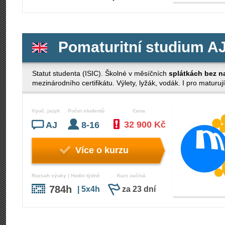
Pomaturitní studium AJ
Statut studenta (ISIC). Školné v měsíčních
splátkách bez n
mezinárodního certifikátu. Výlety, lyžák, vodák. I pro maturují
Vyuč. jazyk
Počet studentů
Cena
32 900 Kč
AJ
8-16
Více o kurzu
Rozsah výuky | Hodin týdně
Kurz začíná
784h
| 5x4h
za 23 dní