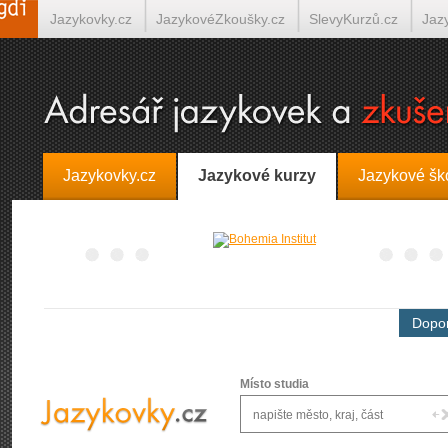
Jazykovky.cz
JazykovéZkoušky.cz
SlevyKurzů.cz
Jaz
Španělština on-line
Italština on-line
Tlumočení-Překlady.
Jazykovky.cz
Jazykové kurzy
Jazykové šk
Dopor
Místo studia