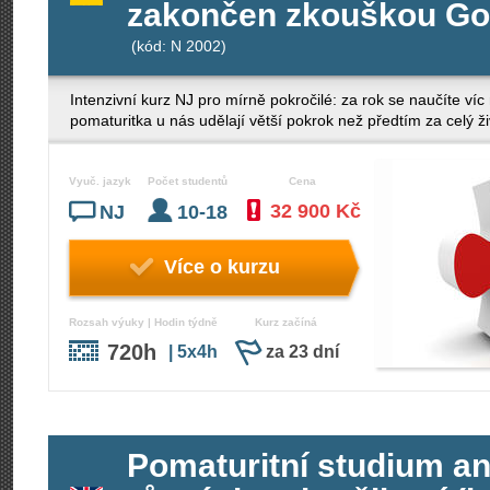
zakončen zkouškou Goe
(kód: N 2002)
Intenzivní kurz NJ pro mírně pokročilé: za rok se naučíte v
pomaturitka u nás udělají větší pokrok než předtím za celý ži
Vyuč. jazyk
Počet studentů
Cena
32 900 Kč
NJ
10-18
Více o kurzu
Rozsah výuky | Hodin týdně
Kurz začíná
720h
| 5x4h
za 23 dní
Pomaturitní studium ang