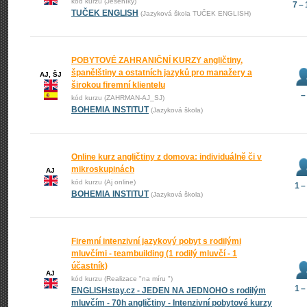
kód kurzu (Jeseníky)
7 –
TUČEK ENGLISH
(Jazyková škola TUČEK ENGLISH)
POBYTOVÉ ZAHRANIČNÍ KURZY angličtiny,
španělštiny a ostatních jazyků pro manažery a
AJ, ŠJ
širokou firemní klientelu
–
kód kurzu (ZAHRMAN-AJ_SJ)
BOHEMIA INSTITUT
(Jazyková škola)
Online kurz angličtiny z domova: individuálně či v
mikroskupinách
AJ
kód kurzu (Aj online)
1 –
BOHEMIA INSTITUT
(Jazyková škola)
Firemní intenzivní jazykový pobyt s rodilými
mluvčími - teambuilding (1 rodilý mluvčí - 1
účastník)
AJ
kód kurzu (Realizace "na míru ")
1 –
ENGLISHstay.cz - JEDEN NA JEDNOHO s rodilým
mluvčím - 70h angličtiny - Intenzivní pobytové kurzy