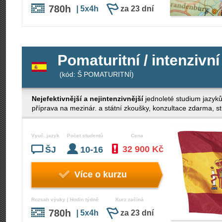
780h
| 5x4h
za 23 dní
Pomaturitní / intenzivní
(kód: Š POMATURITNÍ)
Nejefektivnější a nejintenzivnější
jednoleté studium jazyk
příprava na mezinár. a státní zkoušky, konzultace zdarma, stud
Vyuč. jazyk
Počet studentů
Cena
32 900 Kč
ŠJ
10-16
Více o kurzu
Rozsah výuky | Hodin týdně
Kurz začíná
780h
| 5x4h
za 23 dní