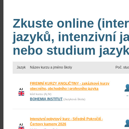
Zkuste online (inte
jazyků, intenzivní 
nebo studium jazyk
Jazyk
Název kurzu a jméno školy
Poč. stu
FIREMNÍ KURZY ANGLIČTINY - zakázkové kurzy
obecného, obchodního i profesního jazyka
AJ
kód kurzu (Aj fir)
–
BOHEMIA INSTITUT
(Jazyková škola)
Intenzivní pobytový kurz - Středně Pokročilí -
Čertovy kameny 2026
AJ