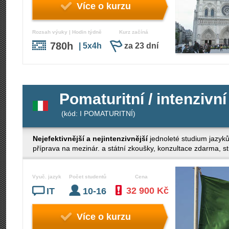
Více o kurzu
Rozsah výuky | Hodin týdně
Kurz začíná
780h
| 5x4h
za 23 dní
Pomaturitní / intenzivní
(kód: I POMATURITNÍ)
Nejefektivnější a nejintenzivnější
jednoleté studium jazyk
příprava na mezinár. a státní zkoušky, konzultace zdarma, stud
Vyuč. jazyk
Počet studentů
Cena
32 900 Kč
IT
10-16
Více o kurzu