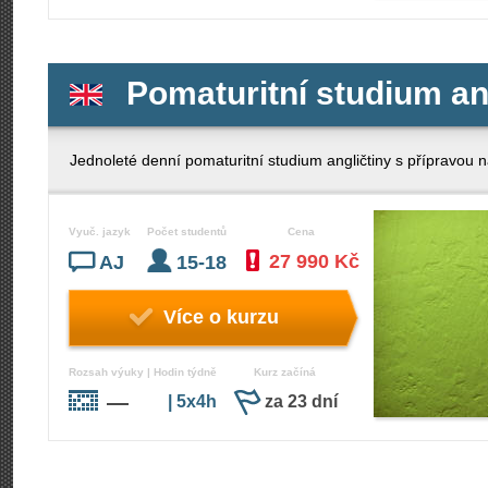
Pomaturitní studium an
Jednoleté denní pomaturitní studium angličtiny s příprav
Vyuč. jazyk
Počet studentů
Cena
27 990 Kč
AJ
15-18
Více o kurzu
Rozsah výuky | Hodin týdně
Kurz začíná
—
| 5x4h
za 23 dní