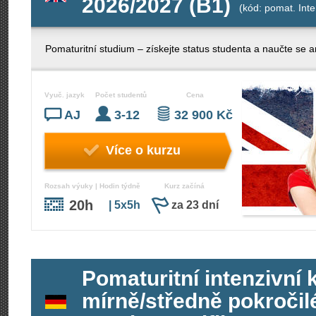
2026/2027 (B1)
(kód: pomat. Int
Pomaturitní studium – získejte status studenta a naučte se an
Vyuč. jazyk
Počet studentů
Cena
AJ
3-12
32 900 Kč
Více o kurzu
Rozsah výuky | Hodin týdně
Kurz začíná
20h
| 5x5h
za 23 dní
Pomaturitní intenzivní
mírně/středně pokroči