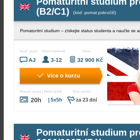
Pomaturitní studium pr
(B2/C1)
(kód: pomat.pokročilí)
Pomaturitní studium – získejte status studenta a naučte se an
Vyuč. jazyk
Počet studentů
Cena
AJ
3-12
32 900 Kč
Více o kurzu
Rozsah výuky | Hodin týdně
Kurz začíná
20h
| 5x5h
za 23 dní
Pomaturitní studium pr