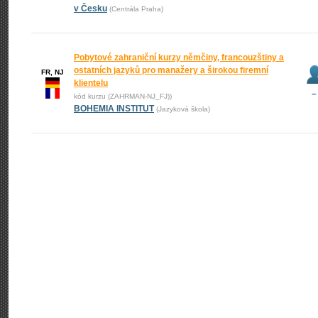
v Česku
(Centrála Praha)
Pobytové zahraniční kurzy němčiny, francouzštiny a
ostatních jazyků pro manažery a širokou firemní
FR, NJ
klientelu
–
kód kurzu (ZAHRMAN-NJ_FJ))
BOHEMIA INSTITUT
(Jazyková škola)