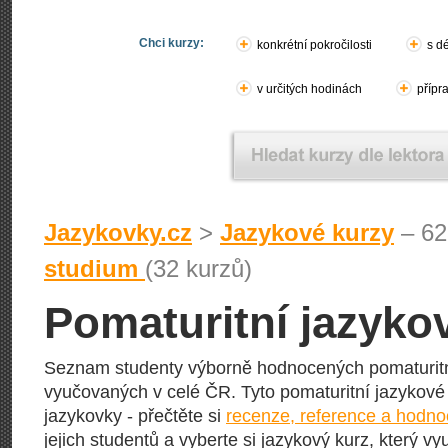
Chci kurzy:
konkrétní pokročilosti
s d
v určitých hodinách
přípr
Jazykovky.cz
>
Jazykové kurzy
– 62
studium
(32 kurzů)
Pomaturitní jazyko
Seznam studenty výborně hodnocených pomaturitní
vyučovaných v celé ČR. Tyto pomaturitní jazykové k
jazykovky - přečtěte si
recenze, reference a hodno
jejich studentů a vyberte si jazykový kurz, který vy