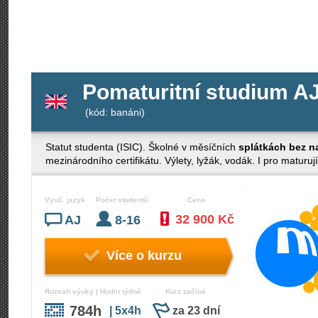
Pomaturitní studium AJ 
(kód: banáni)
Statut studenta (ISIC). Školné v měsíčních
splátkách bez n
mezinárodního certifikátu. Výlety, lyžák, vodák. I pro maturují
Vyuč. jazyk
Počet studentů
Cena
32 900 Kč
AJ
8-16
Více o kurzu
Rozsah výuky | Hodin týdně
Kurz začíná
784h
| 5x4h
za 23 dní