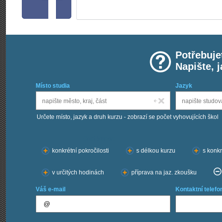
Potřebuje
Napište, 
Místo studia
Jazyk
Určete místo, jazyk a druh kurzu - zobrazí se počet vyhovujících škol
Chci kurzy:
konkrétní pokročilosti
s délkou kurzu
s konkr
v určitých hodinách
příprava na jaz. zkoušku
Váš e-mail
Kontaktní telefo