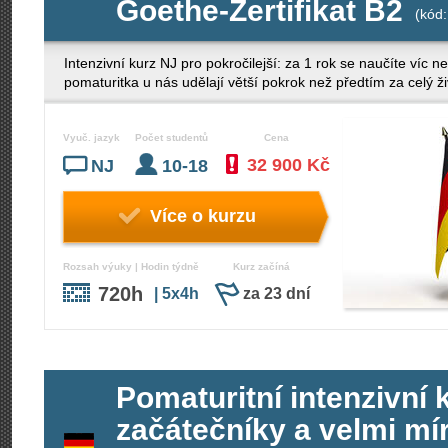
Goethe-Zertifikat B2
(kód:
Intenzivní kurz NJ pro pokročilejší: za 1 rok se naučíte víc
pomaturitka u nás udělají větší pokrok než předtím za celý ži
Vyuč. jazyk
Počet studentů
Cena
32 900 Kč
NJ
10-18
Více o kurzu
Rozsah výuky | Hodin týdně
Kurz začíná
720h
| 5x4h
za 23 dní
Pomaturitní intenzivní
začátečníky a velmi mír