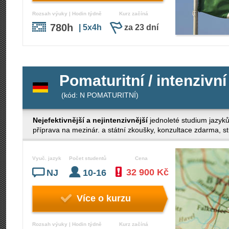
Rozsah výuky | Hodin týdně
Kurz začíná
780h
| 5x4h
za 23 dní
Pomaturitní / intenzivní
(kód: N POMATURITNÍ)
Nejefektivnější a nejintenzivnější
jednoleté studium jazyk
příprava na mezinár. a státní zkoušky, konzultace zdarma, stud
Vyuč. jazyk
Počet studentů
Cena
32 900 Kč
NJ
10-16
Více o kurzu
Rozsah výuky | Hodin týdně
Kurz začíná