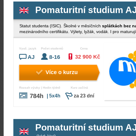
Pomaturitní studium AJ 
Statut studenta (ISIC). Školné v měsíčních
splátkách bez n
mezinárodního certifikátu. Výlety, lyžák, vodák. I pro maturují
Vyuč. jazyk
Počet studentů
Cena
32 900 Kč
AJ
8-16
Více o kurzu
Rozsah výuky | Hodin týdně
Kurz začíná
784h
| 5x4h
za 23 dní
Pomaturitní studium AJ 