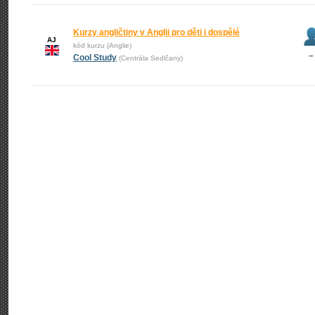
Kurzy angličtiny v Anglii pro děti i dospělé
AJ
kód kurzu (Anglie)
–
Cool Study
(Centrála Sedlčany)