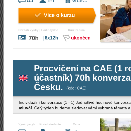
AJ
1-1
více…
Více o kurzu
Rozsah výuky | Hodin týdně
Kurz začíná
70h
| 6x12h
ukončen
Procvičení na CAE (1 ro
účastník) 70h konverza
Česku.
(kód: CAE)
Individuální konverzace (1 –1) Jednotlivé hodinové konverza
mluvčí
. Celý týden budeme sledovat vámi vybraná témata a 
Vyuč. jazyk
Počet studentů
Cena