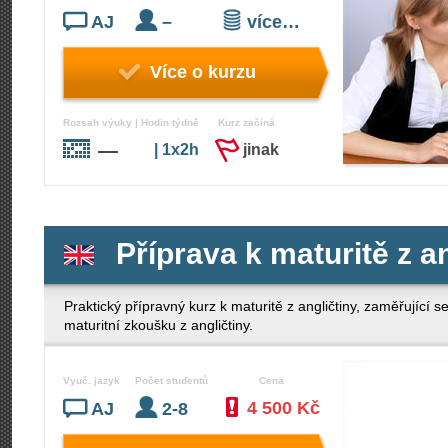
AJ
–
více…
Více o kurzu
Rozsah výuky | Hodin týdně
Kurz začíná
—
| 1x2h
jinak
Příprava k maturitě z a
Praktický přípravný kurz k maturitě z angličtiny, zaměřující 
maturitní zkoušku z angličtiny.
Vyuč. jazyk
Počet studentů
Cena
4 500 Kč
AJ
2-8