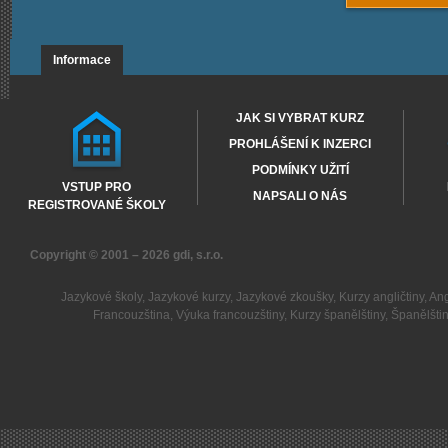
Informace
JAK SI VYBRAT KURZ
PROHLÁŠENÍ K INZERCI
PODMÍNKY UŽITÍ
VSTUP PRO
NAPSALI O NÁS
REGISTROVANÉ ŠKOLY
Copyright © 2001 – 2026
gdi, s.r.o.
Jazykové školy
,
Jazykové kurzy
,
Jazykové zkoušky
,
Kurzy angličtiny
,
Ang
Francouzština
,
Výuka francouzštiny
,
Kurzy španělštiny
,
Španělšti