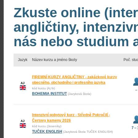
Zkuste online (inte
angličtiny, intenzi
nás nebo studium an
Jazyk
Název kurzu a jméno školy
Poč. stu
FIREMNÍ KURZY ANGLIČTINY - zakázkové kurzy
obecného, obchodního i profesního jazyka
AJ
kód kurzu (Aj fir)
–
BOHEMIA INSTITUT
(Jazyková škola)
Intenzivní pobytový kurz - Středně Pokročilí -
Čertovy kameny 2026
AJ
kód kurzu (Jeseníky)
7 –
TUČEK ENGLISH
(Jazyková škola TUČEK ENGLISH)