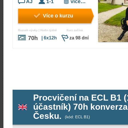
AJ
1-1
více…
Více o kurzu
Rozsah výuky | Hodin týdně
Kurz začíná
70h
| 6x12h
za 98 dní
Procvičení na ECL B1 (1
účastník) 70h konverza
Česku.
(kód: ECL B1)