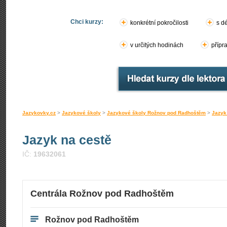
Chci kurzy:
konkrétní pokročilosti
s d
v určitých hodinách
přípr
Jazykovky.cz
>
Jazykové školy
>
Jazykové školy Rožnov pod Radhoštěm
>
Jazyk
Jazyk na cestě
IČ:
19632061
Centrála Rožnov pod Radhoštěm
Rožnov pod Radhoštěm