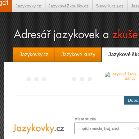
Jazykovky.cz
JazykovéZkoušky.cz
SlevyKurzů.cz
Jaz
Španělština on-line
Italština on-line
Tlumočení-Překlady.
Jazykovky.cz
Jazykové kurzy
Jazykové šk
Dopor
Místo studia