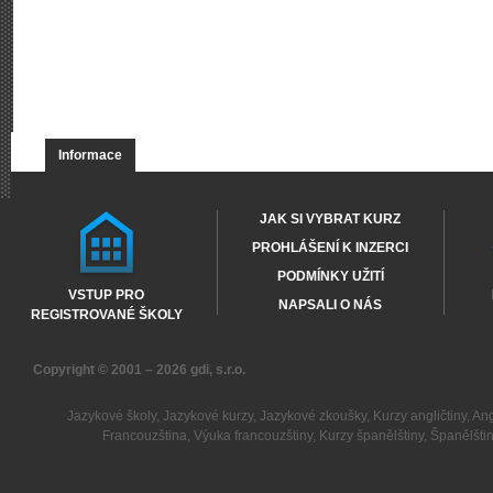
Informace
JAK SI VYBRAT KURZ
PROHLÁŠENÍ K INZERCI
PODMÍNKY UŽITÍ
VSTUP PRO
NAPSALI O NÁS
REGISTROVANÉ ŠKOLY
Copyright © 2001 – 2026
gdi, s.r.o.
Jazykové školy
,
Jazykové kurzy
,
Jazykové zkoušky
,
Kurzy angličtiny
,
Ang
Francouzština
,
Výuka francouzštiny
,
Kurzy španělštiny
,
Španělšti