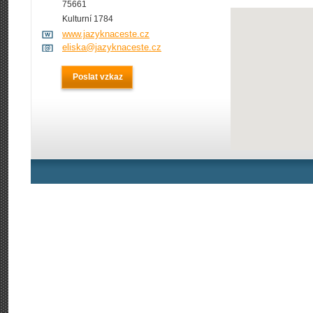
75661
Kulturní 1784
www.jazyknaceste.cz
eliska@jazyknaceste.cz
Poslat vzkaz