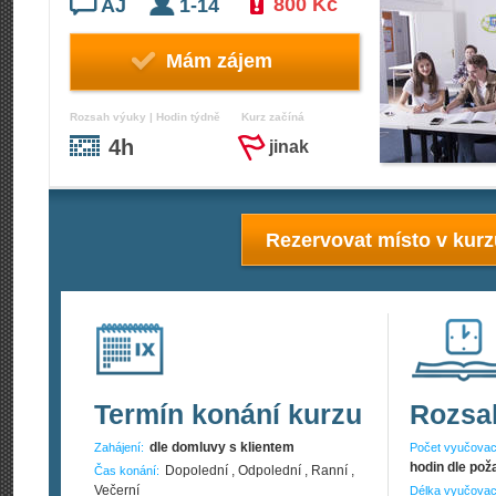
800 Kč
AJ
1-14
Mám zájem
Rozsah výuky | Hodin týdně
Kurz začíná
4h
jinak
Rezervovat místo v kur
Termín konání kurzu
Rozsa
dle domluvy s klientem
Zahájení:
Počet vyučovac
hodin dle pož
Dopolední , Odpolední , Ranní ,
Čas konání:
Večerní
Délka vyučovac