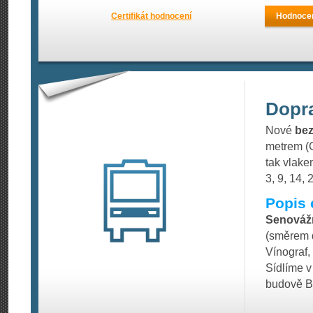
Certifikát hodnocení
Hodnocen
Dopr
Nové
bez
metrem (C
tak vlake
3, 9, 14, 
Popis 
Senováž
(směrem d
Vínograf,
Sídlíme v
budově B 