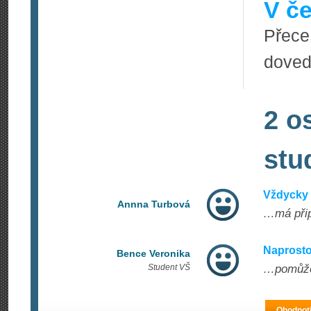
V če
Přece
doved
2 o
stu
Vždycky 
Annna Turbová
…má přip
Naprosto
Bence Veronika
Student VŠ
…pomůže 
Ohodnoti