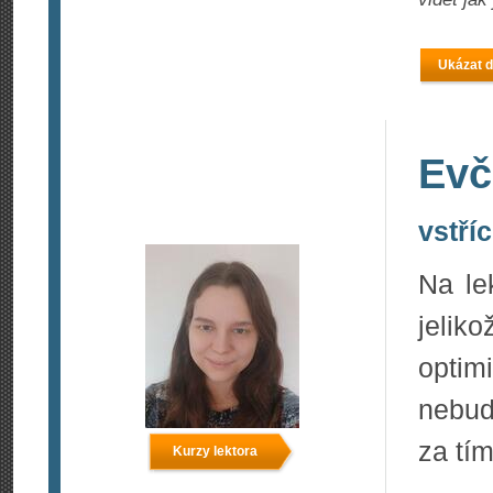
Ukázat d
Evč
vstří
Na le
jeli
optim
nebude
za tím
Kurzy lektora