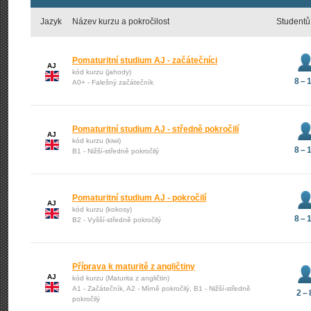
Jazyk
Název kurzu a pokročilost
Studentů
Pomaturitní studium AJ - začátečníci
AJ
kód kurzu (jahody)
8 – 
A0+ - Falešný začátečník
Pomaturitní studium AJ - středně pokročilí
AJ
kód kurzu (kiwi)
8 – 
B1 - Nižší-středně pokročilý
Pomaturitní studium AJ - pokročilí
AJ
kód kurzu (kokosy)
8 – 
B2 - Vyšší-středně pokročilý
Příprava k maturitě z angličtiny
AJ
kód kurzu (Maturita z angličtin)
A1 - Začátečník, A2 - Mírně pokročilý, B1 - Nižší-středně
2 – 
pokročilý