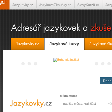
Jazykovky.cz
JazykovéZkoušky.cz
SlevyKurzů.cz
Jaz
Španělština on-line
Italština on-line
Tlumočení-Překlady.
Jazykovky.cz
Jazykové kurzy
Jazykové šk
Dopor
Místo studia