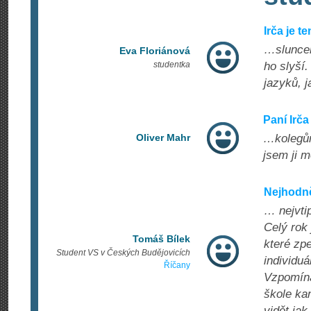
Irča je t
…sluncem
Eva Floriánová
studentka
ho slyší.
jazyků, j
Paní Irč
Oliver Mahr
…kolegům
jsem ji m
Nejhodně
… nejvti
Celý rok 
Tomáš Bílek
které zpe
Student VS v Českých Budějovicích
individuá
Říčany
Vzpomíná
škole ka
vidět jak