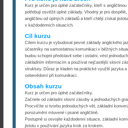
Kurz je určen pro úplné začátečníky, kteří s angličtinou
potřebují osvěžit úplné základy. Vhodný je pro dospělé, k
angličtinu od úplných základů a kteří chtějí získat jistot
v každodenních situacích.
Cíl kurzu
Cílem kurzu je vybudovat pevné základy anglického jaz
účastníky na samostatnou komunikaci v běžných situac
budou schopni představit sebe i ostatní, vést jednoduc
základním informacím a používat nejčastější slovní zá
struktury. Důraz je kladen na praktické využití jazyka 
sebevědomí při komunikaci.
Obsah kurzu
Kurz je určen pro úplné začátečníky.
Začnete od základní slovní zásoby a jednoduchých gra
Procvičíte si tvorbu jednoduchých vět, základní konver
porozumění mluvené i psané angličtině.
Postupně si osvojíte každodenní situace, základní komu
jistotu v používání jazyka krok za krokem.