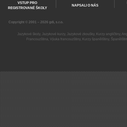
VSTUP PRO
NAPSALI O NÁS
REGISTROVANÉ ŠKOLY
Copyright © 2001 – 2026
gdi, s.r.o.
Jazykové školy
,
Jazykové kurzy
,
Jazykové zkoušky
,
Kurzy angličtiny
,
Ang
Francouzština
,
Výuka francouzštiny
,
Kurzy španělštiny
,
Španělšti