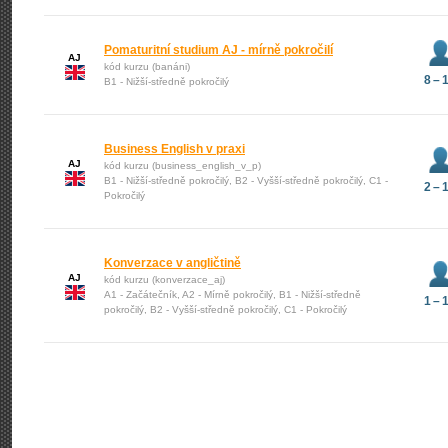
Pomaturitní studium AJ - mírně pokročilí
AJ
kód kurzu (banáni)
8 – 
B1 - Nižší-středně pokročilý
Business English v praxi
AJ
kód kurzu (business_english_v_p)
B1 - Nižší-středně pokročilý, B2 - Vyšší-středně pokročilý, C1 -
2 – 
Pokročilý
Konverzace v angličtině
AJ
kód kurzu (konverzace_aj)
A1 - Začátečník, A2 - Mírně pokročilý, B1 - Nižší-středně
1 – 
pokročilý, B2 - Vyšší-středně pokročilý, C1 - Pokročilý