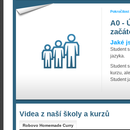
Pokročilost
A0 - 
začát
Jaké j
Student 
jazyka.
Student s
kurzu, al
Student j
Videa z naší školy a kurzů
Robovo Homemade Curry