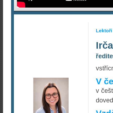
Lektoři
Irča
ředit
vstříc
V če
v češt
doved