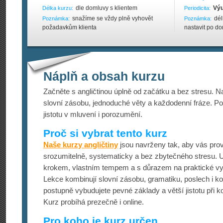
dle domluvy s klientem
Výu
Délka kurzu:
Periodicita:
snažíme se vždy plně vyhovět
dél
Poznámka:
Poznámka:
požadavkům klienta
nastavit po do
Náplň a obsah kurzu
Začněte s angličtinou úplně od začátku a bez stresu. N
slovní zásobu, jednoduché věty a každodenní fráze. Po
jistotu v mluvení i porozumění.
Proč si vybrat tento kurz
Naše kurzy angličtiny
jsou navrženy tak, aby vás prov
srozumitelně, systematicky a bez zbytečného stresu. U
krokem, vlastním tempem a s důrazem na praktické využ
Lekce kombinují slovní zásobu, gramatiku, poslech i k
postupně vybudujete pevné základy a větší jistotu při k
Kurz probíhá prezečně i online.
Pro koho je kurz určen