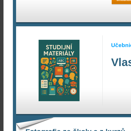
Učebnic
Vla