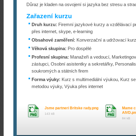
Důraz je kladen na osvojení si jazyka bez stresu a str
Zařazení kurzu
Druh kurzu:
Firemní jazykové kurzy a vzdělávací p
přes internet, skype, e-learning
Obsahové zaměření:
Konverzační a udržovací kur
Věková skupina:
Pro dospělé
Profesní skupina:
Manažeři a vedoucí, Marketingov
zástupci, Osobní asistentky a sekretářky, Personali
soukromých a státních firem
Forma výuky:
Kurz s multimediální výukou, Kurz se 
metodou výuky, Výuka přes internet
Jsme partneri Britske rady.png
Mame cer
AIVD.p
143 kB
84 kB