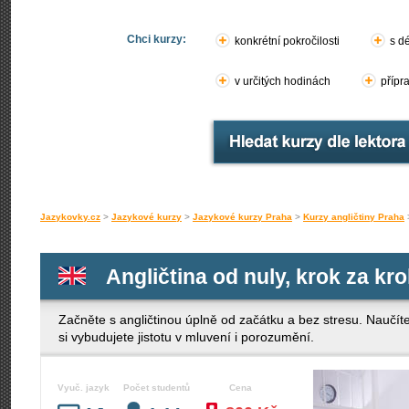
Chci kurzy:
konkrétní pokročilosti
s d
v určitých hodinách
přípr
Jazykovky.cz
>
Jazykové kurzy
>
Jazykové kurzy Praha
>
Kurzy angličtiny Praha
Angličtina od nuly, krok za kr
Začněte s angličtinou úplně od začátku a bez stresu. Naučít
si vybudujete jistotu v mluvení i porozumění.
Vyuč. jazyk
Počet studentů
Cena