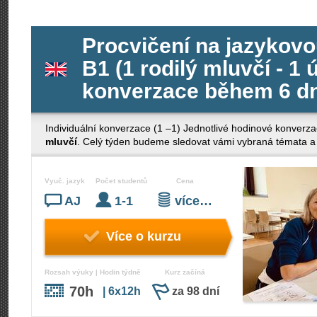
Procvičení na jazykovo
B1 (1 rodilý mluvčí - 1 
konverzace během 6 dn
Individuální konverzace (1 –1) Jednotlivé hodinové konverza
mluvčí
. Celý týden budeme sledovat vámi vybraná témata a 
Vyuč. jazyk
Počet studentů
Cena
AJ
1-1
více…
Více o kurzu
Rozsah výuky | Hodin týdně
Kurz začíná
70h
| 6x12h
za 98 dní