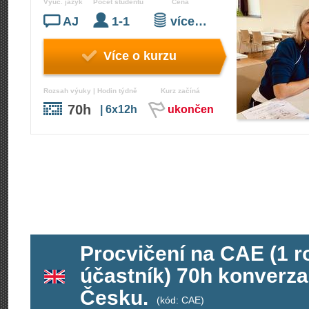
Vyuč. jazyk
Počet studentů
Cena
AJ
1-1
více…
Více o kurzu
Rozsah výuky | Hodin týdně
Kurz začíná
70h
| 6x12h
ukončen
Procvičení na CAE (1 ro
účastník) 70h konverza
Česku.
(kód: CAE)