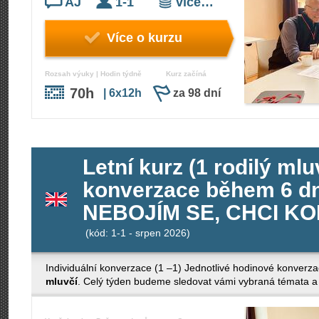
AJ
1-1
více…
Více o kurzu
Rozsah výuky | Hodin týdně
Kurz začíná
70h
| 6x12h
za 98 dní
Letní kurz (1 rodilý mlu
konverzace během 6 dn
NEBOJÍM SE, CHCI K
(kód: 1-1 - srpen 2026)
Individuální konverzace (1 –1) Jednotlivé hodinové konverza
mluvčí
. Celý týden budeme sledovat vámi vybraná témata a 