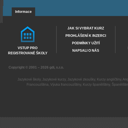
Informace
JAK SI VYBRAT KURZ
PROHLÁŠENÍ K INZERCI
PODMÍNKY UŽITÍ
VSTUP PRO
NAPSALI O NÁS
REGISTROVANÉ ŠKOLY
Copyright © 2001 – 2026
gdi, s.r.o.
Jazykové školy
,
Jazykové kurzy
,
Jazykové zkoušky
,
Kurzy angličtiny
,
Ang
Francouzština
,
Výuka francouzštiny
,
Kurzy španělštiny
,
Španělšti