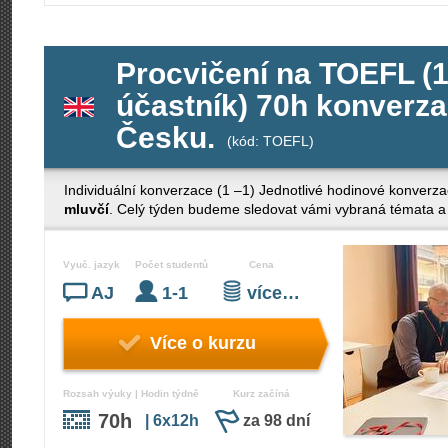
Procvičení na TOEFL (1 
účastník) 70h konverza
Česku.
(kód: TOEFL)
Individuální konverzace (1 –1) Jednotlivé hodinové konverza
mluvčí
. Celý týden budeme sledovat vámi vybraná témata a 
Vyuč. jazyk
Počet studentů
Cena
AJ
1-1
více…
Více o kurzu
Rozsah výuky | Hodin týdně
Kurz začíná
70h
| 6x12h
za 98 dní