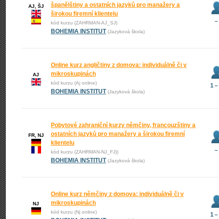
španělštiny a ostatních jazyků pro manažery a
AJ, ŠJ
širokou firemní klientelu
–
kód kurzu (ZAHRMAN-AJ_SJ)
BOHEMIA INSTITUT
(Jazyková škola)
Online kurz angličtiny z domova: individuálně či v
mikroskupinách
AJ
kód kurzu (Aj online)
1 –
BOHEMIA INSTITUT
(Jazyková škola)
Pobytové zahraniční kurzy němčiny, francouzštiny a
ostatních jazyků pro manažery a širokou firemní
FR, NJ
klientelu
–
kód kurzu (ZAHRMAN-NJ_FJ))
BOHEMIA INSTITUT
(Jazyková škola)
Online kurz němčiny z domova: individuálně či v
mikroskupinách
NJ
kód kurzu (Nj online)
1 –