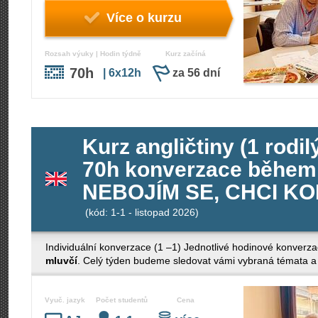
Více o kurzu
Rozsah výuky | Hodin týdně
Kurz začíná
70h
| 6x12h
za 56 dní
Kurz angličtiny (1 rodil
70h konverzace během 
NEBOJÍM SE, CHCI K
(kód: 1-1 - listopad 2026)
Individuální konverzace (1 –1) Jednotlivé hodinové konverza
mluvčí
. Celý týden budeme sledovat vámi vybraná témata a 
Vyuč. jazyk
Počet studentů
Cena