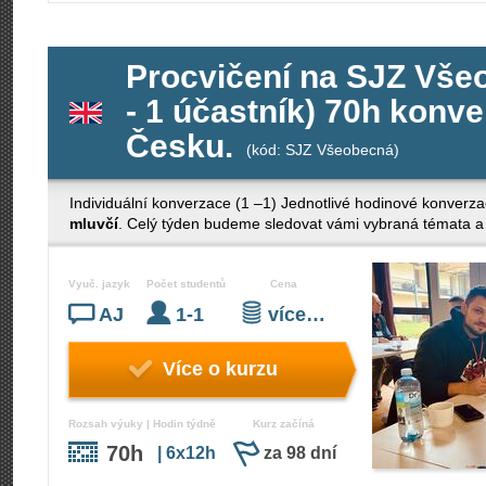
Procvičení na SJZ Všeo
- 1 účastník) 70h konv
Česku.
(kód: SJZ Všeobecná)
Individuální konverzace (1 –1) Jednotlivé hodinové konverza
mluvčí
. Celý týden budeme sledovat vámi vybraná témata a 
Vyuč. jazyk
Počet studentů
Cena
AJ
1-1
více…
Více o kurzu
Rozsah výuky | Hodin týdně
Kurz začíná
70h
| 6x12h
za 98 dní