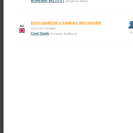
BOHEMIA INSTITUT
(Jazyková škola)
Kurzy angličtiny v Anglii pro děti i dospělé
AJ
kód kurzu (Anglie)
–
Cool Study
(Centrála Sedlčany)