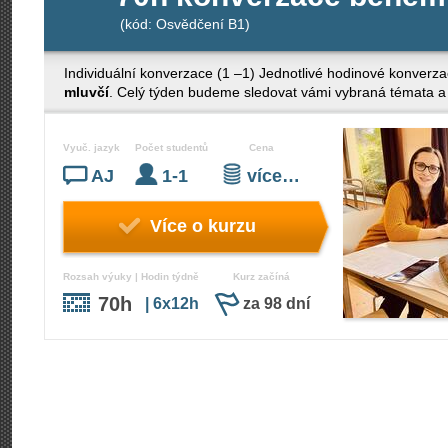
(kód: Osvědčení B1)
Individuální konverzace (1 –1) Jednotlivé hodinové konverza
mluvčí
. Celý týden budeme sledovat vámi vybraná témata a 
Vyuč. jazyk
Počet studentů
Cena
AJ
1-1
více…
Více o kurzu
Rozsah výuky | Hodin týdně
Kurz začíná
70h
| 6x12h
za 98 dní