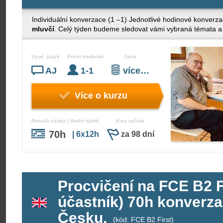
Individuální konverzace (1 –1) Jednotlivé hodinové konverza
mluvčí
. Celý týden budeme sledovat vámi vybraná témata a 
Vyuč. jazyk
Počet studentů
Cena
AJ
1-1
více…
Více o kurzu
Rozsah výuky | Hodin týdně
Kurz začíná
70h
| 6x12h
za 98 dní
Procvičení na FCE B2 Fi
účastník) 70h konverza
Česku.
(kód: FCE B2 First)