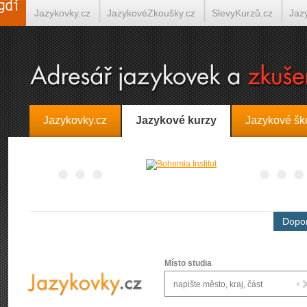
Jazykovky.cz
JazykovéZkoušky.cz
SlevyKurzů.cz
Jaz
Španělština on-line
Italština on-line
Tlumočení-Překlady.
Jazykovky.cz
Jazykové kurzy
Jazykové šk
Dopor
Místo studia