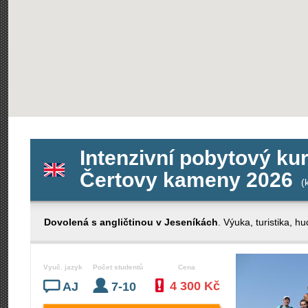
Intenzivní pobytový kur
Čertovy kameny 2026
(k
Dovolená s angličtinou v Jeseníkách
. Výuka, turistika, 
Vyuč. jazyk
Počet studentů
Cena
4 300 Kč
AJ
7-10