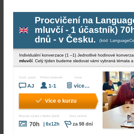
Procvičení na Language
mluvčí - 1 účastník) 7
dnů - v Česku.
(kód: LanguageCe
Individuální konverzace (1 –1) Jednotlivé hodinové konverza
mluvčí
. Celý týden budeme sledovat vámi vybraná témata a 
Vyuč. jazyk
Počet studentů
Cena
AJ
1-1
více…
Více o kurzu
Rozsah výuky | Hodin týdně
Kurz začíná
70h
| 6x12h
za 98 dní