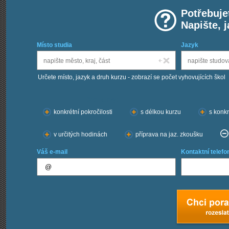
Potřebuje
Napište, 
Místo studia
Jazyk
Určete místo, jazyk a druh kurzu - zobrazí se počet vyhovujících škol
Chci kurzy:
konkrétní pokročilosti
s délkou kurzu
s konkr
v určitých hodinách
příprava na jaz. zkoušku
Váš e-mail
Kontaktní telefo