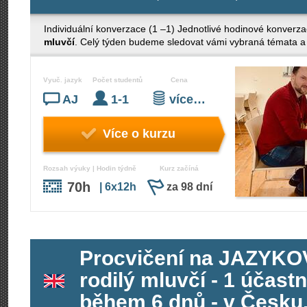
Individuální konverzace (1 –1) Jednotlivé hodinové konverza
mluvčí
. Celý týden budeme sledovat vámi vybraná témata a 
Vyuč. jazyk
Počet studentů
Cena
AJ
1-1
více…
Více o kurzu
Rozsah výuky | Hodin týdně
Kurz začíná
70h
| 6x12h
za 98 dní
Procvičení na JAZYK
rodilý mluvčí - 1 účast
během 6 dnů - v Česku