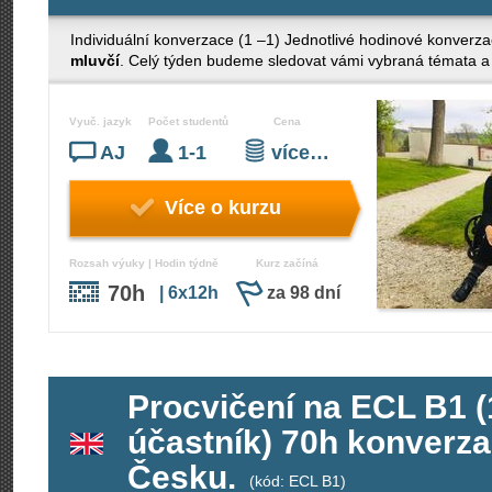
Individuální konverzace (1 –1) Jednotlivé hodinové konverza
mluvčí
. Celý týden budeme sledovat vámi vybraná témata a 
Vyuč. jazyk
Počet studentů
Cena
AJ
1-1
více…
Více o kurzu
Rozsah výuky | Hodin týdně
Kurz začíná
70h
| 6x12h
za 98 dní
Procvičení na ECL B1 (1
účastník) 70h konverza
Česku.
(kód: ECL B1)