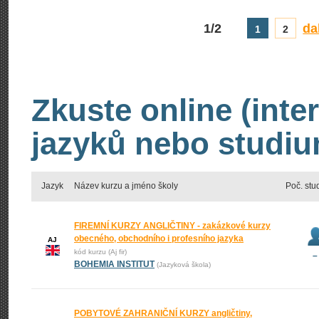
1/2
da
1
2
Zkuste online (inte
jazyků nebo studiu
Jazyk
Název kurzu a jméno školy
Poč. stu
FIREMNÍ KURZY ANGLIČTINY - zakázkové kurzy
obecného, obchodního i profesního jazyka
AJ
kód kurzu (Aj fir)
–
BOHEMIA INSTITUT
(Jazyková škola)
POBYTOVÉ ZAHRANIČNÍ KURZY angličtiny,