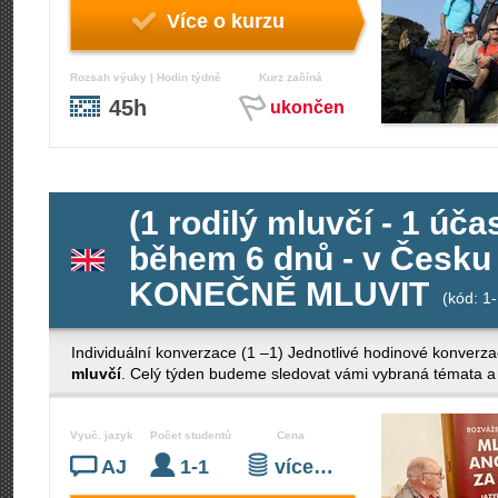
Více o kurzu
Rozsah výuky | Hodin týdně
Kurz začíná
45h
ukončen
(1 rodilý mluvčí - 1 úč
během 6 dnů - v Česku
KONEČNĚ MLUVIT
(kód: 1-
Individuální konverzace (1 –1) Jednotlivé hodinové konverza
mluvčí
. Celý týden budeme sledovat vámi vybraná témata a 
Vyuč. jazyk
Počet studentů
Cena
AJ
1-1
více…