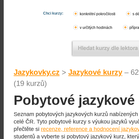
Chci kurzy:
konkrétní pokročilosti
s d
v určitých hodinách
přípr
Jazykovky.cz
>
Jazykové kurzy
– 62
(19 kurzů)
Pobytové jazykové 
Seznam pobytových jazykových kurzů nabízených 
celé ČR. Tyto pobytové kurzy s výukou jazyků vyuču
přečtěte si
recenze, reference a hodnocení jazyko
studentů a vyberte si pobytový jazykový kurz, kter