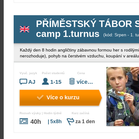
PŘÍMĚSTSKÝ TÁBOR S
camp 1.turnus
(kód: Srpen - 1. t
Každý den 8 hodin angličtiny zábavnou formou her s rodilými
nerozhoduje), pohyb na čerstvém vzduchu, koupání v areálu
Vyuč. jazyk
Počet studentů
Cena
AJ
1-15
více…
Více o kurzu
Rozsah výuky | Hodin týdně
Kurz začíná
40h
| 5x8h
za 1 den