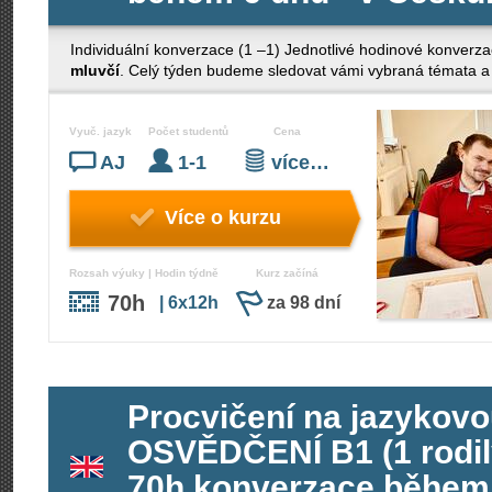
Individuální konverzace (1 –1) Jednotlivé hodinové konverza
mluvčí
. Celý týden budeme sledovat vámi vybraná témata a 
Vyuč. jazyk
Počet studentů
Cena
AJ
1-1
více…
Více o kurzu
Rozsah výuky | Hodin týdně
Kurz začíná
70h
| 6x12h
za 98 dní
Procvičení na jazykov
OSVĚDČENÍ B1 (1 rodilý
70h konverzace během 