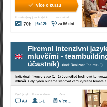
Více o kurzu
Rozsah výuky | Hodin týdně
Kurz začíná
70h
| 6x12h
za 56 dní
Firemní intenzivní jazy
mluvčími - teambuilding
účastník)
(kód: Realizace "na míru ")
Individuální konverzace (1 –1) Jednotlivé hodinové konverza
mluvčí
. Celý týden budeme sledovat vámi vybraná témata a 
Vyuč. jazyk
Počet studentů
Cena
AJ
1-1
více…