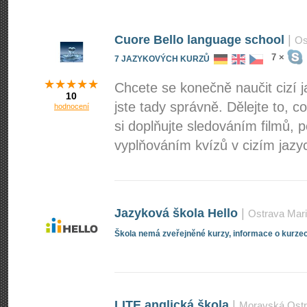
Cuore Bello language school
|
Os
7 ×
7 JAZYKOVÝCH KURZŮ
Chcete se konečně naučit cizí 
10
jste tady správně. Dělejte to, 
hodnocení
si doplňujte sledováním filmů,
vyplňováním kvízů v cizím jazyc
Jazyková škola Hello
|
Ostrava Mar
Škola nemá zveřejněné kurzy, informace o kurzec
LITE anglická škola
|
Moravská Ostr