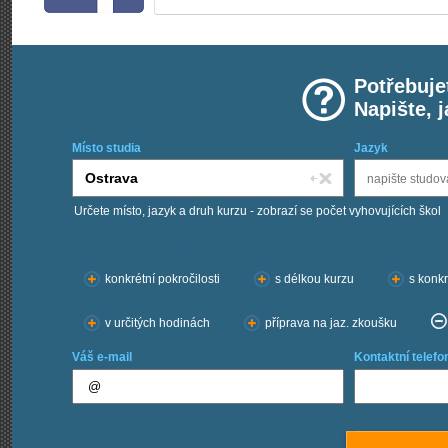
Potřebuje
Napište, 
Místo studia
Jazyk
Určete místo, jazyk a druh kurzu - zobrazí se počet vyhovujících škol
Chci kurzy:
konkrétní pokročilosti
s délkou kurzu
s konkr
v určitých hodinách
příprava na jaz. zkoušku
Váš e-mail
Kontaktní telefo