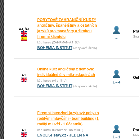
POBYTOVÉ ZAHRANIČNÍ KURZY
angličtiny, španělštiny a ostatních
AJ, ŠJ
jazyků pro manažery a širokou
Pr
firemní klientelu
Str
–
kód kurzu (ZAHRMAN-AJ_SJ)
BOHEMIA INSTITUT
(Jazyková škola)
Online kurz angličtiny z domova:
individuálně či v mikroskupinách
AJ
Onl
kód kurzu (Aj online)
1 – 4
BOHEMIA INSTITUT
(Jazyková škola)
Firemní intenzivní jazykový pobyt s
rodilými mluvčími - teambuilding (1
rodilý mluvčí - 1 účastník)
Pra
kód kurzu (Realizace "na míru ")
AJ
ENGLISHstay.cz - JEDEN NA
Mal
1 – 1