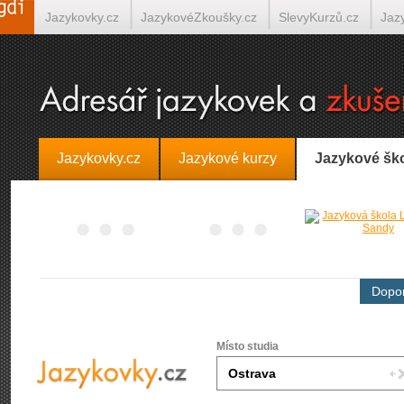
Jazykovky.cz
JazykovéZkoušky.cz
SlevyKurzů.cz
Jaz
Španělština on-line
Italština on-line
Tlumočení-Překlady.
Jazykovky.cz
Jazykové kurzy
Jazykové šk
Dopor
Místo studia