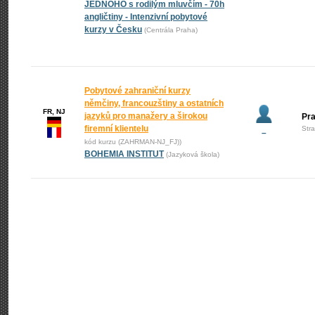
JEDNOHO s rodilým mluvčím - 70h
angličtiny - Intenzivní pobytové
kurzy v Česku
(Centrála Praha)
Pobytové zahraniční kurzy
němčiny, francouzštiny a ostatních
FR, NJ
jazyků pro manažery a širokou
Pr
firemní klientelu
Str
–
kód kurzu (ZAHRMAN-NJ_FJ))
BOHEMIA INSTITUT
(Jazyková škola)