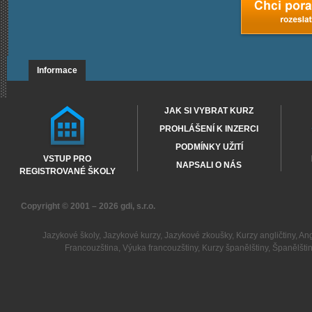
Informace
JAK SI VYBRAT KURZ
PROHLÁŠENÍ K INZERCI
PODMÍNKY UŽITÍ
VSTUP PRO
NAPSALI O NÁS
REGISTROVANÉ ŠKOLY
Copyright © 2001 – 2026
gdi, s.r.o.
Jazykové školy
,
Jazykové kurzy
,
Jazykové zkoušky
,
Kurzy angličtiny
,
Ang
Francouzština
,
Výuka francouzštiny
,
Kurzy španělštiny
,
Španělšti