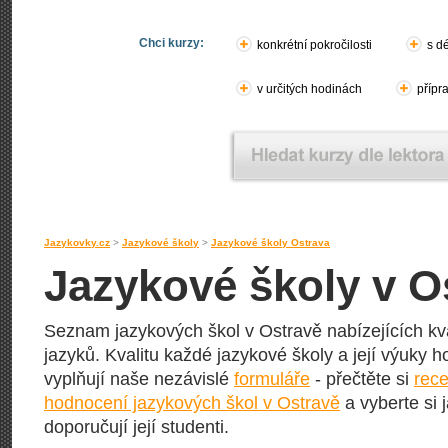
Chci kurzy:
konkrétní pokročilosti
s d
v určitých hodinách
přípr
Jazykovky.cz
>
Jazykové školy
>
Jazykové školy Ostrava
Jazykové školy v O
Seznam jazykových škol v Ostravě nabízejících kva
jazyků. Kvalitu každé jazykové školy a její výuky hod
vyplňují naše nezávislé
formuláře
- přečtěte si
rece
hodnocení jazykových škol v Ostravě
a vyberte si 
doporučují její studenti.