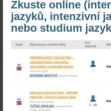
Zkuste online (inte
jazyků, intenzivní 
nebo studium jazyk
Poč.
Jazyk
Název kurzu a jméno školy
Mě
studentů
FIREMNÍ KURZY ANGLIČTINY -
zakázkové kurzy obecného,
AJ
obchodního i profesního jazyka
Onl
–
kód kurzu (Aj fir)
BOHEMIA INSTITUT
(Jazyková škola)
Intenzivní pobytový kurz - Středně
Pokročilí - Čertovy kameny 2026
AJ
Ho
kód kurzu (Jeseníky)
7 – 10
TUČEK ENGLISH
(Jazyková škola
TUČEK ENGLISH)