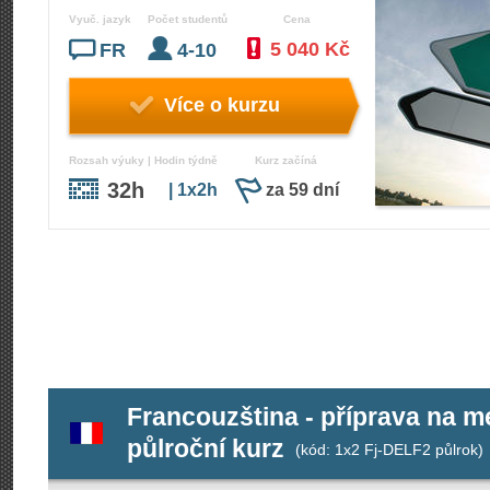
Vyuč. jazyk
Počet studentů
Cena
5 040 Kč
FR
4-10
Více o kurzu
Rozsah výuky | Hodin týdně
Kurz začíná
32h
| 1x2h
za 59 dní
Francouzština - příprava na 
půlroční kurz
(kód: 1x2 Fj-DELF2 půlrok)