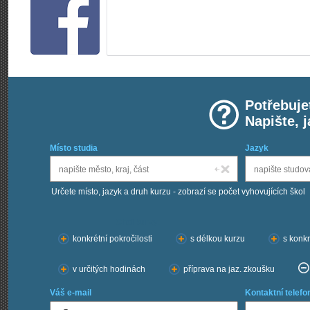
Potřebuje
Napište, 
Místo studia
Jazyk
Určete místo, jazyk a druh kurzu - zobrazí se počet vyhovujících škol
Chci kurzy:
konkrétní pokročilosti
s délkou kurzu
s konkr
v určitých hodinách
příprava na jaz. zkoušku
Váš e-mail
Kontaktní telefo