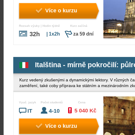
Více o kurzu
Rozsah výuky | Hodin týdně
Kurz začíná
32h
| 1x2h
za 59 dní
Italština - mírně pokročilí: půl
Kurz vedený zkušenými a dynamickými lektory. V různých ča
zaměření, také coby příprava ke státním a mezinárodním z
Vyuč. jazyk
Počet studentů
Cena
5 040 Kč
IT
4-10
Více o kurzu