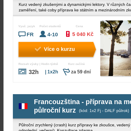
Kurz vedený zkušenými a dynamickými lektory. V různých ča
zaměření, také coby příprava ke státním a mezinárodním z
Vyuč. jazyk
Počet studentů
Cena
5 040 Kč
FR
4-10
Více o kurzu
Rozsah výuky | Hodin týdně
Kurz začíná
32h
| 1x2h
za 59 dní
Francouzština - příprava na 
půlroční kurz
(kód: 1x2 Fj - DALF půlrok)
Půlroční zrychlený (crash) kurz přípravy ke zkoušce, veden
odpolední, večerní). Konzultace zdarma.