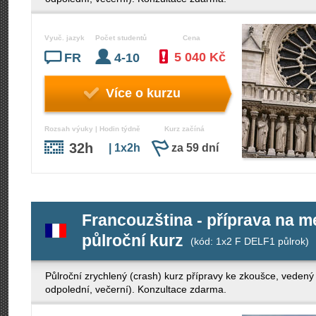
Vyuč. jazyk
Počet studentů
Cena
5 040 Kč
FR
4-10
Více o kurzu
Rozsah výuky | Hodin týdně
Kurz začíná
32h
| 1x2h
za 59 dní
Francouzština - příprava na 
půlroční kurz
(kód: 1x2 F DELF1 půlrok)
Půlroční zrychlený (crash) kurz přípravy ke zkoušce, veden
odpolední, večerní). Konzultace zdarma.