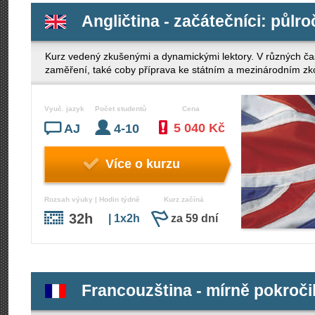
Angličtina - začátečníci: půlro
Kurz vedený zkušenými a dynamickými lektory. V různých ča
zaměření, také coby příprava ke státním a mezinárodním z
Vyuč. jazyk
Počet studentů
Cena
5 040 Kč
AJ
4-10
Více o kurzu
Rozsah výuky | Hodin týdně
Kurz začíná
32h
| 1x2h
za 59 dní
Francouzština - mírně pokročil