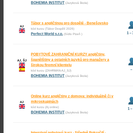
BOHEMIA INSTITUT
(Jazyková škola)
Tábor s angličtinou pro dospělé - Benešovsko
AJ
kód kurzu (Tábor Dospělí 2026)
1 –
Perfect World s.r.o.
(Sídlo Plzeň )
POBYTOVÉ ZAHRANIČNÍ KURZY angličtiny,
španělštiny a ostatních jazyků pro manažery a
AJ, ŠJ
širokou firemní klientelu
–
kód kurzu (ZAHRMAN-AJ_SJ)
BOHEMIA INSTITUT
(Jazyková škola)
Online kurz angličtiny z domova: individuálně či v
mikroskupinách
AJ
kód kurzu (Aj online)
1 –
BOHEMIA INSTITUT
(Jazyková škola)
Intenzivní pobytový kurz - Středně Pokročilí -