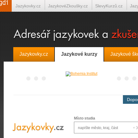
Jazykovky.cz
JazykovéZkoušky.cz
SlevyKurzů.cz
Jaz
Španělština on-line
Italština on-line
Tlumočení-Překlady.
Jazykovky.cz
Jazykové kurzy
Jazykové šk
Dopor
Místo studia