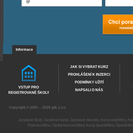
Informace
JAK SI VYBRAT KURZ
PROHLÁŠENÍ K INZERCI
PODMÍNKY UŽITÍ
VSTUP PRO
NAPSALI O NÁS
REGISTROVANÉ ŠKOLY
Copyright © 2001 – 2026
gdi, s.r.o.
Jazykové školy
,
Jazykové kurzy
,
Jazykové zkoušky
,
Kurzy angličtiny
,
Ang
Francouzština
,
Výuka francouzštiny
,
Kurzy španělštiny
,
Španělšti