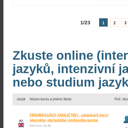
1/23
1
2
3
Zkuste online (inte
jazyků, intenzivní 
nebo studium jazyk
Jazyk
Název kurzu a jméno školy
Poč. stu
FIREMNÍ KURZY ANGLIČTINY - zakázkové kurzy
obecného, obchodního i profesního jazyka
AJ
kód kurzu (Aj fir)
–