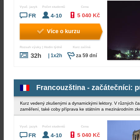
Vyuč. jazyk
Počet studentů
Cena
5 040 Kč
FR
4-10
Více o kurzu
Rozsah výuky | Hodin týdně
Kurz začíná
32h
| 1x2h
za 59 dní
Francouzština - začátečníci: p
Kurz vedený zkušenými a dynamickými lektory. V různých ča
zaměření, také coby příprava ke státním a mezinárodním z
Vyuč. jazyk
Počet studentů
Cena
5 040 Kč
FR
4-10