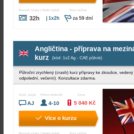
Rozsah výuky | Hodin týdně
Kurz začíná
32h
| 1x2h
za 59 dní
Angličtina - příprava na mezi
kurz
(kód: 1x2 Ag - CAE půlrok)
Půlroční zrychlený (crash) kurz přípravy ke zkoušce, veden
odpolední, večerní). Konzultace zdarma.
Vyuč. jazyk
Počet studentů
Cena
5 040 Kč
AJ
4-10
Více o kurzu
Rozsah výuky | Hodin týdně
Kurz začíná