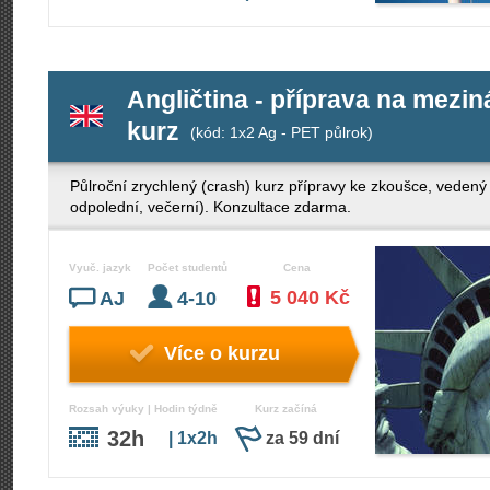
Angličtina - příprava na mezi
kurz
(kód: 1x2 Ag - PET půlrok)
Půlroční zrychlený (crash) kurz přípravy ke zkoušce, veden
odpolední, večerní). Konzultace zdarma.
Vyuč. jazyk
Počet studentů
Cena
5 040 Kč
AJ
4-10
Více o kurzu
Rozsah výuky | Hodin týdně
Kurz začíná
32h
| 1x2h
za 59 dní