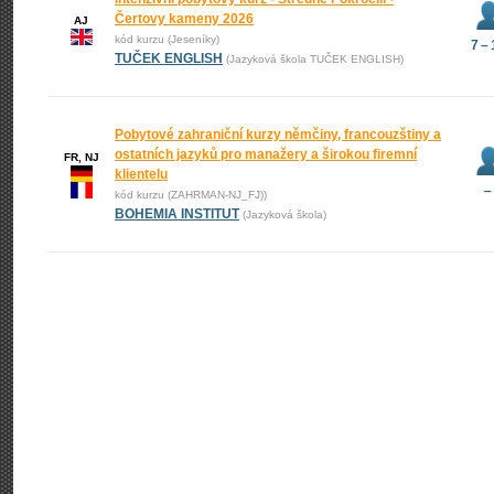
Čertovy kameny 2026
AJ
kód kurzu (Jeseníky)
7 –
TUČEK ENGLISH
(Jazyková škola TUČEK ENGLISH)
Pobytové zahraniční kurzy němčiny, francouzštiny a
ostatních jazyků pro manažery a širokou firemní
FR, NJ
klientelu
–
kód kurzu (ZAHRMAN-NJ_FJ))
BOHEMIA INSTITUT
(Jazyková škola)