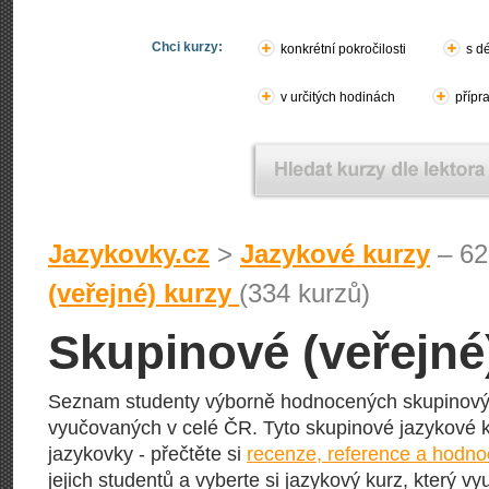
Chci kurzy:
konkrétní pokročilosti
s d
v určitých hodinách
přípr
Jazykovky.cz
>
Jazykové kurzy
– 62
(veřejné) kurzy
(334 kurzů)
Skupinové (veřejné
Seznam studenty výborně hodnocených skupinovýc
vyučovaných v celé ČR. Tyto skupinové jazykové ku
jazykovky - přečtěte si
recenze, reference a hodno
jejich studentů a vyberte si jazykový kurz, který vy