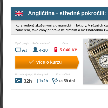
Angličtina - středně pokročilí:
Kurz vedený zkušenými a dynamickými lektory. V různých ča
zaměření, také coby příprava ke státním a mezinárodním z
Vyuč. jazyk
Počet studentů
Cena
5 040 Kč
AJ
4-10
Více o kurzu
Rozsah výuky | Hodin týdně
Kurz začíná
32h
| 1x2h
za 59 dní