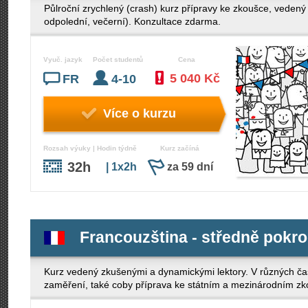
Půlroční zrychlený (crash) kurz přípravy ke zkoušce, veden
odpolední, večerní). Konzultace zdarma.
Vyuč. jazyk
Počet studentů
Cena
5 040 Kč
FR
4-10
Více o kurzu
Rozsah výuky | Hodin týdně
Kurz začíná
32h
| 1x2h
za 59 dní
Francouzština - středně pokroč
Kurz vedený zkušenými a dynamickými lektory. V různých ča
zaměření, také coby příprava ke státním a mezinárodním z