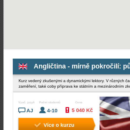
Angličtina - mírně pokročilí: p
Kurz vedený zkušenými a dynamickými lektory. V různých ča
zaměření, také coby příprava ke státním a mezinárodním z
Vyuč. jazyk
Počet studentů
Cena
5 040 Kč
AJ
4-10
Více o kurzu