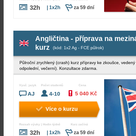
32h
| 1x2h
za 59 dní
Angličtina - příprava na mezi
kurz
(kód: 1x2 Ag - FCE půlrok)
Půlroční zrychlený (crash) kurz přípravy ke zkoušce, veden
odpolední, večerní). Konzultace zdarma.
Vyuč. jazyk
Počet studentů
Cena
5 040 Kč
AJ
4-10
Více o kurzu
Rozsah výuky | Hodin týdně
Kurz začíná
32h
| 1x2h
za 59 dní