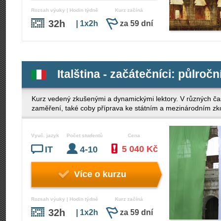
Rozsah výuky | Hodin týdně
Kurz začíná
32h
| 1x2h
za 59 dní
Italština - začátečníci: půlročn
Kurz vedený zkušenými a dynamickými lektory. V různých ča
zaměření, také coby příprava ke státním a mezinárodním z
Vyuč. jazyk
Počet studentů
Cena
5 040 Kč
IT
4-10
Více o kurzu
Rozsah výuky | Hodin týdně
Kurz začíná
32h
| 1x2h
za 59 dní