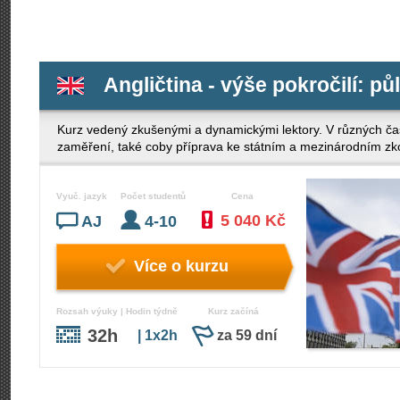
Angličtina - výše pokročilí: pů
Kurz vedený zkušenými a dynamickými lektory. V různých ča
zaměření, také coby příprava ke státním a mezinárodním z
Vyuč. jazyk
Počet studentů
Cena
5 040 Kč
AJ
4-10
Více o kurzu
Rozsah výuky | Hodin týdně
Kurz začíná
32h
| 1x2h
za 59 dní