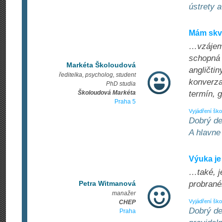
ústrety 
Mám skvě
…vzájemn
schopná 
Markéta Školoudová
angličti
ředitelka, psycholog, student
konverza
PhD studia
Školoudová Markéta
termín, g
Praha 5
Vyjádření ško
Dobrý de
A hlavne
Výuka je
…také, j
Petra Witmanová
probrané
manažer
Vyjádření ško
CHEP
Dobrý de
Praha