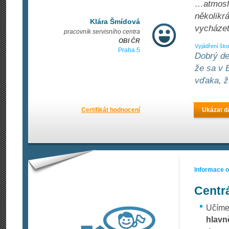
…atmosfér
několikr
Klára Šmídová
vycházet
pracovník servisního centra
OBI ČR
Vyjádření ško
Praha 5
Dobrý de
že sa v 
vďaka, ž
Certifikát hodnocení
Ukázat da
Informace 
Centr
Učím
hlavn