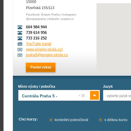
15000
Plzeňská 155/113
Facebook: Empire Praha | Instagram:
@empirepraha | linkedIn: empire-cz
604 984 944
739 614 956
733 216 252
YouTube kanál
www.empire-skola.cz/
praha5@empire-skola.cz
Poslat vzkaz
Místo výuky / pobočka
Jazyk
Centrála Praha 5 -
vyberte jazyk v
Worklounge Smíchov
Chci kurzy:
konkrétní pokročilosti
s délkou kurzu