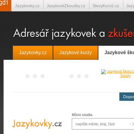
Jazykovky.cz
JazykovéZkoušky.cz
SlevyKurzů.cz
Jaz
Španělština on-line
Italština on-line
Tlumočení-Překlady.
Jazykovky.cz
Jazykové kurzy
Jazykové šk
Dopor
Místo studia