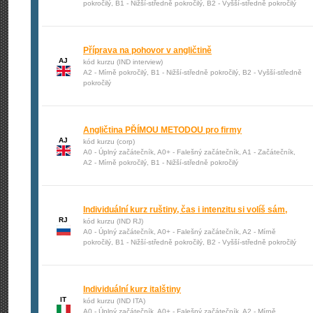
pokročilý, B1 - Nižší-středně pokročilý, B2 - Vyšší-středně pokročilý
Příprava na pohovor v angličtině
AJ
kód kurzu (IND interview)
A2 - Mírně pokročilý, B1 - Nižší-středně pokročilý, B2 - Vyšší-středně
pokročilý
Angličtina PŘÍMOU METODOU pro firmy
AJ
kód kurzu (corp)
A0 - Úplný začátečník, A0+ - Falešný začátečník, A1 - Začátečník,
A2 - Mírně pokročilý, B1 - Nižší-středně pokročilý
Individuální kurz ruštiny, čas i intenzitu si volíš sám,
RJ
kód kurzu (IND RJ)
A0 - Úplný začátečník, A0+ - Falešný začátečník, A2 - Mírně
pokročilý, B1 - Nižší-středně pokročilý, B2 - Vyšší-středně pokročilý
Individuální kurz italštiny
IT
kód kurzu (IND ITA)
A0 - Úplný začátečník, A0+ - Falešný začátečník, A2 - Mírně