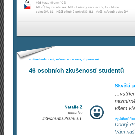
ČJ
kód kurzu (firemní ČJ)
A0 - Úplný začátečník, A0+ - Falešný začátečník, A2 - Mírně
pokročilý, B1 - Nižší-středně pokročilý, B2 - Vyšší-středně pokročilý
on-line hodnocení, reference, recenze, doporučení
46
osobních zkušeností studentů
Skvělá j
…vstřícn
nesmírně
Natalie Z
všem vře
manažer
Interpharma Praha, a.s.
Vyjádření ško
Dobrý de
Vám naša