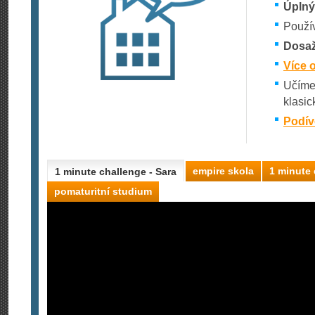
Úplný
Použív
Dosaže
Více 
Učíme 
klasic
Podíve
empire skola
1 minute 
1 minute challenge - Sara
pomaturitní studium