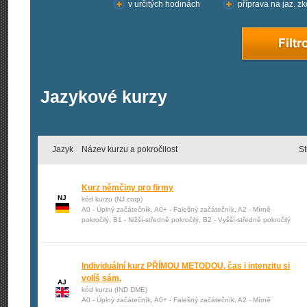
v určitých hodinách
příprava na jaz. z
Jazykové kurzy
Jazyk
Název kurzu a pokročilost
S
Kurz němčiny pro firmy
NJ
kód kurzu (NJ corp)
A0 - Úplný začátečník, A0+ - Falešný začátečník, A2 - Mírně
pokročilý, B1 - Nižší-středně pokročilý, B2 - Vyšší-středně pokročilý
Individuální kurz PŘÍMOU METODOU, čas i intenzitu si
volíš sám,
AJ
kód kurzu (IND DME)
A0 - Úplný začátečník, A0+ - Falešný začátečník, A2 - Mírně