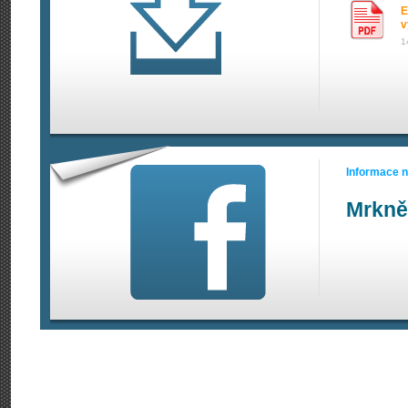
E
v
1
Informace 
Mrkně