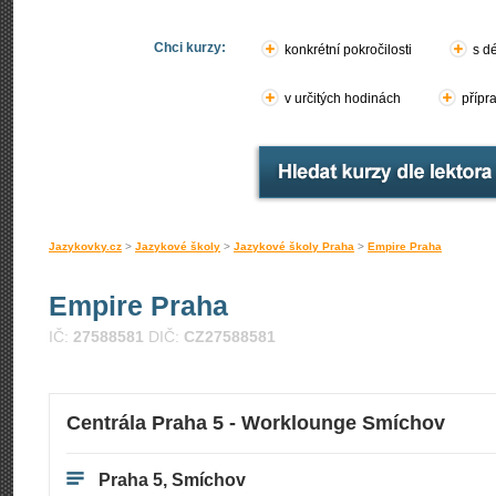
Chci kurzy:
konkrétní pokročilosti
s d
v určitých hodinách
přípr
Jazykovky.cz
>
Jazykové školy
>
Jazykové školy Praha
>
Empire Praha
Empire Praha
IČ:
27588581
DIČ:
CZ27588581
Centrála Praha 5 - Worklounge Smíchov
Praha 5, Smíchov