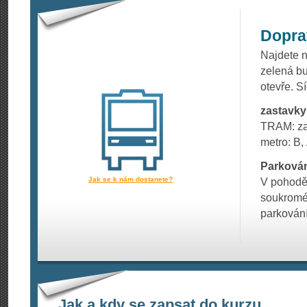
Dopra
Najdete n
zelená bu
otevře. Sí
zastavk
TRAM: za
metro: B,
Parkován
Jak se k nám dostanete?
V pohodě
soukromém
parkování
Jak a kdy se zapsat do kurzu