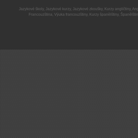
Jazykové školy
,
Jazykové kurzy
,
Jazykové zkoušky
,
Kurzy angličtiny
,
Ang
Francouzština
,
Výuka francouzštiny
,
Kurzy španělštiny
,
Španělšti