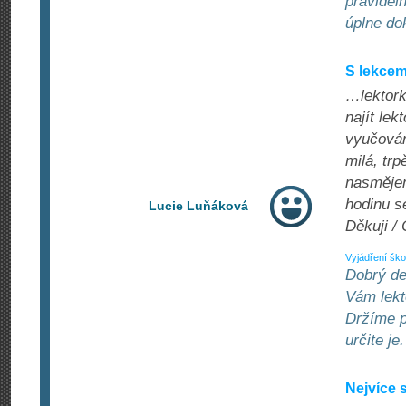
pravidel
úplne do
S lekcem
…lektork
najít lek
vyučová
milá, tr
nasmějem
hodinu s
Lucie Luňáková
Děkuji /
Vyjádření ško
Dobrý de
Vám lekt
Držíme p
určite je
Nejvíce 