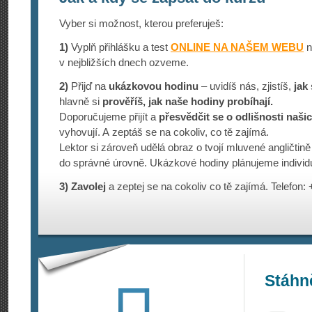
Vyber si možnost, kterou preferuješ:
1)
Vyplň přihlášku a test
ONLINE NA NAŠEM WEBU
n
v nejbližších dnech ozveme.
2)
Přijď na
ukázkovou hodinu
– uvidíš nás, zjistíš,
jak 
hlavně si
prověříš, jak naše hodiny probíhají.
Doporučujeme přijít a
přesvědčit se o odlišnosti naši
vyhovují. A zeptáš se na cokoliv, co tě zajímá.
Lektor si zároveň udělá obraz o tvojí mluvené angličtině
do správné úrovně. Ukázkové hodiny plánujeme individ
3)
Zavolej
a zeptej se na cokoliv co tě zajímá. Telefon:
Stáhn