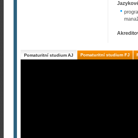
Jazykové
progr
manaže
Akredito
Pomaturitní studium FJ
Pomaturitní studium AJ