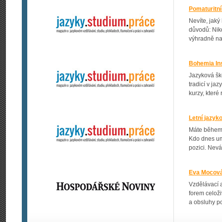
Pomaturitní
Nevíte, jaký
důvodů: Nikd
výhradně na
Bohemia Ins
Jazyková ško
tradicí v ja
kurzy, které
Letní jazyk
Máte během l
Kdo dnes umí
pozici. Nevá
Eva Mocová:
Vzdělávací 
forem celož
a obsluhy p