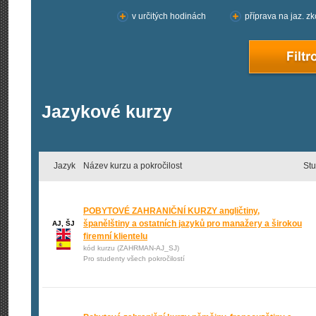
v určitých hodinách
příprava na jaz. z
Jazykové kurzy
Jazyk
Název kurzu a pokročilost
St
POBYTOVÉ ZAHRANIČNÍ KURZY angličtiny,
španělštiny a ostatních jazyků pro manažery a širokou
AJ, ŠJ
firemní klientelu
kód kurzu (ZAHRMAN-AJ_SJ)
Pro studenty všech pokročilostí