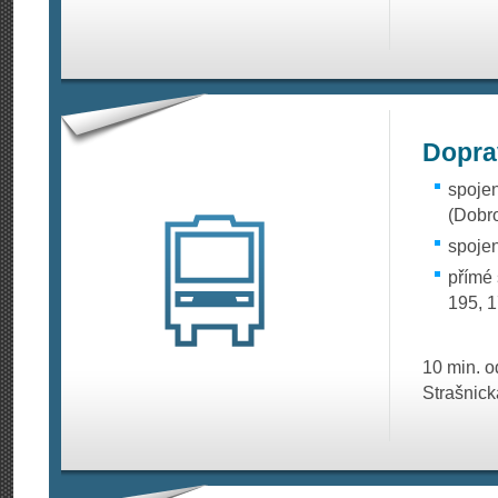
Dopra
spojen
(Dobr
spojen
přímé 
195, 1
10 min. o
Strašnick