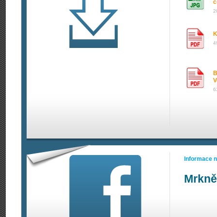
c
2
K
4
B
V
6
Informace 
Mrkně