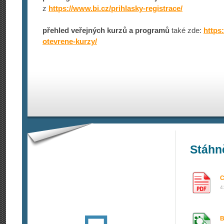
z
https://www­.bi.cz/prihlas­ky-registrace/
přehled veřejných kurzů a programů
také zde:
https:
otevrene-kurzy/
Stáhn
C
4
B