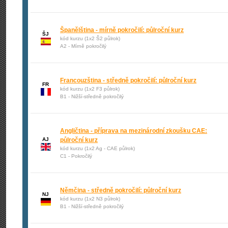
Španělština - mírně pokročilí: půlroční kurz
ŠJ
kód kurzu (1x2 Š2 půlrok)
A2 - Mírně pokročilý
Francouzština - středně pokročilí: půlroční kurz
FR
kód kurzu (1x2 F3 půlrok)
B1 - Nižší-středně pokročilý
Angličtina - příprava na mezinárodní zkoušku CAE:
AJ
půlroční kurz
kód kurzu (1x2 Ag - CAE půlrok)
C1 - Pokročilý
Němčina - středně pokročilí: půlroční kurz
NJ
kód kurzu (1x2 N3 půlrok)
B1 - Nižší-středně pokročilý