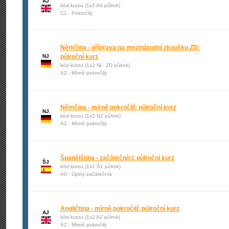
AJ
kód kurzu (1x2 A4 půlrok)
C1 - Pokročilý
Němčina - příprava na mezinárodní zkoušku ZD:
NJ
půlroční kurz
kód kurzu (1x2 Nj - ZD půlrok)
A2 - Mírně pokročilý
Němčina - mírně pokročilí: půlroční kurz
NJ
kód kurzu (1x2 N2 půlrok)
A2 - Mírně pokročilý
Španělština - začátečníci: půlroční kurz
ŠJ
kód kurzu (1x2 Š1 půlrok)
A0 - Úplný začátečník
Angličtina - mírně pokročilí: půlroční kurz
AJ
kód kurzu (1x2 A2 půlrok)
A2 - Mírně pokročilý