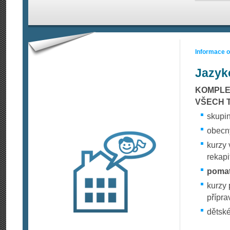
Informace 
Jazyk
KOMPLE
VŠECH TY
skupin
obecný
kurzy 
rekapit
pomat
kurzy 
přípra
dětské