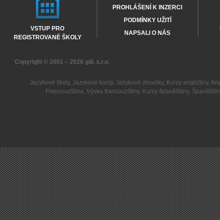
PROHLÁŠENÍ K INZERCI
PODMÍNKY UŽITÍ
VSTUP PRO
NAPSALI O NÁS
REGISTROVANÉ ŠKOLY
Copyright © 2001 – 2026
gdi, s.r.o.
Jazykové školy
,
Jazykové kurzy
,
Jazykové zkoušky
,
Kurzy angličtiny
,
Ang
Francouzština
,
Výuka francouzštiny
,
Kurzy španělštiny
,
Španělšti