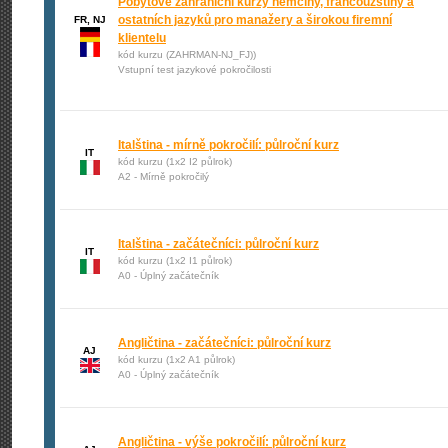
Pobytové zahraniční kurzy němčiny, francouzštiny a
ostatních jazyků pro manažery a širokou firemní
FR, NJ
klientelu
kód kurzu (ZAHRMAN-NJ_FJ))
Vstupní test jazykové pokročilosti
Italština - mírně pokročilí: půlroční kurz
IT
kód kurzu (1x2 I2 půlrok)
A2 - Mírně pokročilý
Italština - začátečníci: půlroční kurz
IT
kód kurzu (1x2 I1 půlrok)
A0 - Úplný začátečník
Angličtina - začátečníci: půlroční kurz
AJ
kód kurzu (1x2 A1 půlrok)
A0 - Úplný začátečník
Angličtina - výše pokročilí: půlroční kurz