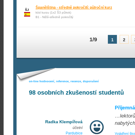
Španělština - středně pokročilí: půlroční kurz
ŠJ
kód kurzu (1x2 Š3 půlrok)
B1 - Nižší-středně pokročilý
1/9
1
2
on-line hodnocení, reference, recenze, doporučení
98
osobních zkušeností studentů
Příjemná
…lektorů
Radka Klempířová
nabytých
účetní
Pardubice
Vyjádření ško