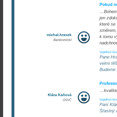
Pokud n
…Bohemia
jen zdok
které se
směrem, 
michal.hrasek
k tomu v
Bankovnictví
nadchnou
Vyjádření ško
Pane Hrá
velmi těš
Budeme s
Profesio
…kvalita
Klára Kaňová
Vyjádření ško
OSVČ
Paní Klá
Šťastný 