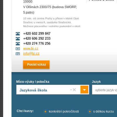
10000
V Olšinách 2300/75 (budova SWORP,
5.patro)
10 min. od centra Prahy a přitom v klidné části
Strašnic u metra A, zastávka Strašnická.
Možnost placeného i volného parkování v okolí.
+420 602 299 847
+420 606 292 233
+420 274 776 256
www.bi.cz
info@bi.cz
Poslat vzkaz
Místo výuky / pobočka
Jazyk
Jazyková škola
vyberte jazyk v
Chci kurzy:
konkrétní pokročilosti
s délkou kurzu