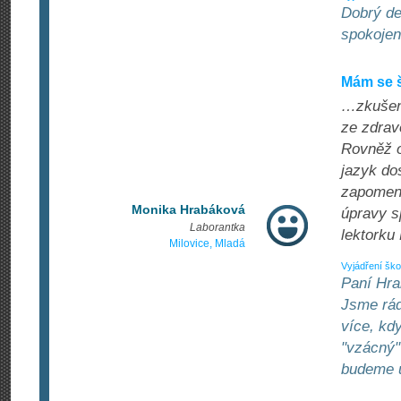
Dobrý de
spokojen
Mám se š
…zkušeno
ze zdrav
Rovněž o
jazyk do
zapomeno
Monika Hrabáková
úpravy s
Laborantka
lektorku
Milovice, Mladá
Vyjádření ško
Paní Hra
Jsme rád
více, kd
"vzácný"
budeme u