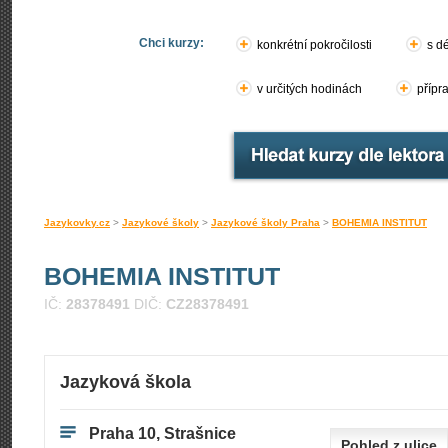
Chci kurzy:
konkrétní pokročilosti
s d
v určitých hodinách
přípr
Jazykovky.cz
>
Jazykové školy
>
Jazykové školy Praha
>
BOHEMIA INSTITUT
BOHEMIA INSTITUT
IČ:
28378491
DIČ:
CZ28378491
Jazyková škola
Praha 10, Strašnice
Pohled z ulice