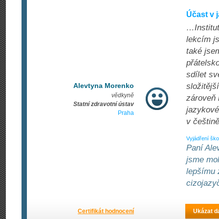
Účast v 
…Institu
lekcím js
také jse
přátelsk
sdílet sv
Alevtyna Morenko
složitěj
vědkyně
zároveň 
Statní zdravotní ústav
jazykové
Praha
v češtině
Vyjádření ško
Paní Ale
jsme moh
lepšímu 
cizojazy
Certifikát hodnocení
Ukázat da