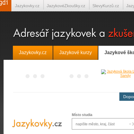
Jazykovky.cz
JazykovéZkoušky.cz
SlevyKurzů.cz
Jaz
Španělština on-line
Italština on-line
Tlumočení-Překlady.
Jazykovky.cz
Jazykové kurzy
Jazykové šk
Dopor
Místo studia