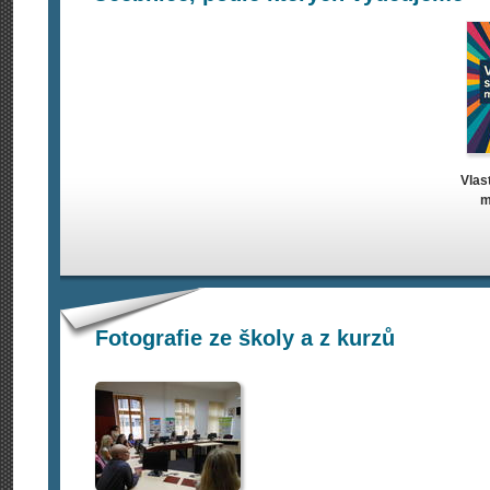
Vlas
m
Fotografie ze školy a z kurzů