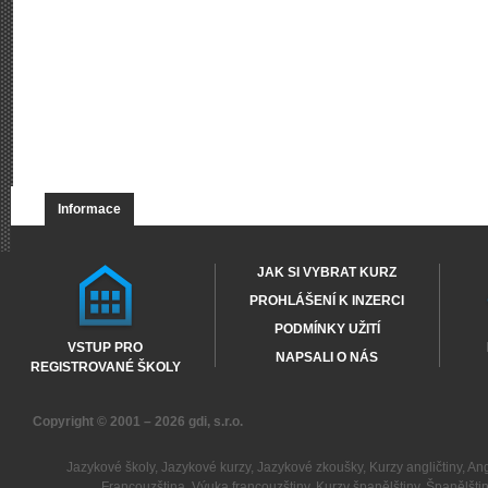
Informace
JAK SI VYBRAT KURZ
PROHLÁŠENÍ K INZERCI
PODMÍNKY UŽITÍ
VSTUP PRO
NAPSALI O NÁS
REGISTROVANÉ ŠKOLY
Copyright © 2001 – 2026
gdi, s.r.o.
Jazykové školy
,
Jazykové kurzy
,
Jazykové zkoušky
,
Kurzy angličtiny
,
Ang
Francouzština
,
Výuka francouzštiny
,
Kurzy španělštiny
,
Španělšti