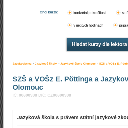
Chci kurzy:
konkrétní pokročilosti
s d
v určitých hodinách
přípr
Jazykovky.cz
>
Jazykové školy
>
Jazykové školy Olomouc
>
SZŠ a VOŠz E. Pött
SZŠ a VOŠz E. Pöttinga a Jazyko
Olomouc
IČ:
00600938
DIČ:
CZ00600938
Jazyková škola s právem státní jazykové zko