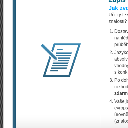
Jak zvo
Učili jst
znalostí?
Dostav
nahléd
průběh
Jazyko
absolv
vhodný
s konk
Po doh
rozhod
zdarm
Vaše j
evrops
úrovně
(znalo