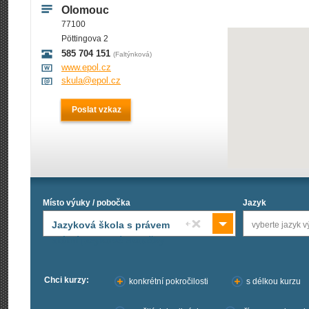
Olomouc
77100
Pöttingova 2
585 704 151
(Faltýnková)
www.epol.cz
skula@epol.cz
Poslat vzkaz
Místo výuky / pobočka
Jazyk
Jazyková škola s právem
vyberte jazyk v
státní jazykové zkoušky
Chci kurzy:
konkrétní pokročilosti
s délkou kurzu