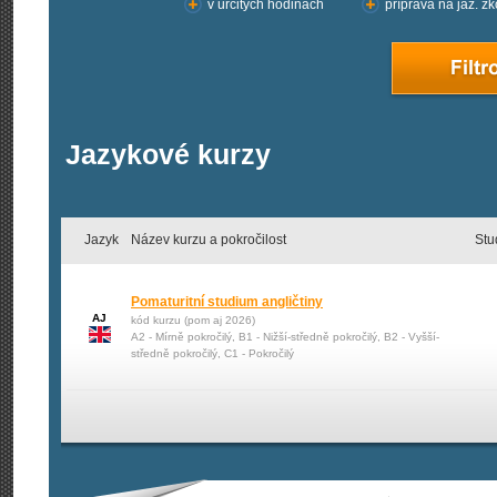
v určitých hodinách
příprava na jaz. z
Jazykové kurzy
Jazyk
Název kurzu a pokročilost
Stu
Pomaturitní studium angličtiny
AJ
kód kurzu (pom aj 2026)
A2 - Mírně pokročilý, B1 - Nižší-středně pokročilý, B2 - Vyšší-
středně pokročilý, C1 - Pokročilý