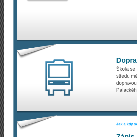
Dopra
Škola se 
středu m
dopravou 
Palackého
Jak a kdy s
Zápis