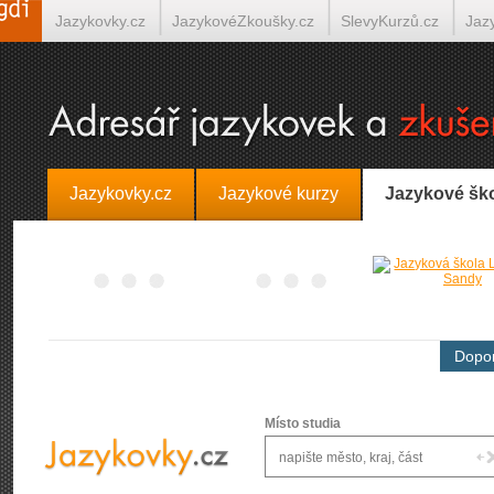
Jazykovky.cz
JazykovéZkoušky.cz
SlevyKurzů.cz
Jaz
Španělština on-line
Italština on-line
Tlumočení-Překlady.
Jazykovky.cz
Jazykové kurzy
Jazykové šk
Dopor
Místo studia