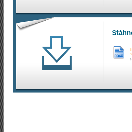
Stáhn
I
s
1