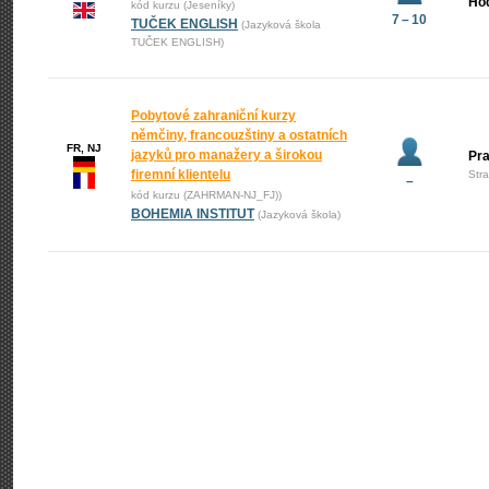
Ho
kód kurzu (Jeseníky)
7 – 10
TUČEK ENGLISH
(Jazyková škola
TUČEK ENGLISH)
Pobytové zahraniční kurzy
němčiny, francouzštiny a ostatních
FR, NJ
jazyků pro manažery a širokou
Pr
firemní klientelu
Str
–
kód kurzu (ZAHRMAN-NJ_FJ))
BOHEMIA INSTITUT
(Jazyková škola)