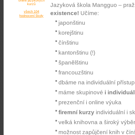
online jazykových
Jazyková škola Mangguo – praž
kurzů
všech 104
existence!
Učíme:
hodnocení školy
japonštinu
korejštinu
čínštinu
kantonštinu (!)
španělštinu
francouzštinu
dbáme na individuální přístup
máme skupinové
i individuá
prezenční i online výuka
firemní kurzy
individuální i 
velká knihovna a široký výbě
možnost zapůjčení knih v čínš