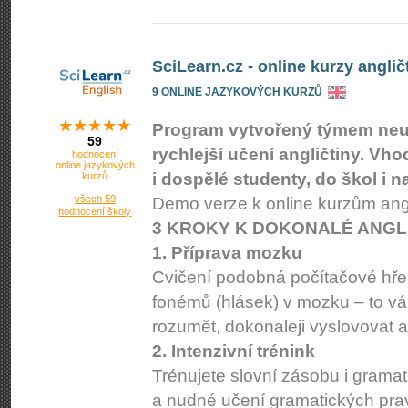
SciLearn.cz - online kurzy anglič
9 ONLINE JAZYKOVÝCH KURZŮ
Program vytvořený týmem n
59
rychlejší učení angličtiny. Vho
hodnocení
online jazykových
i dospělé studenty, do škol i 
kurzů
všech 59
Demo verze k online kurzům angl
hodnocení školy
3 KROKY K DOKONALÉ ANGL
1. Příprava mozku
Cvičení podobná počítačové hře
fonémů (hlásek) v mozku – to vám
rozumět, dokonaleji vyslovovat a
2. Intenzivní trénink
Trénujete slovní zásobu i gramat
a nudné učení gramatických prav