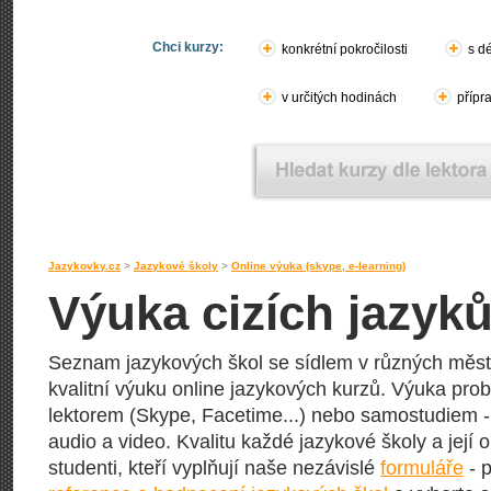
Chci kurzy:
konkrétní pokročilosti
s d
v určitých hodinách
přípr
Jazykovky.cz
>
Jazykové školy
>
Online výuka (skype, e-learning)
Výuka cizích jazyků
Seznam jazykových škol se sídlem v různých měst
kvalitní výuku online jazykových kurzů. Výuka prob
lektorem (Skype, Facetime...) nebo samostudiem - 
audio a video. Kvalitu každé jazykové školy a její o
studenti, kteří vyplňují naše nezávislé
formuláře
- p