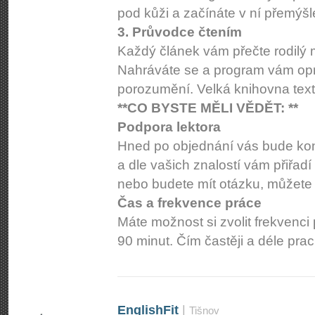
pod kůži a začínáte v ní přemýšle
3. Průvodce čtením
Každý článek vám přečte rodilý m
Nahráváte se a program vám opra
porozumění. Velká knihovna tex
**CO BYSTE MĚLI VĚDĚT: **
Podpora lektora
Hned po objednání vás bude kont
a dle vašich znalostí vám přiřa
nebo budete mít otázku, můžete
Čas a frekvence práce
Máte možnost si zvolit frekvenci
90 minut. Čím častěji a déle pra
EnglishFit
|
Tišnov