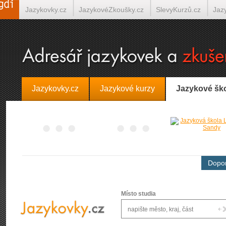
Jazykovky.cz
JazykovéZkoušky.cz
SlevyKurzů.cz
Jaz
Španělština on-line
Italština on-line
Tlumočení-Překlady.
Jazykovky.cz
Jazykové kurzy
Jazykové šk
Dopor
Místo studia