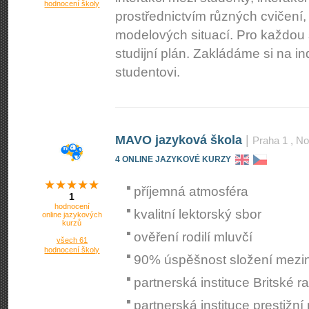
hodnocení školy
prostřednictvím různých cvičení,
modelových situací. Pro každou s
studijní plán. Zakládáme si na i
studentovi.
MAVO jazyková škola
|
Praha 1
, No
4 ONLINE JAZYKOVÉ KURZY
příjemná atmosféra
1
hodnocení
kvalitní lektorský sbor
online jazykových
kurzů
ověření rodilí mluvčí
všech 61
hodnocení školy
90% úspěšnost složení mezi
partnerská instituce Britské r
partnerská instituce prestižn