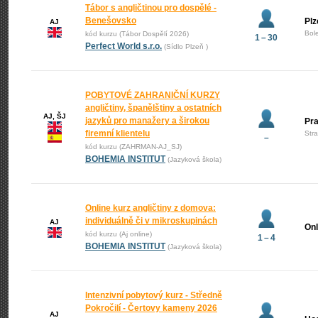
Tábor s angličtinou pro dospělé -
Benešovsko
Plz
AJ
Bol
kód kurzu (Tábor Dospělí 2026)
1 – 30
Perfect World s.r.o.
(Sídlo Plzeň )
POBYTOVÉ ZAHRANIČNÍ KURZY
angličtiny, španělštiny a ostatních
AJ, ŠJ
jazyků pro manažery a širokou
Pr
firemní klientelu
Str
–
kód kurzu (ZAHRMAN-AJ_SJ)
BOHEMIA INSTITUT
(Jazyková škola)
Online kurz angličtiny z domova:
individuálně či v mikroskupinách
AJ
Onl
kód kurzu (Aj online)
1 – 4
BOHEMIA INSTITUT
(Jazyková škola)
Intenzivní pobytový kurz - Středně
Pokročilí - Čertovy kameny 2026
AJ