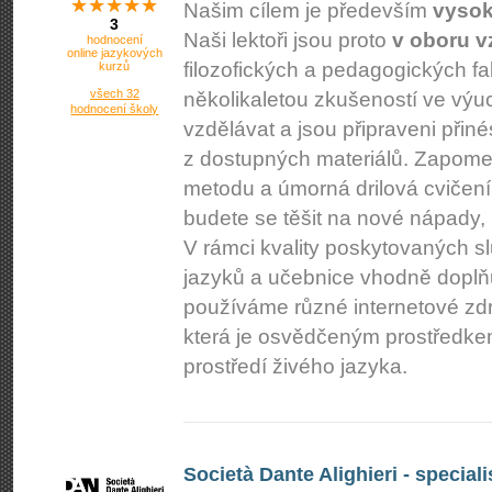
Našim cílem je především
vysok
3
Naši lektoři jsou proto
v oboru v
hodnocení
online jazykových
filozofických a pedagogických fa
kurzů
všech 32
několikaletou zkušeností ve výuc
hodnocení školy
vzdělávat a jsou připraveni při
z dostupných materiálů. Zapome
metodu a úmorná drilová cvičení. 
budete se těšit na nové nápady, 
V rámci kvality poskytovaných 
jazyků a učebnice vhodně doplň
používáme různé internetové zd
která je osvědčeným prostředkem
prostředí živého jazyka.
Società Dante Alighieri - speciali