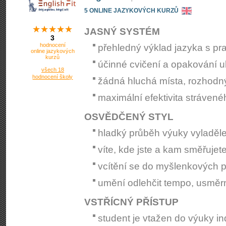
5 ONLINE JAZYKOVÝCH KURZŮ
JASNÝ SYSTÉM
3
hodnocení
přehledný výklad jazyka s pra
online jazykových
kurzů
účinné cvičení a opakování 
všech 18
hodnocení školy
žádná hluchá místa, rozhodn
maximální efektivita stráven
OSVĚDČENÝ STYL
hladký průběh výuky vyladěl
víte, kde jste a kam směřujet
vcítění se do myšlenkových 
umění odlehčit tempo, usměr
VSTŘÍCNÝ PŘÍSTUP
student je vtažen do výuky i