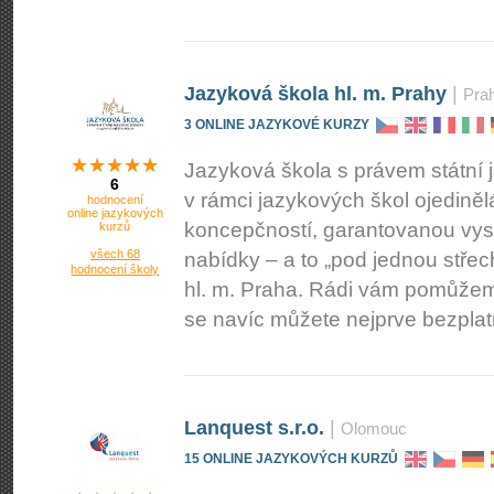
Jazyková škola hl. m. Prahy
|
Pra
3 ONLINE JAZYKOVÉ KURZY
Jazyková škola s právem státní 
6
v rámci jazykových škol ojedině
hodnocení
online jazykových
koncepčností, garantovanou vyso
kurzů
všech 68
nabídky – a to „pod jednou střec
hodnocení školy
hl. m. Praha. Rádi vám pomůže
se navíc můžete nejprve bezpla
Lanquest s.r.o.
|
Olomouc
15 ONLINE JAZYKOVÝCH KURZŮ