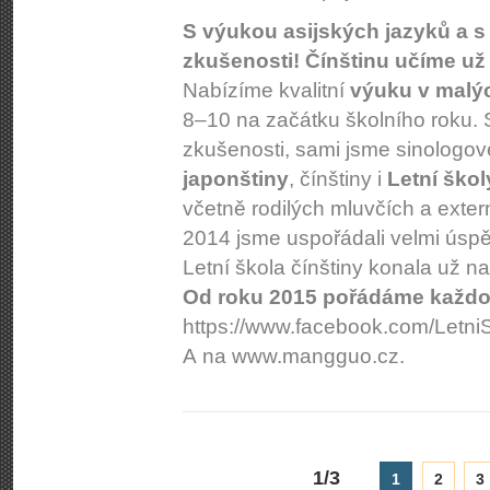
S výukou asijských jazyků a 
zkušenosti! Čínštinu učíme už 
Nabízíme kvalitní
výuku v malý
8–10 na začátku školního roku.
zkušenosti, sami jsme sinologov
japonštiny
, čínštiny i
Letní škol
včetně rodilých mluvčích a externi
2014 jsme uspořádali velmi úspěš
Letní škola čínštiny konala už n
Od roku 2015 pořádáme každor
https://www.fa­cebook.com/Let­niS
A na www.mangguo.cz.
1/3
1
2
3