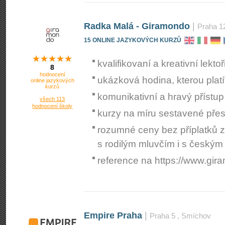
Radka Malá - Giramondo
|
Praha 1
15 ONLINE JAZYKOVÝCH KURZŮ
kvalifikovaní a kreativní lektoř
8
hodnocení
ukázková hodina, kterou platí
online jazykových
kurzů
komunikativní a hravý přístup
všech 113
hodnocení školy
kurzy na míru sestavené pře
rozumné ceny bez příplatků z
s rodilým mluvčím i s českým
reference na https://www.gi­r
Empire Praha
|
Praha 5
, Smíchov