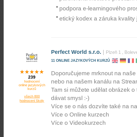
podpora e-learningového pro
etický kodex a záruka kvality
Perfect World s.r.o.
|
Plzeň 1
, Bolev
11 ONLINE JAZYKOVÝCH KURZŮ
Doporučujeme mrknout na naše 
239
nebo na našem kanálu na Strea
hodnocení
online jazykových
Tam si můžete udělat obrázek o 
kurzů
všech 800
dávat smysl :-)
hodnocení školy
Více se o nás dozvíte také na 
Více o Online kurzech
Více o Videokurzech