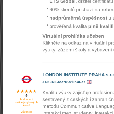
ETS Global
, držitel certifikát
60% klientů přichází na
refer
nadprůměrná úspěšnost
u s
prověřená kvalita
plně kvali
Virtuální prohlídka učeben
Klikněte na odkaz na virtuální p
výuky, zázemí školy a vybavení
LONDON INSTITUTE PRAHA s.r.o
3 ONLINE JAZYKOVÉ KURZY
Kvalitu výuky zajišťuje profesioná
9
sestavený z českých i zahraniční
hodnocení
online jazykových
metodu Communicative Language
kurzů
všech 85
interakci mezi studenty, interakc