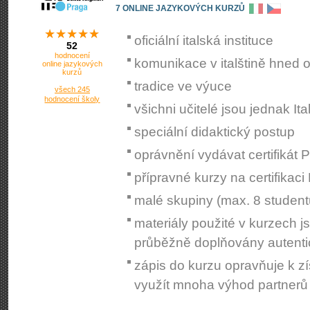
7 ONLINE JAZYKOVÝCH KURZŮ
oficiální italská instituce
52
hodnocení
komunikace v italštině hned o
online jazykových
kurzů
tradice ve výuce
všech 245
hodnocení školy
všichni učitelé jsou jednak I
speciální didaktický postup
oprávnění vydávat certifikát P
přípravné kurzy na certifikaci 
malé skupiny (max. 8 student
materiály použité v kurzech js
průběžně doplňovány autent
zápis do kurzu opravňuje k zí
využít mnoha výhod partnerů