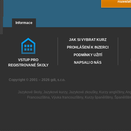
Informace
JAK SI VYBRAT KURZ
PROHLÁŠENÍ K INZERCI
PODMÍNKY UŽITÍ
VSTUP PRO
NAPSALI O NÁS
REGISTROVANÉ ŠKOLY
Copyright © 2001 – 2026
gdi, s.r.o.
Jazykové školy
,
Jazykové kurzy
,
Jazykové zkoušky
,
Kurzy angličtiny
,
Ang
Francouzština
,
Výuka francouzštiny
,
Kurzy španělštiny
,
Španělšti