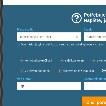
Potřebuje
Napište, 
Místo studia
Jazyk
Určete místo, jazyk a druh kurzu - zobrazí se počet vyhovujících škol
Chci kurzy:
konkrétní pokročilosti
s délkou kurzu
s konkr
v určitých hodinách
příprava na jaz. zkoušku
Váš e-mail
Kontaktní telefo