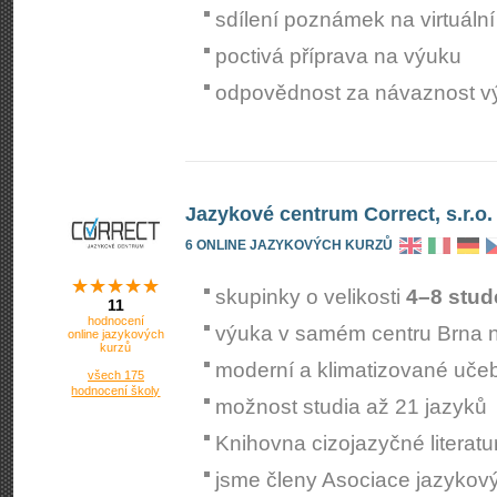
sdílení poznámek na virtuální
poctivá příprava na výuku
odpovědnost za návaznost v
Jazykové centrum Correct, s.r.o.
6 ONLINE JAZYKOVÝCH KURZŮ
skupinky o velikosti
4–8 stud
11
hodnocení
výuka v samém centru Brna 
online jazykových
kurzů
moderní a klimatizované uče
všech 175
hodnocení školy
možnost studia až 21 jazyků
Knihovna cizojazyčné literatu
jsme členy Asociace jazykov