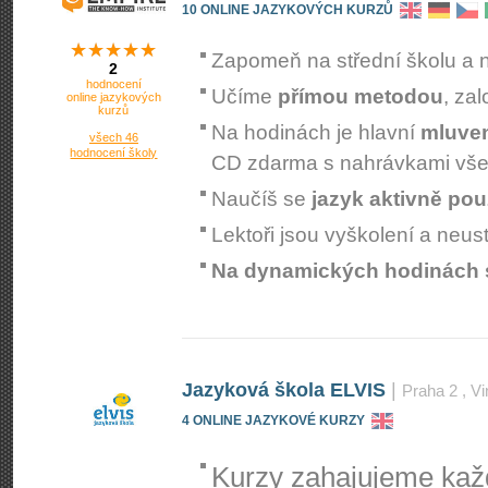
10 ONLINE JAZYKOVÝCH KURZŮ
Zapomeň na střední školu a 
2
hodnocení
Učíme
přímou metodou
, za
online jazykových
kurzů
Na hodinách je hlavní
mluve
všech 46
hodnocení školy
CD zdarma s nahrávkami vše
Naučíš se
jazyk aktivně pou
Lektoři jsou vyškolení a neust
Na dynamických hodinách se 
Jazyková škola ELVIS
|
Praha 2
, V
4 ONLINE JAZYKOVÉ KURZY
Kurzy zahajujeme kaž