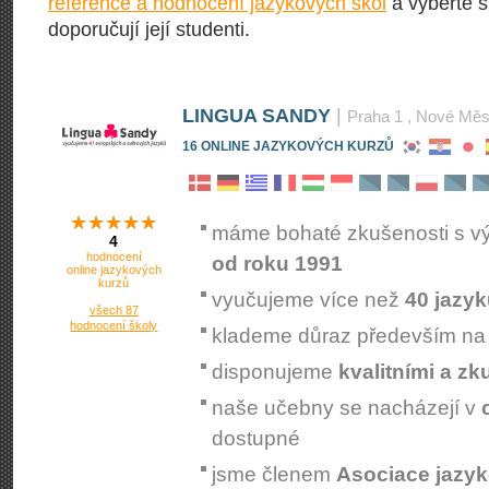
reference a hodnocení jazykových škol
a vyberte s
doporučují její studenti.
LINGUA SANDY
|
Praha 1
, Nové Měs
16 ONLINE JAZYKOVÝCH KURZŮ
la
mk
sl
s
máme bohaté zkušenosti s v
4
hodnocení
od roku 1991
online jazykových
kurzů
vyučujeme více než
40 jazy
všech 87
hodnocení školy
klademe důraz především n
disponujeme
kvalitními a z
naše učebny se nacházejí v
dostupné
jsme členem
Asociace jazyk