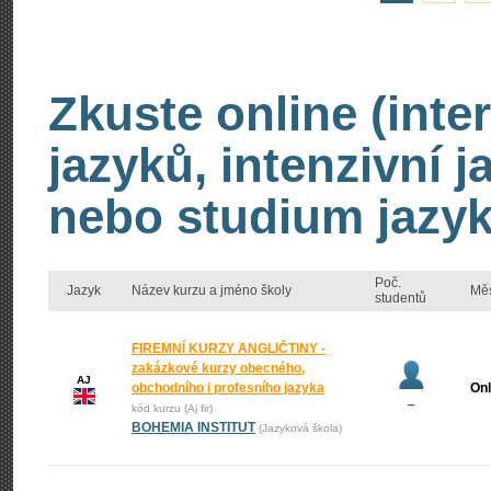
Zkuste online (inte
jazyků, intenzivní 
nebo studium jazyk
Poč.
Jazyk
Název kurzu a jméno školy
Mě
studentů
FIREMNÍ KURZY ANGLIČTINY -
zakázkové kurzy obecného,
AJ
obchodního i profesního jazyka
Onl
–
kód kurzu (Aj fir)
BOHEMIA INSTITUT
(Jazyková škola)