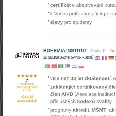
certifikát
o absolvování kurz
k Vašim potřebám přistupuj
slevy
pro studenty
BOHEMIA INSTITUT
|
Praha 10
, Str
32 ONLINE JAZYKOVÝCH KURZŮ
více než
33 let zkušeností
, 
7
hodnocení
zakládající certifikovaný čl
online jazykových
kurzů
člen AIVD
(Asociace instituc
všech 98
hodnocení školy
příslušných
kodexů kvality
programy
akredit. MŠMT
, a