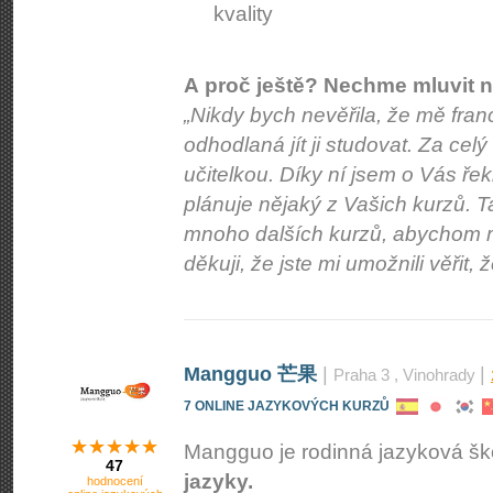
kvality
A proč ještě? Nechme mluvit n
„Nikdy bych nevěřila, že mě fran
odhodlaná jít ji studovat. Za celý
učitelkou. Díky ní jsem o Vás ř
plánuje nějaký z Vašich kurzů. 
mnoho dalších kurzů, abychom m
děkuji, že jste mi umožnili věřit, ž
Mangguo 芒果
|
|
Praha 3
, Vinohrady
7 ONLINE JAZYKOVÝCH KURZŮ
Mangguo je rodinná jazyková š
47
jazyky.
hodnocení