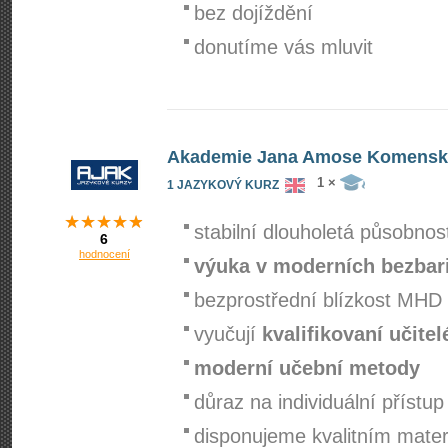
bez dojíždění
donutíme vás mluvit
Akademie Jana Amose Komenskéh
1 ×
1 JAZYKOVÝ KURZ
stabilní dlouholetá působnos
6
hodnocení
výuka v moderních bezbar
bezprostřední blízkost MHD
vyučují
kvalifikovaní učitel
moderní učební metody
důraz na individuální přístup
disponujeme kvalitním mate