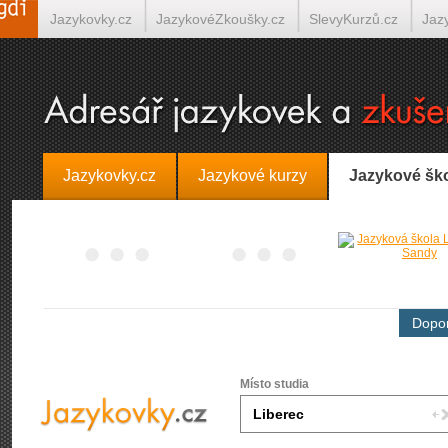
Jazykovky.cz
JazykovéZkoušky.cz
SlevyKurzů.cz
Jaz
Španělština on-line
Italština on-line
Tlumočení-Překlady.
Jazykovky.cz
Jazykové kurzy
Jazykové šk
Dopor
Místo studia