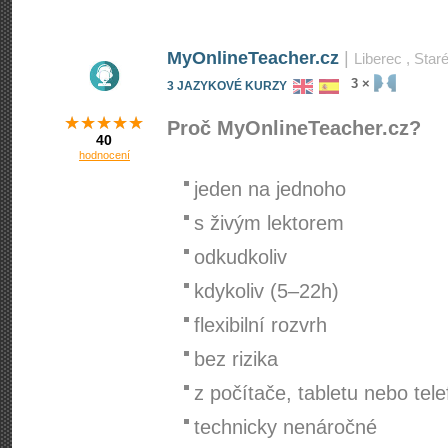
MyOnlineTeacher.cz
|
Liberec
, Star
3 ×
3 JAZYKOVÉ KURZY
Proč MyOnlineTeacher­.cz?
40
hodnocení
jeden na jednoho
s živým lektorem
odkudkoliv
kdykoliv (5–22h)
flexibilní rozvrh
bez rizika
z počítače, tabletu nebo tel
technicky nenáročné