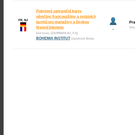
Pobytové zahraniční kurzy
němčiny, francouzštiny a ostatních
FR, NJ
jazyků pro manažery a širokou
Pr
firemní klientelu
Str
–
kód kurzu (ZAHRMAN-NJ_FJ))
BOHEMIA INSTITUT
(Jazyková škola)