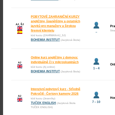
POBYTOVÉ ZAHRANIČNÍ KURZY
angličtiny, španělštiny a ostatních
AJ, ŠJ
jazyků pro manažery a širokou
Pr
firemní klientelu
Str
–
kód kurzu (ZAHRMAN-AJ_SJ)
BOHEMIA INSTITUT
(Jazyková škola)
Online kurz angličtiny z domova:
individuálně či v mikroskupinách
AJ
Onl
kód kurzu (Aj online)
1 – 4
BOHEMIA INSTITUT
(Jazyková škola)
Intenzivní pobytový kurz - Středně
Pokročilí - Čertovy kameny 2026
AJ
Ho
kód kurzu (Jeseníky)
7 – 10
TUČEK ENGLISH
(Jazyková škola
TUČEK ENGLISH)