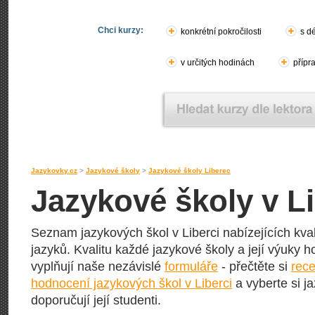
Chci kurzy:
konkrétní pokročilosti
s d
v určitých hodinách
přípr
Jazykovky.cz
>
Jazykové školy
>
Jazykové školy Liberec
Jazykové školy v Li
Seznam jazykových škol v Liberci nabízejících kval
jazyků. Kvalitu každé jazykové školy a její výuky hod
vyplňují naše nezávislé
formuláře
- přečtěte si
rece
hodnocení jazykových škol v Liberci
a vyberte si j
doporučují její studenti.