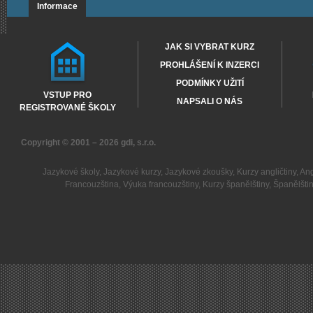
Informace
JAK SI VYBRAT KURZ
PROHLÁŠENÍ K INZERCI
PODMÍNKY UŽITÍ
VSTUP PRO
NAPSALI O NÁS
REGISTROVANÉ ŠKOLY
Copyright © 2001 – 2026
gdi, s.r.o.
Jazykové školy
,
Jazykové kurzy
,
Jazykové zkoušky
,
Kurzy angličtiny
,
Ang
Francouzština
,
Výuka francouzštiny
,
Kurzy španělštiny
,
Španělšti