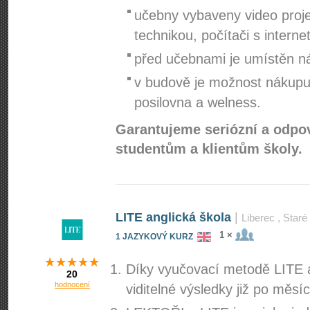
učebny vybaveny video proje
technikou, počítači s inter
před učebnami je umístěn n
v budově je možnost nákupu 
posilovna a welness.
Garantujeme seriózní a odpov
studentům a klientům školy.
LITE anglická škola
|
Liberec
, Star
1 ×
1 JAZYKOVÝ KURZ
Díky vyučovací metodě LITE a 
20
hodnocení
viditelné výsledky již po měsíc