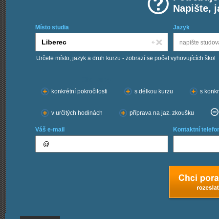
Napište, 
Místo studia
Jazyk
Určete místo, jazyk a druh kurzu - zobrazí se počet vyhovujících škol
Chci kurzy:
konkrétní pokročilosti
s délkou kurzu
s konkr
v určitých hodinách
příprava na jaz. zkoušku
Váš e-mail
Kontaktní telefo