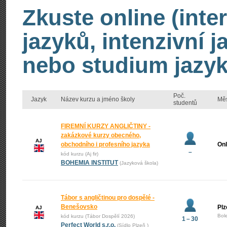
Zkuste online (inte
jazyků, intenzivní 
nebo studium jazyk
Poč.
Jazyk
Název kurzu a jméno školy
Mě
studentů
FIREMNÍ KURZY ANGLIČTINY -
zakázkové kurzy obecného,
AJ
obchodního i profesního jazyka
Onl
–
kód kurzu (Aj fir)
BOHEMIA INSTITUT
(Jazyková škola)
Tábor s angličtinou pro dospělé -
Benešovsko
Plz
AJ
Bol
kód kurzu (Tábor Dospělí 2026)
1 – 30
Perfect World s.r.o.
(Sídlo Plzeň )