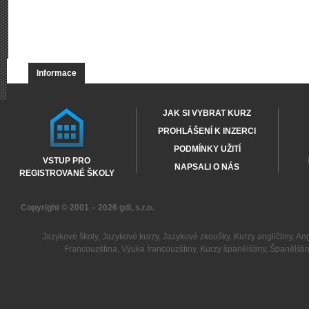
Informace
JAK SI VYBRAT KURZ
PROHLÁŠENÍ K INZERCI
PODMÍNKY UŽITÍ
VSTUP PRO
NAPSALI O NÁS
REGISTROVANÉ ŠKOLY
Copyright © 2001 – 2026
gdi, s.r.o.
Jazykové školy
,
Jazykové kurzy
,
Jazykové zkoušky
,
Kurzy angličtiny
,
Ang
Francouzština
,
Výuka francouzštiny
,
Kurzy španělštiny
,
Španělšti