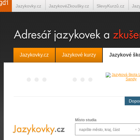
Jazykovky.cz
JazykovéZkoušky.cz
SlevyKurzů.cz
Jaz
Španělština on-line
Italština on-line
Tlumočení-Překlady.
Jazykovky.cz
Jazykové kurzy
Jazykové šk
Dopor
Místo studia