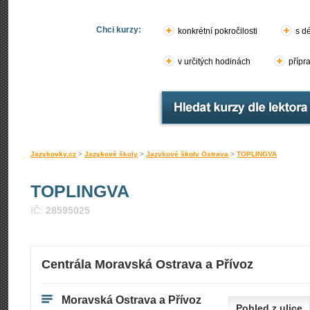
Chci kurzy:
konkrétní pokročilosti
s d
v určitých hodinách
přípr
Jazykovky.cz
>
Jazykové školy
>
Jazykové školy Ostrava
>
TOPLINGVA
TOPLINGVA
IČ:
28595025
Centrála Moravská Ostrava a Přívoz
Moravská Ostrava a Přívoz
Pohled z ulice