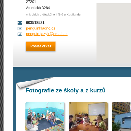
27201
Americká 3284
vnitroblok u dětského hřiště u Kauflandu
603518521
penguinkladno.cz
penguin.jazyk@email.cz
Poslat vzkaz
Fotografie ze školy a z kurzů