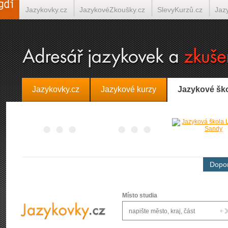
Jazykovky.cz
JazykovéZkoušky.cz
SlevyKurzů.cz
Jaz
Španělština on-line
Italština on-line
Tlumočení-Překlady.
Jazykovky.cz
Jazykové kurzy
Jazykové šk
Dopor
Místo studia