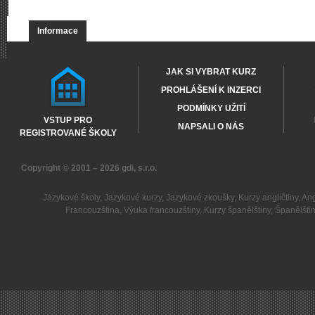
Informace
JAK SI VYBRAT KURZ
PROHLÁŠENÍ K INZERCI
PODMÍNKY UŽITÍ
VSTUP PRO
NAPSALI O NÁS
REGISTROVANÉ ŠKOLY
Copyright © 2001 – 2026
gdi, s.r.o.
Jazykové školy
,
Jazykové kurzy
,
Jazykové zkoušky
,
Kurzy angličtiny
,
Ang
Francouzština
,
Výuka francouzštiny
,
Kurzy španělštiny
,
Španělšti