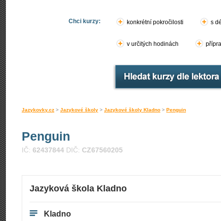
Chci kurzy:
konkrétní pokročilosti
s d
v určitých hodinách
přípr
Jazykovky.cz
>
Jazykové školy
>
Jazykové školy Kladno
>
Penguin
Penguin
IČ:
62437844
DIČ:
CZ67560205
Jazyková škola Kladno
Kladno