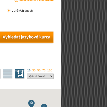
v určitých dnech
15
30
50
75
100