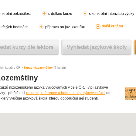
nkrétní pokročilosti
s délkou kurzu
s konkrétní intenzitou výuky
další kritéria
 určitých hodinách
příprava na jaz. zkoušku
ých kurzů v ČR >
Kurzy nizozemštiny
(7 kurzů)
zozemštiny
urzů nizozemského jazyka vyučovaných v celé ČR. Tyto jazykové
vky - přečtěte si
recenze, reference a hodnocení jazykových škol
od
 který vyučuje jazyková škola, kterou doporučují její studenti.