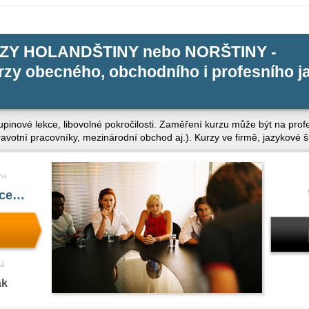
ZY HOLANDŠTINY nebo NORŠTINY -
zy obecného, obchodního i profesního j
kupinové lekce, libovolné pokročilosti. Zaměření kurzu může být na pro
zdravotní pracovníky, mezinárodní obchod aj.). Kurzy ve firmě, jazykové 
na
íce…
ná
ak