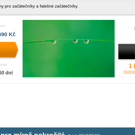
ny pro začátečníky a falešné začátečníky.
ena
690 Kč
1
ačíná
hodno
60 dní