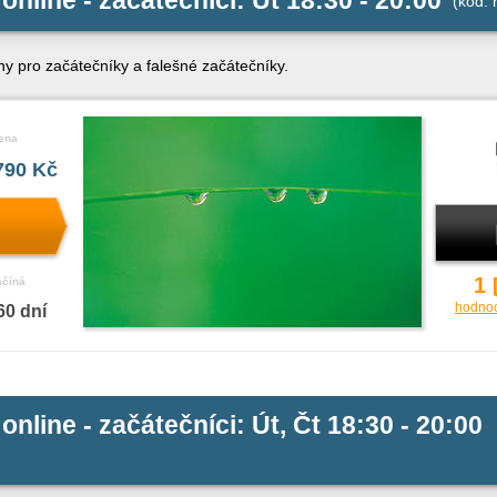
nline - začátečníci: Út 18:30 - 20:00
(kód: 
ny pro začátečníky a falešné začátečníky.
ena
790 Kč
1
ačíná
hodno
60 dní
nline - začátečníci: Út, Čt 18:30 - 20:00