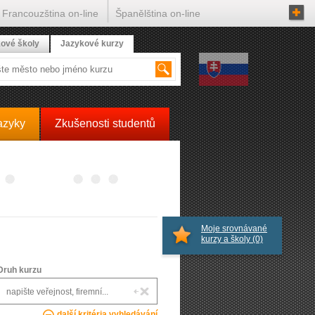
Francouzština on-line
Španělština on-line
ové školy
Jazykové kurzy
azyky
Zkušenosti studentů
Moje srovnávané
kurzy a školy
(0)
Druh kurzu
další kritéria vyhledávání