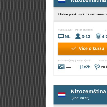
Nizozemština o
Online jazykový kurz nizozemšti
Vyuč. jazyk
Počet studentů
C
NL
3-13
4 
Více o kurzu
Rozsah výuky | Hodin týdně
Kurz z
—
| 1x2h
za 
Nizozemština o
(kód: nizz2)