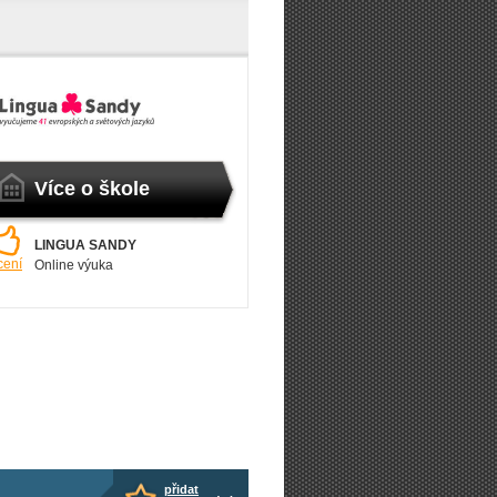
Více o škole
LINGUA SANDY
cení
Online výuka
přidat