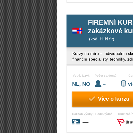
FIREMNÍ KUR
zakázkové kur
(kód: H+N fir)
Kurzy na míru – individuální i s
finanční specialisty, techniky, 
Vyuč. jazyk
Počet studentů
Ce
NL, NO
–
v
Více o kurzu
Rozsah výuky | Hodin týdně
Kurz začí
—
jin