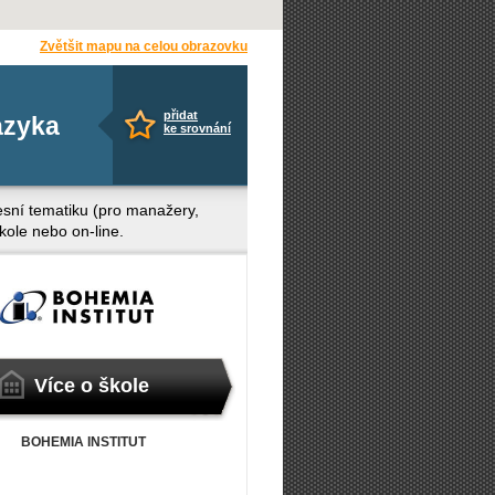
Zvětšit mapu na celou obrazovku
přidat
azyka
ke srovnání
fesní tematiku (pro manažery,
škole nebo on-line.
Více o škole
BOHEMIA INSTITUT