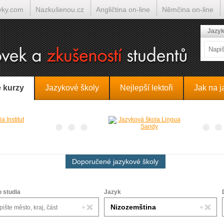
yky.com
Nazkušenou.cz
Angličtina on-line
Němčina on-line
lumočí.cz
Jazyk
 kurzy
Jazykové školy
Nejlepší lektoři
Jak na j
Doporučené jazykové školy
o studia
Jazyk