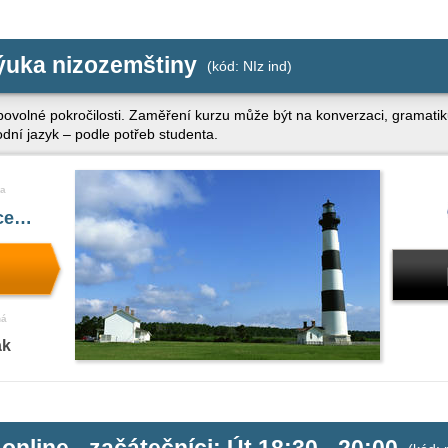
výuka nizozemštiny
(kód: NIz ind)
libovolné pokročilosti. Zaměření kurzu může být na konverzaci, gramati
odní jazyk – podle potřeb studenta.
a
íce…
ná
ak