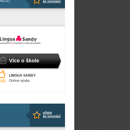
nizz1)
ke srovnání
Více o škole
LINGUA SANDY
cení
Online výuka
přidat
ke srovnání