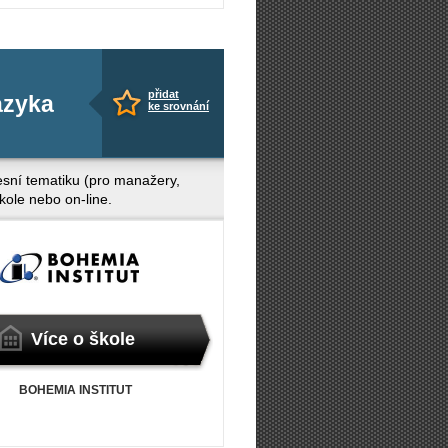
přidat
azyka
ke srovnání
fesní tematiku (pro manažery,
škole nebo on-line.
Více o škole
BOHEMIA INSTITUT