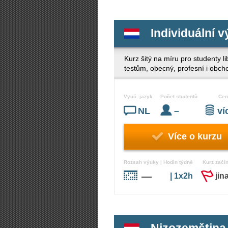
Individuální 
Kurz šitý na míru pro studenty 
testům, obecný, profesní i obch
Vyuč. jazyk
Počet studentů
Cen
NL
–
v
Více o kurzu
Rozsah výuky | Hodin týdně
Kurz začí
—
| 1x2h
jin