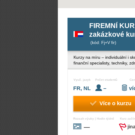
FIREMNÍ KUR
zakázkové kur
(kód: Fj+V fir)
Kurzy na míru – individuální i s
finanční specialisty, techniky, 
Vyuč. jazyk
Počet studentů
Ce
FR, NL
–
v
Více o kurzu
Rozsah výuky | Hodin týdně
Kurz začí
—
jin