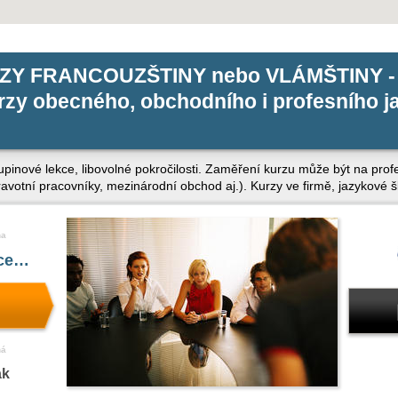
ZY FRANCOUZŠTINY nebo VLÁMŠTINY -
zy obecného, obchodního i profesního j
kupinové lekce, libovolné pokročilosti. Zaměření kurzu může být na pro
zdravotní pracovníky, mezinárodní obchod aj.). Kurzy ve firmě, jazykové 
na
íce…
ná
ak