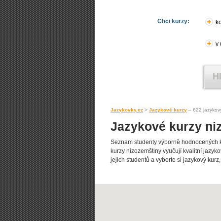
Chci kurzy:
ko
v
Jazykovky.cz
>
Jazykové kurzy
– 622 jazykov
Jazykové kurzy ni
Seznam studenty výborně hodnocených k
kurzy nizozemštiny vyučují kvalitní jazyko
jejich studentů a vyberte si jazykový kurz,