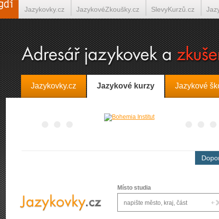
Jazykovky.cz
JazykovéZkoušky.cz
SlevyKurzů.cz
Jaz
Španělština on-line
Italština on-line
Tlumočení-Překlady.
Jazykovky.cz
Jazykové kurzy
Jazykové šk
Dopor
Místo studia