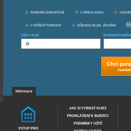
Chci kurzy:
konkrétní pokročilosti
s délkou kurzu
s konkr
v určitých hodinách
příprava na jaz. zkoušku
Váš e-mail
Kontaktní telefo
Informace
JAK SI VYBRAT KURZ
PROHLÁŠENÍ K INZERCI
PODMÍNKY UŽITÍ
VSTUP PRO