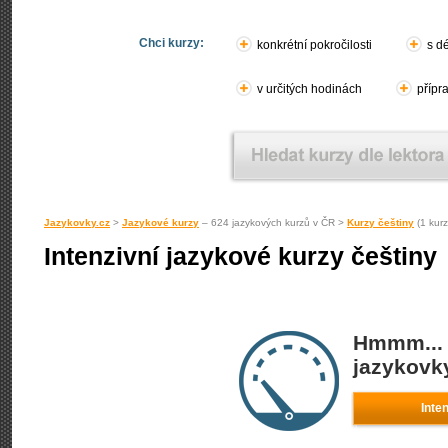
Chci kurzy:
konkrétní pokročilosti
s d
v určitých hodinách
přípr
Jazykovky.cz
>
Jazykové kurzy
– 624 jazykových kurzů v ČR >
Kurzy češtiny
(1 kur
Intenzivní jazykové kurzy češtiny
Hmmm... 
jazykovky
Inte