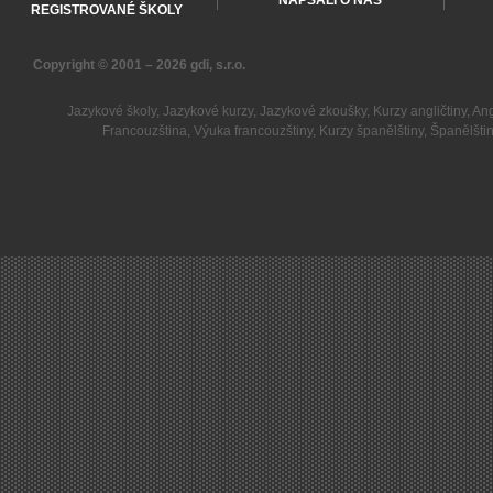
NAPSALI O NÁS
REGISTROVANÉ ŠKOLY
Copyright © 2001 – 2026
gdi, s.r.o.
Jazykové školy
,
Jazykové kurzy
,
Jazykové zkoušky
,
Kurzy angličtiny
,
Ang
Francouzština
,
Výuka francouzštiny
,
Kurzy španělštiny
,
Španělšti