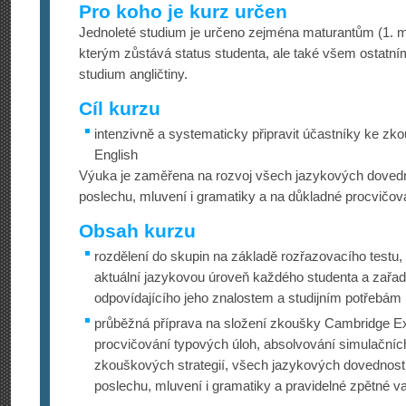
Pro koho je kurz určen
Jednoleté studium je určeno zejména maturantům (1. ma
kterým zůstává status studenta, ale také všem ostatn
studium angličtiny.
Cíl kurzu
intenzivně a systematicky připravit účastníky ke z
English
Výuka je zaměřena na rozvoj všech jazykových dovedno
poslechu, mluvení i gramatiky a na důkladné procvičov
Obsah kurzu
rozdělení do skupin na základě rozřazovacího testu,
aktuální jazykovou úroveň každého studenta a zařad
odpovídajícího jeho znalostem a studijním potřebám
průběžná příprava na složení zkoušky Cambridge 
procvičování typových úloh, absolvování simulačních
zkouškových strategií, všech jazykových dovedností:
poslechu, mluvení i gramatiky a pravidelné zpětné v