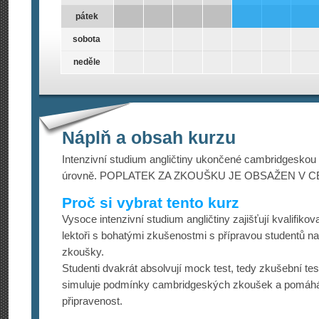
pátek
sobota
neděle
Náplň a obsah kurzu
Intenzivní studium angličtiny ukončené cambridgesko
úrovně. POPLATEK ZA ZKOUŠKU JE OBSAŽEN V 
Proč si vybrat tento kurz
Vysoce intenzivní studium angličtiny zajišťují kvalifikova
lektoři s bohatými zkušenostmi s přípravou studentů n
zkoušky.
Studenti dvakrát absolvují mock test, tedy zkušební tes
simuluje podmínky cambridgeských zkoušek a pomáhá o
připravenost.