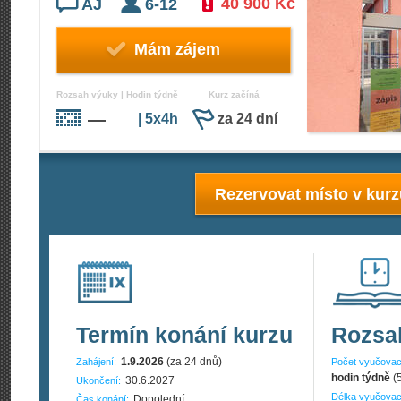
40 900 Kč
AJ
6-12
Mám zájem
Rozsah výuky | Hodin týdně
Kurz začíná
—
| 5x4h
za 24 dní
Rezervovat místo v kur
Termín konání kurzu
Rozsa
1.9.2026
(za 24 dnů)
Zahájení:
Počet vyučovac
hodin týdně
(
30.6.2027
Ukončení:
Délka vyučovac
Dopolední
Čas konání: