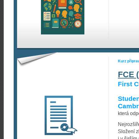
Kurz připra
FCE (
First C
Studen
Cambr
která odp
Nejrozšíř
Složení z
i v širší