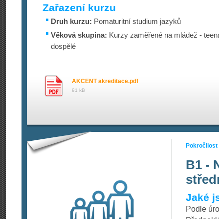
Zařazení kurzu
Druh kurzu:
Pomaturitní studium jazyků
Věková skupina:
Kurzy zaměřené na mládež - teena
dospělé
AKCENT akreditace.pdf
91 kB
Pokročilost
B1 - 
střed
Jaké j
Podle úro