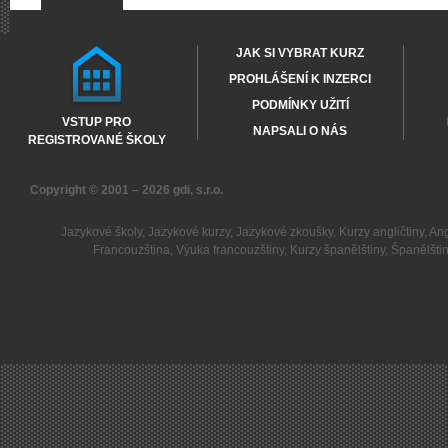
JAK SI VYBRAT KURZ
PROHLÁŠENÍ K INZERCI
PODMÍNKY UŽITÍ
VSTUP PRO
NAPSALI O NÁS
REGISTROVANÉ ŠKOLY
Copyright © 2001 – 2026
gdi, s.r.o.
Jazykové školy
,
Jazykové kurzy
,
Jazykové zkoušky
,
Kurzy angličtiny
,
Ang
Francouzština
,
Výuka francouzštiny
,
Kurzy španělštiny
,
Španělšti