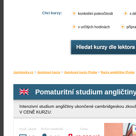
Chci kurzy:
konkrétní pokročilosti
s d
v určitých hodinách
přípr
Jazykovky.cz
>
Jazykové kurzy
>
Jazykové kurzy Praha
>
Kurzy angličtiny Praha
Pomaturitní studium angličtin
Intenzivní studium angličtiny ukončené cambridgeskou 
V CENĚ KURZU:
Vyuč. jazyk
Počet studentů
Cena