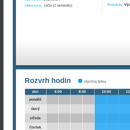
Výu
Periodicita:
roční (2 semestry)
Délka kurzu:
Rozvrh hodin
všechny týdny
den
6:00
8:00
10:00
12
pondělí
úterý
středa
čtvrtek