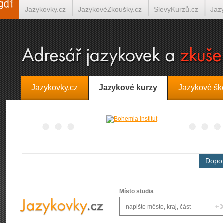
Jazykovky.cz
JazykovéZkoušky.cz
SlevyKurzů.cz
Jaz
Španělština on-line
Italština on-line
Tlumočení-Překlady.
Jazykovky.cz
Jazykové kurzy
Jazykové šk
Dopor
Místo studia