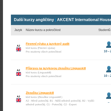
Další kurzy angličtiny
|
AKCENT International Hous
Jazyk
Název kurzu a pokročilost
Studentů
Firemní výuka a jazykový audit
AJ
kód kurzu (Firemní výuka)
10 – 
Pro studenty všech pokročilostí
Příprava na jazykovou zkoušku Linguaskill
AJ
kód kurzu (Linguaskill)
10 – 
Pro studenty všech pokročilostí
Zkouška Linguaskill
AJ
kód kurzu (Zkouška Linguaskill )
A2 - Mírně pokročilý, B1 - Nižší-středně pokročilý, B2 - Vyšší-
–
středně pokročilý, C1 - Pokročilý, C2 - Expert