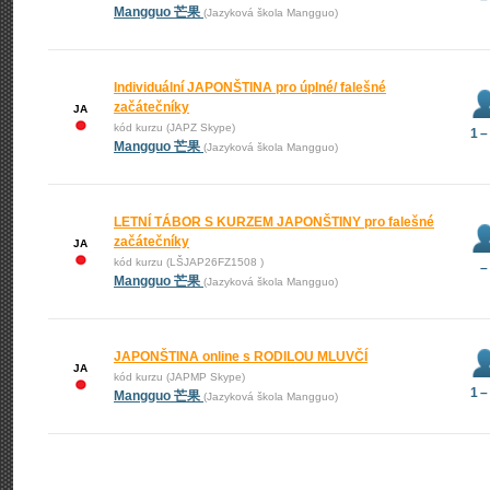
Mangguo 芒果
(Jazyková škola Mangguo)
Individuální JAPONŠTINA pro úplné/ falešné
začátečníky
JA
kód kurzu (JAPZ Skype)
1 –
Mangguo 芒果
(Jazyková škola Mangguo)
LETNÍ TÁBOR S KURZEM JAPONŠTINY pro falešné
začátečníky
JA
kód kurzu (LŠJAP26FZ1508 )
–
Mangguo 芒果
(Jazyková škola Mangguo)
JAPONŠTINA online s RODILOU MLUVČÍ
JA
kód kurzu (JAPMP Skype)
1 –
Mangguo 芒果
(Jazyková škola Mangguo)