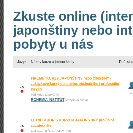
Zkuste online (inte
japonštiny nebo int
pobyty u nás
Jazyk
Název kurzu a jméno školy
Poč. stu
FIREMNÍ KURZY JAPONŠTINY nebo ČÍNŠTINY -
zakázkové kurzy obecného, obchodního i profesního
JA
jazyka
–
kód kurzu (Jap+Č fir)
BOHEMIA INSTITUT
(Jazyková škola)
LETNÍ TÁBOR S KURZEM JAPONŠTINY pro úplné
začátečníky
JA
kód kurzu (LŠJAP26ÚZ1508)
–