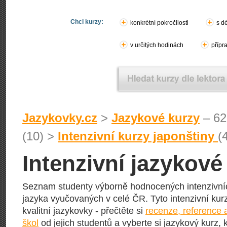
Chci kurzy:
konkrétní pokročilosti
s d
v určitých hodinách
přípr
Jazykovky.cz
>
Jazykové kurzy
– 62
(10) >
Intenzivní kurzy japonštiny
(
Intenzivní jazykové
Seznam studenty výborně hodnocených intenzivní
jazyka vyučovaných v celé ČR. Tyto intenzivní kurz
kvalitní jazykovky - přečtěte si
recenze, reference 
škol
od jejich studentů a vyberte si jazykový kurz, 