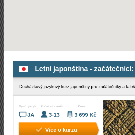
Letní japonština - začátečníci:
Docházkový jazykový kurz japonštiny pro začátečníky a fale
Vyuč. jazyk
Počet studentů
Cena
JA
3-13
3 699 Kč
Více o kurzu