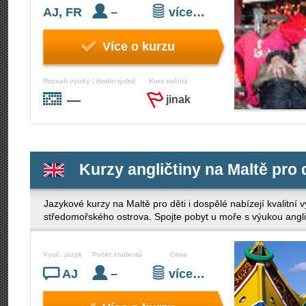
AJ, FR
–
více…
Více o kurzu
Rozsah výuky | Hodin týdně
Kurz začíná
—
jinak
Kurzy angličtiny na Maltě pro d
Jazykové kurzy na Maltě pro děti i dospělé nabízejí kvalitní
středomořského ostrova. Spojte pobyt u moře s výukou anglič
Vyuč. jazyk
Počet studentů
Cena
AJ
–
více…