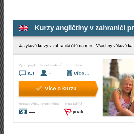
Kurzy angličtiny v zahraničí p
Jazykové kurzy v zahraničí šité na míru. Všechny věkové kate
Vyuč. jazyk
Počet studentů
Cena
AJ
–
více…
Více o kurzu
Rozsah výuky | Hodin týdně
Kurz začíná
—
jinak