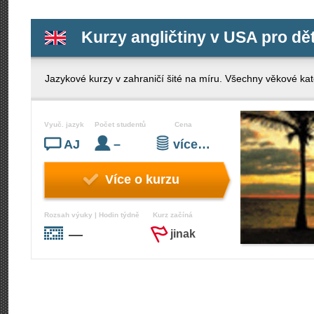
Kurzy angličtiny v USA pro dět
Jazykové kurzy v zahraničí šité na míru. Všechny věkové kate
Vyuč. jazyk
Počet studentů
Cena
AJ
–
více…
Více o kurzu
Rozsah výuky | Hodin týdně
Kurz začíná
—
jinak