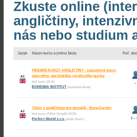
Zkuste online (inte
angličtiny, intenzi
nás nebo studium an
Jazyk
Název kurzu a jméno školy
Poč. stu
FIREMNÍ KURZY ANGLIČTINY - zakázkové kurzy
obecného, obchodního i profesního jazyka
AJ
kód kurzu (Aj fir)
–
BOHEMIA INSTITUT
(Jazyková škola)
Tábor s angličtinou pro dospělé - Benešovsko
AJ
kód kurzu (Tábor Dospělí 2026)
1 –
Perfect World s.r.o.
(Sídlo Plzeň )