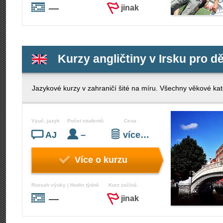
—
jinak
Kurzy angličtiny v Irsku pro dě
Jazykové kurzy v zahraničí šité na míru. Všechny věkové kate
Vyuč. jazyk
Počet studentů
Cena
AJ
–
více…
Více o kurzu
Rozsah výuky | Hodin týdně
Kurz začíná
—
jinak