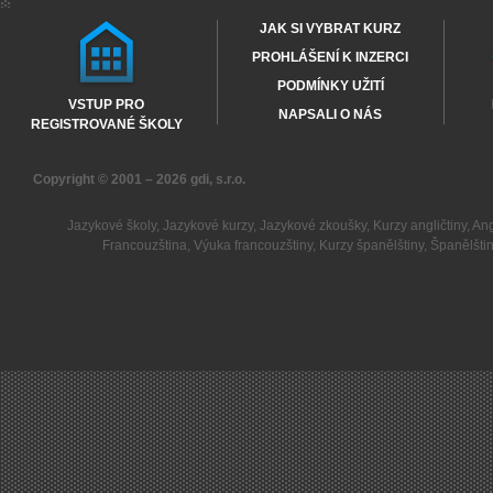
JAK SI VYBRAT KURZ
PROHLÁŠENÍ K INZERCI
PODMÍNKY UŽITÍ
VSTUP PRO
NAPSALI O NÁS
REGISTROVANÉ ŠKOLY
Copyright © 2001 – 2026
gdi, s.r.o.
Jazykové školy
,
Jazykové kurzy
,
Jazykové zkoušky
,
Kurzy angličtiny
,
Ang
Francouzština
,
Výuka francouzštiny
,
Kurzy španělštiny
,
Španělšti