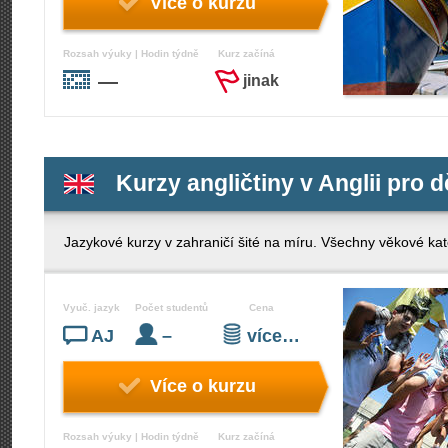
Více o kurzu
Rozsah výuky | Hodin týdně
Kurz začíná
—
jinak
Kurzy angličtiny v Anglii pro d
Jazykové kurzy v zahraničí šité na míru. Všechny věkové kate
Vyuč. jazyk
Počet studentů
Cena
AJ
–
více…
Více o kurzu
Rozsah výuky | Hodin týdně
Kurz začíná