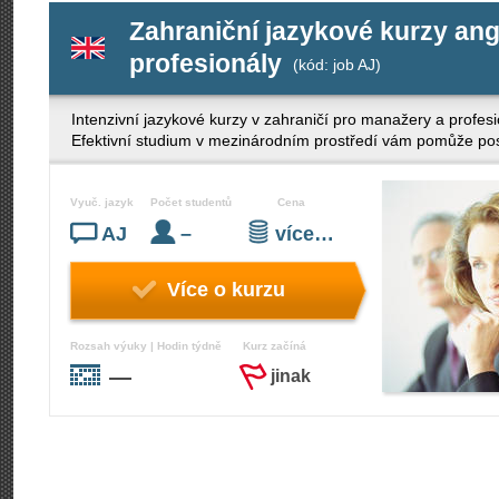
Zahraniční jazykové kurzy ang
profesionály
(kód: job AJ)
Intenzivní jazykové kurzy v zahraničí pro manažery a profe
Efektivní studium v mezinárodním prostředí vám pomůže posíl
Vyuč. jazyk
Počet studentů
Cena
AJ
–
více…
Více o kurzu
Rozsah výuky | Hodin týdně
Kurz začíná
—
jinak