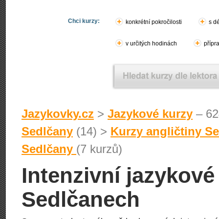
Chci kurzy:
konkrétní pokročilosti
s d
v určitých hodinách
přípr
Jazykovky.cz
>
Jazykové kurzy
– 62
Sedlčany
(14) >
Kurzy angličtiny S
Sedlčany
(7 kurzů)
Intenzivní jazykové
Sedlčanech