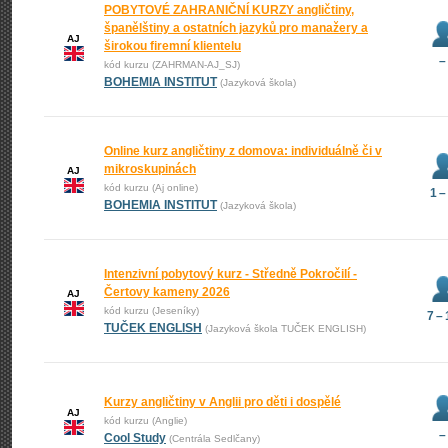
POBYTOVÉ ZAHRANIČNÍ KURZY angličtiny,
španělštiny a ostatních jazyků pro manažery a
AJ
širokou firemní klientelu
–
kód kurzu (ZAHRMAN-AJ_SJ)
BOHEMIA INSTITUT
(Jazyková škola)
Online kurz angličtiny z domova: individuálně či v
mikroskupinách
AJ
kód kurzu (Aj online)
1 –
BOHEMIA INSTITUT
(Jazyková škola)
Intenzivní pobytový kurz - Středně Pokročilí -
Čertovy kameny 2026
AJ
kód kurzu (Jeseníky)
7 –
TUČEK ENGLISH
(Jazyková škola TUČEK ENGLISH)
Kurzy angličtiny v Anglii pro děti i dospělé
AJ
kód kurzu (Anglie)
–
Cool Study
(Centrála Sedlčany)