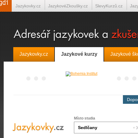
Jazykovky.cz
JazykovéZkoušky.cz
SlevyKurzů.cz
Jaz
Španělština on-line
Italština on-line
Tlumočení-Překlady.
Jazykovky.cz
Jazykové kurzy
Jazykové šk
Dopor
Místo studia