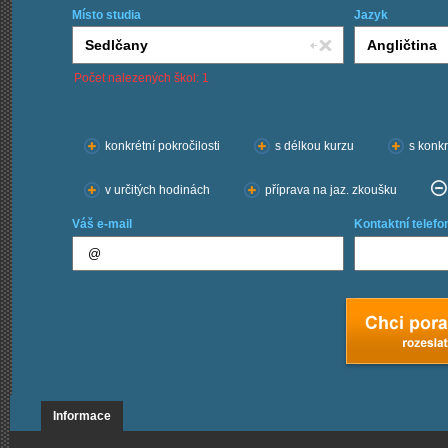
Místo studia
Jazyk
Počet nalezených škol: 1
Chci kurzy:
konkrétní pokročilosti
s délkou kurzu
s konkr
v určitých hodinách
příprava na jaz. zkoušku
Váš e-mail
Kontaktní telefo
Informace