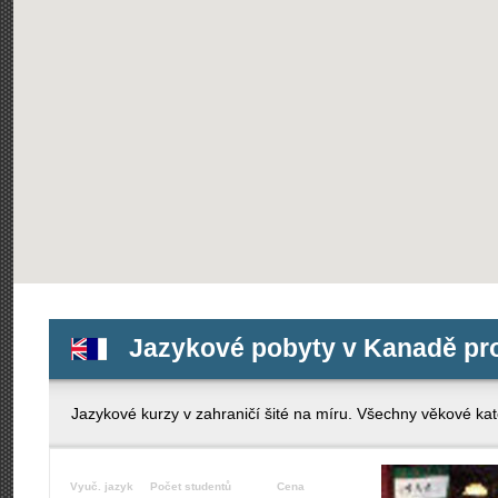
Jazykové pobyty v Kanadě pro 
Jazykové kurzy v zahraničí šité na míru. Všechny věkové kate
Vyuč. jazyk
Počet studentů
Cena