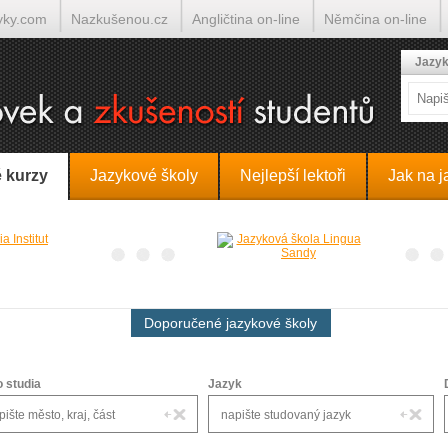
yky.com
Nazkušenou.cz
Angličtina on-line
Němčina on-line
lumočí.cz
Jazyk
 kurzy
Jazykové školy
Nejlepší lektoři
Jak na j
Doporučené jazykové školy
o studia
Jazyk