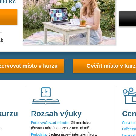
990 Kč
ná
ak
ervovat místo v kurzu
Ověřit místo v kur
kurzu
Rozsah výuky
Cen
24 minilekcí
Počet vyučovacích hodin:
Cena kur
(časová náročnost cca 2 hod. týdně)
ze
Počet stu
Jednorázový intenzivní kurz
Periodicita:
Cena zah