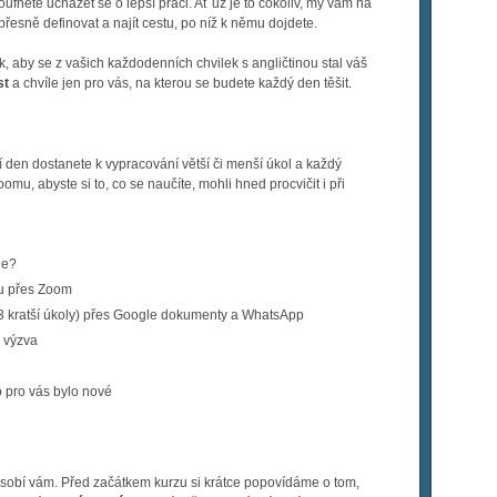
fnete ucházet se o lepší práci. Ať už je to cokoliv, my vám na
řesně definovat a najít cestu, po níž k němu dojdete.
, aby se z vašich každodenních chvilek s angličtinou stal váš
st
a chvíle jen pro vás, na kterou se budete každý den těšit.
í den dostanete k vypracování větší či menší úkol a každý
omu, abyste si to, co se naučíte, mohli hned procvičit i při
ne?
ou přes Zoom
a 3 kratší úkoly) přes Google dokumenty a WhatsApp
 výzva
o pro vás bylo nové
u
ůsobí vám. Před začátkem kurzu si krátce popovídáme o tom,