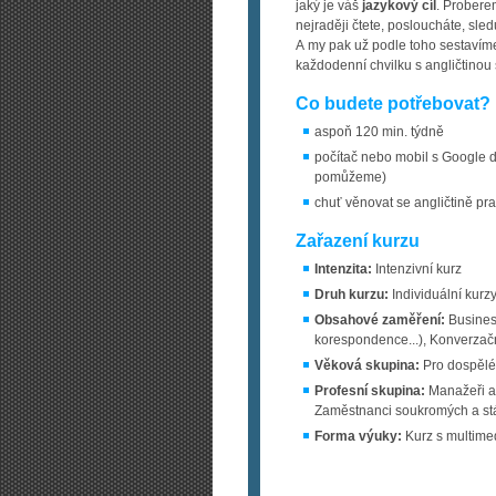
jaký je váš
jazykový cíl
. Probere
nejraději čtete, posloucháte, sle
A my pak už podle toho sestavíme
každodenní chvilku s angličtinou 
Co budete potřebovat?
aspoň 120 min. týdně
počítač nebo mobil s Google d
pomůžeme)
chuť věnovat se angličtině pr
Zařazení kurzu
Intenzita:
Intenzivní kurz
Druh kurzu:
Individuální kurzy
Obsahové zaměření:
Busines
korespondence...), Konverzačn
Věková skupina:
Pro dospělé
Profesní skupina:
Manažeři a 
Zaměstnanci soukromých a stá
Forma výuky:
Kurz s multimed