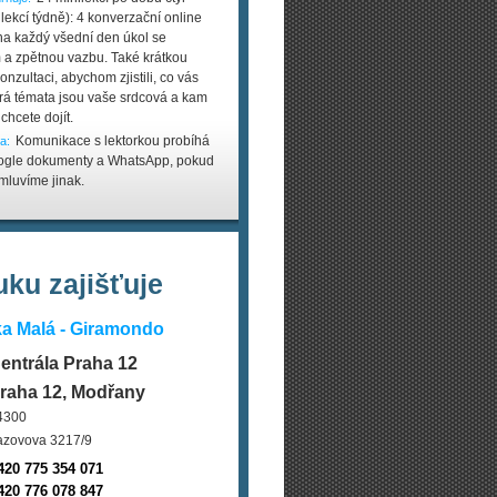
 lekcí týdně): 4 konverzační online
na každý všední den úkol se
 a zpětnou vazbu. Také krátkou
onzultaci, abychom zjistili, co vás
erá témata jsou vaše srdcová a kam
chcete dojít.
Komunikace s lektorkou probíhá
a:
ogle dokumenty a WhatsApp, pokud
mluvíme jinak.
ku zajišťuje
a Malá - Giramondo
entrála Praha 12
raha 12, Modřany
4300
azovova 3217/9
420 775 354 071
420 776 078 847