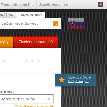
Francouzština on-line
Španělština on-line
ové školy
Jazykové kurzy
azyky
Zkušenosti studentů
Moje srovnávané
kurzy a školy
(0)
Druh kurzu
další kritéria vyhledávání