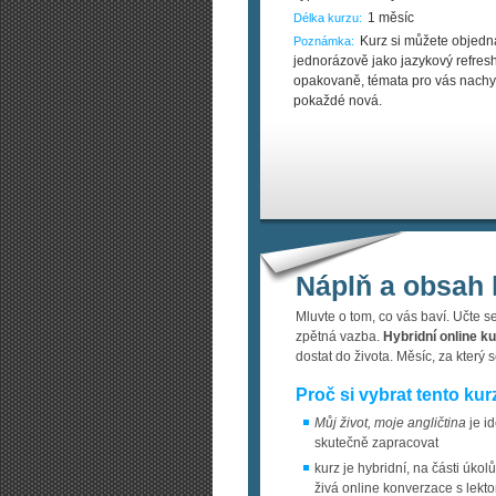
1 měsíc
Délka kurzu:
Kurz si můžete objedn
Poznámka:
jednorázově jako jazykový refresh
opakovaně, témata pro vás nach
pokaždé nová.
Náplň a obsah 
Mluvte o tom, co vás baví. Učte s
zpětná vazba.
Hybridní online k
dostat do života. Měsíc, za který 
Proč si vybrat tento kur
Můj život, moje angličtina
je id
skutečně zapracovat
kurz je hybridní, na části úko
živá online konverzace s lekt