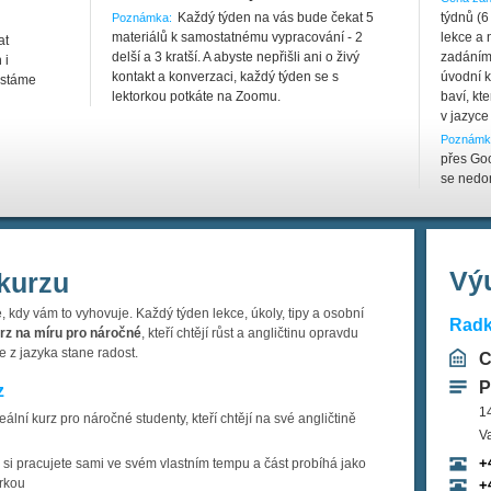
Každý týden na vás bude čekat 5
týdnů (6
Poznámka:
materiálů k samostatnému vypracování - 2
lekce a 
at
delší a 3 kratší. A abyste nepřišli ani o živý
zadáním
 i
kontakt a konverzaci, každý týden se s
úvodní k
ystáme
lektorkou potkáte na Zoomu.
baví, kt
v jazyce 
Poznámk
přes Go
se nedo
Výu
kurzu
e, kdy vám to vyhovuje. Každý týden lekce, úkoly, tipy a osobní
Radk
urz na míru pro náročné
, kteří chtějí růst a angličtinu opravdu
se z jazyka stane radost.
C
P
z
1
eální kurz pro náročné studenty, kteří chtějí na své angličtině
V
+
lů si pracujete sami ve svém vlastním tempu a část probíhá jako
orkou
+