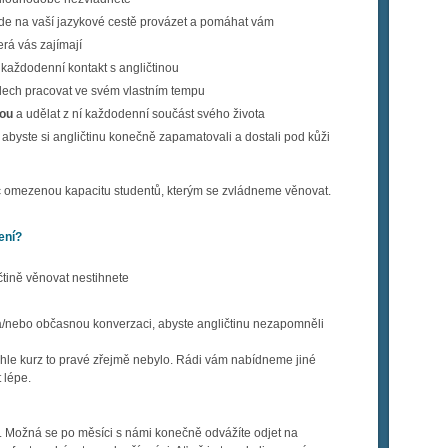
e na vaší jazykové cestě provázet a pomáhat vám
rá vás zajímají
každodenní kontakt s angličtinou
lech pracovat ve svém vlastním tempu
nou
a udělat z ní každodenní součást svého života
, abyste si angličtinu konečně zapamatovali a dostali pod kůži
 omezenou kapacitu studentů, kterým se zvládneme věnovat.
ení?
čtině věnovat nestihnete
a/nebo občasnou konverzaci, abyste angličtinu nezapomněli
hle kurz to pravé zřejmě nebylo. Rádi vám nabídneme jiné
 lépe.
ás. Možná se po měsíci s námi konečně odvážíte odjet na