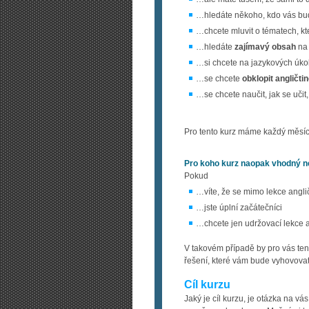
…hledáte někoho, kdo vás bud
…chcete mluvit o tématech, kte
…hledáte
zajímavý obsah
na 
…si chcete na jazykových úko
…se chcete
obklopit angličti
…se chcete naučit, jak se učit
Pro tento kurz máme každý měsíc
Pro koho kurz naopak vhodný n
Pokud
…víte, že se mimo lekce angli
…jste úplní začátečníci
…chcete jen udržovací lekce 
V takovém případě by pro vás ten
řešení, které vám bude vyhovovat
Cíl kurzu
Jaký je cíl kurzu, je otázka na v