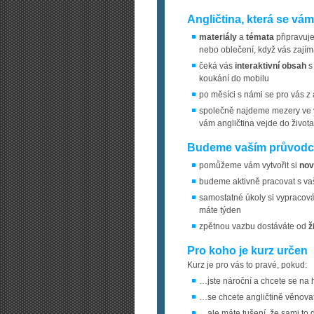
Angličtina, která se vám
materiály
a
témata
připravu
nebo oblečení, když vás zajím
čeká vás
interaktivní obsah
s 
koukání do mobilu
po měsíci s námi se pro vás z
společně najdeme mezery ve va
vám angličtina vejde do života
Budeme vaším průvod
pomůžeme vám vytvořit si
nov
budeme aktivně pracovat s vaš
samostatné úkoly si vypracová
máte týden
zpětnou vazbu dostáváte od
ž
Pro koho je kurz určen
Kurz je pro vás to pravé, pokud:
…jste nároční a chcete se na 
…se chcete angličtině věnova
…ale máte tušení, že sami to