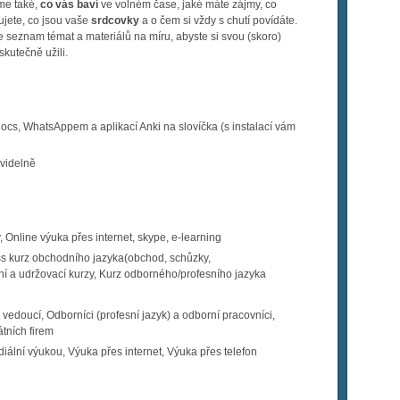
me také,
co vás baví
ve volném čase, jaké máte zájmy, co
dujete, co jsou vaše
srdcovky
a o čem si vždy s chutí povídáte.
 seznam témat a materiálů na míru, abyste si svou (skoro)
skutečně užili.
ocs, WhatsAppem a aplikací Anki na slovíčka (s instalací vám
avidelně
, Online výuka přes internet, skype, e-learning
s kurz obchodního jazyka(obchod, schůzky,
í a udržovací kurzy, Kurz odborného/profesního jazyka
vedoucí, Odborníci (profesní jazyk) a odborní pracovníci,
tních firem
iální výukou, Výuka přes internet, Výuka přes telefon