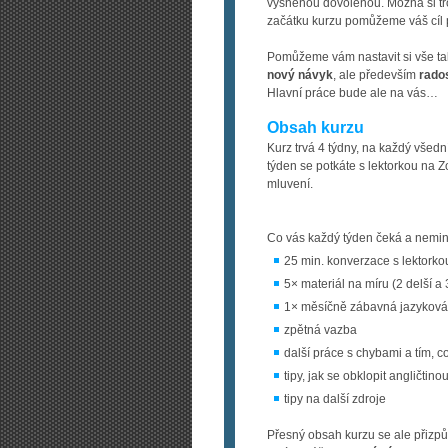
vysněnou dovolenou. Možná si trou
začátku kurzu pomůžeme váš cíl p
Pomůžeme vám nastavit si vše tak
nový návyk
, ale především
rado
Hlavní práce bude ale na vás…
Obsah kurzu
Kurz trvá 4 týdny, na každý všedn
týden se potkáte s lektorkou na Zo
mluvení.
Co vás každý týden čeká a nemi
25 min. konverzace s lektork
5× materiál na míru (2 delší 
1× měsíčně zábavná jazyková
zpětná vazba
další práce s chybami a tím, c
tipy, jak se obklopit angličtino
tipy na další zdroje
Přesný obsah kurzu se ale přizp