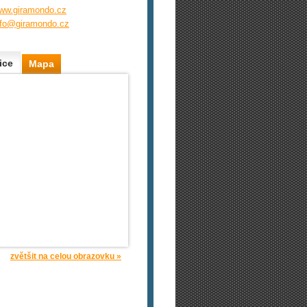
ww.giramondo.cz
nfo@giramondo.cz
ice
Mapa
zvětšit na celou obrazovku »