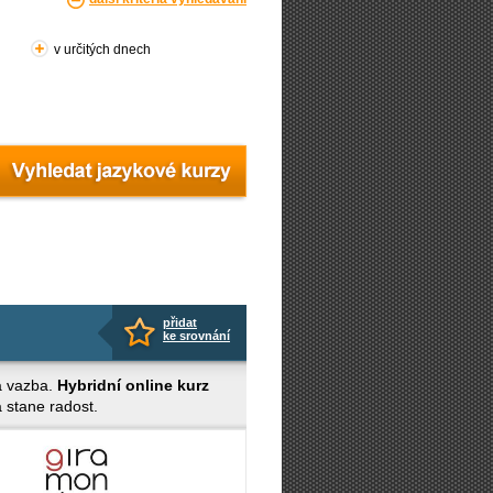
v určitých dnech
přidat
ke srovnání
ná vazba.
Hybridní online kurz
a stane radost.