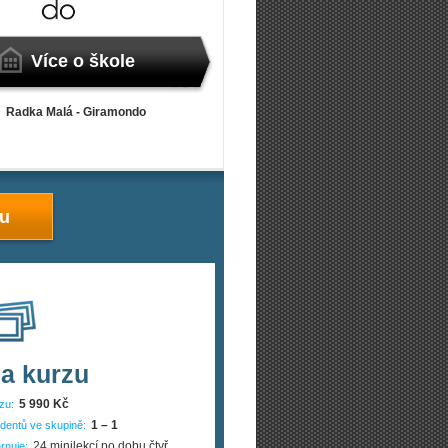
Více o škole
Radka Malá - Giramondo
zu
a kurzu
5 990 Kč
zu:
1 – 1
dentů ve skupině:
24 minilekcí po dobu čtyř
rnuje: