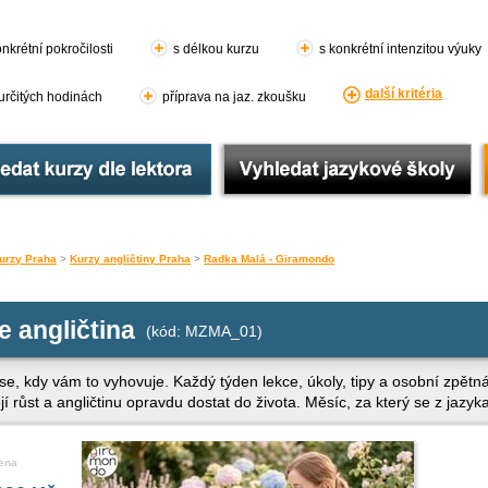
nkrétní pokročilosti
s délkou kurzu
s konkrétní intenzitou výuky
další kritéria
 určitých hodinách
příprava na jaz. zkoušku
urzy Praha
>
Kurzy angličtiny Praha
>
Radka Malá - Giramondo
e angličtina
(kód: MZMA_01)
 se, kdy vám to vyhovuje. Každý týden lekce, úkoly, tipy a osobní zpět
tějí růst a angličtinu opravdu dostat do života. Měsíc, za který se z jazyk
ena