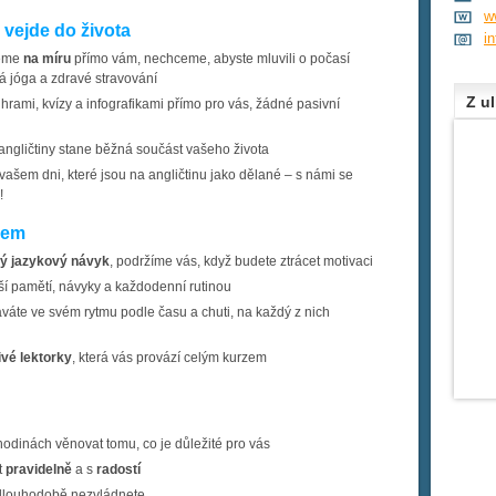
w
 vejde do života
i
jeme
na míru
přímo vám, nechceme, abyste mluvili o počasí
á jóga a zdravé stravování
Z ul
hrami, kvízy a infografikami přímo pro vás, žádné pasivní
 angličtiny stane běžná součást vašeho života
šem dni, které jsou na angličtinu jako dělané – s námi se
!
cem
ý jazykový návyk
, podržíme vás, když budete ztrácet motivaci
í pamětí, návyky a každodenní rutinou
váte ve svém rytmu podle času a chuti, na každý z nich
ivé lektorky
, která vás provází celým kurzem
hodinách věnovat tomu, co je důležité pro vás
t
pravidelně
a s
radostí
 dlouhodobě nezvládnete