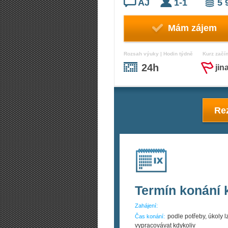
AJ
1-1
5 
Mám zájem
Rozsah výuky | Hodin týdně
Kurz začí
24h
jin
Rez
Termín konání 
Zahájení:
podle potřeby, úkoly l
Čas konání:
vypracovávat kdykoliv