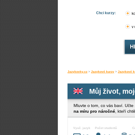
Chci kurzy:
ko
v
Jazykovky.cz
>
Jazykové kurzy
>
Jazykové k
Můj život, moj
Mluvte o tom, co vás baví. Učte
na míru pro náročné
, kteří ch
Vyuč. jazyk
Počet studentů
C