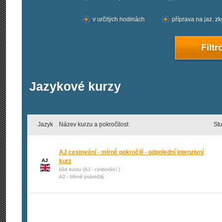
v určitých hodinách
příprava na jaz. z
Jazykové kurzy
Jazyk
Název kurzu a pokročilost
St
AJ cestování - mírně pokročilí - odpolední intenzivní
AJ
kurz
kód kurzu (AJ - cestování )
A2 - Mírně pokročilý