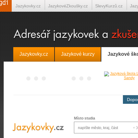
Jazykovky.cz
JazykovéZkoušky.cz
SlevyKurzů.cz
Jaz
Španělština on-line
Italština on-line
Tlumočení-Překlady.
Jazykovky.cz
Jazykové kurzy
Jazykové šk
Dopor
Místo studia