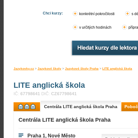
Chci kurzy:
konkrétní pokročilosti
s d
v určitých hodinách
přípr
Jazykovky.cz
>
Jazykové školy
>
Jazykové školy Praha
>
LITE anglická škola
LITE anglická škola
IČ:
67798641
DIČ:
CZ67798641
Centrála LITE anglická škola Praha
Poboč
Centrála LITE anglická škola Praha
Praha 1, Nové Město