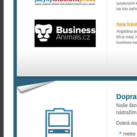
jazykových k
na Vás začne 
Hana Šrámkov
Angličtina 
trh je malý,
business mee
Dopra
Naše ško
nádražím
Dobrá dop
metro