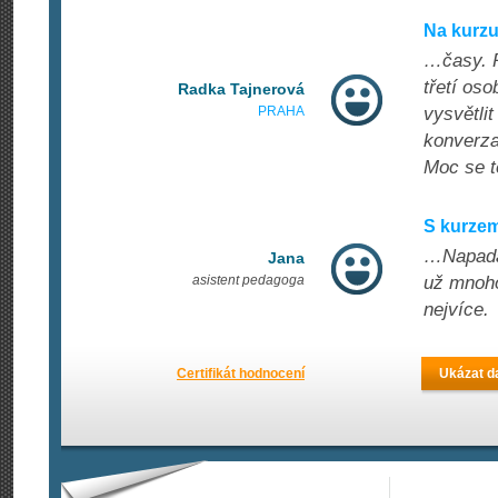
Na kurzu
…časy. P
třetí oso
Radka Tajnerová
PRAHA
vysvětlit
konverzac
Moc se t
S kurzem
…Napadaj
Jana
asistent pedagoga
už mnoho
nejvíce.
Certifikát hodnocení
Ukázat da