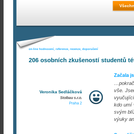
Všechn
on-line hodnocení, reference, recenze, doporučení
206
osobních zkušeností studentů té
Začala j
…pokračo
vše. Jse
Veronika Sedláčková
vyučujíc
Stolbau s.r.o.
Praha 2
kdo umí v
svým blí
výuky an