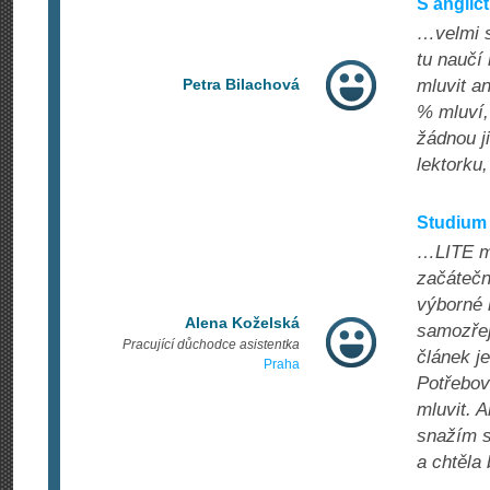
S anglič
…velmi s
tu naučí
Petra Bilachová
mluvit a
% mluví,
žádnou j
lektorku,
Studium 
…LITE mě
začátečn
výborné 
Alena Koželská
samozřej
Pracující důchodce asistentka
článek j
Praha
Potřebov
mluvit. 
snažím s
a chtěla