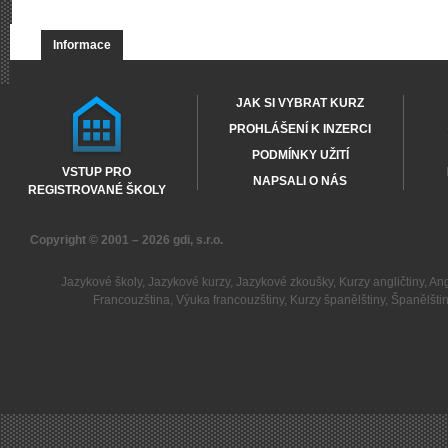
Informace
JAK SI VYBRAT KURZ
PROHLÁŠENÍ K INZERCI
PODMÍNKY UŽITÍ
VSTUP PRO
NAPSALI O NÁS
REGISTROVANÉ ŠKOLY
Copyright © 2001 – 2026
gdi, s.r.o.
Jazykové školy
,
Jazykové kurzy
,
Jazykové zkoušky
,
Kurzy angličtiny
,
Ang
Francouzština
,
Výuka francouzštiny
,
Kurzy španělštiny
,
Španělšti