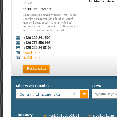
Pohled z ulice
11000
Opletalova 1626/36
Naše škola se nachází v centru Prahy, mezi
Hlavním a Masarykovým nádražím. Dobrá
dopravní dostupnost: metro B - Náměstí
Rebubliky, Metro C- Hlavní nádraží, tramvaje č.
9, 26, 5 - zastávka Hlavní nádraží
+420 222 241 500
+420 775 556 996
+420 222 24 66 05
www.lite.cz
lite@lite.cz
Poslat vzkaz
Místo výuky / pobočka
Jazyk
Centrála LITE anglická
vyberte jazyk v
škola Praha
Chci kurzy:
konkrétní pokročilosti
s délkou kurzu