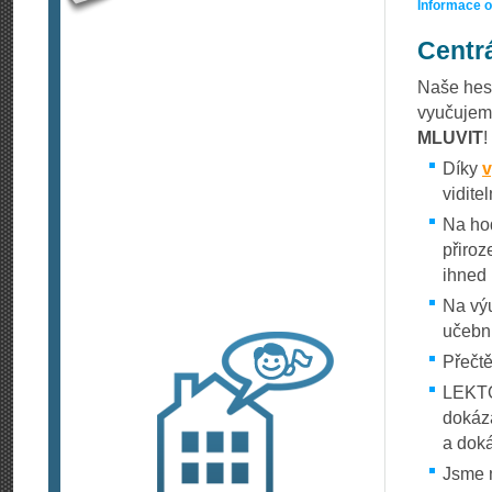
Informace 
Centrá
Naše hesl
vyučujem
MLUVIT
!
Díky
v
vidite
Na ho
přiro
ihned 
Na výu
učebni
Přečtě
LEKTOŘ
dokáza
a doká
Jsme n