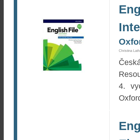
Eng
Int
Oxfo
Christina Lat
Česká
Resou
4. vy
Oxfor
Eng