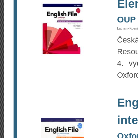
Ele
OUP
Latham-Koeni
Česká
Reso
4. vy
Oxfor
Eng
int
Oxfo