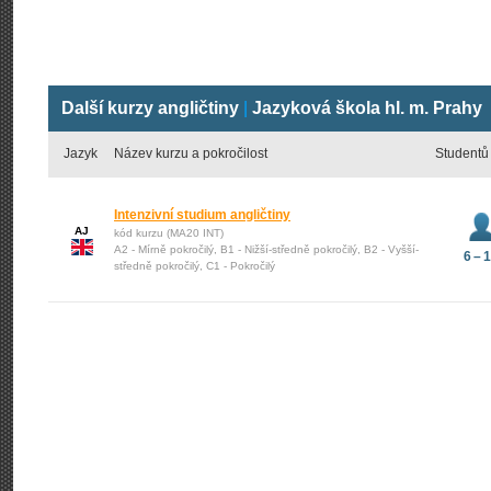
Další kurzy angličtiny
|
Jazyková škola hl. m. Prahy
Jazyk
Název kurzu a pokročilost
Studentů
Intenzivní studium angličtiny
AJ
kód kurzu (MA20 INT)
A2 - Mírně pokročilý, B1 - Nižší-středně pokročilý, B2 - Vyšší-
6 – 
středně pokročilý, C1 - Pokročilý