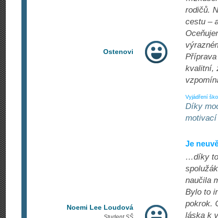
rodičů. 
cestu – 
Oceňujeme
výrazném
Ostenovi
Příprava
kvalitní,
vzpomína
Vyjádření ško
Díky moc
motivací 
Je neuvě
…díky to
spolužáků
naučila m
Bylo to i
pokrok. 
Noemi Lee Loudová
láska k v
Student SŠ