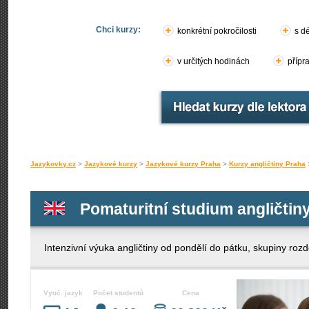
Chci kurzy:
konkrétní pokročilosti
s d
v určitých hodinách
přípr
Jazykovky.cz
>
Jazykové kurzy
>
Jazykové kurzy Praha
>
Kurzy angličtiny Praha
Pomaturitní studium angličtin
Intenzivní výuka angličtiny od pondělí do pátku, skupiny rozd
Vyuč. jazyk
Počet studentů
Cena