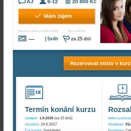
AJ
6-12
20 800 Kč
Mám zájem
Rozsah výuky | Hodin týdně
Kurz začíná
—
| 5x4h
za 25 dní
Rezervovat místo v kur
Termín konání kurzu
Rozsa
1.9.2026
(za 25 dnů)
Zahájení:
Délka vyučovac
24.6.2027
Výu
Ukončení:
Periodicita:
Dopolední
Cel
Čas konání:
Poznámka: