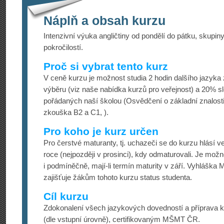
Náplň a obsah kurzu
Intenzivní výuka angličtiny od pondělí do pátku, skupin
pokročilostí.
Proč si vybrat tento kurz
V ceně kurzu je možnost studia 2 hodin dalšího jazyka
výběru (viz naše nabídka kurzů pro veřejnost) a 20% 
pořádaných naší školou (Osvědčení o základní znalosti
zkouška B2 a C1, ).
Pro koho je kurz určen
Pro čerstvé maturanty, tj. uchazeči se do kurzu hlásí 
roce (nejpozději v prosinci), kdy odmaturovali. Je možné
i podmíněčně, mají-li termín maturity v září. Vyhlášk
zajišťuje žákům tohoto kurzu status studenta.
Cíl kurzu
Zdokonalení všech jazykových dovedností a příprava
(dle vstupní úrovně), certifikovaným MŠMT ČR.