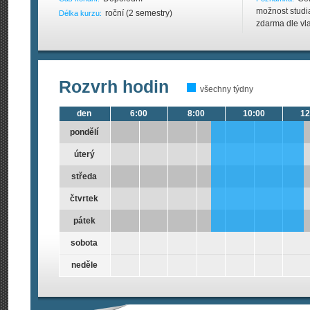
možnost studi
roční (2 semestry)
Délka kurzu:
zdarma dle vla
Rozvrh hodin
všechny týdny
den
6:00
8:00
10:00
12
pondělí
úterý
středa
čtvrtek
pátek
sobota
neděle