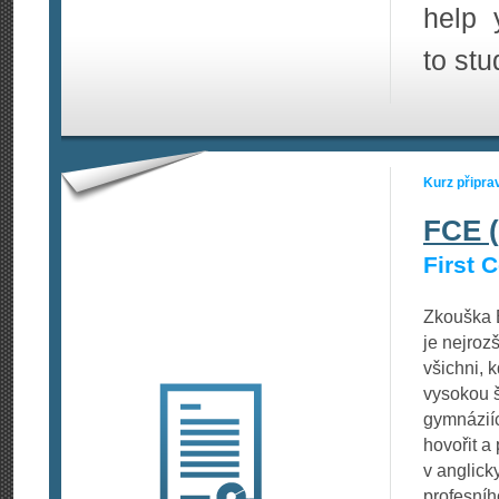
help 
to stu
Kurz připra
FCE (
First C
Zkouška B
je nejroz
všichni, k
vysokou š
gymnáziíc
hovořit a
v anglick
profesníh