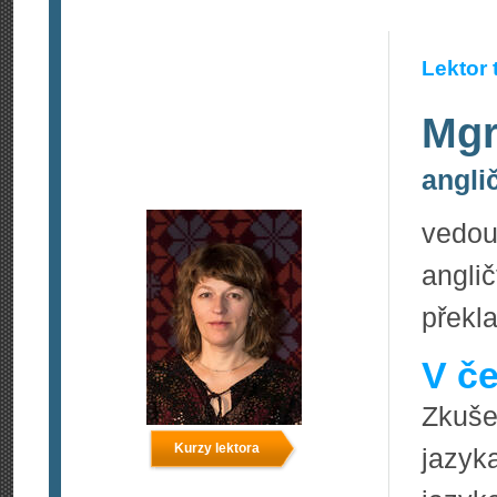
Lektor 
Mgr
angli
vedou
anglič
překla
V če
Zkuš
Kurzy lektora
jazy