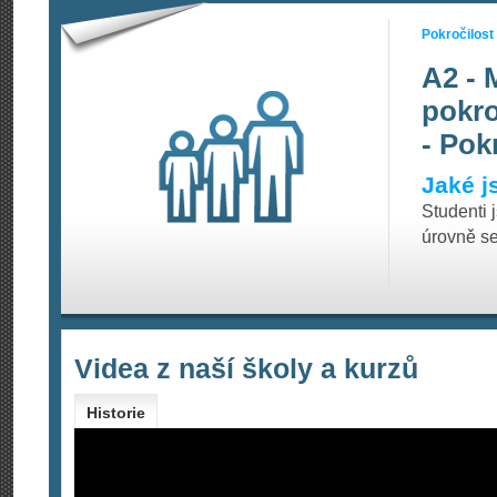
Pokročilost
A2 - 
pokro
- Pok
Jaké j
Studenti 
úrovně se
Videa z naší školy a kurzů
Historie