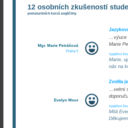
12 osobních zkušeností stud
pomaturitních kurzů angličtiny
Jazykov
…výuce a
Marie Pe
Mgr. Marie Petrášová
Praha 5
Vyjádření ško
Marie, u
nás na k
Zvolila j
…velmi s
doporuču
Evelyn Mour
Vyjádření ško
Milá Eve
Děkujem