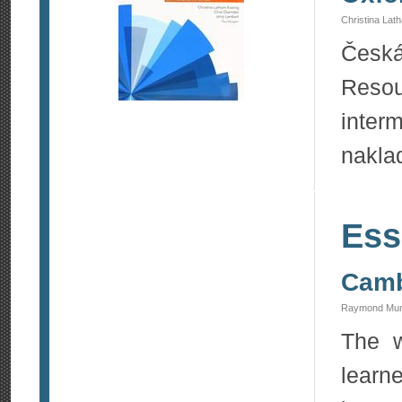
Christina Lat
Česká
Reso
inter
naklad
Ess
Camb
Raymond Murp
The w
learn