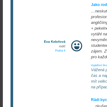
Jako rod
…neskut
profesio
angličti
+ pekeln
vytáhl n
nevyměni
Eva Kebrlová
studentem
rodič
Praha 4
zájem. Zv
pro každ
Vyjádření ško
Vážená p
čas a na
mít velk
na přípa
Rádi byc
…zkušeno