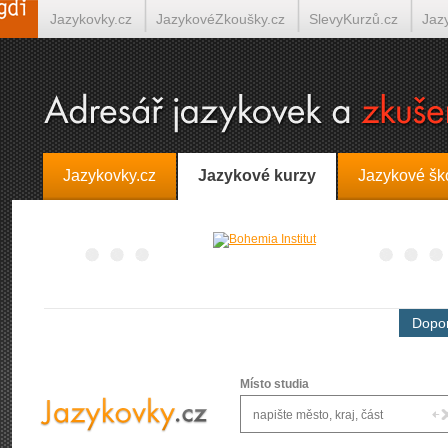
Jazykovky.cz
JazykovéZkoušky.cz
SlevyKurzů.cz
Jaz
Španělština on-line
Italština on-line
Tlumočení-Překlady.
Jazykovky.cz
Jazykové kurzy
Jazykové šk
Dopor
Místo studia