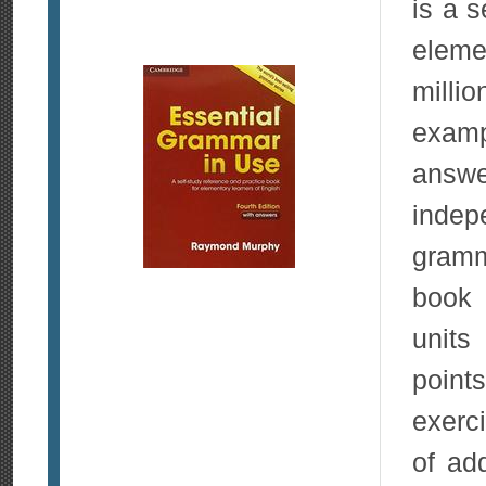
is a s
eleme
millio
exam
answe
indep
gramm
book 
units
point
exerci
of ad