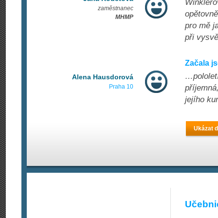
Winklero
zaměstnanec
opětovně 
MHMP
pro mě ja
při vysvě
Začala j
…pololetí
Alena Hausdorová
Praha 10
příjemná,
jejího ku
Ukázat d
Učebnic