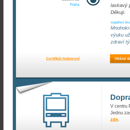
Praha
laskavý 
Děkuji.
Vyjádření ško
Mnohokrá
výuku už
zdraví t
Certifikát hodnocení
Ukázat da
Dopr
V centru 
Jednu zas
zde
.