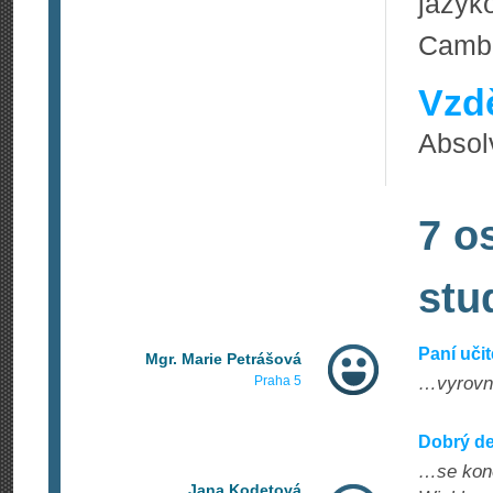
jazy
Cambr
Vzdě
Absol
7 o
stu
Paní uči
Mgr. Marie Petrášová
Praha 5
…vyrovna
Dobrý de
…se kone
Jana Kodetová