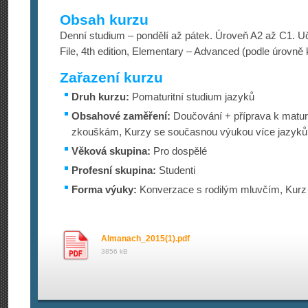
Obsah kurzu
Denní studium – pondělí až pátek. Úroveň A2 až C1. U
File, 4th edition, Elementary – Advanced (podle úrovně 
Zařazení kurzu
Druh kurzu:
Pomaturitní studium jazyků
Obsahové zaměření:
Doučování + příprava k maturi
zkouškám, Kurzy se současnou výukou více jazyků
Věková skupina:
Pro dospělé
Profesní skupina:
Studenti
Forma výuky:
Konverzace s rodilým mluvčím, Kurz 
Almanach_2015(1).pdf
3856 kB