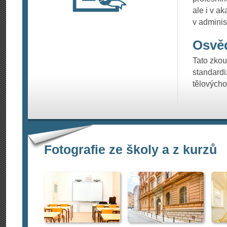
ale i v a
v adminis
Osvěd
Tato zkou
standard
tělových
Fotografie ze školy a z kurzů