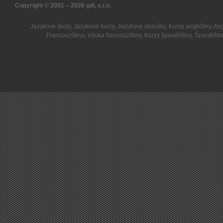
Copyright © 2001 – 2026
gdi, s.r.o.
Jazykové školy
,
Jazykové kurzy
,
Jazykové zkoušky
,
Kurzy angličtiny
,
Ang
Francouzština
,
Výuka francouzštiny
,
Kurzy španělštiny
,
Španělšti