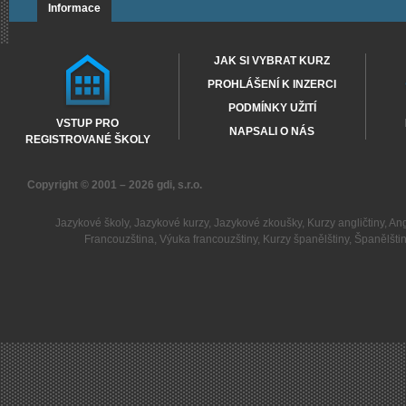
Informace
JAK SI VYBRAT KURZ
PROHLÁŠENÍ K INZERCI
PODMÍNKY UŽITÍ
VSTUP PRO
NAPSALI O NÁS
REGISTROVANÉ ŠKOLY
Copyright © 2001 – 2026
gdi, s.r.o.
Jazykové školy
,
Jazykové kurzy
,
Jazykové zkoušky
,
Kurzy angličtiny
,
Ang
Francouzština
,
Výuka francouzštiny
,
Kurzy španělštiny
,
Španělšti