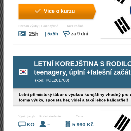
Více o kurzu
Rozsah výuky | Hodin týdně
Kurz začíná
25h
| 5x5h
za 9 dní
LETNÍ KOREJŠTINA S RODILOU
teenagery, úplní +falešní začát
(kód: KOL261708)
Letní příměstský tábor s výukou korejštiny vhodný pro
forma výuky, spousta her, videí a také lekce kaligrafie!!
Vyuč. jazyk
Počet studentů
Cena
KO
–
5 990 Kč