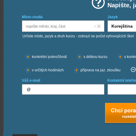
Napište, 
Místo studia
Jazyk
Určete místo, jazyk a druh kurzu - zobrazí se počet vyhovujících škol
Chci kurzy:
konkrétní pokročilosti
s délkou kurzu
s konkr
v určitých hodinách
příprava na jaz. zkoušku
Váš e-mail
Kontaktní telefo