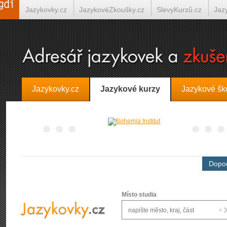
Jazykovky.cz
JazykovéZkoušky.cz
SlevyKurzů.cz
Jaz
Španělština on-line
Italština on-line
Tlumočení-Překlady.
Jazykovky.cz
Jazykové kurzy
Jazykové šk
Dopor
Místo studia