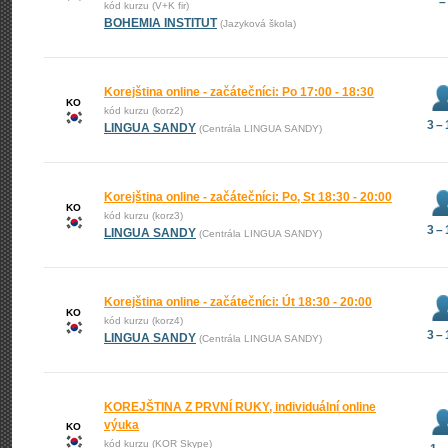
–
kód kurzu (V+K fir)
BOHEMIA INSTITUT
(Jazyková škola)
Korejština online - začátečníci: Po 17:00 - 18:30
KO
kód kurzu (korz2)
3 –
LINGUA SANDY
(Centrála LINGUA SANDY)
Korejština online - začátečníci: Po, St 18:30 - 20:00
KO
kód kurzu (korz3)
3 –
LINGUA SANDY
(Centrála LINGUA SANDY)
Korejština online - začátečníci: Út 18:30 - 20:00
KO
kód kurzu (korz4)
3 –
LINGUA SANDY
(Centrála LINGUA SANDY)
KOREJŠTINA Z PRVNÍ RUKY, individuální online
výuka
KO
kód kurzu (KOR Skype)