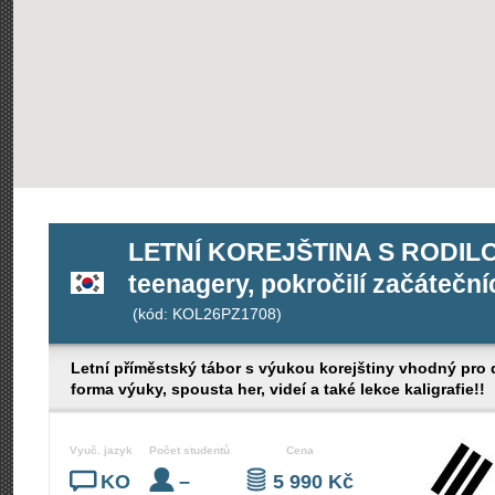
LETNÍ KOREJŠTINA S RODILOU
teenagery, pokročilí začáteční
(kód: KOL26PZ1708)
Letní příměstský tábor s výukou korejštiny vhodný pro
forma výuky, spousta her, videí a také lekce kaligrafie!!
Vyuč. jazyk
Počet studentů
Cena
KO
–
5 990 Kč