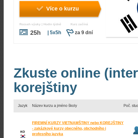
Více o kurzu
Rozsah výuky | Hodin týdně
Kurz začíná
25h
| 5x5h
za 9 dní
Zkuste online (inte
korejštiny
Jazyk
Název kurzu a jméno školy
Poč. stu
FIREMNÍ KURZY VIETNAMŠTINY nebo KOREJŠTINY
- zakázkové kurzy obecného, obchodního i
KO
profesního jazyka