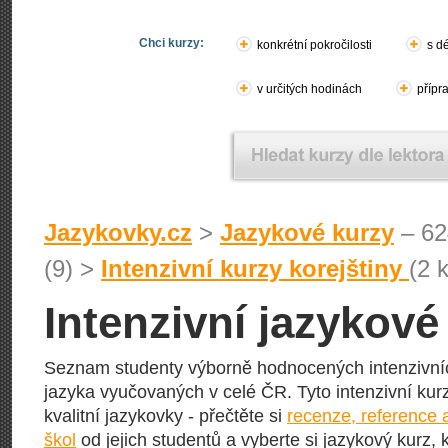
Chci kurzy:
konkrétní pokročilosti
s d
v určitých hodinách
přípr
Jazykovky.cz
>
Jazykové kurzy
– 62
(9) >
Intenzivní kurzy korejštiny
(2 
Intenzivní jazykové
Seznam studenty výborně hodnocených intenzivní
jazyka vyučovaných v celé ČR. Tyto intenzivní kurz
kvalitní jazykovky - přečtěte si
recenze, reference 
škol
od jejich studentů a vyberte si jazykový kurz, 