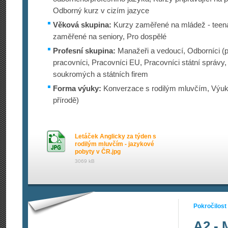
Odborný kurz v cizím jazyce
Věková skupina:
Kurzy zaměřené na mládež - teena
zaměřené na seniory, Pro dospělé
Profesní skupina:
Manažeři a vedoucí, Odborníci (p
pracovníci, Pracovníci EU, Pracovníci státní správy
soukromých a státních firem
Forma výuky:
Konverzace s rodilým mluvčím, Výuk
přírodě)
Letáček Anglicky za týden s
rodilým mluvčím - jazykové
pobyty v ČR.jpg
3069 kB
Pokročilost
A2 - 