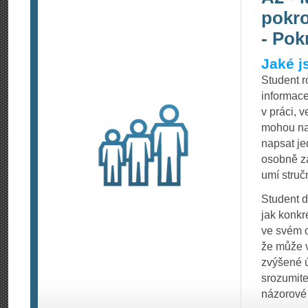
pokro
- Pok
Jaké j
Student 
informace
v práci, v
mohou nas
napsat je
osobně za
umí struč
Student d
jak konkr
ve svém o
že může v
zvýšené ú
srozumite
názorové 