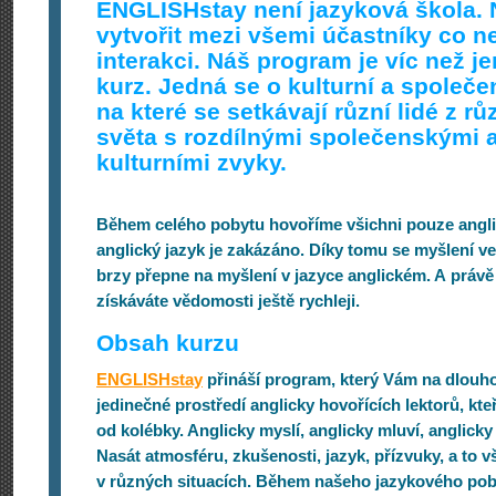
ENGLISHstay není jazyková škola. 
vytvořit mezi všemi účastníky co n
interakci. Náš program je víc než j
kurz. Jedná se o kulturní a společ
na které se setkávají různí lidé z r
světa s rozdílnými společenskými 
kulturními zvyky.
Během celého pobytu hovoříme všichni pouze anglic
anglický jazyk je zakázáno. Díky tomu se myšlení 
brzy přepne na myšlení v jazyce anglickém. A právě
získáváte vědomosti ještě rychleji.
Obsah kurzu
ENGLISHstay
přináší program, který Vám na dlouh
jedinečné prostředí anglicky hovořících lektorů, kteř
od kolébky. Anglicky myslí, anglicky mluví, anglicky 
Nasát atmosféru, zkušenosti, jazyk, přízvuky, a to 
v různých situacích. Během našeho jazykového po