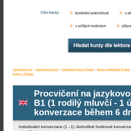
Chci kurzy:
konkrétní pokročilosti
s d
v určitých hodinách
přípr
Jazykovky.cz
>
Jazykové kurzy
>
Jazykové kurzy Praha
>
Kurzy angličtiny Praha
kurzy v Česku
Procvičení na jazykovo
B1 (1 rodilý mluvčí - 1 
konverzace během 6 dn
Individuální konverzace (1 –1) Jednotlivé hodinové konverza