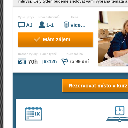
mluvčí
. Celý týden budeme sledovat vámi vybraná témata a 
Vyuč. jazyk
Počet studentů
Cena
AJ
1-1
více…
Mám zájem
Rozsah výuky | Hodin týdně
Kurz začíná
70h
| 6x12h
za 99 dní
Rezervovat místo v kur