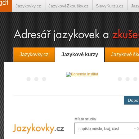
Jazykovky.cz
JazykovéZkoušky.cz
SlevyKurzů.cz
Jaz
Španělština on-line
Italština on-line
Tlumočení-Překlady.
Jazykovky.cz
Jazykové kurzy
Jazykové šk
Dopor
Místo studia