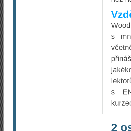
Vzdě
Woody
s mno
včetn
přiná
jakék
lekt
s EN
kurze
2 o