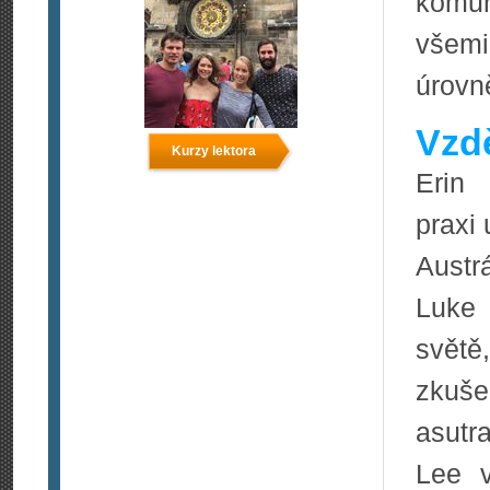
komun
všemi
úrovně
Vzdě
Kurzy lektora
Erin 
praxi
Austrá
Luke 
svět
zkuše
asutra
Lee v