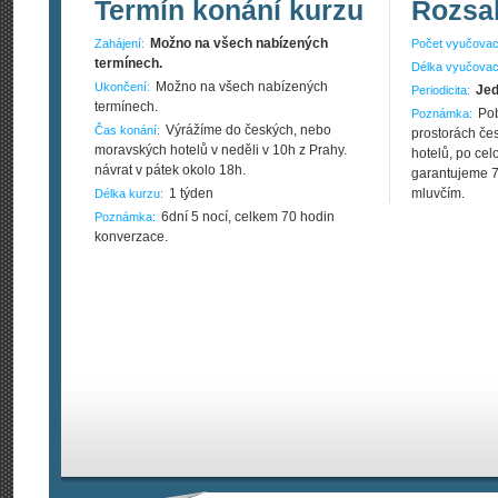
Termín konání kurzu
Rozsa
Možno na všech nabízených
Zahájení:
Počet vyučovac
termínech.
Délka vyučovac
Možno na všech nabízených
Ukončení:
Jed
Periodicita:
termínech.
Po
Poznámka:
Výrážíme do českých, nebo
Čas konání:
prostorách če
moravských hotelů v neděli v 10h z Prahy.
hotelů, po ce
návrat v pátek okolo 18h.
garantujeme 70
1 týden
mluvčím.
Délka kurzu:
6dní 5 nocí, celkem 70 hodin
Poznámka:
konverzace.