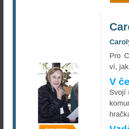
Car
Carol
Pro C
ví, ja
V če
Svojí 
komun
hračk