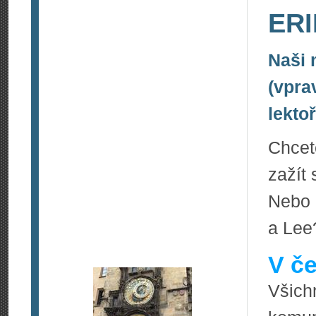
ERI
Naši 
(vpra
lektoř
Chcet
zažít
Nebo 
a Lee
V če
Všic