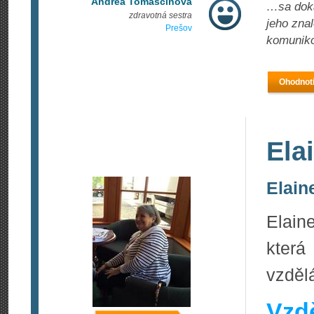
Andrea Tomaščinová
…sa doká
zdravotná sestra
jeho zna
Prešov
komunikov
Ohodnoti
Ela
Elaine
Elain
kter
vzděl
Vzdě