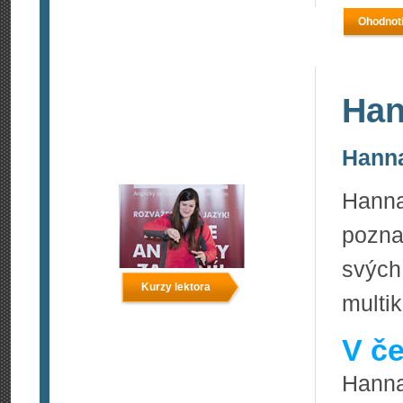
Ohodnoti
Han
Hanna
Hanna
pozna
svých
Kurzy lektora
multi
V če
Hanna