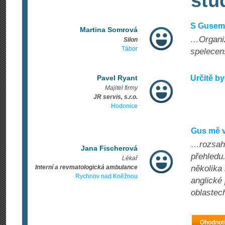
stu
S Gusem 
Martina Somrová
…Organiz
Silon
Tábor
spelecen
Pavel Ryant
Určitě by
Majitel firmy
JR servis, s.r.o.
Hodonice
Gus mě v
…rozsahe
Jana Fischerová
přehledu
Lékař
Interní a revmatologická ambulance
několika
Rychnov nad Kněžnou
anglické 
oblastec
Ohodnoti