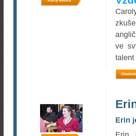
Vzdě
Kurzy lektora
Carol
zkuše
angli
ve sv
talent
Ohodnoti
Eri
Erin j
Erin 