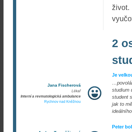
život
vyučov
2 o
stu
Je velko
…povolání
Jana Fischerová
studium 
Lékař
Interní a revmatologická ambulance
student s
Rychnov nad Kněžnou
jak to m
ideálního
Peter bo