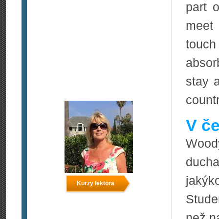
part 
meet 
touch 
absor
stay 
countr
V če
Woo
ducha
jakýk
Kurzy lektora
Stude
než n