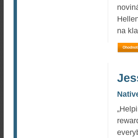
novin
Helle
na kl
Ohodnoti
Jes
Nativ
„Helpi
rewa
every