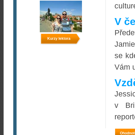
cultur
V če
Přede
Kurzy lektora
Jamie
se kd
Vám u
Vzdě
Jessi
v Br
report
Ohodnoti