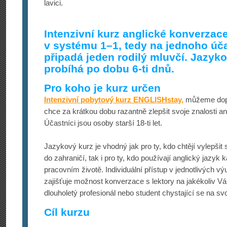
lavici.
Intenzivní kurz anglické konverzac
v systému 1–1, tedy na jednoho úč
připadá jeden rodilý mluvčí. Jazyko
probíhá po dobu 6-ti dnů.
Pro koho je kurz určen
Intenzivní pobytový kurz ENGLISHstay,
můžeme dopo
chce za krátkou dobu razantně zlepšit svoje znalosti an
Účastníci jsou osoby starší 18-ti let.
Jazykový kurz je vhodný jak pro ty, kdo chtějí vylepšit s
do zahraničí, tak i pro ty, kdo používají anglický jazy
pracovním životě. Individuální přístup v jednotlivých 
zajišťuje možnost konverzace s lektory na jakékoliv Vá
dlouholetý profesionál nebo student chystající se na svo
Cíl kurzu