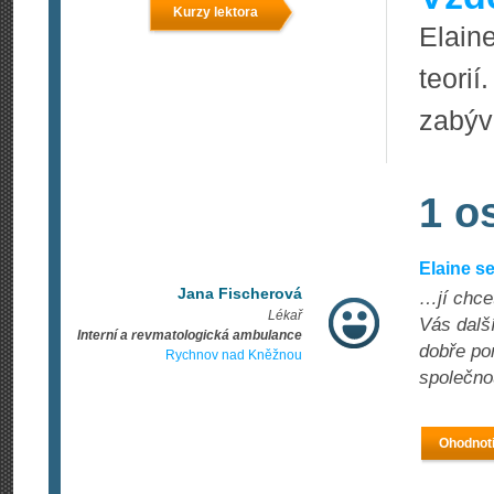
Kurzy lektora
Elain
teori
zabýv
1 o
Elaine s
Jana Fischerová
…jí chce
Lékař
Vás další
Interní a revmatologická ambulance
dobře po
Rychnov nad Kněžnou
společno
Ohodnoti