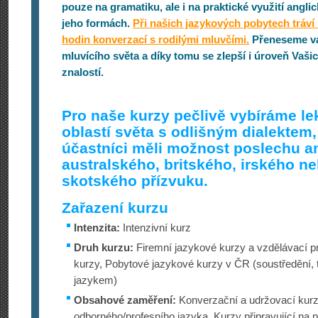
pouze na gramatiku, ale i na praktické využití angli
jeho formách.
Při našich jazykových pobytech tráví
hodin konverzací s rodilými mluvčími.
Přeneseme vá
mluvícího světa a díky tomu se zlepší i úroveň Vaš
znalostí.
Pro naše kurzy pečlivě vybíráme le
oblastí světa s odlišným dialektem,
účastníci měli možnost poslechu a
australského, britského, irského ne
skotského přízvuku.
Zařazení kurzu
Intenzita:
Intenzivní kurz
Druh kurzu:
Firemní jazykové kurzy a vzdělávací pr
kurzy, Pobytové jazykové kurzy v ČR (soustředění, 
jazykem)
Obsahové zaměření:
Konverzační a udržovací kurz
odborného/profesního jazyka, Kurzy připravující na p