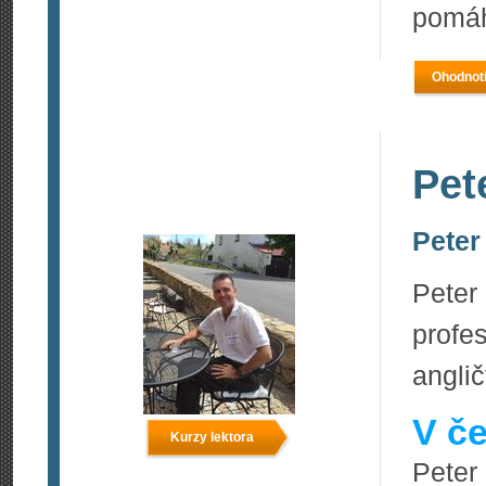
pomáh
Ohodnoti
Pet
Peter
Peter
prof
anglič
V če
Kurzy lektora
Peter