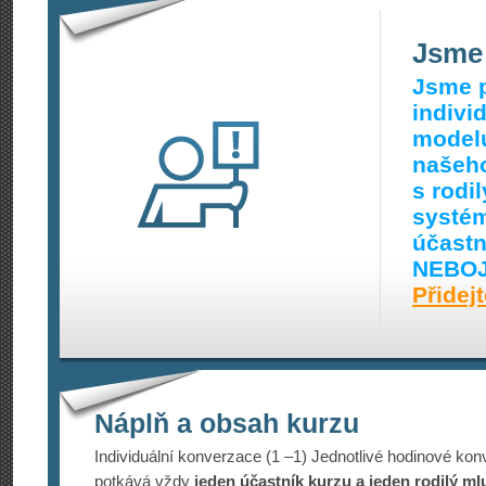
Jsme 
Jsme p
indivi
modelu
našeho
s rodi
systém
účastn
NEBOJ
Přidej
Náplň a obsah kurzu
Individuální konverzace (1 –1) Jednotlivé hodinové kon
potkává vždy
jeden účastník kurzu a jeden rodilý ml