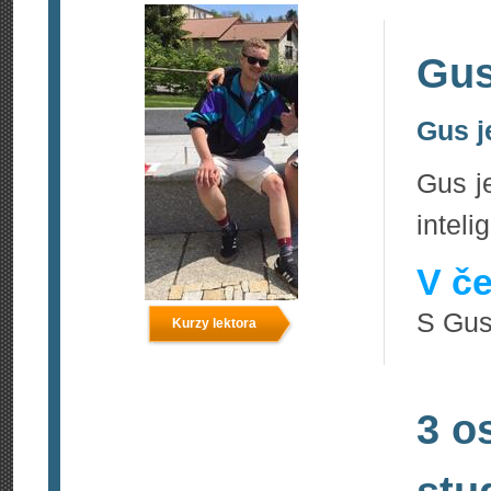
Gus
Gus j
Gus j
inteli
V če
S Gus
Kurzy lektora
3 o