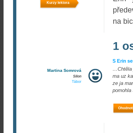
Kurzy lektora
přede
na bic
1 o
S Erin s
…Chtěla j
Martina Somrová
ma uz ka
Silon
Tábor
ze ja ma
pomohla a
Ohodnoti