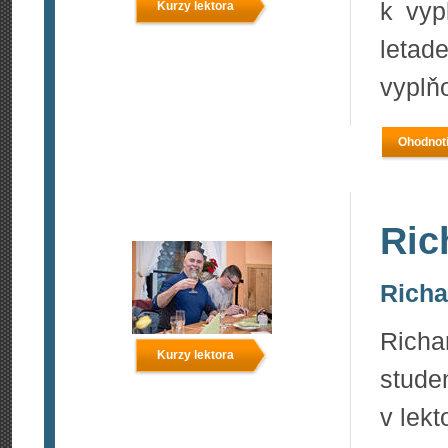
k vyp
Kurzy lektora
letad
vyplňo
Ohodnoti
Ric
Richar
Richa
Kurzy lektora
stud
v lekt