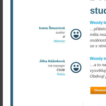
stu
Woody by
Ivana Šmucrová
…přátelsk
auditor
měla možn
///
osobnost
Mírovice
se s nim
Woody má
Jitka Adámková
…a to na 
risk manager
ČSOB
vysvětlu
Praha
Obdivuji j
Ohodnoti