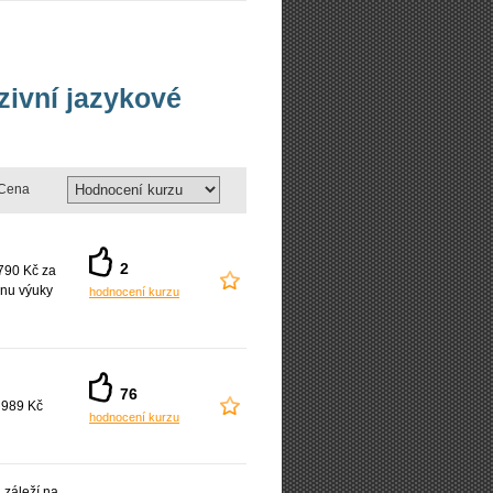
nzivní jazykové
Cena
2
790 Kč za
nu výuky
hodnocení kurzu
76
 989 Kč
hodnocení kurzu
záleží na