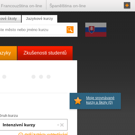
Francouzština on-line
Španělština on-line
ové školy
Jazykové kurzy
azyky
Zkušenosti studentů
Moje srovnávané
kurzy a školy
(0)
Druh kurzu
další kritéria vyhledávání