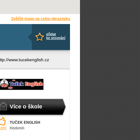
Zvětšit mapu na celou obrazovku
přidat
ke srovnání
ttp://www.tu­cekenglish.cz
Více o škole
TUČEK ENGLISH
cení
Hodonín