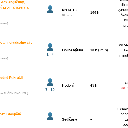
Y angličtiny,
délc
yků pro manažery a
vybran
Praha 10
100 h
škol
Strašnice
–
st
škola)
pr
va: individuálně či v
od 56
Online výuka
10 h
(1x1h)
lek
1 – 4
minut
škola)
ředně Pokročilí -
4 
Hodonín
45 h
(po 
7 – 10
kola TUČEK ENGLISH)
Cenov
děti i dospělé
přip
Sedlčany
–
z
–
po