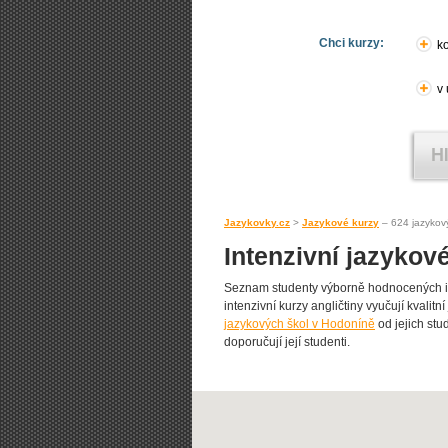
Chci kurzy:
ko
v
Jazykovky.cz
>
Jazykové kurzy
– 624 jazykov
Intenzivní jazykov
Seznam studenty výborně hodnocených in
intenzivní kurzy angličtiny vyučují kvalit
jazykových škol v Hodoníně
od jejich stu
doporučují její studenti.