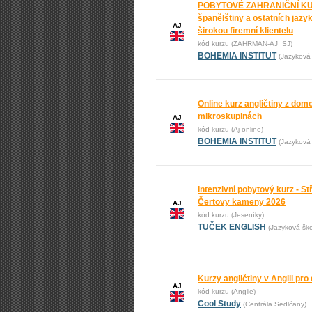
POBYTOVÉ ZAHRANIČNÍ KURZ
španělštiny a ostatních jaz
AJ
širokou firemní klientelu
kód kurzu (ZAHRMAN-AJ_SJ)
BOHEMIA INSTITUT
(Jazyková 
Online kurz angličtiny z domo
mikroskupinách
AJ
kód kurzu (Aj online)
BOHEMIA INSTITUT
(Jazyková 
Intenzivní pobytový kurz - St
Čertovy kameny 2026
AJ
kód kurzu (Jeseníky)
TUČEK ENGLISH
(Jazyková š
Kurzy angličtiny v Anglii pro 
AJ
kód kurzu (Anglie)
Cool Study
(Centrála Sedlčany)