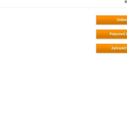
k
Online
Pobytové k
Zahraničn