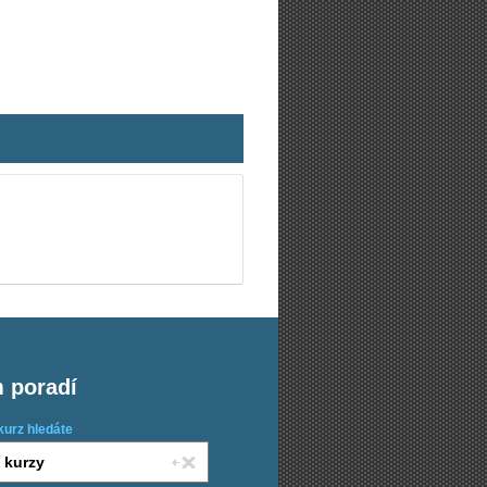
m poradí
kurz hledáte