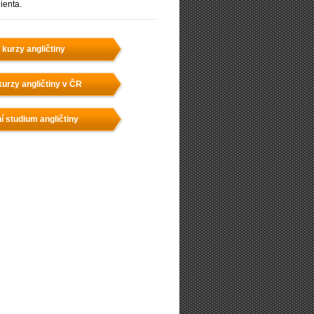
lienta.
 kurzy angličtiny
urzy angličtiny v ČR
í studium angličtiny