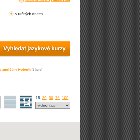
v určitých dnech
zy angličtiny Hodonín
(1 kurz)
15
30
50
75
100