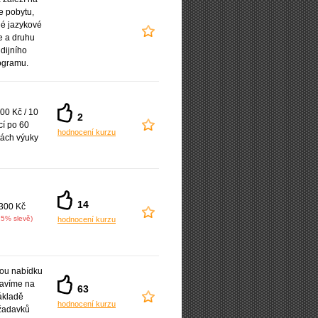
e pobytu,
é jazykové
e a druhu
udijního
ogramu.
00 Kč / 10
2
cí po 60
hodnocení kurzu
ách výuky
14
300 Kč
25% slevě)
hodnocení kurzu
ou nabídku
ravíme na
63
ákladě
hodnocení kurzu
žadavků