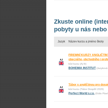
Zkuste online (inte
pobyty u nás nebo 
Jazyk
Název kurzu a jméno školy
FIREMNÍ KURZY ANGLIČTINY
obecného, obchodního i prof
AJ
kód kurzu (Aj fir)
BOHEMIA INSTITUT
(Jazyková 
Tábor s angličtinou pro dos
AJ
kód kurzu (Tábor Dospělí 2026)
Perfect World s.r.o.
(Sídlo Plze