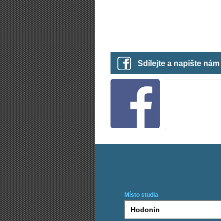
Sdílejte a napište ná
Místo studia