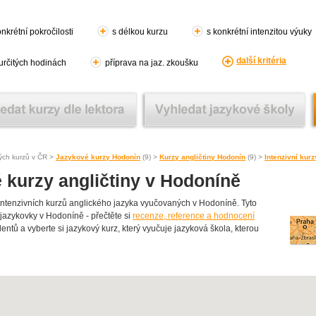
nkrétní pokročilosti
s délkou kurzu
s konkrétní intenzitou výuky
další kritéria
 určitých hodinách
příprava na jaz. zkoušku
ých kurzů v ČR >
Jazykové kurzy Hodonín
(9) >
Kurzy angličtiny Hodonín
(9) >
Intenzivní kur
é kurzy angličtiny v Hodoníně
tenzivních kurzů anglického jazyka vyučovaných v Hodoníně. Tyto
ní jazykovky v Hodoníně - přečtěte si
recenze, reference a hodnocení
dentů a vyberte si jazykový kurz, který vyučuje jazyková škola, kterou