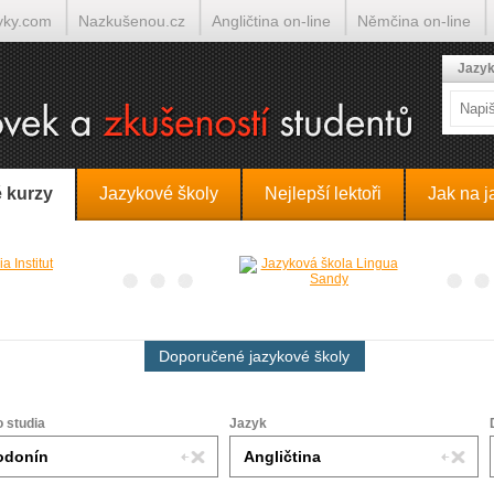
yky.com
Nazkušenou.cz
Angličtina on-line
Němčina on-line
lumočí.cz
Jazyk
 kurzy
Jazykové školy
Nejlepší lektoři
Jak na j
Doporučené jazykové školy
o studia
Jazyk