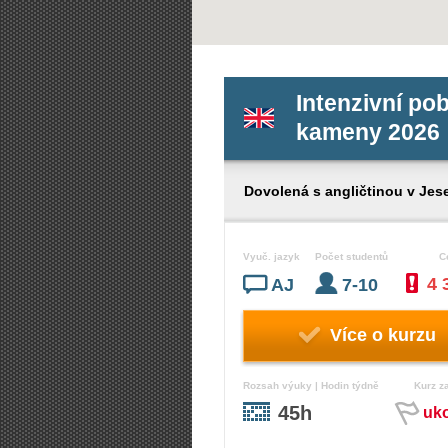
Intenzivní pob
kameny 2026
Dovolená s angličtinou v Jes
Vyuč. jazyk
Počet studentů
C
4 
AJ
7-10
Více o kurzu
Rozsah výuky | Hodin týdně
Kurz z
45h
uk