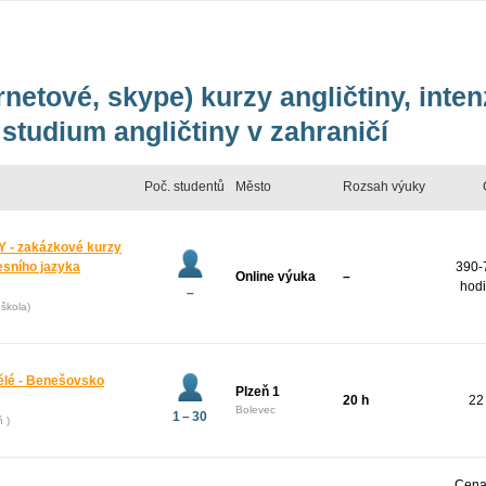
rnetové, skype) kurzy angličtiny, inte
studium angličtiny v zahraničí
Poč. studentů
Město
Rozsah výuky
 - zakázkové kurzy
esního jazyka
390-
Online výuka
–
hodi
–
škola)
pělé - Benešovsko
Plzeň 1
20 h
22
Bolevec
1 – 30
ň )
Cena 