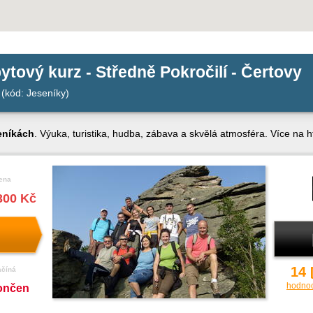
ytový kurz - Středně Pokročilí - Čertovy
(kód: Jeseníky)
eníkách
. Výuka, turistika, hudba, zábava a skvělá atmosféra. Více na h
ena
300 Kč
14
ačíná
hodno
ončen