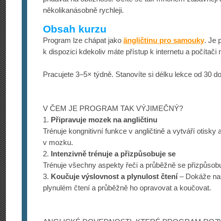
několikanásobně rychleji.
Obsah kurzu
Program lze chápat jako
ängličtinu pro samouky
. Je
k dispozici kdekoliv máte přístup k internetu a počítači
Pracujete 3–5× týdně. Stanovíte si délku lekce od 30 do
V ČEM JE PROGRAM TAK VÝJIMEČNÝ?
1.
Připravuje mozek na angličtinu
Trénuje kongnitivní funkce v angličtině a vytváří otisk
v mozku.
2.
Intenzivně trénuje a přizpůsobuje se
Trénuje všechny aspekty řeči a průběžně se přizpůsobu
3.
Koučuje výslovnost a plynulost čtení
– Dokáže nas
plynulém čtení a průběžně ho opravovat a koučovat.