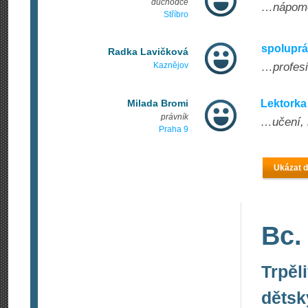
důchodce
…nápom
Stříbro
spoluprá
Radka Lavičková
Kaznějov
…profesio
Milada Bromi
Lektorka
právník
…učení, 
Praha 9
Ukázat d
Bc.
Trpěl
dětsk