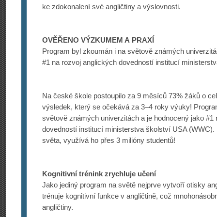
ke zdokonalení své angličtiny a výslovnosti.
OVĚŘENO VÝZKUMEM A PRAXÍ
Program byl zkoumán i na světově známých univerzitá
#1 na rozvoj anglických dovedností institucí ministers
Na české škole postoupilo za 9 měsíců 73% žáků o c
výsledek, který se očekává za 3–4 roky výuky! Progra
světově známých univerzitách a je hodnocený jako #1 
dovedností institucí ministerstva školství USA (WWC)
světa, využívá ho přes 3 milióny studentů!
Kognitivní trénink zrychluje učení
Jako jediný program na světě nejprve vytvoří otisky a
trénuje kognitivní funkce v angličtině, což mnohonásob
angličtiny.