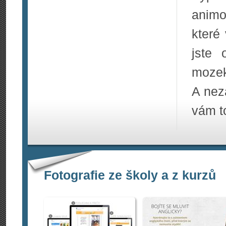
animo
které
jste 
mozek
A nez
vám to
Fotografie ze školy a z kurzů