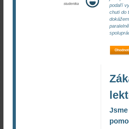
studentka
podaří v
chuti do 
dokážeme
paralelně
spoluprác
Ohodnoti
Zák
lek
Jsme 
pomoc