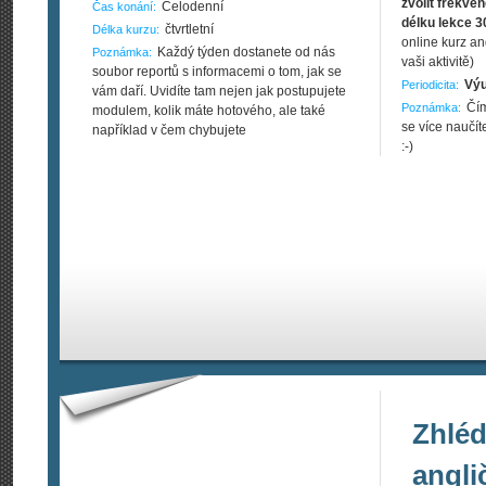
zvolit frekve
Celodenní
Čas konání:
délku lekce 3
čtvrtletní
Délka kurzu:
online kurz an
Každý týden dostanete od nás
Poznámka:
vaši aktivitě)
soubor reportů s informacemi o tom, jak se
Výu
Periodicita:
vám daří. Uvidíte tam nejen jak postupujete
Čím
Poznámka:
modulem, kolik máte hotového, ale také
se více naučít
například v čem chybujete
:-)
Zhléd
angli