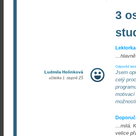
3 o
stu
Lektorka
…hlavně 
Odpověď lekt
Ludmila Holinková
Jsem opr
učitelka 1. stupně ZŠ
celý pro
programu
motivací
možností
Doporuču
…milá. K
velice př