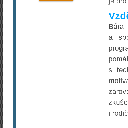
je pr
Vzdě
Bára 
a sp
prog
pomáh
s tec
motiv
zárov
zkuše
i rodi