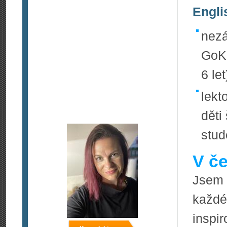
Engli
nezá
GoKi
6 let
lekt
děti
stud
V če
Jsem
každ
inspi