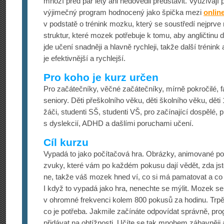
mnozí před pár lety ani nedovedli představit. Využívají
výjimečný program hodnocený jako špička mezi
onlin
v podstatě o trénink mozku, který se soustředí nejprve
struktur, které mozek potřebuje k tomu, aby angličtinu 
jde učení snadněji a hlavně rychleji, takže další trénin
je efektivnější a rychlejší.
Pro koho je kurz určen
Pro začátečníky, věčné začátečníky, mírně pokročilé, f
seniory. Děti přeškolního věku, děti školního věku, děti 
žáči, studenti SŠ, studenti VŠ, pro začínající dospělé, p
s dyslekcií, ADHD a dašlími poruchami učení.
Cíl kurzu
Vypadá to jako počítačová hra. Obrázky, animované po
zvuky, které vám po každém pokusu dají vědět, zda jst
ne, takže váš mozek hned ví, co si má pamatovat a co
I když to vypadá jako hra, nenechte se mýlit. Mozek 
v ohromné frekvenci kolem 800 pokusů za hodinu. Trpěl
co je potřeba. Jakmile začínáte odpovídat správně, p
přidávat na obtížnosti. Učíte se tak mnohem zábavněji 