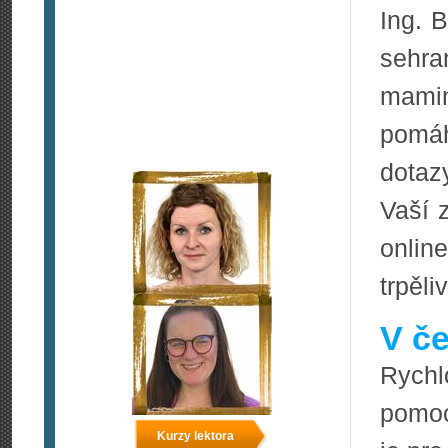
Ing. 
sehra
mamin
pomá
dotaz
Vaší 
onlin
trpěli
V če
Rychl
pomoc
Kurzy lektora