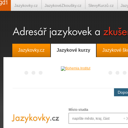
Jazykovky.cz
JazykovéZkoušky.cz
SlevyKurzů.cz
Jaz
Španělština on-line
Italština on-line
Tlumočení-Překlady.
Jazykovky.cz
Jazykové kurzy
Jazykové šk
Dopor
Místo studia