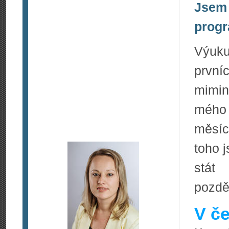
Jsem 
progr
Výuku
první
mimin
mého 
měsíc
toho 
stát
pozděj
V če