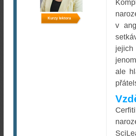
Komp
naroz
Kurzy lektora
v ang
setká
jejich
jenom
ale h
přátel
Vzdě
Cerf
naroze
SciLea