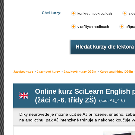
Chci kurzy:
konkrétní pokročilosti
s d
v určitých hodinách
přípr
Jazykovky.cz
>
Jazykové kurzy
>
Jazykové kurzy Děčín
>
Kurzy angličtiny Děčín
Online kurz SciLearn English 
(žáci 4.-6. třídy ZŠ)
(kód: A1_4-6)
Díky neurovědě je možné učit se AJ přirozeně, snadno, zába
na angličtinu, pak AJ intenzivně trénuje a nakonec koučuje v