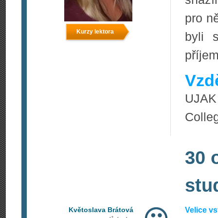
pro ně
Kurzy lektora
byli 
příje
Vzdě
UJAK 
Colle
30 
stu
Květoslava Brátová
Velice v