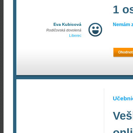
1 o
Eva Kubicová
Nemám z
Rodičovská dovolená
Liberec
Ohodnoti
Učebnic
Veš
onl