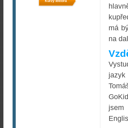
Kurzy lektora
hlav
kupře
má bý
na dal
Vzdě
Vystu
jazyk
Tomáš
GoKid
jsem 
Engli