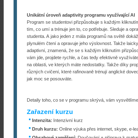
Unikátní úroveň adaptivity programu využívající AI
Program se studentovi přizpůsobuje s každým kliknutí
tím, co umí a trénuje jen to, co potřebuje. Sleduje a op
studenta. A jako jeden z mála programů na světě dokáž
plynulém čtení a opravuje jeho výslovnost. Takže laick
adaptivní, znamená, že se s každým kliknutím přizpůs
vám jde, projdete rychle, a čas tedy efektivně využíváte
na oblasti, ve kterých máte nedostatky. Takže díky p
různých cvičení, které rafinovaně trénují anglické doved
jak moc se posouváte.
Detaily toho, co se v programu skrývá, vám vysvětlíme
Zařazení kurzu
Intenzita:
Intenzivní kurz
Druh kurzu:
Online výuka přes internet, skype, e-le
Obsahové zaměření:
Doučování + příprava k maturi