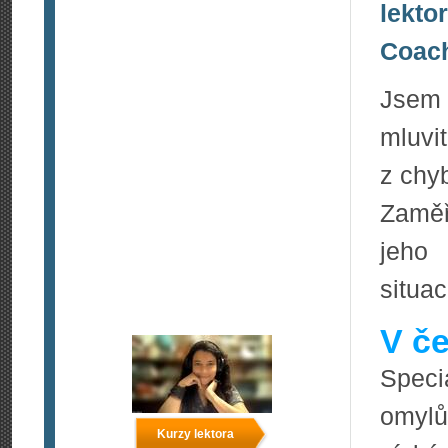
lekto
Coac
Jsem 
mluvi
z chy
Zaměř
jeho
situac
V če
Speci
omylů
Kurzy lektora