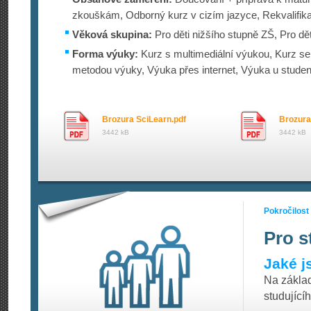
zkouškám, Odborný kurz v cizím jazyce, Rekvalifik
Věková skupina:
Pro děti nižšího stupně ZŠ, Pro dě
Forma výuky:
Kurz s multimediální výukou, Kurz se 
metodou výuky, Výuka přes internet, Výuka u stude
Brozura SciLearn.pdf
Brozura
3442 kB
3442 kB
Pokročilost
Pro s
Jaké j
Na základ
studující