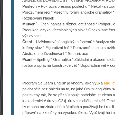
ANGLICKÉ DOVEDNOSTI, KTERÉ PROGRAM ROZVÍ
Poslech
– Pokročilá přesnos poslechu * Několika stup
Porozumění řeči * Všechny formy anglické gramatiky *
Rozlišování hlásek
Mluvení
– Čtení nahlas s různou obtížností * Podporuj
Produkce jazyka víceslabičných slov * Opakované čten
výslovnosti
Čtení
– Uvědomování anglických fonémů * Analýza slov
kořeny slov * Figurativní řeč * Porozumění textu s ověř
Abstraktní odůvodňování * Sumarizace
Psaní
– Spelling * Gramatika * Základní a akademická 
rozbor a správná konstrukce vět * Uspořádání vět v od
Program SciLearn English je vhodný jako výuka
anglič
po dospělé bez ohledu na to, na jaké úrovni angličtiny 
postavený tak, že se přizpůsobuje potřebám studenta 
k akademické úrovni C2 tj. úrovni rodilého mluvčí. Ten
i v mnoha mezinárodních školách a používají ho i rodilí 
přípravě na zkoušky na vysokou školu. Využívají ho i něk