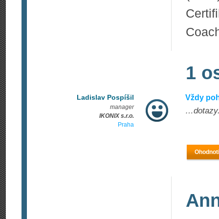
Cert
Coach
1 o
Ladislav Pospíšil
Vždy po
manager
…dotazy.
IKONIX s.r.o.
Praha
Ohodnoti
Ann