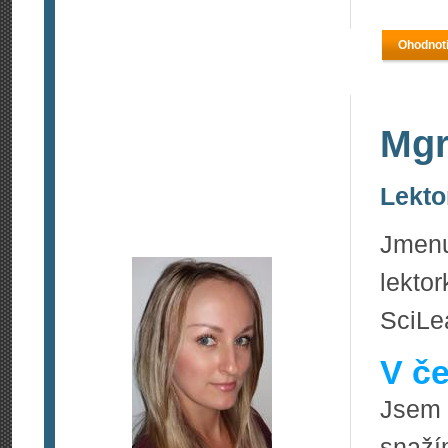
Ohodnoti
Mgr
Lekto
Jmenu
lekto
SciLe
V če
Jsem 
snaží