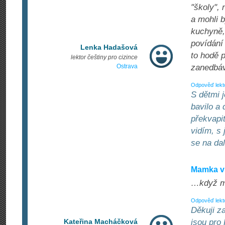
"školy", 
a mohli b
kuchyně,
povídání 
Lenka Hadašová
to hodě 
lektor češtiny pro cizince
Ostrava
zanedbáv
Odpověď lekt
S dětmi j
bavilo a 
překvapi
vidím, s
se na dal
Mamka v 
…když má
Odpověď lekt
Děkuji za
Kateřina Macháčková
jsou pro