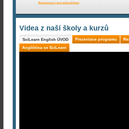
Rozřazovací test pokročilosti
Videa z naší školy a kurzů
Prezentace programu
Re
SciLearn English ÚVOD
Angličtina se SciLearn