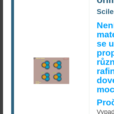
Scil
Nen
mate
se u
pro
různ
rafi
dove
moc
Pro
Vypad