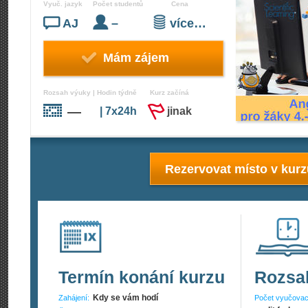
Vyuč. jazyk
Počet studentů
Cena
AJ
–
více…
Mám zájem
Rozsah výuky | Hodin týdně
Kurz začíná
—
| 7x24h
jinak
Rezervovat místo v kur
Termín konání kurzu
Rozsa
Kdy se vám hodí
Zahájení:
Počet vyučovac