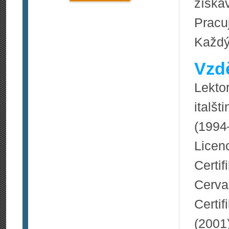
získá
Pracuj
Každý 
Vzdě
Lekto
italš
(1994
Licen
Certi
Cerva
Certi
(2001)