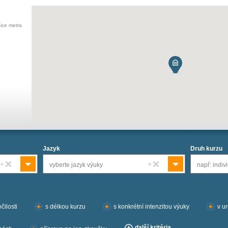
ice metra
Jazyk
Druh kurzu
vyberte jazyk výuky
např: indivi
čilosti
s délkou kurzu
s konkrétní intenzitou výuky
v u
další kritéria