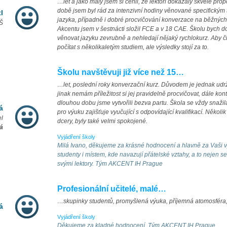
…let a jako malý jsem si cenil, že lektoři dokázaly skvěle pro
době jsem byl rád za intenzivní hodiny věnované specifický
l
jazyka, případně i dobré procvičování konverzace na běžných
VŠ
Akcentu jsem v šestnácti složil FCE a v 18 CAE. Školu bych d
věnovat jazyku zevrubně a nehledají nějaký rychlokurz. Aby č
počítat s několikaletým studiem, ale výsledky stojí za to.
Školu navštěvuji již více než 15…
…let, poslední roky konverzační kurz. Důvodem je jednak udrž
jinak nemám příležitost si jej pravidelně procvičovat, dále kon
dlouhou dobu jsme vytvořili bezva partu. Škola se vždy snažil
á
pro výuku zajišťuje vyučující s odpovídající kvalifikací. Několi
el
dcery, byly také velmi spokojené.
á
Vyjádření školy
Milá Ivano, děkujeme za krásné hodnocení a hlavně za Vaši vý
studenty i místem, kde navazují přátelské vztahy, a to nejen s
svými lektory. Tým AKCENT IH Prague
Profesionální učitelé, malé…
…skupinky studentů, promyšlená výuka, příjemná atomosféra
á
Vyjádření školy
Děkujeme za kladné hodnocení. Tým AKCENT IH Prague