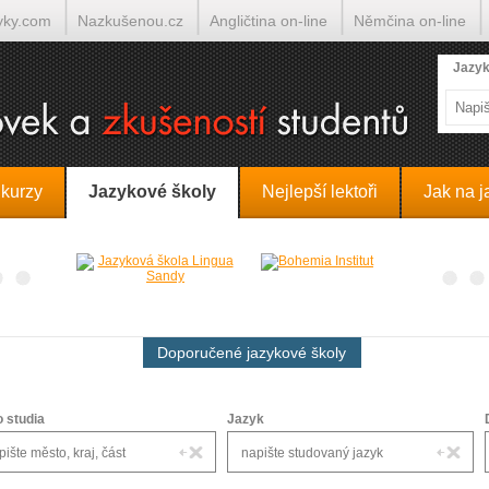
yky.com
Nazkušenou.cz
Angličtina on-line
Němčina on-line
lumočí.cz
Jazyk
 kurzy
Jazykové školy
Nejlepší lektoři
Jak na j
Doporučené jazykové školy
o studia
Jazyk