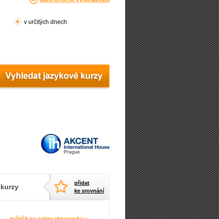
v určitých dnech
přidat
 kurzy
ke srovnání