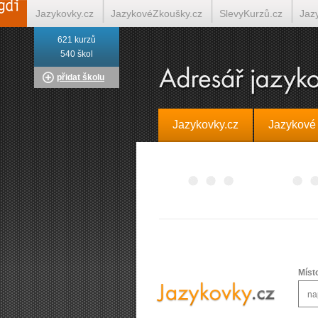
Jazykovky.cz
JazykovéZkoušky.cz
SlevyKurzů.cz
Jaz
621 kurzů
Italština on-line
Tlumočení-Překlady.cz
Překládá.cz
T
540 škol
přidat školu
Jazykovky.cz
Jazykové
Míst