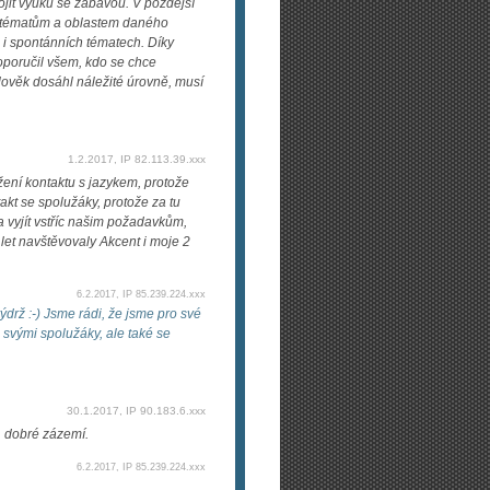
pojit výuku se zábavou. V pozdější
m tématům a oblastem daného
 i spontánních tématech. Díky
oporučil všem, kdo se chce
lověk dosáhl náležité úrovně, musí
1.2.2017, IP 82.113.39.xxx
ení kontaktu s jazykem, protože
takt se spolužáky, protože za tu
a vyjít vstříc našim požadavkům,
k let navštěvovaly Akcent i moje 2
6.2.2017, IP 85.239.224.xxx
drž :-) Jsme rádi, že jsme pro své
e svými spolužáky, ale také se
30.1.2017, IP 90.183.6.xxx
, dobré zázemí.
6.2.2017, IP 85.239.224.xxx