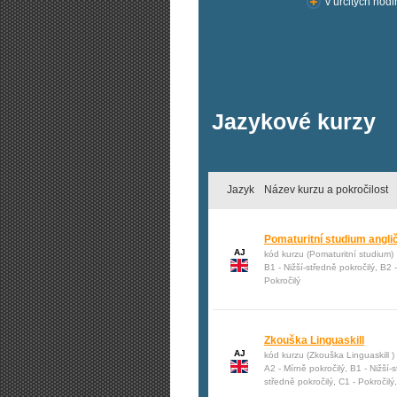
v určitých hod
Jazykové kurzy
Jazyk
Název kurzu a pokročilost
Pomaturitní studium anglič
AJ
kód kurzu (Pomaturitní studium)
B1 - Nižší-středně pokročilý, B2 
Pokročilý
Zkouška Linguaskill
AJ
kód kurzu (Zkouška Linguaskill )
A2 - Mírně pokročilý, B1 - Nižší-
středně pokročilý, C1 - Pokročilý