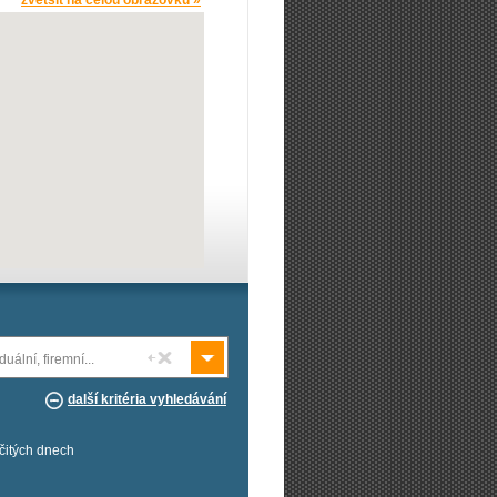
zvětšit na celou obrazovku »
duální, firemní...
další kritéria vyhledávání
rčitých dnech