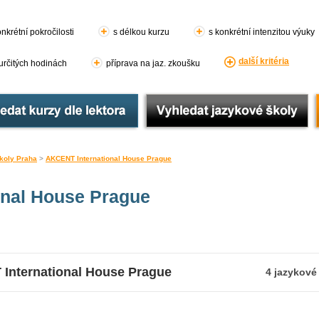
nkrétní pokročilosti
s délkou kurzu
s konkrétní intenzitou výuky
další kritéria
 určitých hodinách
příprava na jaz. zkoušku
koly Praha
>
AKCENT International House Prague
onal House Prague
International House Prague
4 jazykové