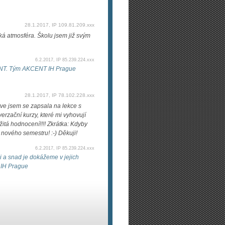
28.1.2017, IP 109.81.209.xxx
ká atmosféra. Školu jsem již svým
6.2.2017, IP 85.239.224.xxx
CENT. Tým AKCENT IH Prague
28.1.2017, IP 78.102.228.xxx
rve jsem se zapsala na lekce s
rzační kurzy, které mi vyhovují
žitá hodnocení!!!! Zkrátka: Kdyby
 nového semestru! :-) Děkuji!
6.2.2017, IP 85.239.224.xxx
di a snad je dokážeme v jejich
 IH Prague