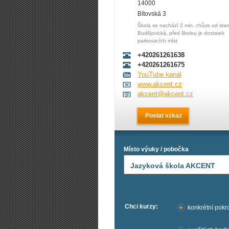
14000
Bítovská 3
Škola se nachází 2 min. chůze od stan
Budějovická, před školou je dostatek
parkovacích míst
+420261261638
+420261261675
YouTube kanál
www.akcent.cz
akcent@akcent.cz
Poslat vzkaz
Místo výuky / pobočka
Jazyková škola AKCENT
International House
Prague
Chci kurzy:
konkrétní pokro