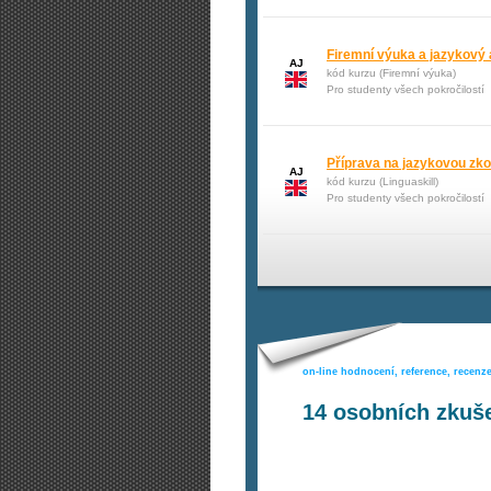
Firemní výuka a jazykový 
AJ
kód kurzu (Firemní výuka)
Pro studenty všech pokročilostí
Příprava na jazykovou zko
AJ
kód kurzu (Linguaskill)
Pro studenty všech pokročilostí
on-line hodnocení, reference, recenz
14
osobních zkuše