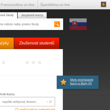
Francouzština on-line
Španělština on-line
ové školy
Jazykové kurzy
azyky
Zkušenosti studentů
Moje srovnávané
kurzy a školy
(0)
Druh kurzu
další kritéria vyhledávání