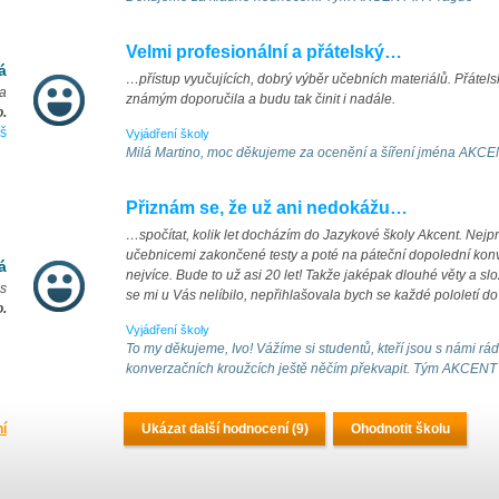
Velmi profesionální a přátelský…
á
…přístup vyučujících, dobrý výběr učebních materiálů. Přátels
ka
známým doporučila a budu tak činit i nadále.
o.
š
Vyjádření školy
Milá Martino, moc děkujeme za ocenění a šíření jména AK
Přiznám se, že už ani nedokážu…
…spočítat, kolik let docházím do Jazykové školy Akcent. Nejp
učebnicemi zakončené testy a poté na páteční dopolední konve
á
nejvíce. Bude to už asi 20 let! Takže jaképak dlouhé věty a slo
es
se mi u Vás nelíbilo, nepřihlašovala bych se každé pololetí do
o.
Vyjádření školy
To my děkujeme, Ivo! Vážíme si studentů, kteří jsou s námi rá
konverzačních kroužcích ještě něčím překvapit. Tým AKCENT
ní
Ukázat další hodnocení (9)
Ohodnotit školu