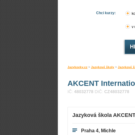
Chci kurzy:
ko
v
Jazykovky.cz
>
Jazykové školy
>
Jazykové š
AKCENT Internati
IČ:
48032778
DIČ:
CZ48032778
Jazyková škola AKCENT 
Praha 4, Michle