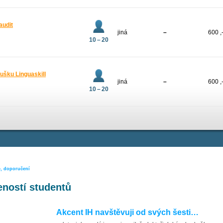
audit
jiná
–
600 ,
10 – 20
ušku Linguaskill
jiná
–
600 ,
10 – 20
e, doporučení
ností studentů
Akcent IH navštěvuji od svých šesti…