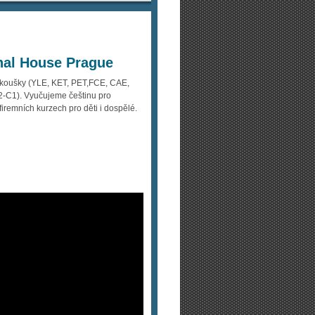
nal House Prague
koušky (YLE, KET, PET,FCE, CAE,
A2-C1). Vyučujeme češtinu pro
 firemních kurzech pro děti i dospělé.