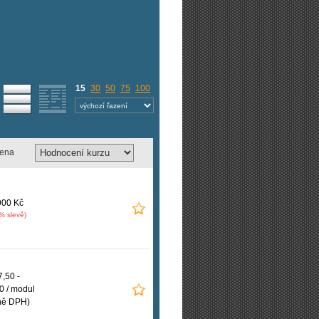
15
30
50
75
100
ena
900 Kč
% slevě)
,50 -
0 / modul
ně DPH)