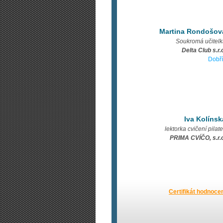
Martina Rondošov
Soukromá učitel
Delta Club s.r.
Dobří
Iva Kolínsk
lektorka cvičení pilat
PRIMA CVÍČO, s.r.
Certifikát hodnoce