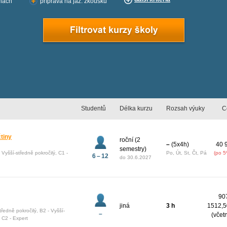
inách
příprava na jaz. zkoušku
Studentů
Délka kurzu
Rozsah výuky
C
tiny
roční (2
–
(5x4h)
40 
semestry)
- Vyšší-středně pokročilý, C1 -
Po, Út, St, Čt, Pá
(po 5
6 – 12
do
30.6.2027
907
jiná
3 h
1512,5
středně pokročilý, B2 - Vyšší-
–
(včet
, C2 - Expert