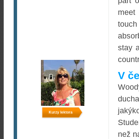
part 
meet 
touch 
absor
stay 
countr
V če
Woo
ducha
jakýk
Kurzy lektora
Stude
než n