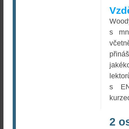
Vzdě
Woody
s mno
včetn
přiná
jakék
lekt
s EN
kurze
2 o