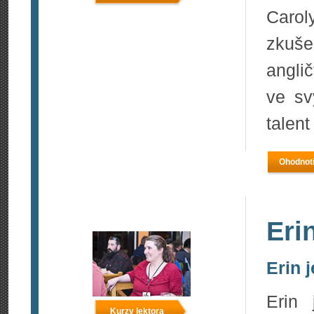
Carol
zkuše
angli
ve sv
talent
Ohodnoti
Eri
Erin j
Erin 
Kurzy lektora