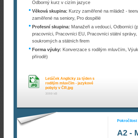
Odborný kurz v cizím jazyce
Věková skupina:
Kurzy zaměřené na mládež - teena
zaměřené na seniory, Pro dospělé
Profesní skupina:
Manažeři a vedoucí, Odborníci (p
pracovníci, Pracovníci EU, Pracovníci státní správy
soukromých a státních firem
Forma výuky:
Konverzace s rodilým mluvčím, Výuk
přírodě)
Letáček Anglicky za týden s
rodilým mluvčím - jazykové
pobyty v ČR.jpg
3069 kB
Pokročilost
A2 - 