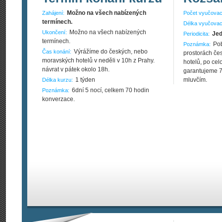
Možno na všech nabízených
Zahájení:
Počet vyučovac
termínech.
Délka vyučovac
Možno na všech nabízených
Ukončení:
Jed
Periodicita:
termínech.
Po
Poznámka:
Výrážíme do českých, nebo
Čas konání:
prostorách če
moravských hotelů v neděli v 10h z Prahy.
hotelů, po ce
návrat v pátek okolo 18h.
garantujeme 70
1 týden
mluvčím.
Délka kurzu:
6dní 5 nocí, celkem 70 hodin
Poznámka:
konverzace.