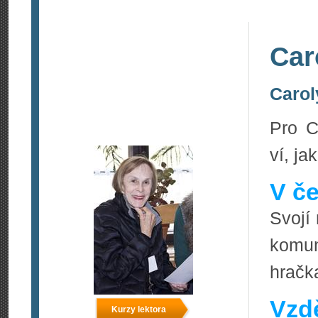
Car
Carol
Pro C
ví, ja
V če
Svojí 
komun
hračk
Vzdě
Kurzy lektora