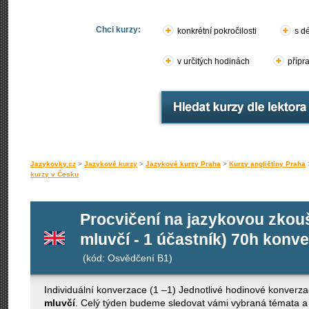
Chci kurzy:
konkrétní pokročilosti
s d
v určitých hodinách
přípr
Jazykovky.cz
>
Jazykové kurzy
>
Jazykové kurzy Praha
>
Kurzy angličtiny Praha
kurzy v Česku
Procvičení na jazykovou zkou
mluvčí - 1 účastník) 70h konv
(kód: Osvědčení B1)
Individuální konverzace (1 –1) Jednotlivé hodinové konverza
mluvčí
. Celý týden budeme sledovat vámi vybraná témata a 