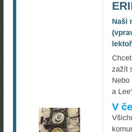
ERI
Naši 
(vpra
lektoř
Chcet
zažít
Nebo 
a Lee
V če
Všic
komun