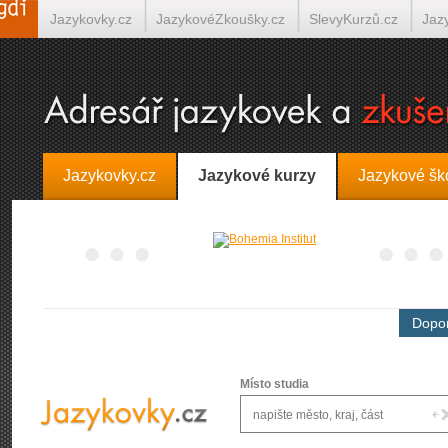
Jazykovky.cz
JazykovéZkoušky.cz
SlevyKurzů.cz
Jaz
Španělština on-line
Italština on-line
Tlumočení-Překlady.
Jazykovky.cz
Jazykové kurzy
Jazykové šk
Dopor
Místo studia