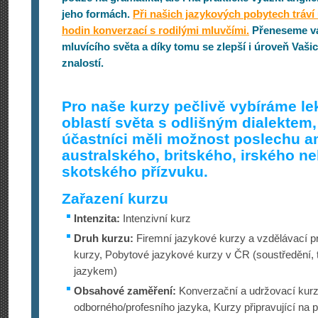
jeho formách.
Při našich jazykových pobytech tráví
hodin konverzací s rodilými mluvčími.
Přeneseme vá
mluvícího světa a díky tomu se zlepší i úroveň Vaš
znalostí.
Pro naše kurzy pečlivě vybíráme le
oblastí světa s odlišným dialektem,
účastníci měli možnost poslechu a
australského, britského, irského ne
skotského přízvuku.
Zařazení kurzu
Intenzita:
Intenzivní kurz
Druh kurzu:
Firemní jazykové kurzy a vzdělávací pr
kurzy, Pobytové jazykové kurzy v ČR (soustředění, 
jazykem)
Obsahové zaměření:
Konverzační a udržovací kurz
odborného/profesního jazyka, Kurzy připravující na p