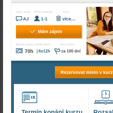
Vyuč. jazyk
Počet studentů
Cena
AJ
1-1
více…
Mám zájem
Rozsah výuky | Hodin týdně
Kurz začíná
70h
| 6x12h
za 100 dní
Rezervovat místo v kur
Termín konání kurzu
Rozsa