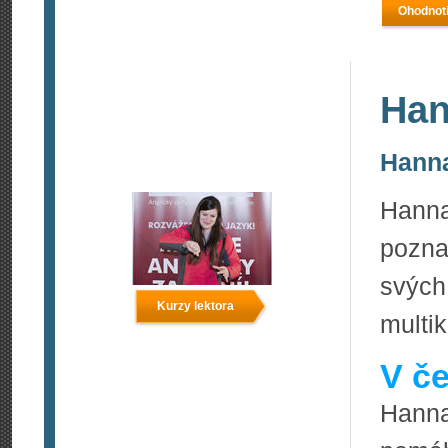
Ohodnoti
Han
Hanna
Hanna
pozna
svých
Kurzy lektora
multi
V če
Hanna