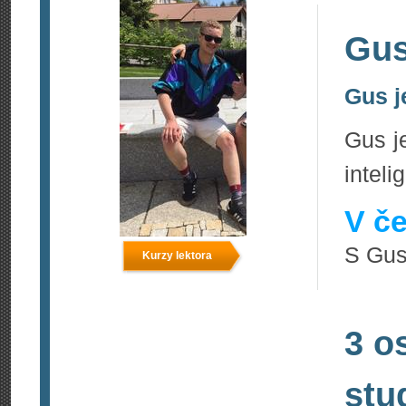
Gus
Gus j
Gus j
inteli
V če
S Gus
Kurzy lektora
3 o
stu