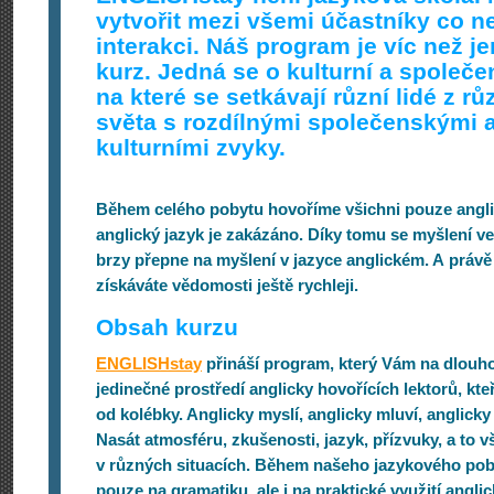
vytvořit mezi všemi účastníky co n
interakci. Náš program je víc než j
kurz. Jedná se o kulturní a společ
na které se setkávají různí lidé z r
světa s rozdílnými společenskými 
kulturními zvyky.
Během celého pobytu hovoříme všichni pouze anglic
anglický jazyk je zakázáno. Díky tomu se myšlení 
brzy přepne na myšlení v jazyce anglickém. A právě
získáváte vědomosti ještě rychleji.
Obsah kurzu
ENGLISHstay
přináší program, který Vám na dlouh
jedinečné prostředí anglicky hovořících lektorů, kteř
od kolébky. Anglicky myslí, anglicky mluví, anglicky 
Nasát atmosféru, zkušenosti, jazyk, přízvuky, a to 
v různých situacích. Během našeho jazykového po
pouze na gramatiku, ale i na praktické využití angli