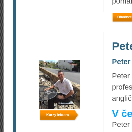
pomáh
Ohodnoti
Pet
Peter
Peter
prof
anglič
V če
Kurzy lektora
Peter