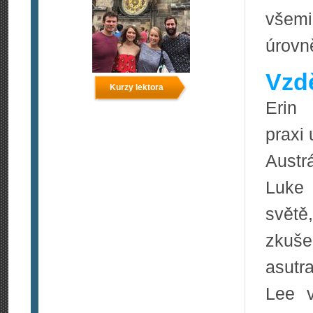
všemi
úrovně
Vzdě
Kurzy lektora
Erin 
praxi
Austrá
Luke 
svět
zkuše
asutra
Lee v