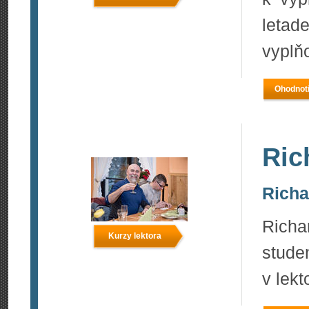
letad
vyplňo
Ohodnoti
Ric
Richar
Richa
Kurzy lektora
stud
v lekt