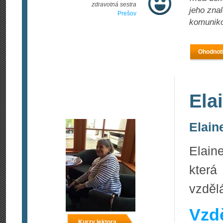
zdravotná sestra
jeho zna
Prešov
komunikov
Ohodnoti
Ela
Elaine
Elain
kter
vzděl
Vzdě
Kurzy lektora