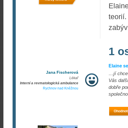
Elain
teori
zabýv
1 o
Elaine s
Jana Fischerová
…jí chce
Lékař
Vás další
Interní a revmatologická ambulance
dobře po
Rychnov nad Kněžnou
společno
Ohodnoti