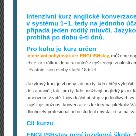
Intenzivní kurz anglické konverzac
v systému 1–1, tedy na jednoho úč
připadá jeden rodilý mluvčí. Jazyko
probíhá po dobu 6-ti dnů.
Pro koho je kurz určen
Intenzivní pobytový kurz ENGLISHstay,
můžeme dopo
chce za krátkou dobu razantně zlepšit svoje znalosti an
Účastníci jsou osoby starší 18-ti let.
Jazykový kurz je vhodný jak pro ty, kdo chtějí vylepšit s
do zahraničí, tak i pro ty, kdo používají anglický jazy
pracovním životě. Individuální přístup v jednotlivých 
zajišťuje možnost konverzace s lektory na jakékoliv Vá
dlouholetý profesionál nebo student chystající se na svo
Cíl kurzu
ENGLISHstay není jazyková škola. 