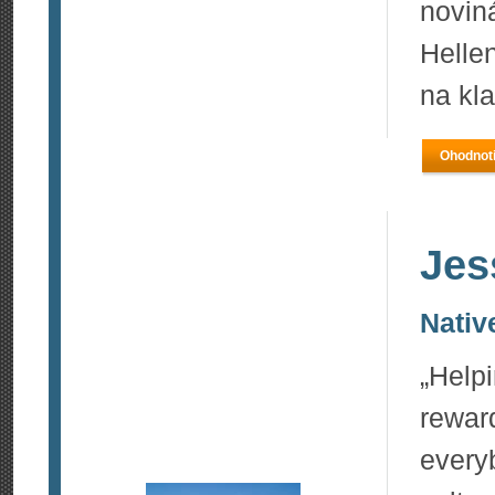
novin
Helle
na kl
Ohodnoti
Jes
Nativ
„Helpi
rewa
every