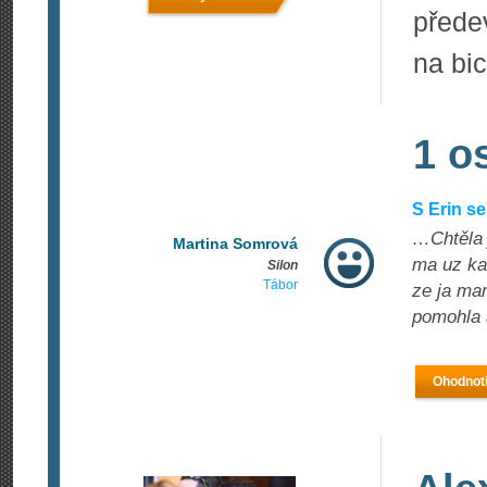
přede
na bic
1 o
S Erin s
…Chtěla j
Martina Somrová
ma uz ka
Silon
Tábor
ze ja ma
pomohla a
Ohodnoti