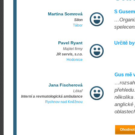
S Gusem 
Martina Somrová
…Organiz
Silon
Tábor
spelecen
Pavel Ryant
Určitě by
Majitel firmy
JR servis, s.r.o.
Hodonice
Gus mě v
…rozsahe
Jana Fischerová
přehledu
Lékař
Interní a revmatologická ambulance
několika
Rychnov nad Kněžnou
anglické 
oblastec
Ohodnoti