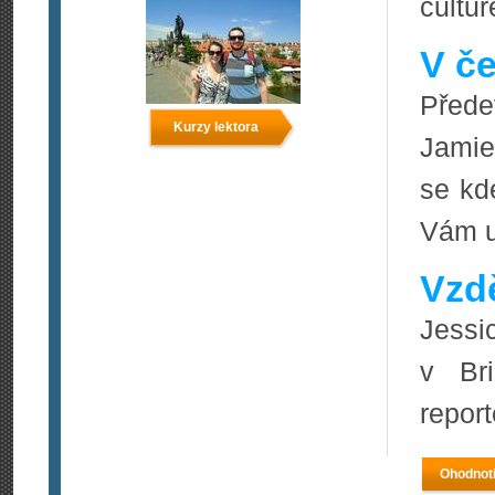
cultur
V če
Přede
Kurzy lektora
Jamie
se kd
Vám u
Vzdě
Jessi
v Br
report
Ohodnoti