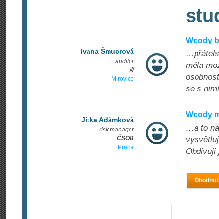
stu
Woody by
Ivana Šmucrová
…přátelsk
auditor
měla možn
///
osobnost
Mírovice
se s nim
Woody má
Jitka Adámková
…a to na 
risk manager
ČSOB
vysvětlu
Praha
Obdivuji j
Ohodnoti