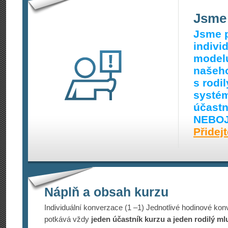
Jsme 
Jsme p
indivi
modelu
našeho
s rodi
systém
účastn
NEBOJ
Přidej
Náplň a obsah kurzu
Individuální konverzace (1 –1) Jednotlivé hodinové kon
potkává vždy
jeden účastník kurzu a jeden rodilý ml