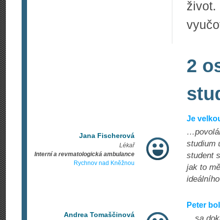
život
vyučov
2 o
stu
Je velko
…povolání
Jana Fischerová
studium 
Lékař
Interní a revmatologická ambulance
student s
Rychnov nad Kněžnou
jak to m
ideálního
Peter bo
Andrea Tomaščinová
…sa doká