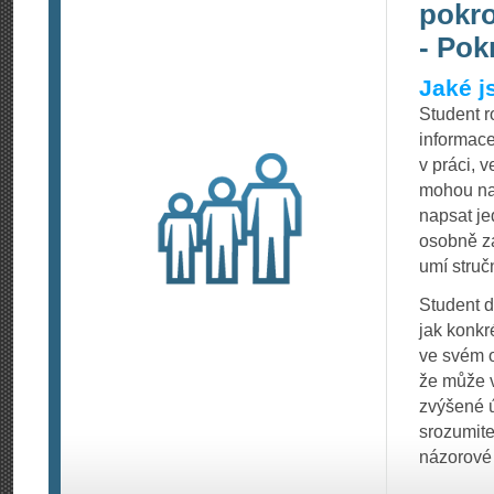
pokro
- Pok
Jaké j
Student 
informace
v práci, v
mohou nas
napsat je
osobně za
umí struč
Student d
jak konkr
ve svém o
že může v
zvýšené ú
srozumite
názorové 