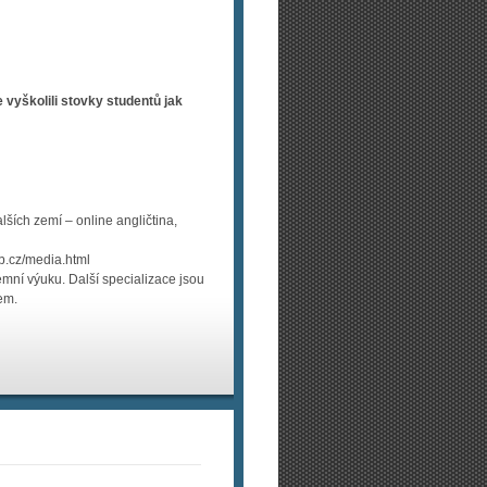
 vyškolili stovky studentů jak
ších zemí – online angličtina,
b.cz/me­dia.html
emní výuku. Další specializace jsou
em.