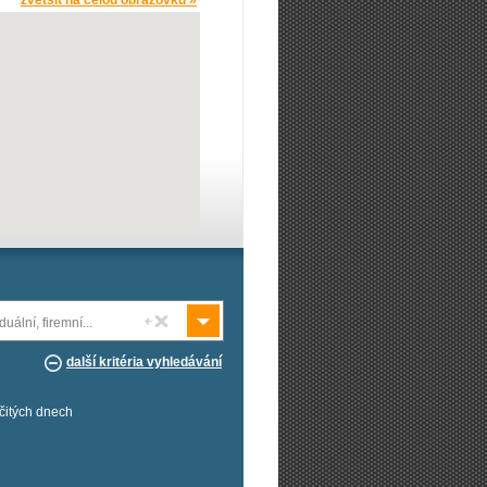
zvětšit na celou obrazovku »
duální, firemní...
další kritéria vyhledávání
rčitých dnech