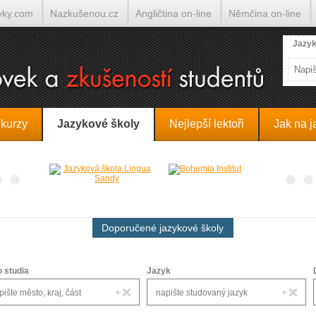
yky.com
Nazkušenou.cz
Angličtina on-line
Němčina on-line
lumočí.cz
Jazyk
 kurzy
Jazykové školy
Nejlepší lektoři
Jak na j
Doporučené jazykové školy
o studia
Jazyk