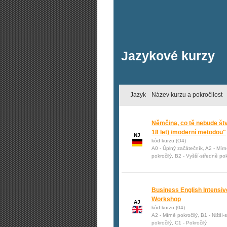
Jazykové kurzy
Jazyk
Název kurzu a pokročilost
Němčina, co tě nebude štv
18 let) /moderní metodou"
NJ
kód kurzu (O4)
A0 - Úplný začátečník, A2 - Mírn
pokročilý, B2 - Vyšší-středně pok
Business English Intensiv
Workshop
AJ
kód kurzu (04)
A2 - Mírně pokročilý, B1 - Nižší-
pokročilý, C1 - Pokročilý