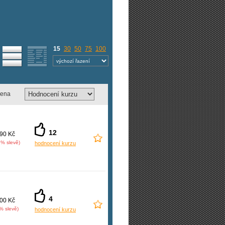
15
30
50
75
100
ena
12
90 Kč
9% slevě)
hodnocení kurzu
4
00 Kč
% slevě)
hodnocení kurzu