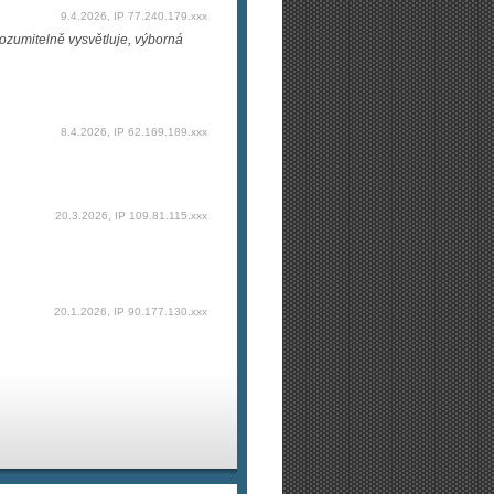
9.4.2026, IP 77.240.179.xxx
rozumitelně vysvětluje, výborná
8.4.2026, IP 62.169.189.xxx
20.3.2026, IP 109.81.115.xxx
20.1.2026, IP 90.177.130.xxx