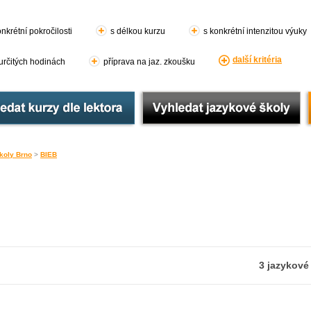
nkrétní pokročilosti
s délkou kurzu
s konkrétní intenzitou výuky
další kritéria
 určitých hodinách
příprava na jaz. zkoušku
koly Brno
>
BIEB
3 jazykové