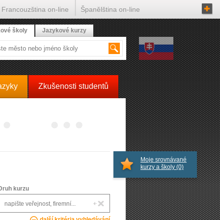
Francouzština on-line
Španělština on-line
ové školy
Jazykové kurzy
azyky
Zkušenosti studentů
Moje srovnávané
kurzy a školy
(0)
Druh kurzu
další kritéria vyhledávání