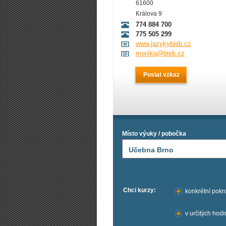
61600
Králova 9
774 884 700
775 505 299
www.jazykybieb.cz
monika@bieb.cz
Poslat vzkaz
Místo výuky / pobočka
Učebna Brno
Chci kurzy:
konkrétní pokro
v určitých hod