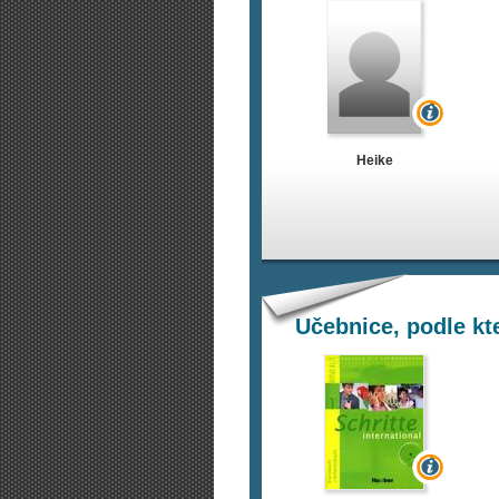
Heike
Učebnice, podle k