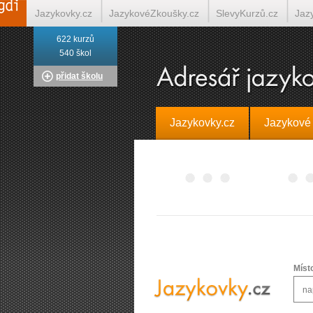
Jazykovky.cz
JazykovéZkoušky.cz
SlevyKurzů.cz
Jaz
622 kurzů
Italština on-line
Tlumočení-Překlady.cz
Překládá.cz
T
540 škol
přidat školu
Jazykovky.cz
Jazykové
Míst