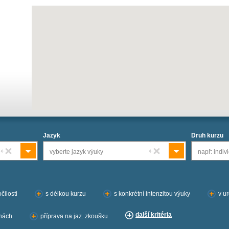
Jazyk
Druh kurzu
vyberte jazyk výuky
např: indivi
čilosti
s délkou kurzu
s konkrétní intenzitou výuky
v u
další kritéria
inách
příprava na jaz. zkoušku