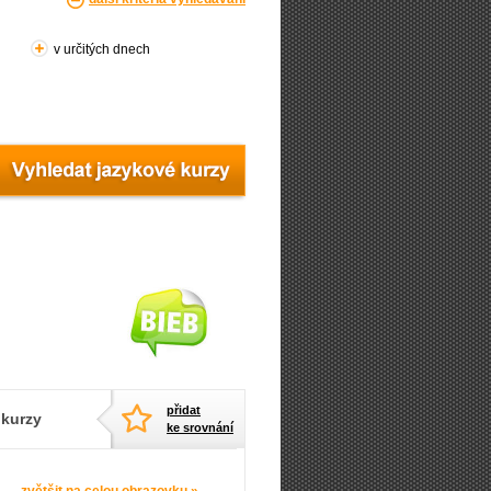
v určitých dnech
přidat
 kurzy
ke srovnání