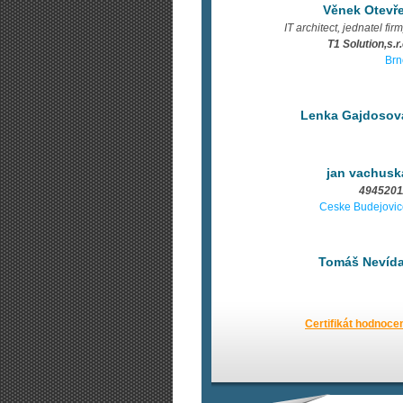
Věnek Otevře
IT architect, jednatel fir
T1 Solution,s.r
Brn
Lenka Gajdosov
jan vachusk
4945201
Ceske Budejovic
Tomáš Nevída
Certifikát hodnoce