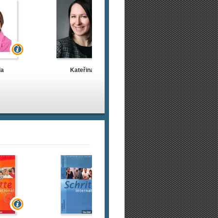
la
Kateřina
Volker