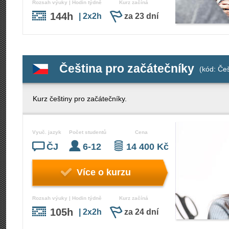
Rozsah výuky | Hodin týdně
Kurz začíná
144h
| 2x2h
za 23 dní
Čeština pro začátečníky
(kód: Če
Kurz češtiny pro začátečníky.
Vyuč. jazyk
Počet studentů
Cena
ČJ
6-12
14 400 Kč
Více o kurzu
Rozsah výuky | Hodin týdně
Kurz začíná
105h
| 2x2h
za 24 dní