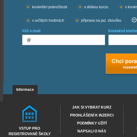
konkrétní pokročilosti
s délkou kurzu
s konkr
v určitých hodinách
příprava na jaz. zkoušku
Váš e-mail
Kontaktní telefo
Informace
JAK SI VYBRAT KURZ
PROHLÁŠENÍ K INZERCI
PODMÍNKY UŽITÍ
VSTUP PRO
NAPSALI O NÁS
REGISTROVANÉ ŠKOLY