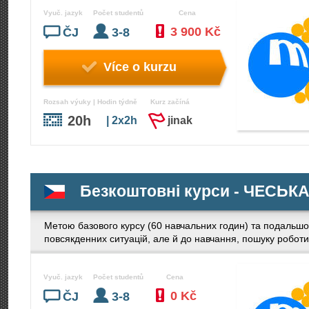
Vyuč. jazyk
Počet studentů
Cena
3 900 Kč
ČJ
3-8
Více o kurzu
Rozsah výuky | Hodin týdně
Kurz začíná
20h
| 2x2h
jinak
Безкоштовні курси - ЧЕСЬК
Метою базового курсу (60 навчальних годин) та подальшог
повсякденних ситуацій, але й до навчання, пошуку роботи,
Vyuč. jazyk
Počet studentů
Cena
0 Kč
ČJ
3-8