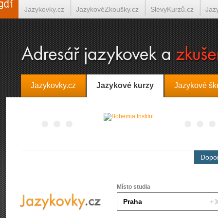
Jazykovky.cz
JazykovéZkoušky.cz
SlevyKurzů.cz
Jaz
Španělština on-line
Italština on-line
Tlumočení-Překlady.
Jazykovky.cz
Jazykové kurzy
Jazykové šk
Dopor
Místo studia