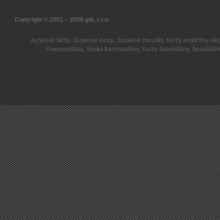
Copyright © 2001 – 2026
gdi, s.r.o.
Jazykové školy
,
Jazykové kurzy
,
Jazykové zkoušky
,
Kurzy angličtiny
,
Ang
Francouzština
,
Výuka francouzštiny
,
Kurzy španělštiny
,
Španělšti