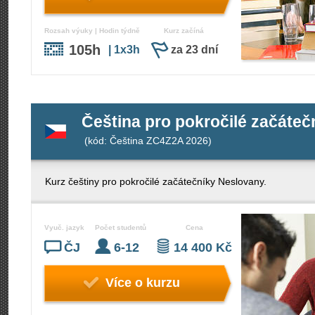
Rozsah výuky | Hodin týdně
Kurz začíná
105h
| 1x3h
za 23 dní
Čeština pro pokročilé začáte
(kód: Čeština ZC4Z2A 2026)
Kurz češtiny pro pokročilé začátečníky Neslovany.
Vyuč. jazyk
Počet studentů
Cena
ČJ
6-12
14 400 Kč
Více o kurzu