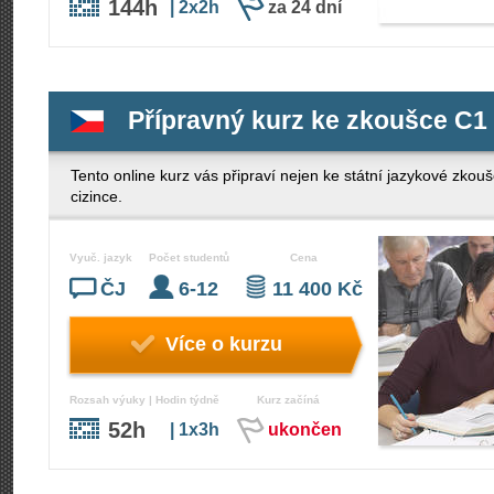
144h
| 2x2h
za 24 dní
Přípravný kurz ke zkoušce C1
Tento online kurz vás připraví nejen ke státní jazykové zko
cizince.
Vyuč. jazyk
Počet studentů
Cena
ČJ
6-12
11 400 Kč
Více o kurzu
Rozsah výuky | Hodin týdně
Kurz začíná
52h
| 1x3h
ukončen