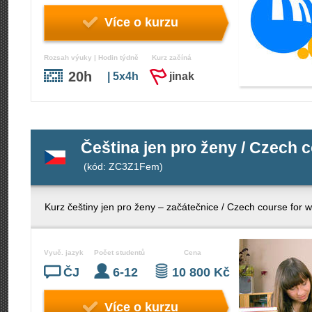
Více o kurzu
Rozsah výuky | Hodin týdně
Kurz začíná
20h
| 5x4h
jinak
Čeština jen pro ženy / Czech 
(kód: ZC3Z1Fem)
Kurz češtiny jen pro ženy – začátečnice / Czech course for
Vyuč. jazyk
Počet studentů
Cena
ČJ
6-12
10 800 Kč
Více o kurzu