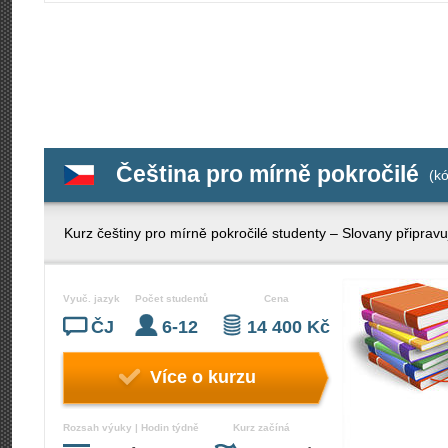
Čeština pro mírně pokročilé
(kó
Kurz češtiny pro mírně pokročilé studenty – Slovany připravu
Vyuč. jazyk
Počet studentů
Cena
ČJ
6-12
14 400 Kč
Více o kurzu
Rozsah výuky | Hodin týdně
Kurz začíná