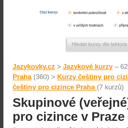
Chci kurzy:
konkrétní pokročilosti
s d
v určitých hodinách
přípr
Jazykovky.cz
>
Jazykové kurzy
– 62
Praha
(360) >
Kurzy češtiny pro ciz
češtiny pro cizince Praha
(7 kurzů)
Skupinové (veřejné
pro cizince v Praze