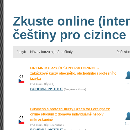
Zkuste online (inte
češtiny pro cizince
Jazyk
Název kurzu a jméno školy
Poč. stu
FIREMNÍ KURZY ČEŠTINY PRO CIZINCE -
zakázkové kurzy obecného, obchodního i profesního
ČJ
jazyka
–
kód kurzu (Čj fir 1)
BOHEMIA INSTITUT
(Jazyková škola)
Business a profesní kurzy Czech for Foreigners:
online studium z domova individuálně nebo v
ČJ
mikroskupině
1 –
kód kurzu (Čj Bus online)