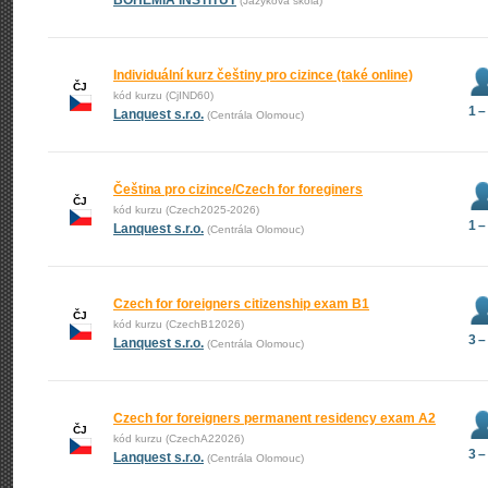
BOHEMIA INSTITUT
(Jazyková škola)
Individuální kurz češtiny pro cizince (také online)
ČJ
kód kurzu (CjIND60)
1 –
Lanquest s.r.o.
(Centrála Olomouc)
Čeština pro cizince/Czech for foreginers
ČJ
kód kurzu (Czech2025-2026)
1 –
Lanquest s.r.o.
(Centrála Olomouc)
Czech for foreigners citizenship exam B1
ČJ
kód kurzu (CzechB12026)
3 –
Lanquest s.r.o.
(Centrála Olomouc)
Czech for foreigners permanent residency exam A2
ČJ
kód kurzu (CzechA22026)
3 –
Lanquest s.r.o.
(Centrála Olomouc)