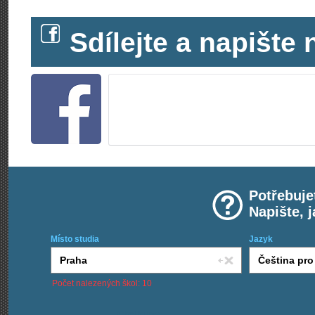
Sdílejte a napišt
Potřebuje
Napište, 
Místo studia
Jazyk
Počet nalezených škol: 10
Chci kurzy: