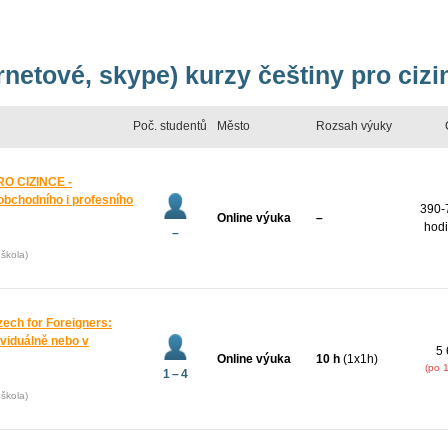
rnetové, skype) kurzy češtiny pro cizi
Poč. studentů
Město
Rozsah výuky
O CIZINCE -
bchodního i profesního
390-
Online výuka
–
hodi
–
škola)
zech for Foreigners:
ividuálně nebo v
5 
Online výuka
10 h
(1x1h)
(po 
1 – 4
škola)