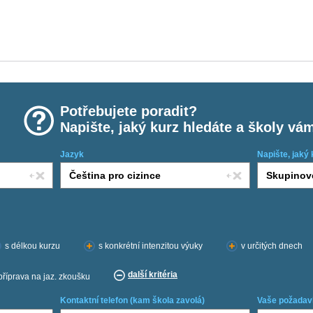
Potřebujete poradit?
Napište, jaký kurz hledáte a školy vá
Jazyk
Napište, jaký 
s délkou kurzu
s konkrétní intenzitou výuky
v určitých dnech
další kritéria
příprava na jaz. zkoušku
Kontaktní telefon (kam škola zavolá)
Vaše požadav