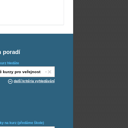
m poradí
kurz hledáte
další kritéria vyhledávání
ky na kurz (předáme škole)