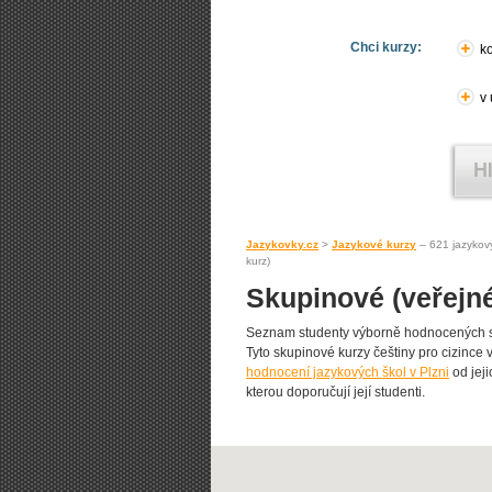
Chci kurzy:
ko
v
Jazykovky.cz
>
Jazykové kurzy
– 621 jazykov
kurz)
Skupinové (veřejné
Seznam studenty výborně hodnocených sk
Tyto skupinové kurzy češtiny pro cizince vy
hodnocení jazykových škol v Plzni
od jeji
kterou doporučují její studenti.