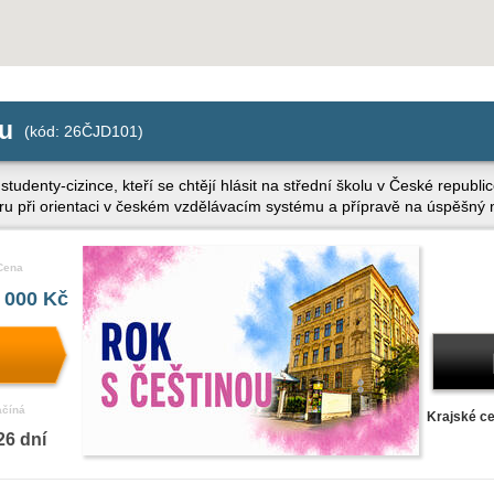
ou
(kód: 26ČJD101)
 studenty-cizince, kteří se chtějí hlásit na střední školu v České repub
u při orientaci v českém vzdělávacím systému a přípravě na úspěšný n
Cena
 000 Kč
ačíná
Krajské ce
26 dní