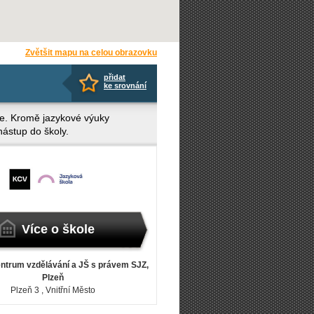
Zvětšit mapu na celou obrazovku
přidat
ke srovnání
lice. Kromě jazykové výuky
ástup do školy.
Více o škole
ntrum vzdělávání a JŠ s právem SJZ,
Plzeň
Plzeň 3
, Vnitřní Město