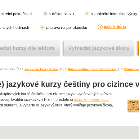
nkrétní pokročilosti
s délkou kurzu
s konkrétní intenzitou výuky
další kritéria
 určitých hodinách
příprava na jaz. zkoušku
ých kurzů v ČR >
Jazykové kurzy Plzeň
(18) >
Kurzy češtiny pro cizince Plzeň
(1) >
Skupinové
) jazykové kurzy češtiny pro cizince v
upinových kurzů českého pro cizince jazyka vyučovaných v Plzni.
učují kvalitní jazykovky v Plzni - přečtěte si
recenze, reference a
ch studentů a vyberte si jazykový kurz, který vyučuje jazyková škola,