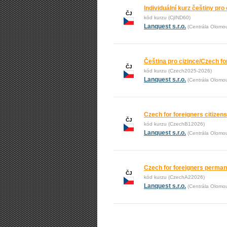
Individuální kurz češtiny pro 
ČJ
kód kurzu (CjIND60)
Lanquest s.r.o.
(Centrála Olomo
Čeština pro cizince/Czech fo
ČJ
kód kurzu (Czech2025-2026)
Lanquest s.r.o.
(Centrála Olomo
Czech for foreigners citize
ČJ
kód kurzu (CzechB12026)
Lanquest s.r.o.
(Centrála Olomo
Czech for foreigners perma
ČJ
kód kurzu (CzechA22026)
Lanquest s.r.o.
(Centrála Olomo