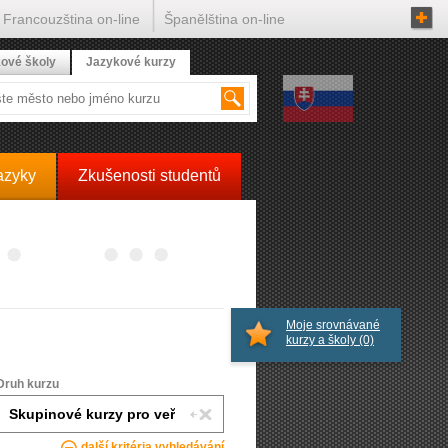
Francouzština on-line
Španělština on-line
ové školy
Jazykové kurzy
azyky
Zkušenosti studentů
Moje srovnávané
kurzy a školy
(0)
Druh kurzu
další kritéria vyhledávání