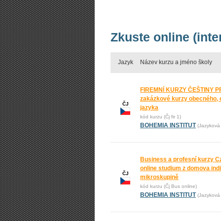
Zkuste online (inte
Jazyk
Název kurzu a jméno školy
FIREMNÍ KURZY ČEŠTINY PR
zakázkové kurzy obecného, o
ČJ
jazyka
kód kurzu (Čj fir 1)
BOHEMIA INSTITUT
(Jazyková 
Business a profesní kurzy C
online studium z domova ind
ČJ
mikroskupině
kód kurzu (Čj Bus online)
BOHEMIA INSTITUT
(Jazyková 