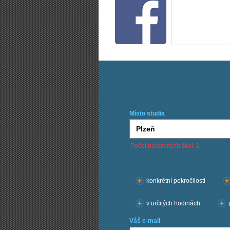
Místo studia
Počet nalezených škol: 2
Chci kurzy:
konkrétní pokročilosti
v určitých hodinách
Váš e-mail