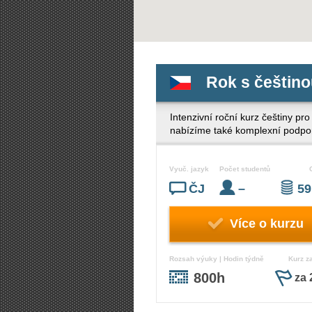
Rok s češtin
Intenzivní roční kurz češtiny pro
nabízíme také komplexní podpor
Vyuč. jazyk
Počet studentů
ČJ
–
59
Více o kurzu
Rozsah výuky | Hodin týdně
Kurz z
800h
za 