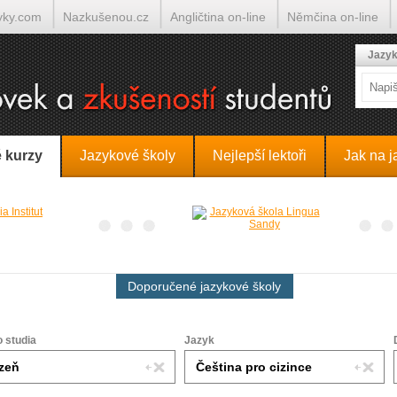
yky.com
Nazkušenou.cz
Angličtina on-line
Němčina on-line
lumočí.cz
Jazyk
 kurzy
Jazykové školy
Nejlepší lektoři
Jak na j
Doporučené jazykové školy
o studia
Jazyk