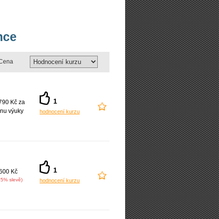
nce
Cena
1
790 Kč za
nu výuky
hodnocení kurzu
1
600 Kč
15% slevě)
hodnocení kurzu