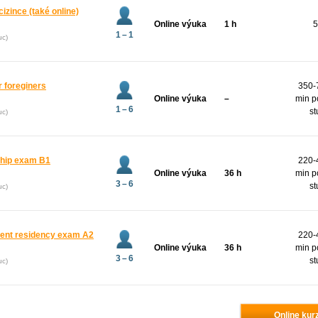
cizince (také online)
Online výuka
1 h
5
1 – 1
uc)
r foreginers
350-
Online výuka
–
min p
1 – 6
st
uc)
nship exam B1
220-
Online výuka
36 h
min p
3 – 6
st
uc)
nent residency exam A2
220-
Online výuka
36 h
min p
3 – 6
st
uc)
Online kurz