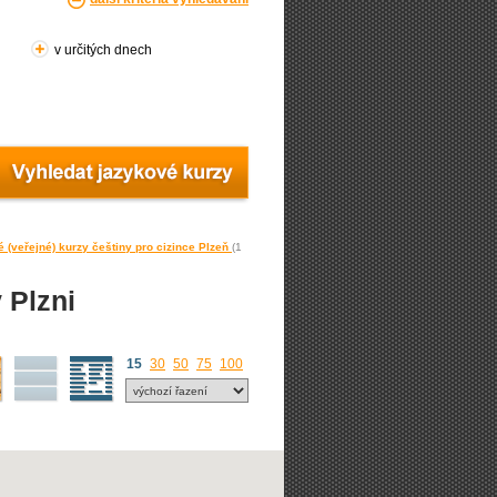
v určitých dnech
 (veřejné) kurzy češtiny pro cizince Plzeň
(1
 Plzni
15
30
50
75
100