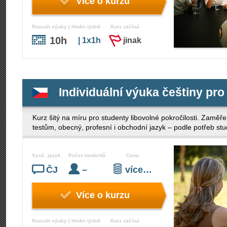
Více o kurzu
Rozsah výuky | Hodin týdně
Kurz začíná
10h
| 1x1h
jinak
Individuální výuka češtiny pro
Kurz šitý na míru pro studenty libovolné pokročilosti. Zamě
testům, obecný, profesní i obchodní jazyk – podle potřeb stu
Vyuč. jazyk
Počet studentů
Cena
ČJ
–
více…
Více o kurzu
Rozsah výuky | Hodin týdně
Kurz začíná