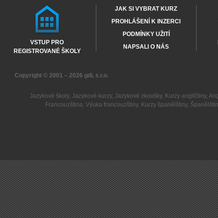
JAK SI VYBRAT KURZ
PROHLÁŠENÍ K INZERCI
PODMÍNKY UŽITÍ
VSTUP PRO
NAPSALI O NÁS
REGISTROVANÉ ŠKOLY
Copyright © 2001 – 2026
gdi, s.r.o.
Jazykové školy
,
Jazykové kurzy
,
Jazykové zkoušky
,
Kurzy angličtiny
,
Ang
Francouzština
,
Výuka francouzštiny
,
Kurzy španělštiny
,
Španělšti