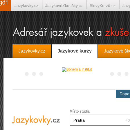
Jazykovky.cz
JazykovéZkoušky.cz
SlevyKurzů.cz
Jaz
Španělština on-line
Italština on-line
Tlumočení-Překlady.
Jazykovky.cz
Jazykové kurzy
Jazykové šk
Dopor
Místo studia