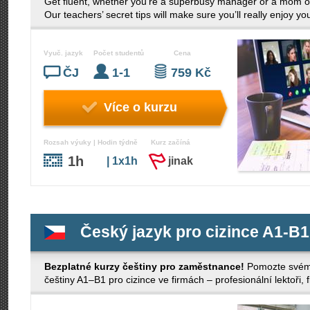
Get fluent, whether you’re a superbusy manager or a mom o
Our teachers’ secret tips will make sure you’ll really enjoy 
Vyuč. jazyk
Počet studentů
Cena
ČJ
1-1
759 Kč
Více o kurzu
Rozsah výuky | Hodin týdně
Kurz začíná
1h
| 1x1h
jinak
Český jazyk pro cizince A1-B1
Bezplatné kurzy češtiny pro zaměstnance!
Pomozte svému
češtiny A1–B1 pro cizince ve firmách – profesionální lektoři, 