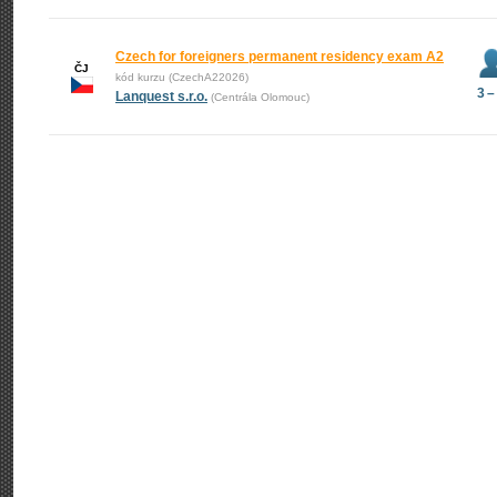
Czech for foreigners permanent residency exam A2
ČJ
kód kurzu (CzechA22026)
3 –
Lanquest s.r.o.
(Centrála Olomouc)