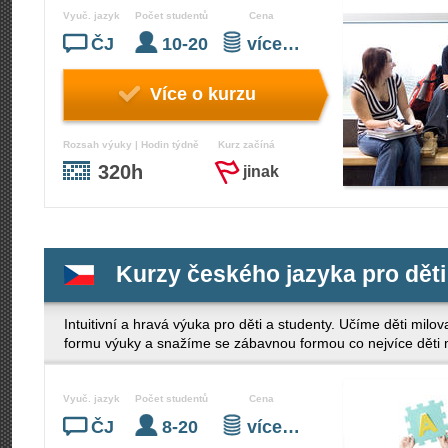
Vyuč. jazyk
Počet studentů
Cena
ČJ
10-20
více…
Více o kurzu
Rozsah výuky | Hodin týdně
Kurz začíná
320h
jinak
Kurzy českého jazyka pro děti
Intuitivní a hravá výuka pro děti a studenty. Učíme děti mil
formu výuky a snažíme se zábavnou formou co nejvíce děti 
Vyuč. jazyk
Počet studentů
Cena
ČJ
8-20
více…