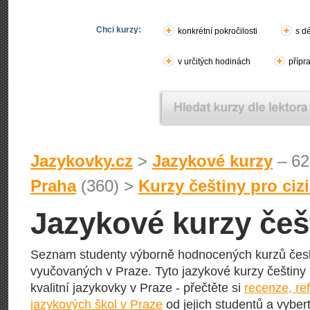
Chci kurzy:
konkrétní pokročilosti
s d
v určitých hodinách
přípr
Jazykovky.cz
>
Jazykové kurzy
– 62
Praha
(360) >
Kurzy češtiny pro ciz
Jazykové kurzy češt
Seznam studenty výborně hodnocených kurzů česk
vyučovaných v Praze. Tyto jazykové kurzy češtiny 
kvalitní jazykovky v Praze - přečtěte si
recenze, re
jazykových škol v Praze
od jejich studentů a vybert