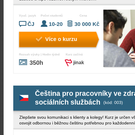
Vyuč. jazyk
Počet studentů
Cena
ČJ
10-20
30 000 Kč
Více o kurzu
Rozsah výuky | Hodin týdně
Kurz začíná
350h
jinak
Čeština pro pracovníky ve zdr
sociálních službách
(kód: 003)
Zlepšete svou komunikaci s klienty a kolegy! Kurz je určen vš
osvojit odbornou i běžnou češtinu potřebnou pro každodenní