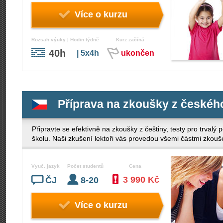
Více o kurzu
Rozsah výuky | Hodin týdně
Kurz začíná
40h
| 5x4h
ukončen
Příprava na zkoušky z českéh
Připravte se efektivně na zkoušky z češtiny, testy pro trvalý 
školu. Naši zkušení lektoři vás provedou všemi částmi zkoušek
Vyuč. jazyk
Počet studentů
Cena
3 990 Kč
ČJ
8-20
Více o kurzu