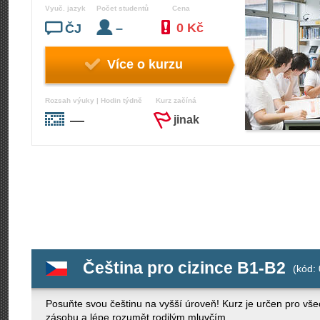
Vyuč. jazyk
Počet studentů
Cena
0 Kč
ČJ
–
Více o kurzu
Rozsah výuky | Hodin týdně
Kurz začíná
—
jinak
Čeština pro cizince B1-B2
(kód: 
Posuňte svou češtinu na vyšší úroveň! Kurz je určen pro všechny
zásobu a lépe rozumět rodilým mluvčím.