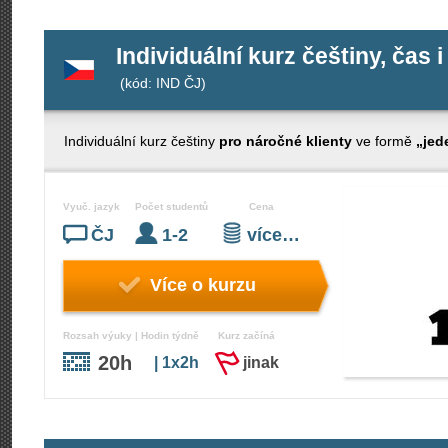
Individuální kurz češtiny, čas i
(kód: IND ČJ)
Individuální kurz češtiny
pro náročné klienty
ve formě
„jed
Vyuč. jazyk
Počet studentů
Cena
ČJ
1-2
více…
Více o kurzu
Rozsah výuky | Hodin týdně
Kurz začíná
20h
| 1x2h
jinak