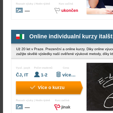
Rozsah výuky | Hodin týdně
Kurz začíná
—
ukončen
Online individualní kurzy ital
Už 20 let v Praze. Prezenční a online kurzy. Diky online výuc
zažijte skvělé výsledky naší ověřené výukové metody, díky k
Vyuč. jazyk
Počet studentů
Cena
ČJ, IT
1-2
více…
Více o kurzu
Rozsah výuky | Hodin týdně
Kurz začíná
—
jinak