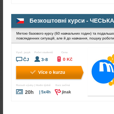
Безкоштовні курси - ЧЕСЬК
Метою базового курсу (60 навчальних годин) та подальшог
повсякденних ситуацій, але й до навчання, пошуку роботи,
Vyuč. jazyk
Počet studentů
Cena
0 Kč
ČJ
3-8
Více o kurzu
Rozsah výuky | Hodin týdně
Kurz začíná
20h
| 5x4h
jinak