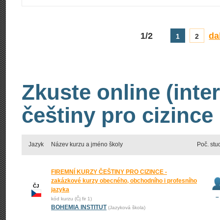
1/2
da
1
2
Zkuste online (inte
češtiny pro cizince
Jazyk
Název kurzu a jméno školy
Poč. stu
FIREMNÍ KURZY ČEŠTINY PRO CIZINCE -
zakázkové kurzy obecného, obchodního i profesního
ČJ
jazyka
–
kód kurzu (Čj fir 1)
BOHEMIA INSTITUT
(Jazyková škola)