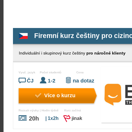
Firemní kurz češtiny pro cizin
Individuální i skupinový kurz češtiny
pro náročné klienty
Vyuč. jazyk
Počet studentů
Cena
ČJ
1-2
na dotaz
Více o kurzu
Rozsah výuky | Hodin týdně
Kurz začíná
20h
| 1x2h
jinak