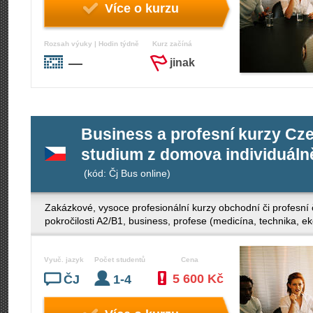
Více o kurzu
Rozsah výuky | Hodin týdně
Kurz začíná
—
jinak
Business a profesní kurzy Cze
studium z domova individuáln
(kód: Čj Bus online)
Zakázkové, vysoce profesionální kurzy obchodní či profesní 
pokročilosti A2/B1, business, profese (medicína, technika
Vyuč. jazyk
Počet studentů
Cena
5 600 Kč
ČJ
1-4