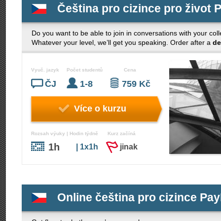
Čeština pro cizince pro život 
Do you want to be able to join in conversations with your col
Whatever your level, we’ll get you speaking. Order after a
de
Vyuč. jazyk
Počet studentů
Cena
ČJ
1-8
759 Kč
Více o kurzu
Rozsah výuky | Hodin týdně
Kurz začíná
1h
| 1x1h
jinak
Online čeština pro cizince Pay