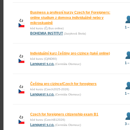
Business a profesní kurzy Czech for Foreigners:
online studium z domova individuálně nebo v
ČJ
mikroskupině
1 –
kód kurzu (Čj Bus online)
BOHEMIA INSTITUT
(Jazyková škola)
Individuální kurz češtiny pro cizince (také online)
ČJ
kód kurzu (CjIND60)
1 –
Lanquest s.r.o.
(Centrála Olomouc)
Čeština pro cizince/Czech for foreginers
ČJ
kód kurzu (Czech2025-2026)
1 –
Lanquest s.r.o.
(Centrála Olomouc)
Czech for foreigners citizenship exam B1
ČJ
kód kurzu (CzechB12026)
3 –
Lanquest s.r.o.
(Centrála Olomouc)