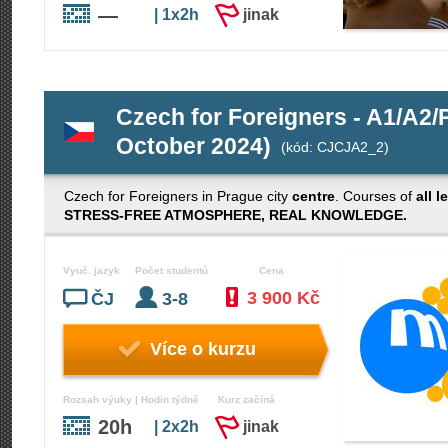
—
| 1x2h
jinak
Czech for Foreigners - A1/A2
October 2024)
(kód: CJCJA2_2)
Czech for Foreigners in Prague city
centre
. Courses of
all l
STRESS-FREE ATMOSPHERE, REAL KNOWLEDGE.
Vyuč. jazyk
Počet studentů
Cena
3 900 Kč
ČJ
3-8
Více o kurzu
Rozsah výuky | Hodin týdně
Kurz začíná
20h
| 2x2h
jinak