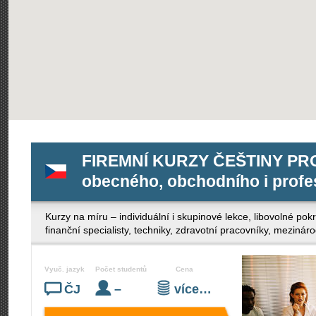
FIREMNÍ KURZY ČEŠTINY PRO 
obecného, obchodního i profe
Kurzy na míru – individuální i skupinové lekce, libovolné po
finanční specialisty, techniky, zdravotní pracovníky, mezinár
Vyuč. jazyk
Počet studentů
Cena
ČJ
–
více…