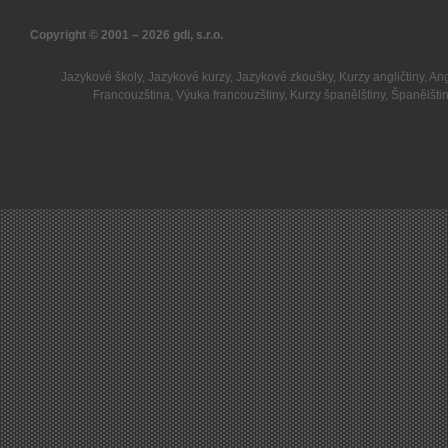
Copyright © 2001 – 2026
gdi, s.r.o.
Jazykové školy
,
Jazykové kurzy
,
Jazykové zkoušky
,
Kurzy angličtiny
,
Ang
Francouzština
,
Výuka francouzštiny
,
Kurzy španělštiny
,
Španělšti