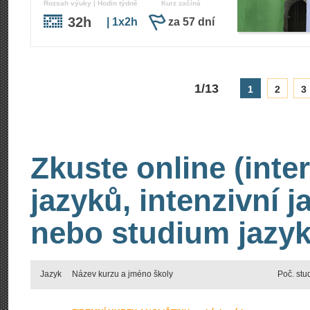
Rozsah výuky | Hodin týdně
Kurz začíná
32h
| 1x2h
za 57 dní
1/13
1
2
3
Zkuste online (inte
jazyků, intenzivní 
nebo studium jazyk
Jazyk
Název kurzu a jméno školy
Poč. stu