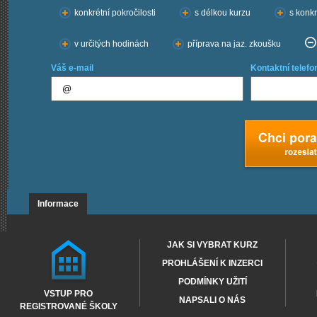
konkrétní pokročilosti
s délkou kurzu
s konkr
v určitých hodinách
příprava na jaz. zkoušku
Váš e-mail
Kontaktní telefo
Informace
JAK SI VYBRAT KURZ
PROHLÁŠENÍ K INZERCI
PODMÍNKY UŽITÍ
VSTUP PRO
NAPSALI O NÁS
REGISTROVANÉ ŠKOLY