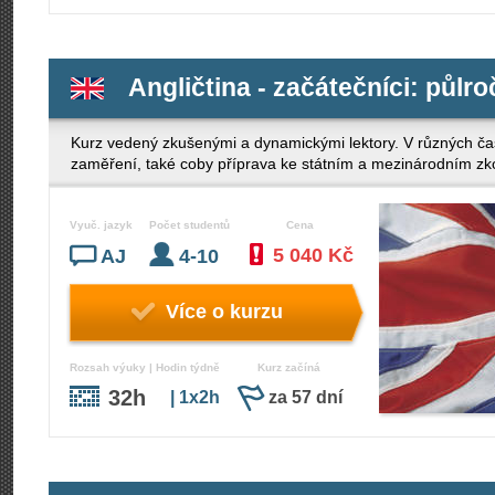
Angličtina - začátečníci: půlro
Kurz vedený zkušenými a dynamickými lektory. V různých ča
zaměření, také coby příprava ke státním a mezinárodním z
Vyuč. jazyk
Počet studentů
Cena
5 040 Kč
AJ
4-10
Více o kurzu
Rozsah výuky | Hodin týdně
Kurz začíná
32h
| 1x2h
za 57 dní