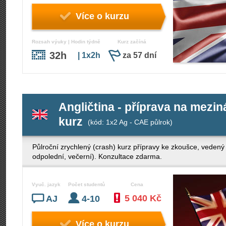
Více o kurzu
Rozsah výuky | Hodin týdně
Kurz začíná
32h
| 1x2h
za 57 dní
Angličtina - příprava na mezi
kurz
(kód: 1x2 Ag - CAE půlrok)
Půlroční zrychlený (crash) kurz přípravy ke zkoušce, veden
odpolední, večerní). Konzultace zdarma.
Vyuč. jazyk
Počet studentů
Cena
5 040 Kč
AJ
4-10
Více o kurzu