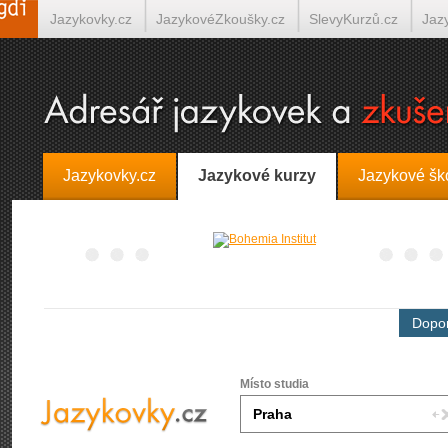
Jazykovky.cz
JazykovéZkoušky.cz
SlevyKurzů.cz
Jaz
Španělština on-line
Italština on-line
Tlumočení-Překlady.
Jazykovky.cz
Jazykové kurzy
Jazykové šk
Dopor
Místo studia