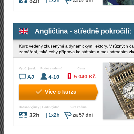
32h
| 1x2h
za 57 dní
Angličtina - středně pokročilí:
Kurz vedený zkušenými a dynamickými lektory. V různých ča
zaměření, také coby příprava ke státním a mezinárodním z
Vyuč. jazyk
Počet studentů
Cena
5 040 Kč
AJ
4-10
Více o kurzu
Rozsah výuky | Hodin týdně
Kurz začíná
32h
| 1x2h
za 57 dní