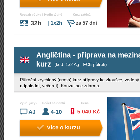
Rozsah výuky | Hodin týdně
Kurz začíná
32h
| 1x2h
za 57 dní
Angličtina - příprava na mezi
kurz
(kód: 1x2 Ag - FCE půlrok)
Půlroční zrychlený (crash) kurz přípravy ke zkoušce, veden
odpolední, večerní). Konzultace zdarma.
Vyuč. jazyk
Počet studentů
Cena
5 040 Kč
AJ
4-10
Více o kurzu