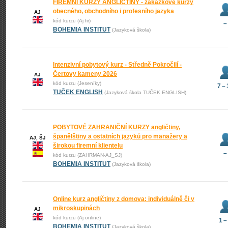
FIREMNÍ KURZY ANGLIČTINY - zakázkové kurzy
obecného, obchodního i profesního jazyka
AJ
kód kurzu (Aj fir)
–
BOHEMIA INSTITUT
(Jazyková škola)
Intenzivní pobytový kurz - Středně Pokročilí -
Čertovy kameny 2026
AJ
kód kurzu (Jeseníky)
7 –
TUČEK ENGLISH
(Jazyková škola TUČEK ENGLISH)
POBYTOVÉ ZAHRANIČNÍ KURZY angličtiny,
španělštiny a ostatních jazyků pro manažery a
AJ, ŠJ
širokou firemní klientelu
–
kód kurzu (ZAHRMAN-AJ_SJ)
BOHEMIA INSTITUT
(Jazyková škola)
Online kurz angličtiny z domova: individuálně či v
mikroskupinách
AJ
kód kurzu (Aj online)
1 –
BOHEMIA INSTITUT
(Jazyková škola)