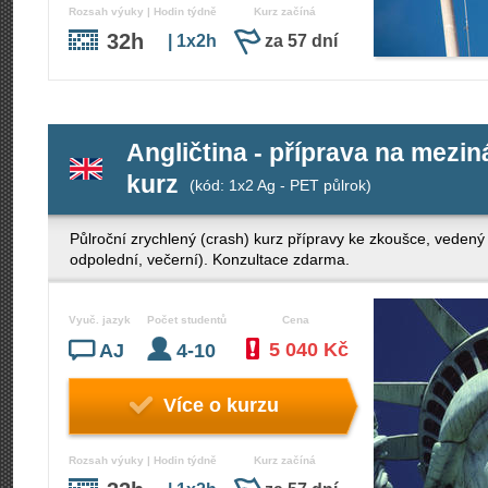
Rozsah výuky | Hodin týdně
Kurz začíná
32h
| 1x2h
za 57 dní
Angličtina - příprava na mezi
kurz
(kód: 1x2 Ag - PET půlrok)
Půlroční zrychlený (crash) kurz přípravy ke zkoušce, veden
odpolední, večerní). Konzultace zdarma.
Vyuč. jazyk
Počet studentů
Cena
5 040 Kč
AJ
4-10
Více o kurzu
Rozsah výuky | Hodin týdně
Kurz začíná