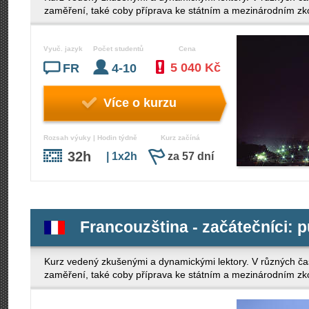
zaměření, také coby příprava ke státním a mezinárodním z
Vyuč. jazyk
Počet studentů
Cena
5 040 Kč
FR
4-10
Více o kurzu
Rozsah výuky | Hodin týdně
Kurz začíná
32h
| 1x2h
za 57 dní
Francouzština - začátečníci: p
Kurz vedený zkušenými a dynamickými lektory. V různých ča
zaměření, také coby příprava ke státním a mezinárodním z