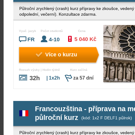
Půlroční zrychlený (crash) kurz přípravy ke zkoušce, veden
odpolední, večerní). Konzultace zdarma.
Vyuč. jazyk
Počet studentů
Cena
5 040 Kč
FR
4-10
Více o kurzu
Rozsah výuky | Hodin týdně
Kurz začíná
32h
| 1x2h
za 57 dní
Francouzština - příprava na 
půlroční kurz
(kód: 1x2 F DELF1 půlrok)
Půlroční zrychlený (crash) kurz přípravy ke zkoušce, veden