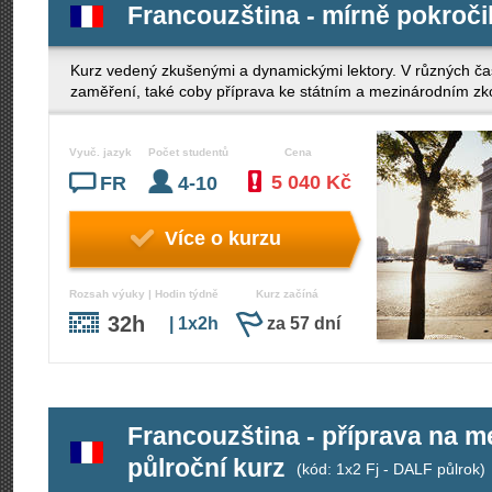
Francouzština - mírně pokročil
Kurz vedený zkušenými a dynamickými lektory. V různých ča
zaměření, také coby příprava ke státním a mezinárodním z
Vyuč. jazyk
Počet studentů
Cena
5 040 Kč
FR
4-10
Více o kurzu
Rozsah výuky | Hodin týdně
Kurz začíná
32h
| 1x2h
za 57 dní
Francouzština - příprava na 
půlroční kurz
(kód: 1x2 Fj - DALF půlrok)