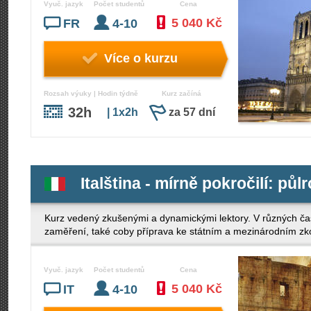
Vyuč. jazyk
Počet studentů
Cena
5 040 Kč
FR
4-10
Více o kurzu
Rozsah výuky | Hodin týdně
Kurz začíná
32h
| 1x2h
za 57 dní
Italština - mírně pokročilí: půl
Kurz vedený zkušenými a dynamickými lektory. V různých ča
zaměření, také coby příprava ke státním a mezinárodním z
Vyuč. jazyk
Počet studentů
Cena
5 040 Kč
IT
4-10