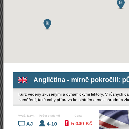
Angličtina - mírně pokročilí: p
Kurz vedený zkušenými a dynamickými lektory. V různých ča
zaměření, také coby příprava ke státním a mezinárodním z
Vyuč. jazyk
Počet studentů
Cena
5 040 Kč
AJ
4-10