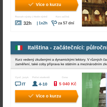
Více o kurzu
Rozsah výuky | Hodin týdně
Kurz začíná
32h
| 1x2h
za 57 dní
Italština - začátečníci: půlročn
Kurz vedený zkušenými a dynamickými lektory. V různých ča
zaměření, také coby příprava ke státním a mezinárodním z
Vyuč. jazyk
Počet studentů
Cena
5 040 Kč
IT
4-10
Více o kurzu