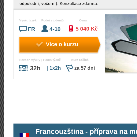
odpolední, večerní). Konzultace zdarma.
Vyuč. jazyk
Počet studentů
Cena
5 040 Kč
FR
4-10
Více o kurzu
Rozsah výuky | Hodin týdně
Kurz začíná
32h
| 1x2h
za 57 dní
Francouzština - příprava na 