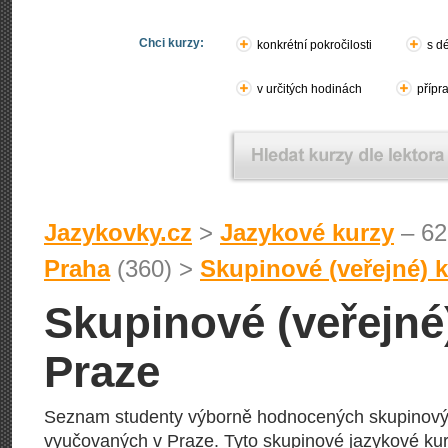
Chci kurzy:
konkrétní pokročilosti
s d
v určitých hodinách
přípr
Jazykovky.cz
>
Jazykové kurzy
– 62
Praha
(360) >
Skupinové (veřejné) 
Skupinové (veřejné
Praze
Seznam studenty výborně hodnocených skupinovýc
vyučovaných v Praze. Tyto skupinové jazykové kurz