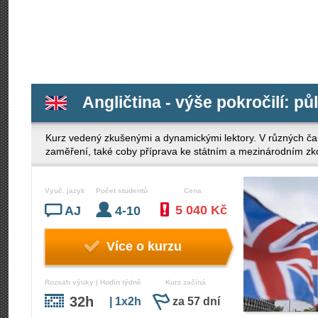
Angličtina - výše pokročilí: pů
Kurz vedený zkušenými a dynamickými lektory. V různých ča
zaměření, také coby příprava ke státním a mezinárodním z
Vyuč. jazyk
Počet studentů
Cena
5 040 Kč
AJ
4-10
Více o kurzu
Rozsah výuky | Hodin týdně
Kurz začíná
32h
| 1x2h
za 57 dní