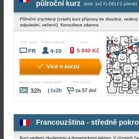
půlroční kurz
(kód: 1x2 Fj-DELF2 půlrok)
Půlroční zrychlený (crash) kurz přípravy ke zkoušce, veden
odpolední, večerní). Konzultace zdarma.
Vyuč. jazyk
Počet studentů
Cena
5 040 Kč
FR
4-10
Více o kurzu
Rozsah výuky | Hodin týdně
Kurz začíná
32h
| 1x2h
za 57 dní
Francouzština - středně pokroč
Kurz vedený zkušenými a dynamickými lektory. V různých ča