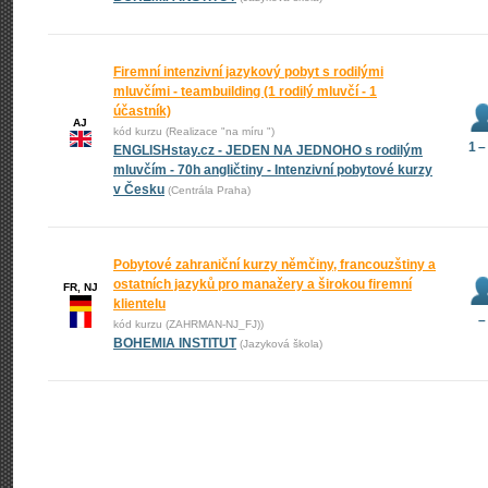
Firemní intenzivní jazykový pobyt s rodilými
mluvčími - teambuilding (1 rodilý mluvčí - 1
účastník)
AJ
kód kurzu (Realizace "na míru ")
1 –
ENGLISHstay.cz - JEDEN NA JEDNOHO s rodilým
mluvčím - 70h angličtiny - Intenzivní pobytové kurzy
v Česku
(Centrála Praha)
Pobytové zahraniční kurzy němčiny, francouzštiny a
ostatních jazyků pro manažery a širokou firemní
FR, NJ
klientelu
–
kód kurzu (ZAHRMAN-NJ_FJ))
BOHEMIA INSTITUT
(Jazyková škola)